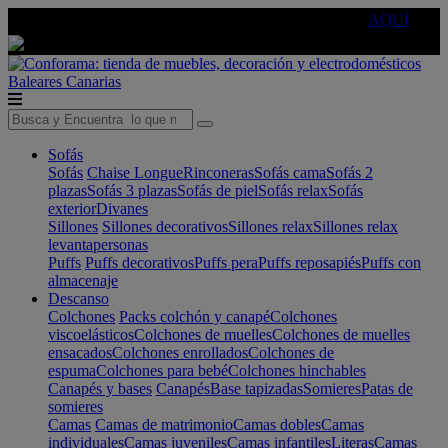
🔵Cambia tu electro con
-10% EXTRA
de descuento ☑️
AQUÍ
Baleares
Canarias
Sofás
Sofás
Chaise Longue
Rinconeras
Sofás cama
Sofás 2
plazas
Sofás 3 plazas
Sofás de piel
Sofás relax
Sofás
exterior
Divanes
Sillones
Sillones decorativos
Sillones relax
Sillones relax
levantapersonas
Puffs
Puffs decorativos
Puffs pera
Puffs reposapiés
Puffs con
almacenaje
Descanso
Colchones
Packs colchón y canapé
Colchones
viscoelásticos
Colchones de muelles
Colchones de muelles
ensacados
Colchones enrollados
Colchones de
espuma
Colchones para bebé
Colchones hinchables
Canapés y bases
Canapés
Base tapizadas
Somieres
Patas de
somieres
Camas
Camas de matrimonio
Camas dobles
Camas
individuales
Camas juveniles
Camas infantiles
Literas
Camas