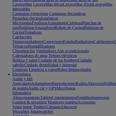
Lavavajillas
Lavavajillas 60cm
Lavavajillas 45cm
Lavavajillas
integrables
Campanas extractoras
Campanas decorativas
Pequeños electrodomésticos
Microondas
Freidoras
Aspiradores
Cafeteras
Planchas de
asar
Batidoras
Amasadores
Robots de Cocina
Balanzas de
Cocina
Tostadoras
Calefacción
Termoventiladores
Convectores
Estufas
Radiadores
Calefactores
D
Térmicos
Humidificadores
Climatización
Ventiladores
Aire acondicionado
Calentadores de agua
Termos eléctricos
Belleza y salud
Cuidado de los hombres
Cuidado
cabello
Cuidado dental
Salud y bienestar
Limpieza
Limpieza a vapor
Robot limpiacristales
Electrónica
Audio y hifi
Auriculares
Adaptadores
Reproductores
Radios
Altavoces
Hifi
Bar
de sonido
Audio car y GPS
Micrófonos
Informática
Almacenamiento
Tablets
Complementos
Portátiles
Impresoras
Gaming & streaming
Monitores gaming
Accesorios
Smart home
Timbres
Cámaras
Altavoces
Wearables
Smartwatches