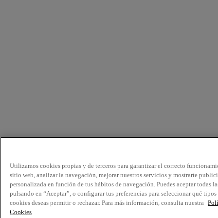
Utilizamos cookies propias y de terceros para garantizar el correcto funcionami
sitio web, analizar la navegación, mejorar nuestros servicios y mostrarte public
personalizada en función de tus hábitos de navegación. Puedes aceptar todas la
pulsando en “Aceptar”, o configurar tus preferencias para seleccionar qué tipos
cookies deseas permitir o rechazar. Para más información, consulta nuestra
Pol
Cookies