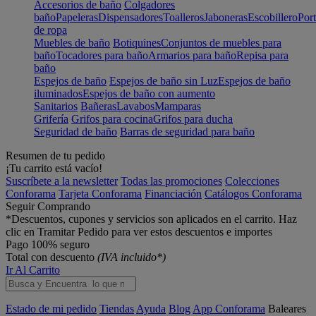
Accesorios de baño
Colgadores
baño
Papeleras
Dispensadores
Toalleros
Jaboneras
Escobillero
Port
de ropa
Muebles de baño
Botiquines
Conjuntos de muebles para
baño
Tocadores para baño
Armarios para baño
Repisa para
baño
Espejos de baño
Espejos de baño sin Luz
Espejos de baño
iluminados
Espejos de baño con aumento
Sanitarios
Bañeras
Lavabos
Mamparas
Grifería
Grifos para cocina
Grifos para ducha
Seguridad de baño
Barras de seguridad para baño
Resumen de tu pedido
¡Tu carrito está vacío!
Suscríbete a la newsletter
Todas las promociones
Colecciones
Conforama
Tarjeta Conforama
Financiación
Catálogos Conforama
Seguir Comprando
*Descuentos, cupones y servicios son aplicados en el carrito. Haz
clic en Tramitar Pedido para ver estos descuentos e importes
Pago 100% seguro
Total con descuento
(IVA incluido*)
Ir Al Carrito
Estado de mi pedido
Tiendas
Ayuda
Blog
App Conforama
Baleares