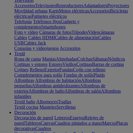
Televisión
Accesorios
Televisores
Reproductores
Adaptadores
Proyectores
Movilidad urbana
Karts
Motos eléctricas
Accesorios
Bicicletas
eléctricas
Patinetes eléctricos
Telefonía
Teléfonos fijos
Gadgets y
complementos
Smartphones
Foto y vídeo
Cámaras de fotos
Trípodes
Videocámaras
Cables
Cables HDMI
Cables de alimentación
Cables
USB
Cables Jack
Consolas y videojuegos
Accesorios
Textil
Ropa de cama
Mantas
Almohadas
Colchas
Sábanas
Nórdicos
Cortinas y estores
Estores
Visillos
Cortinas
Barras de cortina
Cojines
Relleno
Exterior
Fundas
Cojín con relleno
Complementos para sofás
Fundas de sofás
Plaids
Alfombras
Alfombras de habitación
Alfombras
pequeñas
Alfombras antideslizantes
Alfombras de
exterior
Alfombras de baño
Alfombras de salón
Alfombras
infantiles
Textil baño
Albornoces
Toallas
Textil cocina
Manteles
Servilletas
Decoración
Decoración de pared
Letreros
Espejos
Relojes de
pared
Tableros
Canvas
Cuadros pintados a mano
Marcos
Placas
decorativas
Cuadros