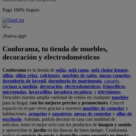
Pago 100% Seguro
¡Nueva app!
Conforama, tu tienda de muebles,
decoración y electrodomésticos
Conforama
es tu tienda de
sofás
,
sofá cama
,
sofá chaise longue
,
sillón
,
sillón relax
,
colchones
,
muebles de salón
,
mesas comedor
,
dormitorio de juvenil
,
dormitorio de matrimonio
,
canapés
,
cocinas a medida
,
decoración
,
electrodomésticos
,
frigoríficos
,
microondas
,
lavavajillas
,
lavadora secadora
, y
televisiones
.
Descubre nuestra amplia variedad de estilos en cualquier
muebles
para tu hogar,
con los mejores precios y promociones
. Crea el
espacio en el que vives gracias a nuestros
muebles de comedor
y
habitaciones,
armarios
y
zapateros
,
mesas de comedor
y
sillas de
escritorio
. Además, podrás decorar tu casa con multitud de
artículos, tener el mejor ocio con los productos de
imagen y sonido
y aprovechar tu
jardín
en las épocas de buen tiempo. Conforama
realiza el
servicio de envío a domicilio como recogida en tienda.