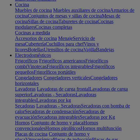
Cocina
Muebles de cocina
Muebles auxiliares de cocina
Armarios de
cocina
Conjuntos de mesas y sillas de cocina
Mesas de
cocina
Sillas de cocina
Taburetes de cocina
Cocinas
modulares
Cocinas completas
Cocinas a medida
Accesorios de cocina
Menaje
Servicio de
mesa
Cubertería
Cuchillos para chef
Vinos y
licores
Botellas
Utensilios de cocina
Vajilla
Bandejas
Electrodomésticos
Frigoríficos
Frigoríficos americanos
Frigoríficos
combi
Vinotecas
Frigoríficos integrables
Frigoríficos
pequeños
Frigoríficos portátiles
Congeladores
Congeladores verticales
Congeladores
horizontales
Lavadoras
Lavadoras de carga frontal
Lavadoras de carga
superior
Lavadoras - Secadoras
Lavadoras
integrables
Lavadoras por kg
Secadoras
Lavadoras - Secadoras
Secadoras con bomba de
calor
Secadoras de condensación
Secadoras de
evacuación
Secadoras integrables
Secadoras por Kg
Hornos
Conjunto de horno y placa
Hornos
convencionales
Hornos pirolíticos
Hornos multifunción
Placas de cocina
Conjunto de horno y
placa
Vitrocerámica
Placas de inducción
Placas de gas