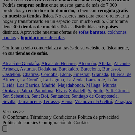
Podrás
comprar online
entre nuestra gama de más de 7.000
productos y
recibirlo en tu domicilio
, o bien con
recogida gratis
en nuestras tiendas física.
No esperes más para crear o renovar tu
hogar y transformarlo en un espacio con mucho estilo. Conforama
tiene 300
tiendas de muebles
físicas distribuidas en
6 países
distintos. Aproveche nuestras ofertas de
sofas baratos
,
colchones
baratos
y
liquidaciones de sofas
.
Conforama solo comercializa a través de su website o, físicamente,
en sus
tiendas de sofás
.
Alcalá de Guadaíra
,
Alcalá de Henares
,
Alcorcón
,
Alfafar
,
Alicante
,
Arinaga
,
Asturias
,
Badalona
,
Barakaldo
,
Barcelona
,
Burjassot
,
Castellón
,
Chafiras
,
Cordoba
,
Elche
,
Finestrat
,
Granada
,
Huércal de
Almería
,
La Coruña
,
La Laguna
,
La Zenia
,
Lanzarote
,
León
,
Lleida
,
Los Barrios
,
Madrid
,
Majadahonda
,
Málaga
,
Murcia
,
Orotava
,
Palma
,
Pamplona
,
Rivas
,
Sabadell
,
Sagunto
,
Salt, Girona
,
San Sebastian
,
Sant Boi
,
Santander
,
Santiago de Compostela
,
Sevilla
,
Tamaraceite
,
Terrassa
,
Viana
,
Vilanova i la Geltrú
,
Zaragoza
Ver más >>
© Conforama
Términos y Condiciones
Política de privacidad
Política de cookies
Configuración de Cookies