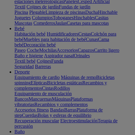
estaciones metereológicas
Paneles
Cesped Artificial
Textil
Cojines de jardín
Fundas de jardín
Piscina
Plegable
Limpieza de piscinas
Ducha
Hinchable
Juguetes
Columpios
Toboganes
Hinchables
Casitas
Mascotas
Comederos
Jaulas
Casetas para mascotas
Bebé
Habitación bebé
Humidificadores
Cestas
Colchón para
bebé
Muebles para habitación de bebé
Cunas
Cama
bebé
Decoración bebé
Paseo
Coche
Mochilas
Accesorios
Capazos
Carrito ligero
Baño e higiene
Aspirador nasal
Orinales
Textil bebé
Cojines
Funda
Seguridad
Barreras
Deporte
Equipamiento de cardio
Máquinas de remo
Bicicletas
spinning
Elípticas
Bicicletas estáticas
Recambios y
complementos
Cintas
Rodillos
Equipamiento de musculación
Bancos
Mancuernas
Máquinas
Plataformas
vibratorias
Recambios y complementos
Accesorios fitness
Bandas
Barras
Plataforma de
step
Cuerdas
Bolas y esferas de equilibrio
Recuperación muscular
Electroestimulación
Terapia de
percusión
Baño