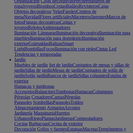
Organización
Cajas decorativas
Percheros
Burros de
ropa
Joyeros
Biombos
Cestas
Baúles
Revisteros
Cajas
Objetos decorativos
Velas
Faroles
Centros de
mesa
Navidad
Flores artificiales
Maceteros
Jarrones
Marcos de
fotos
Figuras decorativas
Cajitas y
joyeros
Relojes
Ambientadores
Iluminación
Lámparas
Iluminación decorativa
Iluminación para
muebles
Iluminación para dormitorio
Iluminación
exterior
Guirnaldas
Balizas
Smart
Light
Bombillas
Focos
Iluminación con rieles
Cintas Led
Tendencias y temporadas
Jardín
Muebles de jardín
Set de jardín
Conjuntos de mesas y sillas de
jardín
Sillas de jardín
Mesas de jardín
Conjuntos de sofás de
jardín
Sofás jardín
Bancos de jardín
Sillas colgantes
Estufas de
exterior
Hamacas y tumbonas
Accesorios
Balancines
Tumbonas
Hamacas
Columpios
Pérgolas
Cenadores
Carpas
Pérgolas
Parasoles
Sombrillas
Parasoles
Toldos
Almacenamiento
Armarios
Arcones
Jardinería
Maquinaria
Huertos
Urbanos
Riego
Plantas
Jardineras
Compostadores
Cocina
Barbacoas
Cocina de exterior
Decoración
Grifos y fuentes
Estatuas
Macetas
Termómetros y