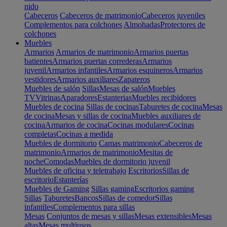
nido
Cabeceros
Cabeceros de matrimonio
Cabeceros juveniles
Complementos para colchones
Almohadas
Protectores de
colchones
Muebles
Armarios
Armarios de matrimonio
Armarios puertas
batientes
Armarios puertas correderas
Armarios
juvenil
Armarios infantiles
Armarios esquineros
Armarios
vestidores
Armarios auxiliares
Zapateros
Muebles de salón
Sillas
Mesas de salón
Muebles
TV
Vitrinas
Aparadores
Estanterias
Muebles recibidores
Muebles de cocina
Sillas de cocinas
Taburetes de cocina
Mesas
de cocina
Mesas y sillas de cocina
Muebles auxiliares de
cocina
Armarios de cocina
Cocinas modulares
Cocinas
completas
Cocinas a medida
Muebles de dormitorio
Camas matrimonio
Cabeceros de
matrimonio
Armarios de matrimonio
Mesitas de
noche
Comodas
Muebles de dormitorio juvenil
Muebles de oficina y teletrabajo
Escritorios
Sillas de
escritorio
Estanterías
Muebles de Gaming
Sillas gaming
Escritorios gaming
Sillas
Taburetes
Bancos
Sillas de comedor
Sillas
infantiles
Complementos para sillas
Mesas
Conjuntos de mesas y sillas
Mesas extensibles
Mesas
altas
Mesas multiusos