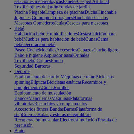
estaciones metereológicas
Paneles
Cesped Artificial
Textil
Cojines de jardín
Fundas de jardín
Piscina
Plegable
Limpieza de piscinas
Ducha
Hinchable
Juguetes
Columpios
Toboganes
Hinchables
Casitas
Mascotas
Comederos
Jaulas
Casetas para mascotas
Bebé
Habitación bebé
Humidificadores
Cestas
Colchón para
bebé
Muebles para habitación de bebé
Cunas
Cama
bebé
Decoración bebé
Paseo
Coche
Mochilas
Accesorios
Capazos
Carrito ligero
Baño e higiene
Aspirador nasal
Orinales
Textil bebé
Cojines
Funda
Seguridad
Barreras
Deporte
Equipamiento de cardio
Máquinas de remo
Bicicletas
spinning
Elípticas
Bicicletas estáticas
Recambios y
complementos
Cintas
Rodillos
Equipamiento de musculación
Bancos
Mancuernas
Máquinas
Plataformas
vibratorias
Recambios y complementos
Accesorios fitness
Bandas
Barras
Plataforma de
step
Cuerdas
Bolas y esferas de equilibrio
Recuperación muscular
Electroestimulación
Terapia de
percusión
Baño