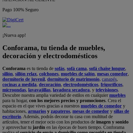
Pago 100% Seguro
¡Nueva app!
Conforama, tu tienda de muebles,
decoración y electrodomésticos
Conforama
es tu tienda de
sofás
,
sofá cama
,
sofá chaise longue
,
sillón
,
sillón relax
,
colchones
,
muebles de salón
,
mesas comedor
,
dormitorio de juvenil
,
dormitorio de matrimonio
,
canapés
,
cocinas a medida
,
decoración
,
electrodomésticos
,
frigoríficos
,
microondas
,
lavavajillas
,
lavadora secadora
, y
televisiones
.
Descubre nuestra amplia variedad de estilos en cualquier
muebles
para tu hogar,
con los mejores precios y promociones
. Crea el
espacio en el que vives gracias a nuestros
muebles de comedor
y
habitaciones,
armarios
y
zapateros
,
mesas de comedor
y
sillas de
escritorio
. Además, podrás decorar tu casa con multitud de
artículos, tener el mejor ocio con los productos de
imagen y sonido
y aprovechar tu
jardín
en las épocas de buen tiempo. Conforama
realiza el
servicio de envío a domicilio como recogida en tienda.