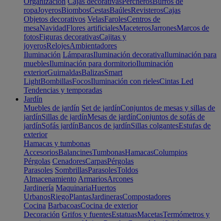
Organización
Cajas decorativas
Percheros
Burros de
ropa
Joyeros
Biombos
Cestas
Baúles
Revisteros
Cajas
Objetos decorativos
Velas
Faroles
Centros de
mesa
Navidad
Flores artificiales
Maceteros
Jarrones
Marcos de
fotos
Figuras decorativas
Cajitas y
joyeros
Relojes
Ambientadores
Iluminación
Lámparas
Iluminación decorativa
Iluminación para
muebles
Iluminación para dormitorio
Iluminación
exterior
Guirnaldas
Balizas
Smart
Light
Bombillas
Focos
Iluminación con rieles
Cintas Led
Tendencias y temporadas
Jardín
Muebles de jardín
Set de jardín
Conjuntos de mesas y sillas de
jardín
Sillas de jardín
Mesas de jardín
Conjuntos de sofás de
jardín
Sofás jardín
Bancos de jardín
Sillas colgantes
Estufas de
exterior
Hamacas y tumbonas
Accesorios
Balancines
Tumbonas
Hamacas
Columpios
Pérgolas
Cenadores
Carpas
Pérgolas
Parasoles
Sombrillas
Parasoles
Toldos
Almacenamiento
Armarios
Arcones
Jardinería
Maquinaria
Huertos
Urbanos
Riego
Plantas
Jardineras
Compostadores
Cocina
Barbacoas
Cocina de exterior
Decoración
Grifos y fuentes
Estatuas
Macetas
Termómetros y