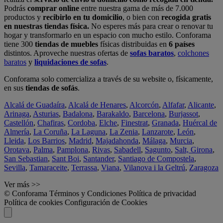
Podrás
comprar online
entre nuestra gama de más de 7.000
productos y
recibirlo en tu domicilio
, o bien con
recogida gratis
en nuestras tiendas física.
No esperes más para crear o renovar tu
hogar y transformarlo en un espacio con mucho estilo. Conforama
tiene 300
tiendas de muebles
físicas distribuidas en
6 países
distintos. Aproveche nuestras ofertas de
sofas baratos
,
colchones
baratos
y
liquidaciones de sofas
.
Conforama solo comercializa a través de su website o, físicamente,
en sus
tiendas de sofás
.
Alcalá de Guadaíra
,
Alcalá de Henares
,
Alcorcón
,
Alfafar
,
Alicante
,
Arinaga
,
Asturias
,
Badalona
,
Barakaldo
,
Barcelona
,
Burjassot
,
Castellón
,
Chafiras
,
Cordoba
,
Elche
,
Finestrat
,
Granada
,
Huércal de
Almería
,
La Coruña
,
La Laguna
,
La Zenia
,
Lanzarote
,
León
,
Lleida
,
Los Barrios
,
Madrid
,
Majadahonda
,
Málaga
,
Murcia
,
Orotava
,
Palma
,
Pamplona
,
Rivas
,
Sabadell
,
Sagunto
,
Salt, Girona
,
San Sebastian
,
Sant Boi
,
Santander
,
Santiago de Compostela
,
Sevilla
,
Tamaraceite
,
Terrassa
,
Viana
,
Vilanova i la Geltrú
,
Zaragoza
Ver más >>
© Conforama
Términos y Condiciones
Política de privacidad
Política de cookies
Configuración de Cookies