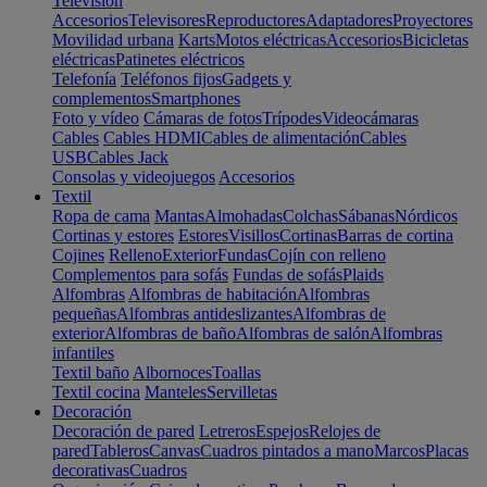
Televisión
Accesorios
Televisores
Reproductores
Adaptadores
Proyectores
Movilidad urbana
Karts
Motos eléctricas
Accesorios
Bicicletas
eléctricas
Patinetes eléctricos
Telefonía
Teléfonos fijos
Gadgets y
complementos
Smartphones
Foto y vídeo
Cámaras de fotos
Trípodes
Videocámaras
Cables
Cables HDMI
Cables de alimentación
Cables
USB
Cables Jack
Consolas y videojuegos
Accesorios
Textil
Ropa de cama
Mantas
Almohadas
Colchas
Sábanas
Nórdicos
Cortinas y estores
Estores
Visillos
Cortinas
Barras de cortina
Cojines
Relleno
Exterior
Fundas
Cojín con relleno
Complementos para sofás
Fundas de sofás
Plaids
Alfombras
Alfombras de habitación
Alfombras
pequeñas
Alfombras antideslizantes
Alfombras de
exterior
Alfombras de baño
Alfombras de salón
Alfombras
infantiles
Textil baño
Albornoces
Toallas
Textil cocina
Manteles
Servilletas
Decoración
Decoración de pared
Letreros
Espejos
Relojes de
pared
Tableros
Canvas
Cuadros pintados a mano
Marcos
Placas
decorativas
Cuadros