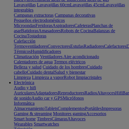
Lavavajillas
Lavavajillas 60cm
Lavavajillas 45cm
Lavavajillas
integrables
Campanas extractoras
Campanas decorativas
Pequeños electrodomésticos
Microondas
Freidoras
Aspiradores
Cafeteras
Planchas de
asar
Batidoras
Amasadores
Robots de Cocina
Balanzas de
Cocina
Tostadoras
Calefacción
Termoventiladores
Convectores
Estufas
Radiadores
Calefactores
D
Térmicos
Humidificadores
Climatización
Ventiladores
Aire acondicionado
Calentadores de agua
Termos eléctricos
Belleza y salud
Cuidado de los hombres
Cuidado
cabello
Cuidado dental
Salud y bienestar
Limpieza
Limpieza a vapor
Robot limpiacristales
Electrónica
Audio y hifi
Auriculares
Adaptadores
Reproductores
Radios
Altavoces
Hifi
Bar
de sonido
Audio car y GPS
Micrófonos
Informática
Almacenamiento
Tablets
Complementos
Portátiles
Impresoras
Gaming & streaming
Monitores gaming
Accesorios
Smart home
Timbres
Cámaras
Altavoces
Wearables
Smartwatches