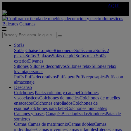
🔵Cambia tu electro con
-10% EXTRA
de descuento ☑️
AQUÍ
Baleares
Canarias
Sofás
Sofás
Chaise Longue
Rinconeras
Sofás cama
Sofás 2
plazas
Sofás 3 plazas
Sofás de piel
Sofás relax
Sofás
exterior
Divanes
Sillones
Sillones decorativos
Sillones relax
Sillones relax
levantapersonas
Puffs
Puffs decorativos
Puffs pera
Puffs reposapiés
Puffs con
almacenaje
Descanso
Colchones
Packs colchón y canapé
Colchones
viscoelásticos
Colchones de muelles
Colchones de muelles
ensacados
Colchones enrollados
Colchones de
espuma
Colchones para bebé
Colchones hinchables
Canapés y bases
Canapés
Base tapizadas
Somieres
Patas de
somieres
Camas
Camas de matrimonio
Camas dobles
Camas
individuales
Camas juveniles
Camas infantiles
Literas
Camas