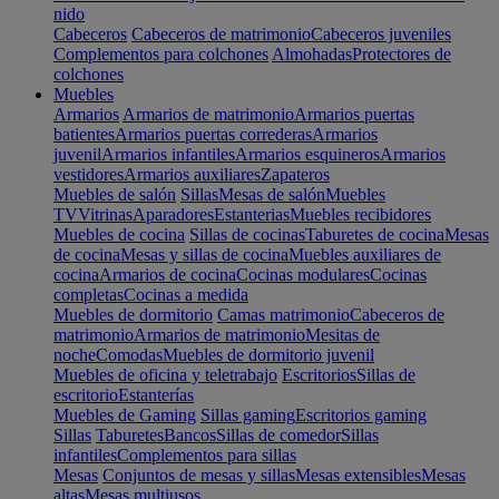
nido
Cabeceros
Cabeceros de matrimonio
Cabeceros juveniles
Complementos para colchones
Almohadas
Protectores de
colchones
Muebles
Armarios
Armarios de matrimonio
Armarios puertas
batientes
Armarios puertas correderas
Armarios
juvenil
Armarios infantiles
Armarios esquineros
Armarios
vestidores
Armarios auxiliares
Zapateros
Muebles de salón
Sillas
Mesas de salón
Muebles
TV
Vitrinas
Aparadores
Estanterias
Muebles recibidores
Muebles de cocina
Sillas de cocinas
Taburetes de cocina
Mesas
de cocina
Mesas y sillas de cocina
Muebles auxiliares de
cocina
Armarios de cocina
Cocinas modulares
Cocinas
completas
Cocinas a medida
Muebles de dormitorio
Camas matrimonio
Cabeceros de
matrimonio
Armarios de matrimonio
Mesitas de
noche
Comodas
Muebles de dormitorio juvenil
Muebles de oficina y teletrabajo
Escritorios
Sillas de
escritorio
Estanterías
Muebles de Gaming
Sillas gaming
Escritorios gaming
Sillas
Taburetes
Bancos
Sillas de comedor
Sillas
infantiles
Complementos para sillas
Mesas
Conjuntos de mesas y sillas
Mesas extensibles
Mesas
altas
Mesas multiusos