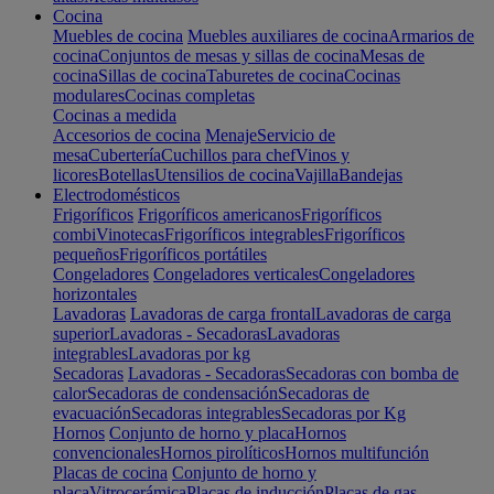
Cocina
Muebles de cocina
Muebles auxiliares de cocina
Armarios de
cocina
Conjuntos de mesas y sillas de cocina
Mesas de
cocina
Sillas de cocina
Taburetes de cocina
Cocinas
modulares
Cocinas completas
Cocinas a medida
Accesorios de cocina
Menaje
Servicio de
mesa
Cubertería
Cuchillos para chef
Vinos y
licores
Botellas
Utensilios de cocina
Vajilla
Bandejas
Electrodomésticos
Frigoríficos
Frigoríficos americanos
Frigoríficos
combi
Vinotecas
Frigoríficos integrables
Frigoríficos
pequeños
Frigoríficos portátiles
Congeladores
Congeladores verticales
Congeladores
horizontales
Lavadoras
Lavadoras de carga frontal
Lavadoras de carga
superior
Lavadoras - Secadoras
Lavadoras
integrables
Lavadoras por kg
Secadoras
Lavadoras - Secadoras
Secadoras con bomba de
calor
Secadoras de condensación
Secadoras de
evacuación
Secadoras integrables
Secadoras por Kg
Hornos
Conjunto de horno y placa
Hornos
convencionales
Hornos pirolíticos
Hornos multifunción
Placas de cocina
Conjunto de horno y
placa
Vitrocerámica
Placas de inducción
Placas de gas