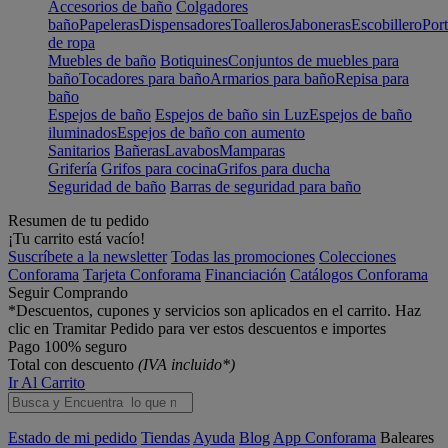
Accesorios de baño
Colgadores
baño
Papeleras
Dispensadores
Toalleros
Jaboneras
Escobillero
Port
de ropa
Muebles de baño
Botiquines
Conjuntos de muebles para
baño
Tocadores para baño
Armarios para baño
Repisa para
baño
Espejos de baño
Espejos de baño sin Luz
Espejos de baño
iluminados
Espejos de baño con aumento
Sanitarios
Bañeras
Lavabos
Mamparas
Grifería
Grifos para cocina
Grifos para ducha
Seguridad de baño
Barras de seguridad para baño
Resumen de tu pedido
¡Tu carrito está vacío!
Suscríbete a la newsletter
Todas las promociones
Colecciones
Conforama
Tarjeta Conforama
Financiación
Catálogos Conforama
Seguir Comprando
*Descuentos, cupones y servicios son aplicados en el carrito. Haz
clic en Tramitar Pedido para ver estos descuentos e importes
Pago 100% seguro
Total con descuento
(IVA incluido*)
Ir Al Carrito
Estado de mi pedido
Tiendas
Ayuda
Blog
App Conforama
Baleares