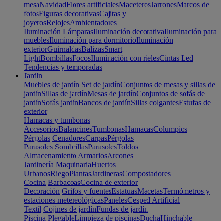
mesa
Navidad
Flores artificiales
Maceteros
Jarrones
Marcos de
fotos
Figuras decorativas
Cajitas y
joyeros
Relojes
Ambientadores
Iluminación
Lámparas
Iluminación decorativa
Iluminación para
muebles
Iluminación para dormitorio
Iluminación
exterior
Guirnaldas
Balizas
Smart
Light
Bombillas
Focos
Iluminación con rieles
Cintas Led
Tendencias y temporadas
Jardín
Muebles de jardín
Set de jardín
Conjuntos de mesas y sillas de
jardín
Sillas de jardín
Mesas de jardín
Conjuntos de sofás de
jardín
Sofás jardín
Bancos de jardín
Sillas colgantes
Estufas de
exterior
Hamacas y tumbonas
Accesorios
Balancines
Tumbonas
Hamacas
Columpios
Pérgolas
Cenadores
Carpas
Pérgolas
Parasoles
Sombrillas
Parasoles
Toldos
Almacenamiento
Armarios
Arcones
Jardinería
Maquinaria
Huertos
Urbanos
Riego
Plantas
Jardineras
Compostadores
Cocina
Barbacoas
Cocina de exterior
Decoración
Grifos y fuentes
Estatuas
Macetas
Termómetros y
estaciones metereológicas
Paneles
Cesped Artificial
Textil
Cojines de jardín
Fundas de jardín
Piscina
Plegable
Limpieza de piscinas
Ducha
Hinchable