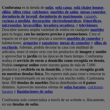
Conforama
es tu tienda de
sofás
,
sofá cama
,
sofá chaise longue
,
sillón
,
sillón relax
,
colchones
,
muebles de salón
,
mesas comedor
,
dormitorio de juvenil
,
dormitorio de matrimonio
,
canapés
,
cocinas a medida
,
decoración
,
electrodomésticos
,
frigoríficos
,
microondas
,
lavavajillas
,
lavadora secadora
, y
televisiones
.
Descubre nuestra amplia variedad de estilos en cualquier
muebles
para tu hogar,
con los mejores precios y promociones
. Crea el
espacio en el que vives gracias a nuestros
muebles de comedor
y
habitaciones,
armarios
y
zapateros
,
mesas de comedor
y
sillas de
escritorio
. Además, podrás decorar tu casa con multitud de
artículos, tener el mejor ocio con los productos de
imagen y sonido
y aprovechar tu
jardín
en las épocas de buen tiempo. Conforama
realiza el
servicio de envío a domicilio como recogida en tienda.
Podrás
comprar online
entre nuestra gama de más de 7.000
productos y
recibirlo en tu domicilio
, o bien con
recogida gratis
en nuestras tiendas física.
No esperes más para crear o renovar tu
hogar y transformarlo en un espacio con mucho estilo. Conforama
tiene 300
tiendas de muebles
físicas distribuidas en
6 países
distintos. Aproveche nuestras ofertas de
sofas baratos
,
colchones
baratos
y
liquidaciones de sofas
.
Conforama solo comercializa a través de su website o, físicamente,
en sus
tiendas de sofás
.