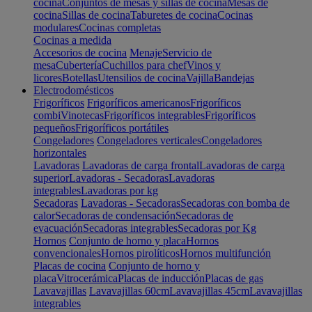
cocina
Conjuntos de mesas y sillas de cocina
Mesas de
cocina
Sillas de cocina
Taburetes de cocina
Cocinas
modulares
Cocinas completas
Cocinas a medida
Accesorios de cocina
Menaje
Servicio de
mesa
Cubertería
Cuchillos para chef
Vinos y
licores
Botellas
Utensilios de cocina
Vajilla
Bandejas
Electrodomésticos
Frigoríficos
Frigoríficos americanos
Frigoríficos
combi
Vinotecas
Frigoríficos integrables
Frigoríficos
pequeños
Frigoríficos portátiles
Congeladores
Congeladores verticales
Congeladores
horizontales
Lavadoras
Lavadoras de carga frontal
Lavadoras de carga
superior
Lavadoras - Secadoras
Lavadoras
integrables
Lavadoras por kg
Secadoras
Lavadoras - Secadoras
Secadoras con bomba de
calor
Secadoras de condensación
Secadoras de
evacuación
Secadoras integrables
Secadoras por Kg
Hornos
Conjunto de horno y placa
Hornos
convencionales
Hornos pirolíticos
Hornos multifunción
Placas de cocina
Conjunto de horno y
placa
Vitrocerámica
Placas de inducción
Placas de gas
Lavavajillas
Lavavajillas 60cm
Lavavajillas 45cm
Lavavajillas
integrables