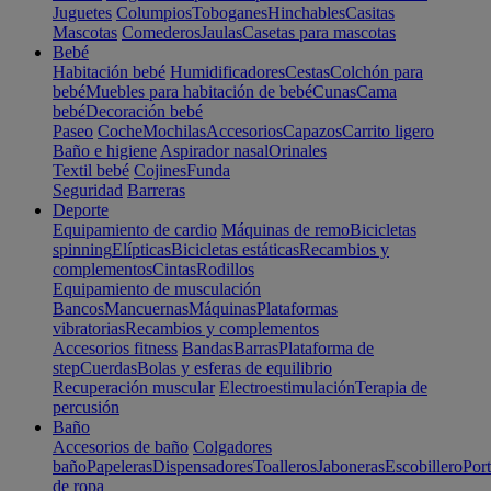
Juguetes
Columpios
Toboganes
Hinchables
Casitas
Mascotas
Comederos
Jaulas
Casetas para mascotas
Bebé
Habitación bebé
Humidificadores
Cestas
Colchón para
bebé
Muebles para habitación de bebé
Cunas
Cama
bebé
Decoración bebé
Paseo
Coche
Mochilas
Accesorios
Capazos
Carrito ligero
Baño e higiene
Aspirador nasal
Orinales
Textil bebé
Cojines
Funda
Seguridad
Barreras
Deporte
Equipamiento de cardio
Máquinas de remo
Bicicletas
spinning
Elípticas
Bicicletas estáticas
Recambios y
complementos
Cintas
Rodillos
Equipamiento de musculación
Bancos
Mancuernas
Máquinas
Plataformas
vibratorias
Recambios y complementos
Accesorios fitness
Bandas
Barras
Plataforma de
step
Cuerdas
Bolas y esferas de equilibrio
Recuperación muscular
Electroestimulación
Terapia de
percusión
Baño
Accesorios de baño
Colgadores
baño
Papeleras
Dispensadores
Toalleros
Jaboneras
Escobillero
Port
de ropa