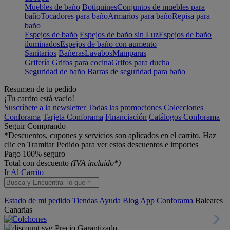
Muebles de baño
Botiquines
Conjuntos de muebles para
baño
Tocadores para baño
Armarios para baño
Repisa para
baño
Espejos de baño
Espejos de baño sin Luz
Espejos de baño
iluminados
Espejos de baño con aumento
Sanitarios
Bañeras
Lavabos
Mamparas
Grifería
Grifos para cocina
Grifos para ducha
Seguridad de baño
Barras de seguridad para baño
Resumen de tu pedido
¡Tu carrito está vacío!
Suscríbete a la newsletter
Todas las promociones
Colecciones
Conforama
Tarjeta Conforama
Financiación
Catálogos Conforama
Seguir Comprando
*Descuentos, cupones y servicios son aplicados en el carrito. Haz
clic en Tramitar Pedido para ver estos descuentos e importes
Pago 100% seguro
Total con descuento
(IVA incluido*)
Ir Al Carrito
Estado de mi pedido
Tiendas
Ayuda
Blog
App Conforama
Baleares
Canarias
Precio Garantizado