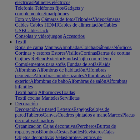
eléctricas
Patinetes eléctricos
Telefonía
Teléfonos fijos
Gadgets y
complementos
Smartphones
Foto y vídeo
Cámaras de fotos
Trípodes
Videocámaras
Cables
Cables HDMI
Cables de alimentación
Cables
USB
Cables Jack
Consolas y videojuegos
Accesorios
Textil
Ropa de cama
Mantas
Almohadas
Colchas
Sábanas
Nórdicos
Cortinas y estores
Estores
Visillos
Cortinas
Barras de cortina
Cojines
Relleno
Exterior
Fundas
Cojín con relleno
Complementos para sofás
Fundas de sofás
Plaids
Alfombras
Alfombras de habitación
Alfombras
pequeñas
Alfombras antideslizantes
Alfombras de
exterior
Alfombras de baño
Alfombras de salón
Alfombras
infantiles
Textil baño
Albornoces
Toallas
Textil cocina
Manteles
Servilletas
Decoración
Decoración de pared
Letreros
Espejos
Relojes de
pared
Tableros
Canvas
Cuadros pintados a mano
Marcos
Placas
decorativas
Cuadros
Organización
Cajas decorativas
Percheros
Burros de
ropa
Joyeros
Biombos
Cestas
Baúles
Revisteros
Cajas
Objetos decorativos
Velas
Faroles
Centros de