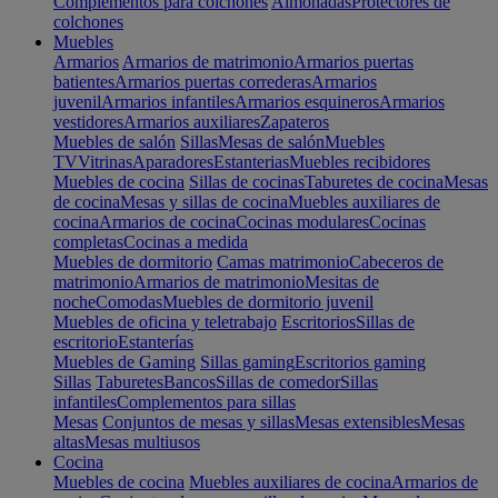
Complementos para colchones
Almohadas
Protectores de
colchones
Muebles
Armarios
Armarios de matrimonio
Armarios puertas
batientes
Armarios puertas correderas
Armarios
juvenil
Armarios infantiles
Armarios esquineros
Armarios
vestidores
Armarios auxiliares
Zapateros
Muebles de salón
Sillas
Mesas de salón
Muebles
TV
Vitrinas
Aparadores
Estanterias
Muebles recibidores
Muebles de cocina
Sillas de cocinas
Taburetes de cocina
Mesas
de cocina
Mesas y sillas de cocina
Muebles auxiliares de
cocina
Armarios de cocina
Cocinas modulares
Cocinas
completas
Cocinas a medida
Muebles de dormitorio
Camas matrimonio
Cabeceros de
matrimonio
Armarios de matrimonio
Mesitas de
noche
Comodas
Muebles de dormitorio juvenil
Muebles de oficina y teletrabajo
Escritorios
Sillas de
escritorio
Estanterías
Muebles de Gaming
Sillas gaming
Escritorios gaming
Sillas
Taburetes
Bancos
Sillas de comedor
Sillas
infantiles
Complementos para sillas
Mesas
Conjuntos de mesas y sillas
Mesas extensibles
Mesas
altas
Mesas multiusos
Cocina
Muebles de cocina
Muebles auxiliares de cocina
Armarios de