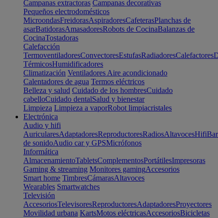
Campanas extractoras
Campanas decorativas
Pequeños electrodomésticos
Microondas
Freidoras
Aspiradores
Cafeteras
Planchas de
asar
Batidoras
Amasadores
Robots de Cocina
Balanzas de
Cocina
Tostadoras
Calefacción
Termoventiladores
Convectores
Estufas
Radiadores
Calefactores
D
Térmicos
Humidificadores
Climatización
Ventiladores
Aire acondicionado
Calentadores de agua
Termos eléctricos
Belleza y salud
Cuidado de los hombres
Cuidado
cabello
Cuidado dental
Salud y bienestar
Limpieza
Limpieza a vapor
Robot limpiacristales
Electrónica
Audio y hifi
Auriculares
Adaptadores
Reproductores
Radios
Altavoces
Hifi
Bar
de sonido
Audio car y GPS
Micrófonos
Informática
Almacenamiento
Tablets
Complementos
Portátiles
Impresoras
Gaming & streaming
Monitores gaming
Accesorios
Smart home
Timbres
Cámaras
Altavoces
Wearables
Smartwatches
Televisión
Accesorios
Televisores
Reproductores
Adaptadores
Proyectores
Movilidad urbana
Karts
Motos eléctricas
Accesorios
Bicicletas