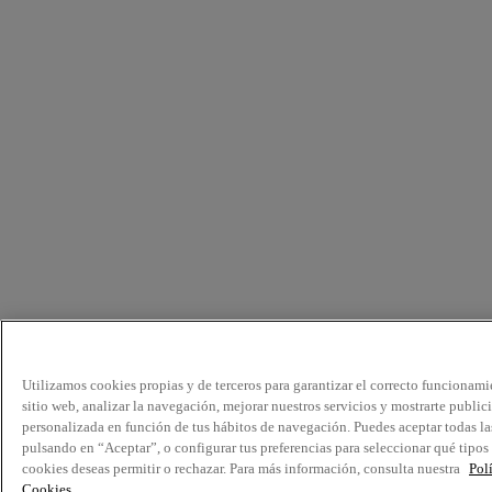
Utilizamos cookies propias y de terceros para garantizar el correcto funcionami
sitio web, analizar la navegación, mejorar nuestros servicios y mostrarte public
personalizada en función de tus hábitos de navegación. Puedes aceptar todas la
pulsando en “Aceptar”, o configurar tus preferencias para seleccionar qué tipos
cookies deseas permitir o rechazar. Para más información, consulta nuestra
Pol
Cookies