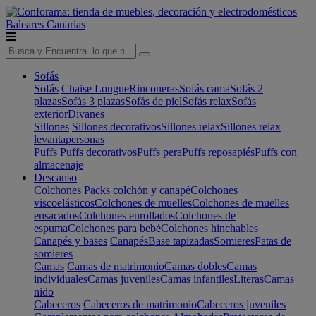
Baleares
Canarias
Sofás
Sofás
Chaise Longue
Rinconeras
Sofás cama
Sofás 2
plazas
Sofás 3 plazas
Sofás de piel
Sofás relax
Sofás
exterior
Divanes
Sillones
Sillones decorativos
Sillones relax
Sillones relax
levantapersonas
Puffs
Puffs decorativos
Puffs pera
Puffs reposapiés
Puffs con
almacenaje
Descanso
Colchones
Packs colchón y canapé
Colchones
viscoelásticos
Colchones de muelles
Colchones de muelles
ensacados
Colchones enrollados
Colchones de
espuma
Colchones para bebé
Colchones hinchables
Canapés y bases
Canapés
Base tapizadas
Somieres
Patas de
somieres
Camas
Camas de matrimonio
Camas dobles
Camas
individuales
Camas juveniles
Camas infantiles
Literas
Camas
nido
Cabeceros
Cabeceros de matrimonio
Cabeceros juveniles