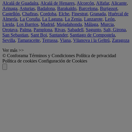
Alcalá de Guadaíra
,
Alcalá de Henares
,
Alcorcón
,
Alfafar
,
Alicante
,
Arinaga
,
Asturias
,
Badalona
,
Barakaldo
,
Barcelona
,
Burjassot
,
Castellón
,
Chafiras
,
Cordoba
,
Elche
,
Finestrat
,
Granada
,
Huércal de
Almería
,
La Coruña
,
La Laguna
,
La Zenia
,
Lanzarote
,
León
,
Lleida
,
Los Barrios
,
Madrid
,
Majadahonda
,
Málaga
,
Murcia
,
Orotava
,
Palma
,
Pamplona
,
Rivas
,
Sabadell
,
Sagunto
,
Salt, Girona
,
San Sebastian
,
Sant Boi
,
Santander
,
Santiago de Compostela
,
Sevilla
,
Tamaraceite
,
Terrassa
,
Viana
,
Vilanova i la Geltrú
,
Zaragoza
Ver más >>
© Conforama
Términos y Condiciones
Política de privacidad
Política de cookies
Configuración de Cookies