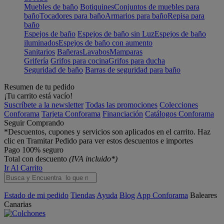
Muebles de baño
Botiquines
Conjuntos de muebles para
baño
Tocadores para baño
Armarios para baño
Repisa para
baño
Espejos de baño
Espejos de baño sin Luz
Espejos de baño
iluminados
Espejos de baño con aumento
Sanitarios
Bañeras
Lavabos
Mamparas
Grifería
Grifos para cocina
Grifos para ducha
Seguridad de baño
Barras de seguridad para baño
Resumen de tu pedido
¡Tu carrito está vacío!
Suscríbete a la newsletter
Todas las promociones
Colecciones
Conforama
Tarjeta Conforama
Financiación
Catálogos Conforama
Seguir Comprando
*Descuentos, cupones y servicios son aplicados en el carrito. Haz
clic en Tramitar Pedido para ver estos descuentos e importes
Pago 100% seguro
Total con descuento
(IVA incluido*)
Ir Al Carrito
Estado de mi pedido
Tiendas
Ayuda
Blog
App Conforama
Baleares
Canarias