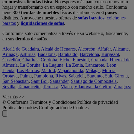
en nuestras tiendas física.
No esperes más para crear o renovar tu
hogar y transformarlo en un espacio con mucho estilo. Conforama
tiene 300
tiendas de muebles
físicas distribuidas en
6 países
distintos. Aproveche nuestras ofertas de
sofas baratos
,
colchones
baratos
y
liquidaciones de sofas
.
Conforama solo comercializa a través de su website o, físicamente,
en sus
tiendas de sofás
.
Alcalá de Guadaíra
,
Alcalá de Henares
,
Alcorcón
,
Alfafar
,
Alicante
,
Arinaga
,
Asturias
,
Badalona
,
Barakaldo
,
Barcelona
,
Burjassot
,
Castellón
,
Chafiras
,
Cordoba
,
Elche
,
Finestrat
,
Granada
,
Huércal de
Almería
,
La Coruña
,
La Laguna
,
La Zenia
,
Lanzarote
,
León
,
Lleida
,
Los Barrios
,
Madrid
,
Majadahonda
,
Málaga
,
Murcia
,
Orotava
,
Palma
,
Pamplona
,
Rivas
,
Sabadell
,
Sagunto
,
Salt, Girona
,
San Sebastian
,
Sant Boi
,
Santander
,
Santiago de Compostela
,
Sevilla
,
Tamaraceite
,
Terrassa
,
Viana
,
Vilanova i la Geltrú
,
Zaragoza
Ver más >>
© Conforama
Términos y Condiciones
Política de privacidad
Política de cookies
Configuración de Cookies