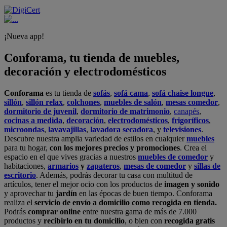
¡Nueva app!
Conforama, tu tienda de muebles,
decoración y electrodomésticos
Conforama
es tu tienda de
sofás
,
sofá cama
,
sofá chaise longue
,
sillón
,
sillón relax
,
colchones
,
muebles de salón
,
mesas comedor
,
dormitorio de juvenil
,
dormitorio de matrimonio
,
canapés
,
cocinas a medida
,
decoración
,
electrodomésticos
,
frigoríficos
,
microondas
,
lavavajillas
,
lavadora secadora
, y
televisiones
.
Descubre nuestra amplia variedad de estilos en cualquier
muebles
para tu hogar,
con los mejores precios y promociones
. Crea el
espacio en el que vives gracias a nuestros
muebles de comedor
y
habitaciones,
armarios
y
zapateros
,
mesas de comedor
y
sillas de
escritorio
. Además, podrás decorar tu casa con multitud de
artículos, tener el mejor ocio con los productos de
imagen y sonido
y aprovechar tu
jardín
en las épocas de buen tiempo. Conforama
realiza el
servicio de envío a domicilio como recogida en tienda.
Podrás
comprar online
entre nuestra gama de más de 7.000
productos y
recibirlo en tu domicilio
, o bien con
recogida gratis