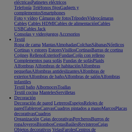
eléctricas
Patinetes eléctricos
Telefonía
Teléfonos fijos
Gadgets y
complementos
Smartphones
Foto y vídeo
Cámaras de fotos
Trípodes
Videocámaras
Cables
Cables HDMI
Cables de alimentación
Cables
USB
Cables Jack
Consolas y videojuegos
Accesorios
Textil
Ropa de cama
Mantas
Almohadas
Colchas
Sábanas
Nórdicos
Cortinas y estores
Estores
Visillos
Cortinas
Barras de cortina
Cojines
Relleno
Exterior
Fundas
Cojín con relleno
Complementos para sofás
Fundas de sofás
Plaids
Alfombras
Alfombras de habitación
Alfombras
pequeñas
Alfombras antideslizantes
Alfombras de
exterior
Alfombras de baño
Alfombras de salón
Alfombras
infantiles
Textil baño
Albornoces
Toallas
Textil cocina
Manteles
Servilletas
Decoración
Decoración de pared
Letreros
Espejos
Relojes de
pared
Tableros
Canvas
Cuadros pintados a mano
Marcos
Placas
decorativas
Cuadros
Organización
Cajas decorativas
Percheros
Burros de
ropa
Joyeros
Biombos
Cestas
Baúles
Revisteros
Cajas
Objetos decorativos
Velas
Faroles
Centros de