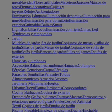
mesa
Navidad
Flores artificiales
Maceteros
Jarrones
Marcos de
fotos
Figuras decorativas
Cajitas y
joyeros
Relojes
Ambientadores
Iluminación
Lámparas
Iluminación decorativa
Iluminación para
muebles
Iluminación para dormitorio
Iluminación
exterior
Guirnaldas
Balizas
Smart
Light
Bombillas
Focos
Iluminación con rieles
Cintas Led
Tendencias y temporadas
Jardín
Muebles de jardín
Set de jardín
Conjuntos de mesas y sillas de
jardín
Sillas de jardín
Mesas de jardín
Conjuntos de sofás de
jardín
Sofás jardín
Bancos de jardín
Sillas colgantes
Estufas de
exterior
Hamacas y tumbonas
Accesorios
Balancines
Tumbonas
Hamacas
Columpios
Pérgolas
Cenadores
Carpas
Pérgolas
Parasoles
Sombrillas
Parasoles
Toldos
Almacenamiento
Armarios
Arcones
Jardinería
Maquinaria
Huertos
Urbanos
Riego
Plantas
Jardineras
Compostadores
Cocina
Barbacoas
Cocina de exterior
Decoración
Grifos y fuentes
Estatuas
Macetas
Termómetros y
estaciones metereológicas
Paneles
Cesped Artificial
Textil
Cojines de jardín
Fundas de jardín
Piscina
Plegable
Limpieza de piscinas
Ducha
Hinchable