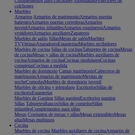
Complementos para colchones
Almohadas
Protectores de
colchones
Muebles
Armarios
Armarios de matrimonio
Armarios puertas
batientes
Armarios puertas correderas
Armarios
juvenil
Armarios infantiles
Armarios esquineros
Armarios
vestidores
Armarios auxiliares
Zapateros
Muebles de salón
Sillas
Mesas de salón
Muebles
TV
Vitrinas
Aparadores
Estanterias
Muebles recibidores
Muebles de cocina
Sillas de cocinas
Taburetes de cocina
Mesas
de cocina
Mesas y sillas de cocina
Muebles auxiliares de
cocina
Armarios de cocina
Cocinas modulares
Cocinas
completas
Cocinas a medida
Muebles de dormitorio
Camas matrimonio
Cabeceros de
matrimonio
Armarios de matrimonio
Mesitas de
noche
Comodas
Muebles de dormitorio juvenil
Muebles de oficina y teletrabajo
Escritorios
Sillas de
escritorio
Estanterías
Muebles de Gaming
Sillas gaming
Escritorios gaming
Sillas
Taburetes
Bancos
Sillas de comedor
Sillas
infantiles
Complementos para sillas
Mesas
Conjuntos de mesas y sillas
Mesas extensibles
Mesas
altas
Mesas multiusos
Cocina
Muebles de cocina
Muebles auxiliares de cocina
Armarios de