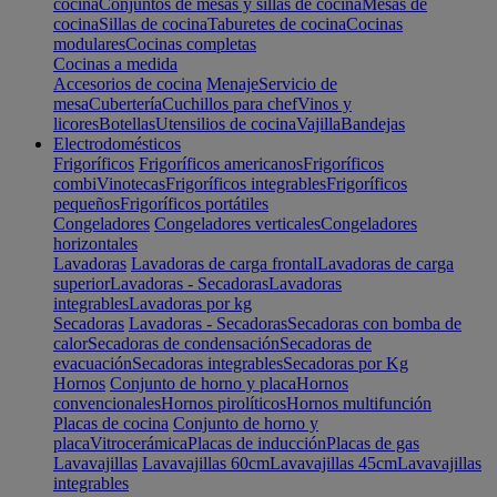
cocina
Conjuntos de mesas y sillas de cocina
Mesas de
cocina
Sillas de cocina
Taburetes de cocina
Cocinas
modulares
Cocinas completas
Cocinas a medida
Accesorios de cocina
Menaje
Servicio de
mesa
Cubertería
Cuchillos para chef
Vinos y
licores
Botellas
Utensilios de cocina
Vajilla
Bandejas
Electrodomésticos
Frigoríficos
Frigoríficos americanos
Frigoríficos
combi
Vinotecas
Frigoríficos integrables
Frigoríficos
pequeños
Frigoríficos portátiles
Congeladores
Congeladores verticales
Congeladores
horizontales
Lavadoras
Lavadoras de carga frontal
Lavadoras de carga
superior
Lavadoras - Secadoras
Lavadoras
integrables
Lavadoras por kg
Secadoras
Lavadoras - Secadoras
Secadoras con bomba de
calor
Secadoras de condensación
Secadoras de
evacuación
Secadoras integrables
Secadoras por Kg
Hornos
Conjunto de horno y placa
Hornos
convencionales
Hornos pirolíticos
Hornos multifunción
Placas de cocina
Conjunto de horno y
placa
Vitrocerámica
Placas de inducción
Placas de gas
Lavavajillas
Lavavajillas 60cm
Lavavajillas 45cm
Lavavajillas
integrables