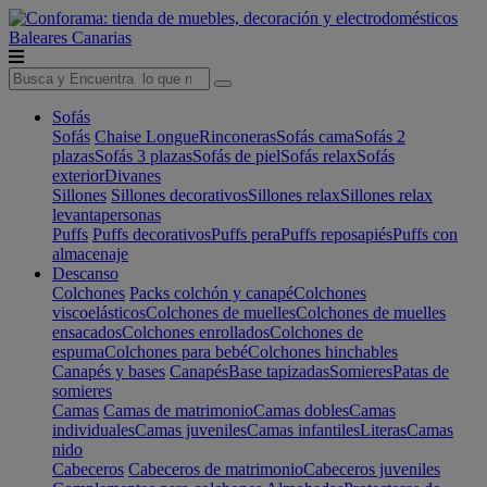
Baleares
Canarias
Sofás
Sofás
Chaise Longue
Rinconeras
Sofás cama
Sofás 2
plazas
Sofás 3 plazas
Sofás de piel
Sofás relax
Sofás
exterior
Divanes
Sillones
Sillones decorativos
Sillones relax
Sillones relax
levantapersonas
Puffs
Puffs decorativos
Puffs pera
Puffs reposapiés
Puffs con
almacenaje
Descanso
Colchones
Packs colchón y canapé
Colchones
viscoelásticos
Colchones de muelles
Colchones de muelles
ensacados
Colchones enrollados
Colchones de
espuma
Colchones para bebé
Colchones hinchables
Canapés y bases
Canapés
Base tapizadas
Somieres
Patas de
somieres
Camas
Camas de matrimonio
Camas dobles
Camas
individuales
Camas juveniles
Camas infantiles
Literas
Camas
nido
Cabeceros
Cabeceros de matrimonio
Cabeceros juveniles