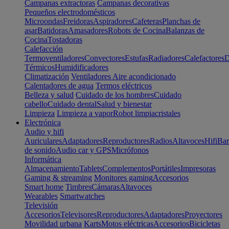
Campanas extractoras
Campanas decorativas
Pequeños electrodomésticos
Microondas
Freidoras
Aspiradores
Cafeteras
Planchas de
asar
Batidoras
Amasadores
Robots de Cocina
Balanzas de
Cocina
Tostadoras
Calefacción
Termoventiladores
Convectores
Estufas
Radiadores
Calefactores
D
Térmicos
Humidificadores
Climatización
Ventiladores
Aire acondicionado
Calentadores de agua
Termos eléctricos
Belleza y salud
Cuidado de los hombres
Cuidado
cabello
Cuidado dental
Salud y bienestar
Limpieza
Limpieza a vapor
Robot limpiacristales
Electrónica
Audio y hifi
Auriculares
Adaptadores
Reproductores
Radios
Altavoces
Hifi
Bar
de sonido
Audio car y GPS
Micrófonos
Informática
Almacenamiento
Tablets
Complementos
Portátiles
Impresoras
Gaming & streaming
Monitores gaming
Accesorios
Smart home
Timbres
Cámaras
Altavoces
Wearables
Smartwatches
Televisión
Accesorios
Televisores
Reproductores
Adaptadores
Proyectores
Movilidad urbana
Karts
Motos eléctricas
Accesorios
Bicicletas