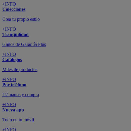
+INFO
Colecciones
Crea tu propio estilo
+INFO
Tranquilidad
6 años de Garantía Plus
+INFO
Catálogos
Miles de productos
+INFO
Por teléfono
Llámanos y compra
+INFO
Nueva app
Todo en tu móvil
+INFO