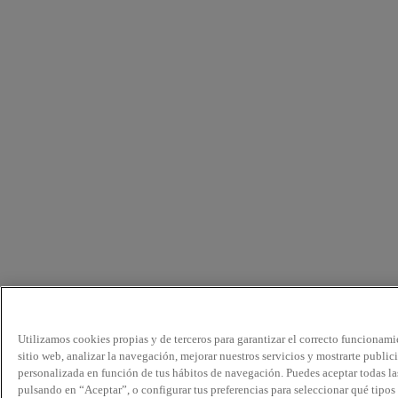
Utilizamos cookies propias y de terceros para garantizar el correcto funcionami
sitio web, analizar la navegación, mejorar nuestros servicios y mostrarte public
personalizada en función de tus hábitos de navegación. Puedes aceptar todas la
pulsando en “Aceptar”, o configurar tus preferencias para seleccionar qué tipos