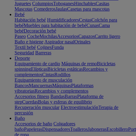
Juguetes
Columpios
Toboganes
Hinchables
Casitas
Mascotas
Comederos
Jaulas
Casetas para mascotas
Bebé
Habitación bebé
Humidificadores
Cestas
Colchón para
bebé
Muebles para habitación de bebé
Cunas
Cama
bebé
Decoración bebé
Paseo
Coche
Mochilas
Accesorios
Capazos
Carrito ligero
Baño e higiene
Aspirador nasal
Orinales
Textil bebé
Cojines
Funda
Seguridad
Barreras
Deporte
Equipamiento de cardio
Máquinas de remo
Bicicletas
spinning
Elípticas
Bicicletas estáticas
Recambios y
complementos
Cintas
Rodillos
Equipamiento de musculación
Bancos
Mancuernas
Máquinas
Plataformas
vibratorias
Recambios y complementos
Accesorios fitness
Bandas
Barras
Plataforma de
step
Cuerdas
Bolas y esferas de equilibrio
Recuperación muscular
Electroestimulación
Terapia de
percusión
Baño
Accesorios de baño
Colgadores
baño
Papeleras
Dispensadores
Toalleros
Jaboneras
Escobillero
Port
de ropa