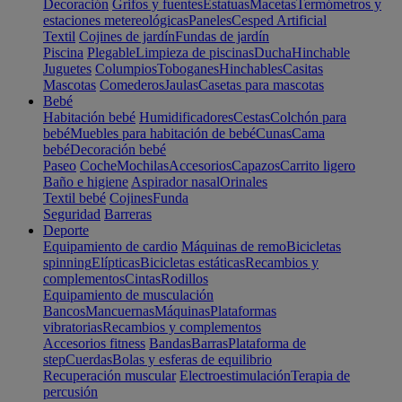
Decoración
Grifos y fuentes
Estatuas
Macetas
Termómetros y
estaciones metereológicas
Paneles
Cesped Artificial
Textil
Cojines de jardín
Fundas de jardín
Piscina
Plegable
Limpieza de piscinas
Ducha
Hinchable
Juguetes
Columpios
Toboganes
Hinchables
Casitas
Mascotas
Comederos
Jaulas
Casetas para mascotas
Bebé
Habitación bebé
Humidificadores
Cestas
Colchón para
bebé
Muebles para habitación de bebé
Cunas
Cama
bebé
Decoración bebé
Paseo
Coche
Mochilas
Accesorios
Capazos
Carrito ligero
Baño e higiene
Aspirador nasal
Orinales
Textil bebé
Cojines
Funda
Seguridad
Barreras
Deporte
Equipamiento de cardio
Máquinas de remo
Bicicletas
spinning
Elípticas
Bicicletas estáticas
Recambios y
complementos
Cintas
Rodillos
Equipamiento de musculación
Bancos
Mancuernas
Máquinas
Plataformas
vibratorias
Recambios y complementos
Accesorios fitness
Bandas
Barras
Plataforma de
step
Cuerdas
Bolas y esferas de equilibrio
Recuperación muscular
Electroestimulación
Terapia de
percusión