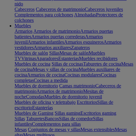
nido
Cabeceros
Cabeceros de matrimonio
Cabeceros juveniles
Complementos para colchones
Almohadas
Protectores de
colchones
Muebles
Armarios
Armarios de matrimonio
Armarios puertas
batientes
Armarios puertas correderas
Armarios
juvenil
Armarios infantiles
Armarios esquineros
Armarios
vestidores
Armarios auxiliares
Zapateros
Muebles de salón
Sillas
Mesas de salón
Muebles
TV
Vitrinas
Aparadores
Estanterias
Muebles recibidores
Muebles de cocina
Sillas de cocinas
Taburetes de cocina
Mesas
de cocina
Mesas y sillas de cocina
Muebles auxiliares de
cocina
Armarios de cocina
Cocinas modulares
Cocinas
completas
Cocinas a medida
Muebles de dormitorio
Camas matrimonio
Cabeceros de
matrimonio
Armarios de matrimonio
Mesitas de
noche
Comodas
Muebles de dormitorio juvenil
Muebles de oficina y teletrabajo
Escritorios
Sillas de
escritorio
Estanterías
Muebles de Gaming
Sillas gaming
Escritorios gaming
Sillas
Taburetes
Bancos
Sillas de comedor
Sillas
infantiles
Complementos para sillas
Mesas
Conjuntos de mesas y sillas
Mesas extensibles
Mesas
altas
Mesas multiusos