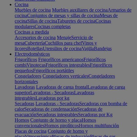
Cocina
Muebles de cocina
Muebles auxiliares de cocina
Armarios de
cocina
Conjuntos de mesas y sillas de cocina
Mesas de
cocina
Sillas de cocina
Taburetes de cocina
Cocinas
modulares
Cocinas completas
Cocinas a medida
Accesorios de cocina
Menaje
Servicio de
mesa
Cubertería
Cuchillos para chef
Vinos y
licores
Botellas
Utensilios de cocina
Vajilla
Bandejas
Electrodomésticos
Frigoríficos
Frigoríficos americanos
Frigoríficos
combi
Vinotecas
Frigoríficos integrables
Frigoríficos
pequeños
Frigoríficos portátiles
Congeladores
Congeladores verticales
Congeladores
horizontales
Lavadoras
Lavadoras de carga frontal
Lavadoras de carga
superior
Lavadoras - Secadoras
Lavadoras
integrables
Lavadoras por kg
Secadoras
Lavadoras - Secadoras
Secadoras con bomba de
calor
Secadoras de condensación
Secadoras de
evacuación
Secadoras integrables
Secadoras por Kg
Hornos
Conjunto de horno y placa
Hornos
convencionales
Hornos pirolíticos
Hornos multifunción
Placas de cocina
Conjunto de horno y
placa
Vitrocerámica
Placas de inducción
Placas de gas