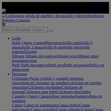
🔵Cambia tu electro con
-10% EXTRA
de descuento ☑️
AQUÍ
Baleares
Canarias
Sofás
Sofás
Chaise Longue
Rinconeras
Sofás cama
Sofás 2
plazas
Sofás 3 plazas
Sofás de piel
Sofás relax
Sofás
exterior
Divanes
Sillones
Sillones decorativos
Sillones relax
Sillones relax
levantapersonas
Puffs
Puffs decorativos
Puffs pera
Puffs reposapiés
Puffs con
almacenaje
Descanso
Colchones
Packs colchón y canapé
Colchones
viscoelásticos
Colchones de muelles
Colchones de muelles
ensacados
Colchones enrollados
Colchones de
espuma
Colchones para bebé
Colchones hinchables
Canapés y bases
Canapés
Base tapizadas
Somieres
Patas de
somieres
Camas
Camas de matrimonio
Camas dobles
Camas
individuales
Camas juveniles
Camas infantiles
Literas
Camas