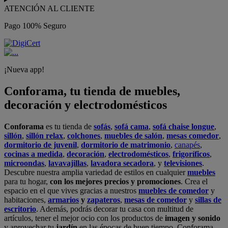
ATENCIÓN AL CLIENTE
Pago 100% Seguro
¡Nueva app!
Conforama, tu tienda de muebles,
decoración y electrodomésticos
Conforama
es tu tienda de
sofás
,
sofá cama
,
sofá chaise longue
,
sillón
,
sillón relax
,
colchones
,
muebles de salón
,
mesas comedor
,
dormitorio de juvenil
,
dormitorio de matrimonio
,
canapés
,
cocinas a medida
,
decoración
,
electrodomésticos
,
frigoríficos
,
microondas
,
lavavajillas
,
lavadora secadora
, y
televisiones
.
Descubre nuestra amplia variedad de estilos en cualquier
muebles
para tu hogar,
con los mejores precios y promociones
. Crea el
espacio en el que vives gracias a nuestros
muebles de comedor
y
habitaciones,
armarios
y
zapateros
,
mesas de comedor
y
sillas de
escritorio
. Además, podrás decorar tu casa con multitud de
artículos, tener el mejor ocio con los productos de
imagen y sonido
y aprovechar tu
jardín
en las épocas de buen tiempo. Conforama