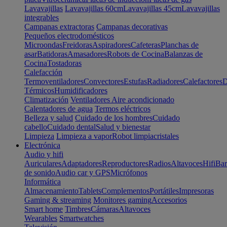
Lavavajillas
Lavavajillas 60cm
Lavavajillas 45cm
Lavavajillas
integrables
Campanas extractoras
Campanas decorativas
Pequeños electrodomésticos
Microondas
Freidoras
Aspiradores
Cafeteras
Planchas de
asar
Batidoras
Amasadores
Robots de Cocina
Balanzas de
Cocina
Tostadoras
Calefacción
Termoventiladores
Convectores
Estufas
Radiadores
Calefactores
D
Térmicos
Humidificadores
Climatización
Ventiladores
Aire acondicionado
Calentadores de agua
Termos eléctricos
Belleza y salud
Cuidado de los hombres
Cuidado
cabello
Cuidado dental
Salud y bienestar
Limpieza
Limpieza a vapor
Robot limpiacristales
Electrónica
Audio y hifi
Auriculares
Adaptadores
Reproductores
Radios
Altavoces
Hifi
Bar
de sonido
Audio car y GPS
Micrófonos
Informática
Almacenamiento
Tablets
Complementos
Portátiles
Impresoras
Gaming & streaming
Monitores gaming
Accesorios
Smart home
Timbres
Cámaras
Altavoces
Wearables
Smartwatches