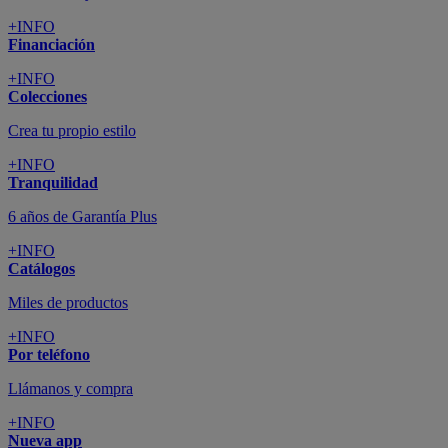
+INFO
Financiación
+INFO
Colecciones
Crea tu propio estilo
+INFO
Tranquilidad
6 años de Garantía Plus
+INFO
Catálogos
Miles de productos
+INFO
Por teléfono
Llámanos y compra
+INFO
Nueva app