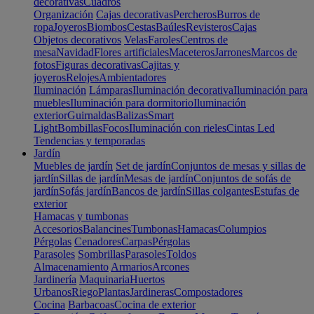
decorativas
Cuadros
Organización
Cajas decorativas
Percheros
Burros de
ropa
Joyeros
Biombos
Cestas
Baúles
Revisteros
Cajas
Objetos decorativos
Velas
Faroles
Centros de
mesa
Navidad
Flores artificiales
Maceteros
Jarrones
Marcos de
fotos
Figuras decorativas
Cajitas y
joyeros
Relojes
Ambientadores
Iluminación
Lámparas
Iluminación decorativa
Iluminación para
muebles
Iluminación para dormitorio
Iluminación
exterior
Guirnaldas
Balizas
Smart
Light
Bombillas
Focos
Iluminación con rieles
Cintas Led
Tendencias y temporadas
Jardín
Muebles de jardín
Set de jardín
Conjuntos de mesas y sillas de
jardín
Sillas de jardín
Mesas de jardín
Conjuntos de sofás de
jardín
Sofás jardín
Bancos de jardín
Sillas colgantes
Estufas de
exterior
Hamacas y tumbonas
Accesorios
Balancines
Tumbonas
Hamacas
Columpios
Pérgolas
Cenadores
Carpas
Pérgolas
Parasoles
Sombrillas
Parasoles
Toldos
Almacenamiento
Armarios
Arcones
Jardinería
Maquinaria
Huertos
Urbanos
Riego
Plantas
Jardineras
Compostadores
Cocina
Barbacoas
Cocina de exterior