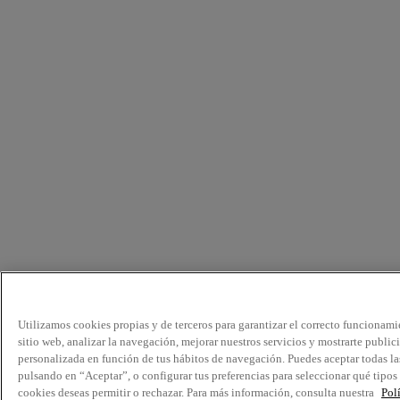
Utilizamos cookies propias y de terceros para garantizar el correcto funcionami
sitio web, analizar la navegación, mejorar nuestros servicios y mostrarte public
personalizada en función de tus hábitos de navegación. Puedes aceptar todas la
pulsando en “Aceptar”, o configurar tus preferencias para seleccionar qué tipos
cookies deseas permitir o rechazar. Para más información, consulta nuestra
Pol