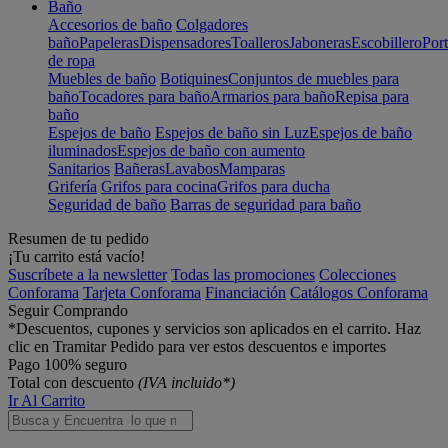
Baño
Accesorios de baño
Colgadores
baño
Papeleras
Dispensadores
Toalleros
Jaboneras
Escobillero
Port
de ropa
Muebles de baño
Botiquines
Conjuntos de muebles para
baño
Tocadores para baño
Armarios para baño
Repisa para
baño
Espejos de baño
Espejos de baño sin Luz
Espejos de baño
iluminados
Espejos de baño con aumento
Sanitarios
Bañeras
Lavabos
Mamparas
Grifería
Grifos para cocina
Grifos para ducha
Seguridad de baño
Barras de seguridad para baño
Resumen de tu pedido
¡Tu carrito está vacío!
Suscríbete a la newsletter
Todas las promociones
Colecciones
Conforama
Tarjeta Conforama
Financiación
Catálogos Conforama
Seguir Comprando
*Descuentos, cupones y servicios son aplicados en el carrito. Haz
clic en Tramitar Pedido para ver estos descuentos e importes
Pago 100% seguro
Total con descuento
(IVA incluido*)
Ir Al Carrito