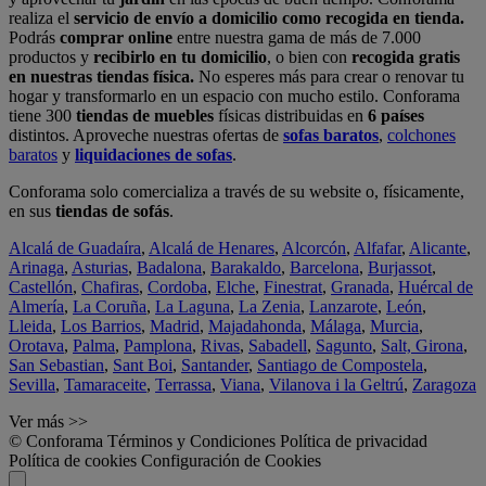
realiza el
servicio de envío a domicilio como recogida en tienda.
Podrás
comprar online
entre nuestra gama de más de 7.000
productos y
recibirlo en tu domicilio
, o bien con
recogida gratis
en nuestras tiendas física.
No esperes más para crear o renovar tu
hogar y transformarlo en un espacio con mucho estilo. Conforama
tiene 300
tiendas de muebles
físicas distribuidas en
6 países
distintos. Aproveche nuestras ofertas de
sofas baratos
,
colchones
baratos
y
liquidaciones de sofas
.
Conforama solo comercializa a través de su website o, físicamente,
en sus
tiendas de sofás
.
Alcalá de Guadaíra
,
Alcalá de Henares
,
Alcorcón
,
Alfafar
,
Alicante
,
Arinaga
,
Asturias
,
Badalona
,
Barakaldo
,
Barcelona
,
Burjassot
,
Castellón
,
Chafiras
,
Cordoba
,
Elche
,
Finestrat
,
Granada
,
Huércal de
Almería
,
La Coruña
,
La Laguna
,
La Zenia
,
Lanzarote
,
León
,
Lleida
,
Los Barrios
,
Madrid
,
Majadahonda
,
Málaga
,
Murcia
,
Orotava
,
Palma
,
Pamplona
,
Rivas
,
Sabadell
,
Sagunto
,
Salt, Girona
,
San Sebastian
,
Sant Boi
,
Santander
,
Santiago de Compostela
,
Sevilla
,
Tamaraceite
,
Terrassa
,
Viana
,
Vilanova i la Geltrú
,
Zaragoza
Ver más >>
© Conforama
Términos y Condiciones
Política de privacidad
Política de cookies
Configuración de Cookies