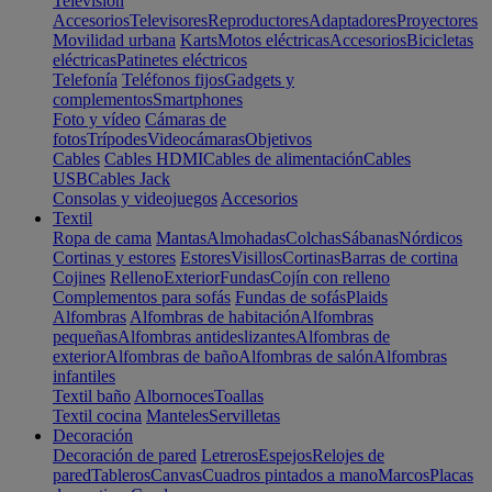
Televisión
Accesorios
Televisores
Reproductores
Adaptadores
Proyectores
Movilidad urbana
Karts
Motos eléctricas
Accesorios
Bicicletas
eléctricas
Patinetes eléctricos
Telefonía
Teléfonos fijos
Gadgets y
complementos
Smartphones
Foto y vídeo
Cámaras de
fotos
Trípodes
Videocámaras
Objetivos
Cables
Cables HDMI
Cables de alimentación
Cables
USB
Cables Jack
Consolas y videojuegos
Accesorios
Textil
Ropa de cama
Mantas
Almohadas
Colchas
Sábanas
Nórdicos
Cortinas y estores
Estores
Visillos
Cortinas
Barras de cortina
Cojines
Relleno
Exterior
Fundas
Cojín con relleno
Complementos para sofás
Fundas de sofás
Plaids
Alfombras
Alfombras de habitación
Alfombras
pequeñas
Alfombras antideslizantes
Alfombras de
exterior
Alfombras de baño
Alfombras de salón
Alfombras
infantiles
Textil baño
Albornoces
Toallas
Textil cocina
Manteles
Servilletas
Decoración
Decoración de pared
Letreros
Espejos
Relojes de
pared
Tableros
Canvas
Cuadros pintados a mano
Marcos
Placas