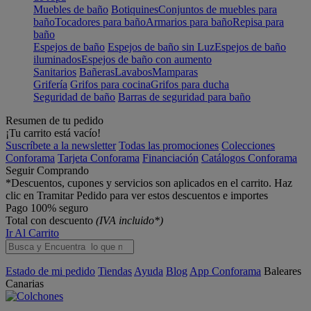
Muebles de baño
Botiquines
Conjuntos de muebles para
baño
Tocadores para baño
Armarios para baño
Repisa para
baño
Espejos de baño
Espejos de baño sin Luz
Espejos de baño
iluminados
Espejos de baño con aumento
Sanitarios
Bañeras
Lavabos
Mamparas
Grifería
Grifos para cocina
Grifos para ducha
Seguridad de baño
Barras de seguridad para baño
Resumen de tu pedido
¡Tu carrito está vacío!
Suscríbete a la newsletter
Todas las promociones
Colecciones
Conforama
Tarjeta Conforama
Financiación
Catálogos Conforama
Seguir Comprando
*Descuentos, cupones y servicios son aplicados en el carrito. Haz
clic en Tramitar Pedido para ver estos descuentos e importes
Pago 100% seguro
Total con descuento
(IVA incluido*)
Ir Al Carrito
Estado de mi pedido
Tiendas
Ayuda
Blog
App Conforama
Baleares
Canarias