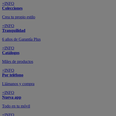
+INFO
Colecciones
Crea tu propio estilo
+INFO
Tranquilidad
6 años de Garantía Plus
+INFO
Catálogos
Miles de productos
+INFO
Por teléfono
Llámanos y compra
+INFO
Nueva app
Todo en tu móvil
+INFO