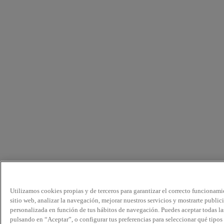
Utilizamos cookies propias y de terceros para garantizar el correcto funcionami
sitio web, analizar la navegación, mejorar nuestros servicios y mostrarte public
personalizada en función de tus hábitos de navegación. Puedes aceptar todas la
pulsando en “Aceptar”, o configurar tus preferencias para seleccionar qué tipos