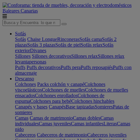
Baleares
Canarias
Sofás
Sofás
Chaise Longue
Rinconeras
Sofás cama
Sofás 2
plazas
Sofás 3 plazas
Sofás de piel
Sofás relax
Sofás
exterior
Divanes
Sillones
Sillones decorativos
Sillones relax
Sillones relax
levantapersonas
Puffs
Puffs decorativos
Puffs pera
Puffs reposapiés
Puffs con
almacenaje
Descanso
Colchones
Packs colchón y canapé
Colchones
viscoelásticos
Colchones de muelles
Colchones de muelles
ensacados
Colchones enrollados
Colchones de
espuma
Colchones para bebé
Colchones hinchables
Canapés y bases
Canapés
Base tapizadas
Somieres
Patas de
somieres
Camas
Camas de matrimonio
Camas dobles
Camas
individuales
Camas juveniles
Camas infantiles
Literas
Camas
nido
Cabeceros
Cabeceros de matrimonio
Cabeceros juveniles