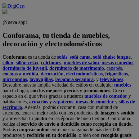
¡Nueva app!
Conforama, tu tienda de muebles,
decoración y electrodomésticos
Conforama
es tu tienda de
sofás
,
sofá cama
,
sofá chaise longue
,
sillón
,
sillón relax
,
colchones
,
muebles de salón
,
mesas comedor
,
dormitorio de juvenil
,
dormitorio de matrimonio
,
canapés
,
cocinas a medida
,
decoración
,
electrodomésticos
,
frigoríficos
,
microondas
,
lavavajillas
,
lavadora secadora
, y
televisiones
.
Descubre nuestra amplia variedad de estilos en cualquier
muebles
para tu hogar,
con los mejores precios y promociones
. Crea el
espacio en el que vives gracias a nuestros
muebles de comedor
y
habitaciones,
armarios
y
zapateros
,
mesas de comedor
y
sillas de
escritorio
. Además, podrás decorar tu casa con multitud de
artículos, tener el mejor ocio con los productos de
imagen y sonido
y aprovechar tu
jardín
en las épocas de buen tiempo. Conforama
realiza el
servicio de envío a domicilio como recogida en tienda.
Podrás
comprar online
entre nuestra gama de más de 7.000
productos y
recibirlo en tu domicilio
, o bien con
recogida gratis