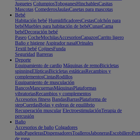
Juguetes
Columpios
Toboganes
Hinchables
Casitas
Mascotas
Comederos
Jaulas
Casetas para mascotas
Bebé
Habitación bebé
Humidificadores
Cestas
Colchón para
bebé
Muebles para habitación de bebé
Cunas
Cama
bebé
Decoración bebé
Paseo
Coche
Mochilas
Accesorios
Capazos
Carrito ligero
Baño e higiene
Aspirador nasal
Orinales
Textil bebé
Cojines
Funda
Seguridad
Barreras
Deporte
Equipamiento de cardio
Máquinas de remo
Bicicletas
spinning
Elípticas
Bicicletas estáticas
Recambios y
complementos
Cintas
Rodillos
Equipamiento de musculación
Bancos
Mancuernas
Máquinas
Plataformas
vibratorias
Recambios y complementos
Accesorios fitness
Bandas
Barras
Plataforma de
step
Cuerdas
Bolas y esferas de equilibrio
Recuperación muscular
Electroestimulación
Terapia de
percusión
Baño
Accesorios de baño
Colgadores
baño
Papeleras
Dispensadores
Toalleros
Jaboneras
Escobillero
Port
de ropa