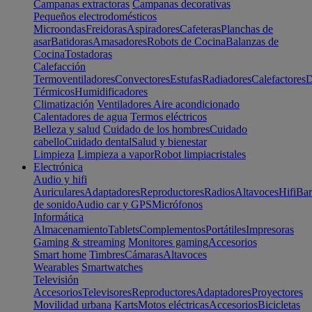
Campanas extractoras
Campanas decorativas
Pequeños electrodomésticos
Microondas
Freidoras
Aspiradores
Cafeteras
Planchas de
asar
Batidoras
Amasadores
Robots de Cocina
Balanzas de
Cocina
Tostadoras
Calefacción
Termoventiladores
Convectores
Estufas
Radiadores
Calefactores
D
Térmicos
Humidificadores
Climatización
Ventiladores
Aire acondicionado
Calentadores de agua
Termos eléctricos
Belleza y salud
Cuidado de los hombres
Cuidado
cabello
Cuidado dental
Salud y bienestar
Limpieza
Limpieza a vapor
Robot limpiacristales
Electrónica
Audio y hifi
Auriculares
Adaptadores
Reproductores
Radios
Altavoces
Hifi
Bar
de sonido
Audio car y GPS
Micrófonos
Informática
Almacenamiento
Tablets
Complementos
Portátiles
Impresoras
Gaming & streaming
Monitores gaming
Accesorios
Smart home
Timbres
Cámaras
Altavoces
Wearables
Smartwatches
Televisión
Accesorios
Televisores
Reproductores
Adaptadores
Proyectores
Movilidad urbana
Karts
Motos eléctricas
Accesorios
Bicicletas