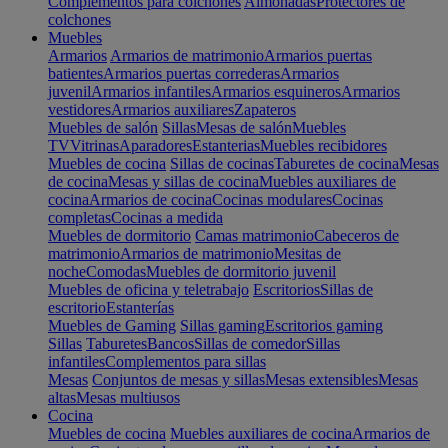
Complementos para colchones
Almohadas
Protectores de
colchones
Muebles
Armarios
Armarios de matrimonio
Armarios puertas
batientes
Armarios puertas correderas
Armarios
juvenil
Armarios infantiles
Armarios esquineros
Armarios
vestidores
Armarios auxiliares
Zapateros
Muebles de salón
Sillas
Mesas de salón
Muebles
TV
Vitrinas
Aparadores
Estanterias
Muebles recibidores
Muebles de cocina
Sillas de cocinas
Taburetes de cocina
Mesas
de cocina
Mesas y sillas de cocina
Muebles auxiliares de
cocina
Armarios de cocina
Cocinas modulares
Cocinas
completas
Cocinas a medida
Muebles de dormitorio
Camas matrimonio
Cabeceros de
matrimonio
Armarios de matrimonio
Mesitas de
noche
Comodas
Muebles de dormitorio juvenil
Muebles de oficina y teletrabajo
Escritorios
Sillas de
escritorio
Estanterías
Muebles de Gaming
Sillas gaming
Escritorios gaming
Sillas
Taburetes
Bancos
Sillas de comedor
Sillas
infantiles
Complementos para sillas
Mesas
Conjuntos de mesas y sillas
Mesas extensibles
Mesas
altas
Mesas multiusos
Cocina
Muebles de cocina
Muebles auxiliares de cocina
Armarios de