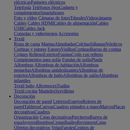
eléctricas
Patinetes eléctricos
Telefonía
Teléfonos fijos
Gadgets y
complementos
Smartphones
Foto y vídeo
Cámaras de fotos
Trípodes
Videocámaras
Cables
Cables HDMI
Cables de alimentación
Cables
USB
Cables Jack
Consolas y videojuegos
Accesorios
Textil
Ropa de cama
Mantas
Almohadas
Colchas
Sábanas
Nórdicos
Cortinas y estores
Estores
Visillos
Cortinas
Barras de cortina
Cojines
Relleno
Exterior
Fundas
Cojín con relleno
Complementos para sofás
Fundas de sofás
Plaids
Alfombras
Alfombras de habitación
Alfombras
pequeñas
Alfombras antideslizantes
Alfombras de
exterior
Alfombras de baño
Alfombras de salón
Alfombras
infantiles
Textil baño
Albornoces
Toallas
Textil cocina
Manteles
Servilletas
Decoración
Decoración de pared
Letreros
Espejos
Relojes de
pared
Tableros
Canvas
Cuadros pintados a mano
Marcos
Placas
decorativas
Cuadros
Organización
Cajas decorativas
Percheros
Burros de
ropa
Joyeros
Biombos
Cestas
Baúles
Revisteros
Cajas
Objetos decorativos
Velas
Faroles
Centros de