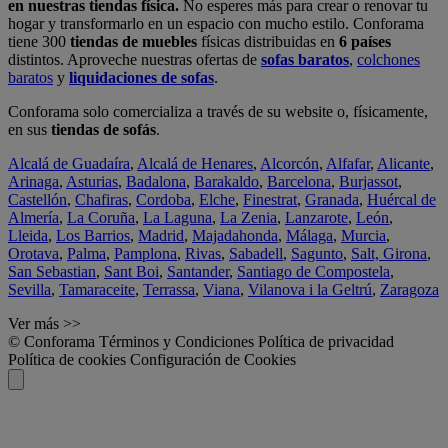
en nuestras tiendas física.
No esperes más para crear o renovar tu
hogar y transformarlo en un espacio con mucho estilo. Conforama
tiene 300
tiendas de muebles
físicas distribuidas en
6 países
distintos. Aproveche nuestras ofertas de
sofas baratos
,
colchones
baratos
y
liquidaciones de sofas
.
Conforama solo comercializa a través de su website o, físicamente,
en sus
tiendas de sofás
.
Alcalá de Guadaíra
,
Alcalá de Henares
,
Alcorcón
,
Alfafar
,
Alicante
,
Arinaga
,
Asturias
,
Badalona
,
Barakaldo
,
Barcelona
,
Burjassot
,
Castellón
,
Chafiras
,
Cordoba
,
Elche
,
Finestrat
,
Granada
,
Huércal de
Almería
,
La Coruña
,
La Laguna
,
La Zenia
,
Lanzarote
,
León
,
Lleida
,
Los Barrios
,
Madrid
,
Majadahonda
,
Málaga
,
Murcia
,
Orotava
,
Palma
,
Pamplona
,
Rivas
,
Sabadell
,
Sagunto
,
Salt, Girona
,
San Sebastian
,
Sant Boi
,
Santander
,
Santiago de Compostela
,
Sevilla
,
Tamaraceite
,
Terrassa
,
Viana
,
Vilanova i la Geltrú
,
Zaragoza
Ver más >>
© Conforama
Términos y Condiciones
Política de privacidad
Política de cookies
Configuración de Cookies