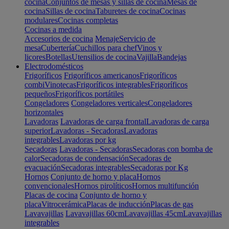
cocina
Conjuntos de mesas y sillas de cocina
Mesas de
cocina
Sillas de cocina
Taburetes de cocina
Cocinas
modulares
Cocinas completas
Cocinas a medida
Accesorios de cocina
Menaje
Servicio de
mesa
Cubertería
Cuchillos para chef
Vinos y
licores
Botellas
Utensilios de cocina
Vajilla
Bandejas
Electrodomésticos
Frigoríficos
Frigoríficos americanos
Frigoríficos
combi
Vinotecas
Frigoríficos integrables
Frigoríficos
pequeños
Frigoríficos portátiles
Congeladores
Congeladores verticales
Congeladores
horizontales
Lavadoras
Lavadoras de carga frontal
Lavadoras de carga
superior
Lavadoras - Secadoras
Lavadoras
integrables
Lavadoras por kg
Secadoras
Lavadoras - Secadoras
Secadoras con bomba de
calor
Secadoras de condensación
Secadoras de
evacuación
Secadoras integrables
Secadoras por Kg
Hornos
Conjunto de horno y placa
Hornos
convencionales
Hornos pirolíticos
Hornos multifunción
Placas de cocina
Conjunto de horno y
placa
Vitrocerámica
Placas de inducción
Placas de gas
Lavavajillas
Lavavajillas 60cm
Lavavajillas 45cm
Lavavajillas
integrables