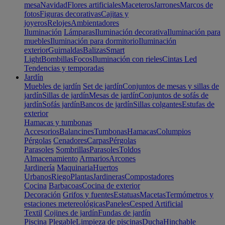
mesa
Navidad
Flores artificiales
Maceteros
Jarrones
Marcos de
fotos
Figuras decorativas
Cajitas y
joyeros
Relojes
Ambientadores
Iluminación
Lámparas
Iluminación decorativa
Iluminación para
muebles
Iluminación para dormitorio
Iluminación
exterior
Guirnaldas
Balizas
Smart
Light
Bombillas
Focos
Iluminación con rieles
Cintas Led
Tendencias y temporadas
Jardín
Muebles de jardín
Set de jardín
Conjuntos de mesas y sillas de
jardín
Sillas de jardín
Mesas de jardín
Conjuntos de sofás de
jardín
Sofás jardín
Bancos de jardín
Sillas colgantes
Estufas de
exterior
Hamacas y tumbonas
Accesorios
Balancines
Tumbonas
Hamacas
Columpios
Pérgolas
Cenadores
Carpas
Pérgolas
Parasoles
Sombrillas
Parasoles
Toldos
Almacenamiento
Armarios
Arcones
Jardinería
Maquinaria
Huertos
Urbanos
Riego
Plantas
Jardineras
Compostadores
Cocina
Barbacoas
Cocina de exterior
Decoración
Grifos y fuentes
Estatuas
Macetas
Termómetros y
estaciones metereológicas
Paneles
Cesped Artificial
Textil
Cojines de jardín
Fundas de jardín
Piscina
Plegable
Limpieza de piscinas
Ducha
Hinchable