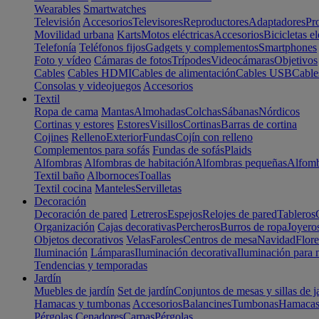
Wearables
Smartwatches
Televisión
Accesorios
Televisores
Reproductores
Adaptadores
Pr
Movilidad urbana
Karts
Motos eléctricas
Accesorios
Bicicletas el
Telefonía
Teléfonos fijos
Gadgets y complementos
Smartphones
Foto y vídeo
Cámaras de fotos
Trípodes
Videocámaras
Objetivos
Cables
Cables HDMI
Cables de alimentación
Cables USB
Cable
Consolas y videojuegos
Accesorios
Textil
Ropa de cama
Mantas
Almohadas
Colchas
Sábanas
Nórdicos
Cortinas y estores
Estores
Visillos
Cortinas
Barras de cortina
Cojines
Relleno
Exterior
Fundas
Cojín con relleno
Complementos para sofás
Fundas de sofás
Plaids
Alfombras
Alfombras de habitación
Alfombras pequeñas
Alfomb
Textil baño
Albornoces
Toallas
Textil cocina
Manteles
Servilletas
Decoración
Decoración de pared
Letreros
Espejos
Relojes de pared
Tableros
Organización
Cajas decorativas
Percheros
Burros de ropa
Joyero
Objetos decorativos
Velas
Faroles
Centros de mesa
Navidad
Flore
Iluminación
Lámparas
Iluminación decorativa
Iluminación para 
Tendencias y temporadas
Jardín
Muebles de jardín
Set de jardín
Conjuntos de mesas y sillas de j
Hamacas y tumbonas
Accesorios
Balancines
Tumbonas
Hamaca
Pérgolas
Cenadores
Carpas
Pérgolas