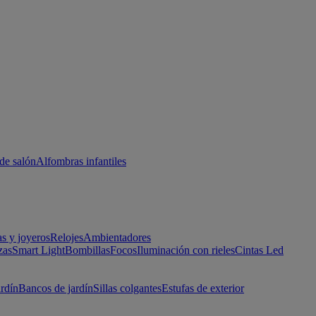
de salón
Alfombras infantiles
as y joyeros
Relojes
Ambientadores
zas
Smart Light
Bombillas
Focos
Iluminación con rieles
Cintas Led
ardín
Bancos de jardín
Sillas colgantes
Estufas de exterior