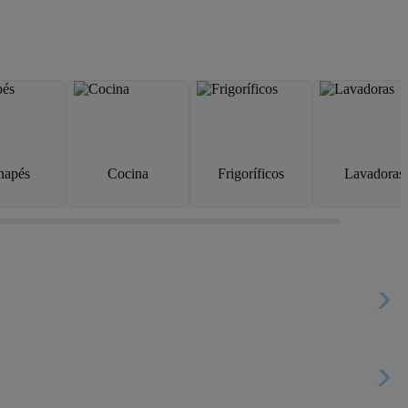
napés
Cocina
Frigoríficos
Lavadoras