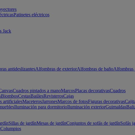
oyectores
éctricas
Patinetes eléctricos
s Jack
ras antideslizantes
Alfombras de exterior
Alfombras de baño
Alfombras 
Canvas
Cuadros pintados a mano
Marcos
Placas decorativas
Cuadros
s
Biombos
Cestas
Baúles
Revisteros
Cajas
s artificiales
Maceteros
Jarrones
Marcos de fotos
Figuras decorativas
Cajit
muebles
Iluminación para dormitorio
Iluminación exterior
Guirnaldas
Bali
ardín
Sillas de jardín
Mesas de jardín
Conjuntos de sofás de jardín
Sofás j
s
Columpios