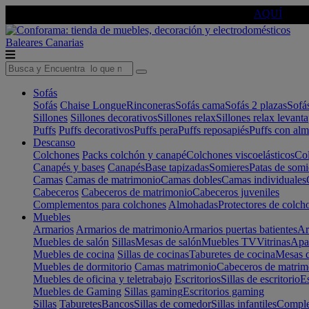
🔵Cambia tu electro con
-10% EXTRA
de descuento ☑️
AQUÍ
Baleares
Canarias
Sofás
Sofás
Chaise Longue
Rinconeras
Sofás cama
Sofás 2 plazas
Sofá
Sillones
Sillones decorativos
Sillones relax
Sillones relax levant
Puffs
Puffs decorativos
Puffs pera
Puffs reposapiés
Puffs con al
Descanso
Colchones
Packs colchón y canapé
Colchones viscoelásticos
Col
Canapés y bases
Canapés
Base tapizadas
Somieres
Patas de somi
Camas
Camas de matrimonio
Camas dobles
Camas individuales
Cabeceros
Cabeceros de matrimonio
Cabeceros juveniles
Complementos para colchones
Almohadas
Protectores de colch
Muebles
Armarios
Armarios de matrimonio
Armarios puertas batientes
Ar
Muebles de salón
Sillas
Mesas de salón
Muebles TV
Vitrinas
Apa
Muebles de cocina
Sillas de cocinas
Taburetes de cocina
Mesas d
Muebles de dormitorio
Camas matrimonio
Cabeceros de matrim
Muebles de oficina y teletrabajo
Escritorios
Sillas de escritorio
Es
Muebles de Gaming
Sillas gaming
Escritorios gaming
Sillas
Taburetes
Bancos
Sillas de comedor
Sillas infantiles
Complem