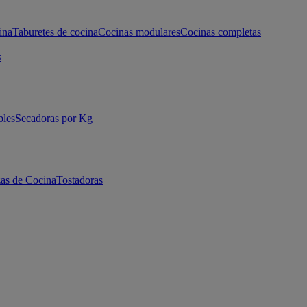
ina
Taburetes de cocina
Cocinas modulares
Cocinas completas
s
bles
Secadoras por Kg
as de Cocina
Tostadoras