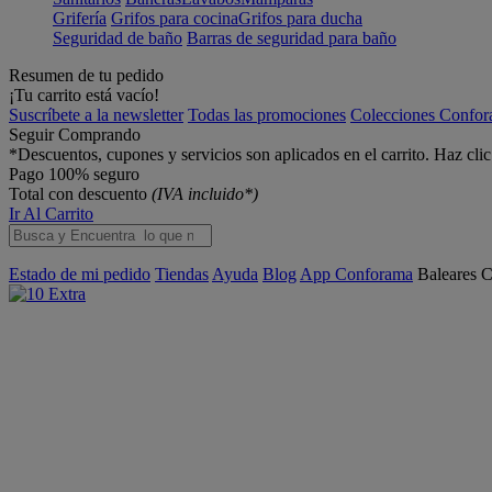
Grifería
Grifos para cocina
Grifos para ducha
Seguridad de baño
Barras de seguridad para baño
Resumen de tu pedido
¡Tu carrito está vacío!
Suscríbete a la newsletter
Todas las promociones
Colecciones Confo
Seguir Comprando
*Descuentos, cupones y servicios son aplicados en el carrito. Haz cli
Pago 100% seguro
Total con descuento
(IVA incluido*)
Ir Al Carrito
Estado de mi pedido
Tiendas
Ayuda
Blog
App Conforama
Baleares
C