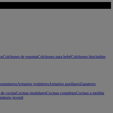
os
Colchones de espuma
Colchones para bebé
Colchones hinchables
esquineros
Armarios vestidores
Armarios auxiliares
Zapateros
 de cocina
Cocinas modulares
Cocinas completas
Cocinas a medida
mitorio juvenil