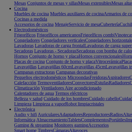
Mesas
Conjuntos de mesas y sillas
Mesas extensibles
Mesas alta
Cocina
Muebles de cocina
Muebles auxiliares de cocina
Armarios de co
Cocinas a medida
Accesorios de cocina
Menaje
Servicio de mesa
Cubertería
Cuchil
Electrodomésticos
Frigoríficos
Frigoríficos americanos
Frigoríficos combi
Vinoteca
Congeladores
Congeladores verticales
Congeladores horizontal
Lavadoras
Lavadoras de carga frontal
Lavadoras de carga super
Secadoras
Lavadoras - Secadoras
Secadoras con bomba de calo
Hornos
Conjunto de horno y placa
Hornos convencionales
Horno
Placas de cocina
Conjunto de horno y placa
Vitrocerámica
Placa
Lavavajillas
Lavavajillas 60cm
Lavavajillas 45cm
Lavavajillas i
Campanas extractoras
Campanas decorativas
Pequeños electrodomésticos
Microondas
Freidoras
Aspiradores
C
Calefacción
Termoventiladores
Convectores
Estufas
Radiadores
C
Climatización
Ventiladores
Aire acondicionado
Calentadores de agua
Termos eléctricos
Belleza y salud
Cuidado de los hombres
Cuidado cabello
Cuidad
Limpieza
Limpieza a vapor
Robot limpiacristales
Electrónica
Audio y hifi
Auriculares
Adaptadores
Reproductores
Radios
Alta
Informática
Almacenamiento
Tablets
Complementos
Portátiles
Im
Gaming & streaming
Monitores gaming
Accesorios
Smart home
Timbres
Cámaras
Altavoces