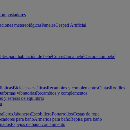
ompostadores
aciones metereológicas
Paneles
Cesped Artificial
les para habitación de bebé
Cunas
Cama bebé
Decoración bebé
lípticas
Bicicletas estáticas
Recambios y complementos
Cintas
Rodillos
taformas vibratorias
Recambios y complementos
s y esferas de equilibrio
ón
alleros
Jaboneras
Escobillero
Portarrollos
Cestas de ropa
cadores para baño
Armarios para baño
Repisa para baño
inados
Espejos de baño con aumento