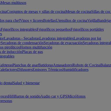
s
Mesas multiusos
cina
Conjuntos de mesas y sillas de cocina
Mesas de cocina
Sillas de coc
los para chef
Vinos y licores
Botellas
Utensilios de cocina
Vajilla
Bandeja
s
Frigoríficos integrables
Frigoríficos pequeños
Frigoríficos portátiles
es
ior
Lavadoras - Secadoras
Lavadoras integrables
Lavadoras por kg
r
Secadoras de condensación
Secadoras de evacuación
Secadoras integra
s pirolíticos
Hornos multifunción
s de inducción
Placas de gas
ntegrables
afeteras
Planchas de asar
Batidoras
Amasadores
Robots de Cocina
Balanz
alefactores
Difusores
Emisores Térmicos
Humidificadores
o dental
Salud y bienestar
voces
Hifi
Barras de sonido
Audio car y GPS
Micrófonos
presoras