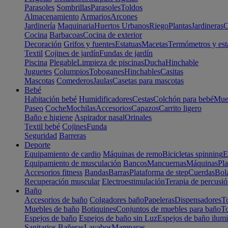
Parasoles
Sombrillas
Parasoles
Toldos
Almacenamiento
Armarios
Arcones
Jardinería
Maquinaria
Huertos Urbanos
Riego
Plantas
Jardineras
C
Cocina
Barbacoas
Cocina de exterior
Decoración
Grifos y fuentes
Estatuas
Macetas
Termómetros y est
Textil
Cojines de jardín
Fundas de jardín
Piscina
Plegable
Limpieza de piscinas
Ducha
Hinchable
Juguetes
Columpios
Toboganes
Hinchables
Casitas
Mascotas
Comederos
Jaulas
Casetas para mascotas
Bebé
Habitación bebé
Humidificadores
Cestas
Colchón para bebé
Mueb
Paseo
Coche
Mochilas
Accesorios
Capazos
Carrito ligero
Baño e higiene
Aspirador nasal
Orinales
Textil bebé
Cojines
Funda
Seguridad
Barreras
Deporte
Equipamiento de cardio
Máquinas de remo
Bicicletas spinning
E
Equipamiento de musculación
Bancos
Mancuernas
Máquinas
Pla
Accesorios fitness
Bandas
Barras
Plataforma de step
Cuerdas
Bola
Recuperación muscular
Electroestimulación
Terapia de percusi
Baño
Accesorios de baño
Colgadores baño
Papeleras
Dispensadores
To
Muebles de baño
Botiquines
Conjuntos de muebles para baño
To
Espejos de baño
Espejos de baño sin Luz
Espejos de baño ilum
Sanitarios
Bañeras
Lavabos
Mamparas