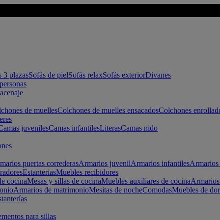
s 3 plazas
Sofás de piel
Sofás relax
Sofás exterior
Divanes
apersonas
macenaje
chones de muelles
Colchones de muelles ensacados
Colchones enrollad
eres
Camas juveniles
Camas infantiles
Literas
Camas nido
ones
marios puertas correderas
Armarios juvenil
Armarios infantiles
Armarios 
radores
Estanterias
Muebles recibidores
e cocina
Mesas y sillas de cocina
Muebles auxiliares de cocina
Armarios
onio
Armarios de matrimonio
Mesitas de noche
Comodas
Muebles de dor
tanterías
entos para sillas