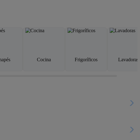
napés
Cocina
Frigoríficos
Lavadoras