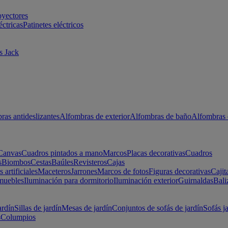
oyectores
éctricas
Patinetes eléctricos
s Jack
ras antideslizantes
Alfombras de exterior
Alfombras de baño
Alfombras 
Canvas
Cuadros pintados a mano
Marcos
Placas decorativas
Cuadros
s
Biombos
Cestas
Baúles
Revisteros
Cajas
s artificiales
Maceteros
Jarrones
Marcos de fotos
Figuras decorativas
Cajit
muebles
Iluminación para dormitorio
Iluminación exterior
Guirnaldas
Bali
ardín
Sillas de jardín
Mesas de jardín
Conjuntos de sofás de jardín
Sofás j
s
Columpios