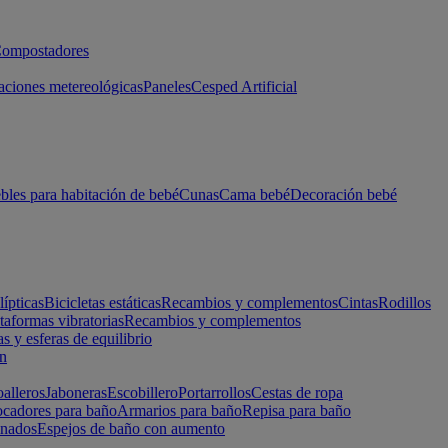
ompostadores
aciones metereológicas
Paneles
Cesped Artificial
les para habitación de bebé
Cunas
Cama bebé
Decoración bebé
lípticas
Bicicletas estáticas
Recambios y complementos
Cintas
Rodillos
taformas vibratorias
Recambios y complementos
s y esferas de equilibrio
ón
alleros
Jaboneras
Escobillero
Portarrollos
Cestas de ropa
cadores para baño
Armarios para baño
Repisa para baño
inados
Espejos de baño con aumento