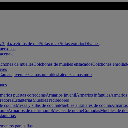
s 3 plazas
Sofás de piel
Sofás relax
Sofás exterior
Divanes
apersonas
macenaje
chones de muelles
Colchones de muelles ensacados
Colchones enrollad
eres
Camas juveniles
Camas infantiles
Literas
Camas nido
ones
marios puertas correderas
Armarios juvenil
Armarios infantiles
Armarios 
radores
Estanterias
Muebles recibidores
e cocina
Mesas y sillas de cocina
Muebles auxiliares de cocina
Armarios
onio
Armarios de matrimonio
Mesitas de noche
Comodas
Muebles de dor
tanterías
entos para sillas