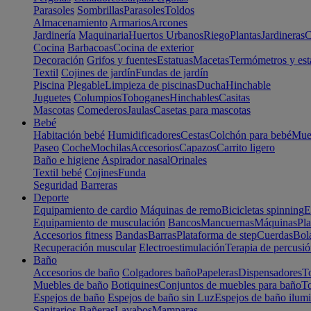
Parasoles
Sombrillas
Parasoles
Toldos
Almacenamiento
Armarios
Arcones
Jardinería
Maquinaria
Huertos Urbanos
Riego
Plantas
Jardineras
C
Cocina
Barbacoas
Cocina de exterior
Decoración
Grifos y fuentes
Estatuas
Macetas
Termómetros y est
Textil
Cojines de jardín
Fundas de jardín
Piscina
Plegable
Limpieza de piscinas
Ducha
Hinchable
Juguetes
Columpios
Toboganes
Hinchables
Casitas
Mascotas
Comederos
Jaulas
Casetas para mascotas
Bebé
Habitación bebé
Humidificadores
Cestas
Colchón para bebé
Mueb
Paseo
Coche
Mochilas
Accesorios
Capazos
Carrito ligero
Baño e higiene
Aspirador nasal
Orinales
Textil bebé
Cojines
Funda
Seguridad
Barreras
Deporte
Equipamiento de cardio
Máquinas de remo
Bicicletas spinning
E
Equipamiento de musculación
Bancos
Mancuernas
Máquinas
Pla
Accesorios fitness
Bandas
Barras
Plataforma de step
Cuerdas
Bola
Recuperación muscular
Electroestimulación
Terapia de percusi
Baño
Accesorios de baño
Colgadores baño
Papeleras
Dispensadores
To
Muebles de baño
Botiquines
Conjuntos de muebles para baño
To
Espejos de baño
Espejos de baño sin Luz
Espejos de baño ilum
Sanitarios
Bañeras
Lavabos
Mamparas