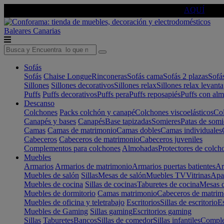
🔵Cambia tu electro con
-10% EXTRA
de descuento ☑️
AQUÍ
Baleares
Canarias
Sofás
Sofás
Chaise Longue
Rinconeras
Sofás cama
Sofás 2 plazas
Sofá
Sillones
Sillones decorativos
Sillones relax
Sillones relax levant
Puffs
Puffs decorativos
Puffs pera
Puffs reposapiés
Puffs con al
Descanso
Colchones
Packs colchón y canapé
Colchones viscoelásticos
Col
Canapés y bases
Canapés
Base tapizadas
Somieres
Patas de somi
Camas
Camas de matrimonio
Camas dobles
Camas individuales
Cabeceros
Cabeceros de matrimonio
Cabeceros juveniles
Complementos para colchones
Almohadas
Protectores de colch
Muebles
Armarios
Armarios de matrimonio
Armarios puertas batientes
Ar
Muebles de salón
Sillas
Mesas de salón
Muebles TV
Vitrinas
Apa
Muebles de cocina
Sillas de cocinas
Taburetes de cocina
Mesas d
Muebles de dormitorio
Camas matrimonio
Cabeceros de matrim
Muebles de oficina y teletrabajo
Escritorios
Sillas de escritorio
Es
Muebles de Gaming
Sillas gaming
Escritorios gaming
Sillas
Taburetes
Bancos
Sillas de comedor
Sillas infantiles
Complem