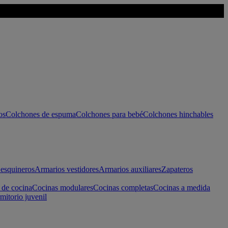
os
Colchones de espuma
Colchones para bebé
Colchones hinchables
esquineros
Armarios vestidores
Armarios auxiliares
Zapateros
 de cocina
Cocinas modulares
Cocinas completas
Cocinas a medida
mitorio juvenil