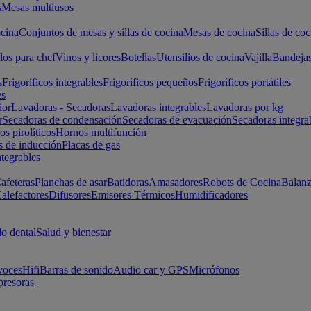
s
Mesas multiusos
cina
Conjuntos de mesas y sillas de cocina
Mesas de cocina
Sillas de coc
los para chef
Vinos y licores
Botellas
Utensilios de cocina
Vajilla
Bandeja
s
Frigoríficos integrables
Frigoríficos pequeños
Frigoríficos portátiles
es
ior
Lavadoras - Secadoras
Lavadoras integrables
Lavadoras por kg
r
Secadoras de condensación
Secadoras de evacuación
Secadoras integra
s pirolíticos
Hornos multifunción
s de inducción
Placas de gas
ntegrables
afeteras
Planchas de asar
Batidoras
Amasadores
Robots de Cocina
Balanz
alefactores
Difusores
Emisores Térmicos
Humidificadores
o dental
Salud y bienestar
voces
Hifi
Barras de sonido
Audio car y GPS
Micrófonos
presoras