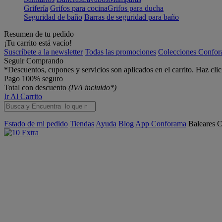
Grifería
Grifos para cocina
Grifos para ducha
Seguridad de baño
Barras de seguridad para baño
Resumen de tu pedido
¡Tu carrito está vacío!
Suscríbete a la newsletter
Todas las promociones
Colecciones Confo
Seguir Comprando
*Descuentos, cupones y servicios son aplicados en el carrito. Haz cli
Pago 100% seguro
Total con descuento
(IVA incluido*)
Ir Al Carrito
Estado de mi pedido
Tiendas
Ayuda
Blog
App Conforama
Baleares
C