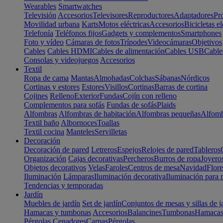
Wearables
Smartwatches
Televisión
Accesorios
Televisores
Reproductores
Adaptadores
Pr
Movilidad urbana
Karts
Motos eléctricas
Accesorios
Bicicletas el
Telefonía
Teléfonos fijos
Gadgets y complementos
Smartphones
Foto y vídeo
Cámaras de fotos
Trípodes
Videocámaras
Objetivos
Cables
Cables HDMI
Cables de alimentación
Cables USB
Cable
Consolas y videojuegos
Accesorios
Textil
Ropa de cama
Mantas
Almohadas
Colchas
Sábanas
Nórdicos
Cortinas y estores
Estores
Visillos
Cortinas
Barras de cortina
Cojines
Relleno
Exterior
Fundas
Cojín con relleno
Complementos para sofás
Fundas de sofás
Plaids
Alfombras
Alfombras de habitación
Alfombras pequeñas
Alfomb
Textil baño
Albornoces
Toallas
Textil cocina
Manteles
Servilletas
Decoración
Decoración de pared
Letreros
Espejos
Relojes de pared
Tableros
Organización
Cajas decorativas
Percheros
Burros de ropa
Joyero
Objetos decorativos
Velas
Faroles
Centros de mesa
Navidad
Flore
Iluminación
Lámparas
Iluminación decorativa
Iluminación para 
Tendencias y temporadas
Jardín
Muebles de jardín
Set de jardín
Conjuntos de mesas y sillas de j
Hamacas y tumbonas
Accesorios
Balancines
Tumbonas
Hamaca
Pérgolas
Cenadores
Carpas
Pérgolas