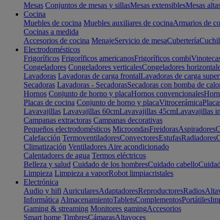
Mesas
Conjuntos de mesas y sillas
Mesas extensibles
Mesas alta
Cocina
Muebles de cocina
Muebles auxiliares de cocina
Armarios de co
Cocinas a medida
Accesorios de cocina
Menaje
Servicio de mesa
Cubertería
Cuchil
Electrodomésticos
Frigoríficos
Frigoríficos americanos
Frigoríficos combi
Vinoteca
Congeladores
Congeladores verticales
Congeladores horizontal
Lavadoras
Lavadoras de carga frontal
Lavadoras de carga super
Secadoras
Lavadoras - Secadoras
Secadoras con bomba de calo
Hornos
Conjunto de horno y placa
Hornos convencionales
Horno
Placas de cocina
Conjunto de horno y placa
Vitrocerámica
Placa
Lavavajillas
Lavavajillas 60cm
Lavavajillas 45cm
Lavavajillas i
Campanas extractoras
Campanas decorativas
Pequeños electrodomésticos
Microondas
Freidoras
Aspiradores
C
Calefacción
Termoventiladores
Convectores
Estufas
Radiadores
C
Climatización
Ventiladores
Aire acondicionado
Calentadores de agua
Termos eléctricos
Belleza y salud
Cuidado de los hombres
Cuidado cabello
Cuidad
Limpieza
Limpieza a vapor
Robot limpiacristales
Electrónica
Audio y hifi
Auriculares
Adaptadores
Reproductores
Radios
Alta
Informática
Almacenamiento
Tablets
Complementos
Portátiles
Im
Gaming & streaming
Monitores gaming
Accesorios
Smart home
Timbres
Cámaras
Altavoces