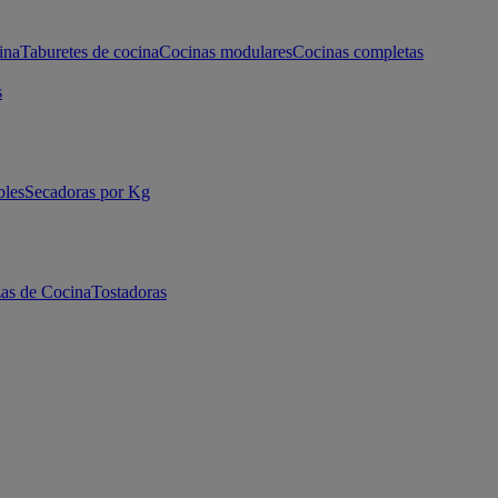
ina
Taburetes de cocina
Cocinas modulares
Cocinas completas
s
bles
Secadoras por Kg
as de Cocina
Tostadoras