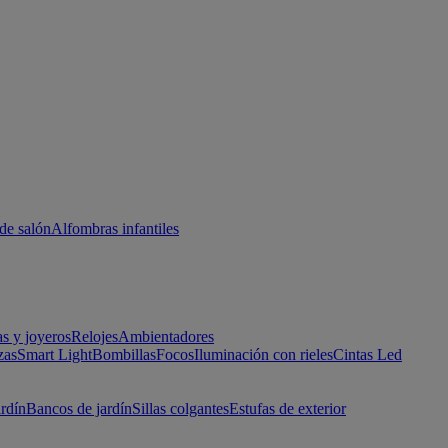
de salón
Alfombras infantiles
as y joyeros
Relojes
Ambientadores
zas
Smart Light
Bombillas
Focos
Iluminación con rieles
Cintas Led
ardín
Bancos de jardín
Sillas colgantes
Estufas de exterior