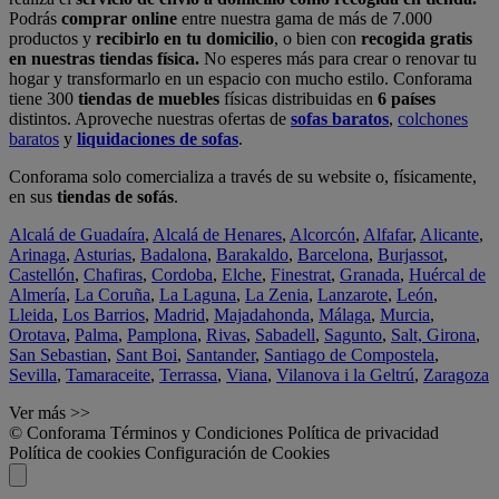
Podrás
comprar online
entre nuestra gama de más de 7.000
productos y
recibirlo en tu domicilio
, o bien con
recogida gratis
en nuestras tiendas física.
No esperes más para crear o renovar tu
hogar y transformarlo en un espacio con mucho estilo. Conforama
tiene 300
tiendas de muebles
físicas distribuidas en
6 países
distintos. Aproveche nuestras ofertas de
sofas baratos
,
colchones
baratos
y
liquidaciones de sofas
.
Conforama solo comercializa a través de su website o, físicamente,
en sus
tiendas de sofás
.
Alcalá de Guadaíra
,
Alcalá de Henares
,
Alcorcón
,
Alfafar
,
Alicante
,
Arinaga
,
Asturias
,
Badalona
,
Barakaldo
,
Barcelona
,
Burjassot
,
Castellón
,
Chafiras
,
Cordoba
,
Elche
,
Finestrat
,
Granada
,
Huércal de
Almería
,
La Coruña
,
La Laguna
,
La Zenia
,
Lanzarote
,
León
,
Lleida
,
Los Barrios
,
Madrid
,
Majadahonda
,
Málaga
,
Murcia
,
Orotava
,
Palma
,
Pamplona
,
Rivas
,
Sabadell
,
Sagunto
,
Salt, Girona
,
San Sebastian
,
Sant Boi
,
Santander
,
Santiago de Compostela
,
Sevilla
,
Tamaraceite
,
Terrassa
,
Viana
,
Vilanova i la Geltrú
,
Zaragoza
Ver más >>
© Conforama
Términos y Condiciones
Política de privacidad
Política de cookies
Configuración de Cookies