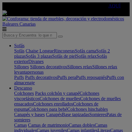
🔵Cambia tu electro con
-10% EXTRA
de descuento ☑️
AQUÍ
Baleares
Canarias
Sofás
Sofás
Chaise Longue
Rinconeras
Sofás cama
Sofás 2
plazas
Sofás 3 plazas
Sofás de piel
Sofás relax
Sofás
exterior
Divanes
Sillones
Sillones decorativos
Sillones relax
Sillones relax
levantapersonas
Puffs
Puffs decorativos
Puffs pera
Puffs reposapiés
Puffs con
almacenaje
Descanso
Colchones
Packs colchón y canapé
Colchones
viscoelásticos
Colchones de muelles
Colchones de muelles
ensacados
Colchones enrollados
Colchones de
espuma
Colchones para bebé
Colchones hinchables
Canapés y bases
Canapés
Base tapizadas
Somieres
Patas de
somieres
Camas
Camas de matrimonio
Camas dobles
Camas
individuales
Camas juveniles
Camas infantiles
Literas
Camas