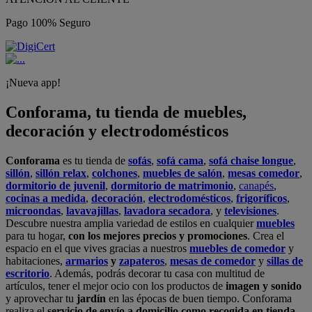
Pago 100% Seguro
¡Nueva app!
Conforama, tu tienda de muebles,
decoración y electrodomésticos
Conforama
es tu tienda de
sofás
,
sofá cama
,
sofá chaise longue
,
sillón
,
sillón relax
,
colchones
,
muebles de salón
,
mesas comedor
,
dormitorio de juvenil
,
dormitorio de matrimonio
,
canapés
,
cocinas a medida
,
decoración
,
electrodomésticos
,
frigoríficos
,
microondas
,
lavavajillas
,
lavadora secadora
, y
televisiones
.
Descubre nuestra amplia variedad de estilos en cualquier
muebles
para tu hogar,
con los mejores precios y promociones
. Crea el
espacio en el que vives gracias a nuestros
muebles de comedor
y
habitaciones,
armarios
y
zapateros
,
mesas de comedor
y
sillas de
escritorio
. Además, podrás decorar tu casa con multitud de
artículos, tener el mejor ocio con los productos de
imagen y sonido
y aprovechar tu
jardín
en las épocas de buen tiempo. Conforama
realiza el
servicio de envío a domicilio como recogida en tienda.