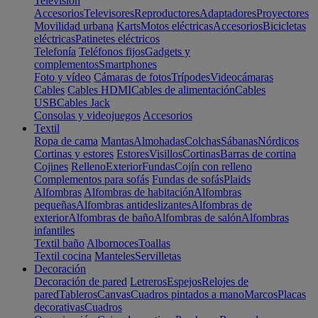
Televisión
Accesorios
Televisores
Reproductores
Adaptadores
Proyectores
Movilidad urbana
Karts
Motos eléctricas
Accesorios
Bicicletas
eléctricas
Patinetes eléctricos
Telefonía
Teléfonos fijos
Gadgets y
complementos
Smartphones
Foto y vídeo
Cámaras de fotos
Trípodes
Videocámaras
Cables
Cables HDMI
Cables de alimentación
Cables
USB
Cables Jack
Consolas y videojuegos
Accesorios
Textil
Ropa de cama
Mantas
Almohadas
Colchas
Sábanas
Nórdicos
Cortinas y estores
Estores
Visillos
Cortinas
Barras de cortina
Cojines
Relleno
Exterior
Fundas
Cojín con relleno
Complementos para sofás
Fundas de sofás
Plaids
Alfombras
Alfombras de habitación
Alfombras
pequeñas
Alfombras antideslizantes
Alfombras de
exterior
Alfombras de baño
Alfombras de salón
Alfombras
infantiles
Textil baño
Albornoces
Toallas
Textil cocina
Manteles
Servilletas
Decoración
Decoración de pared
Letreros
Espejos
Relojes de
pared
Tableros
Canvas
Cuadros pintados a mano
Marcos
Placas
decorativas
Cuadros