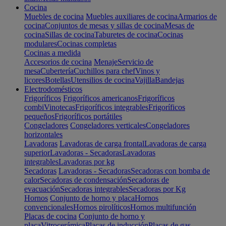
Cocina
Muebles de cocina
Muebles auxiliares de cocina
Armarios de
cocina
Conjuntos de mesas y sillas de cocina
Mesas de
cocina
Sillas de cocina
Taburetes de cocina
Cocinas
modulares
Cocinas completas
Cocinas a medida
Accesorios de cocina
Menaje
Servicio de
mesa
Cubertería
Cuchillos para chef
Vinos y
licores
Botellas
Utensilios de cocina
Vajilla
Bandejas
Electrodomésticos
Frigoríficos
Frigoríficos americanos
Frigoríficos
combi
Vinotecas
Frigoríficos integrables
Frigoríficos
pequeños
Frigoríficos portátiles
Congeladores
Congeladores verticales
Congeladores
horizontales
Lavadoras
Lavadoras de carga frontal
Lavadoras de carga
superior
Lavadoras - Secadoras
Lavadoras
integrables
Lavadoras por kg
Secadoras
Lavadoras - Secadoras
Secadoras con bomba de
calor
Secadoras de condensación
Secadoras de
evacuación
Secadoras integrables
Secadoras por Kg
Hornos
Conjunto de horno y placa
Hornos
convencionales
Hornos pirolíticos
Hornos multifunción
Placas de cocina
Conjunto de horno y
placa
Vitrocerámica
Placas de inducción
Placas de gas