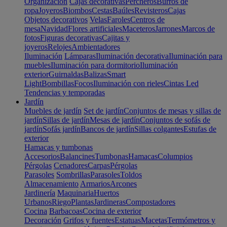
Organización
Cajas decorativas
Percheros
Burros de
ropa
Joyeros
Biombos
Cestas
Baúles
Revisteros
Cajas
Objetos decorativos
Velas
Faroles
Centros de
mesa
Navidad
Flores artificiales
Maceteros
Jarrones
Marcos de
fotos
Figuras decorativas
Cajitas y
joyeros
Relojes
Ambientadores
Iluminación
Lámparas
Iluminación decorativa
Iluminación para
muebles
Iluminación para dormitorio
Iluminación
exterior
Guirnaldas
Balizas
Smart
Light
Bombillas
Focos
Iluminación con rieles
Cintas Led
Tendencias y temporadas
Jardín
Muebles de jardín
Set de jardín
Conjuntos de mesas y sillas de
jardín
Sillas de jardín
Mesas de jardín
Conjuntos de sofás de
jardín
Sofás jardín
Bancos de jardín
Sillas colgantes
Estufas de
exterior
Hamacas y tumbonas
Accesorios
Balancines
Tumbonas
Hamacas
Columpios
Pérgolas
Cenadores
Carpas
Pérgolas
Parasoles
Sombrillas
Parasoles
Toldos
Almacenamiento
Armarios
Arcones
Jardinería
Maquinaria
Huertos
Urbanos
Riego
Plantas
Jardineras
Compostadores
Cocina
Barbacoas
Cocina de exterior
Decoración
Grifos y fuentes
Estatuas
Macetas
Termómetros y