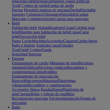
estaciones metereológicas
Paneles
Cesped Artificial
Textil
Cojines de jardín
Fundas de jardín
Piscina
Plegable
Limpieza de piscinas
Ducha
Hinchable
Juguetes
Columpios
Toboganes
Hinchables
Casitas
Mascotas
Comederos
Jaulas
Casetas para mascotas
Bebé
Habitación bebé
Humidificadores
Cestas
Colchón para
bebé
Muebles para habitación de bebé
Cunas
Cama
bebé
Decoración bebé
Paseo
Coche
Mochilas
Accesorios
Capazos
Carrito ligero
Baño e higiene
Aspirador nasal
Orinales
Textil bebé
Cojines
Funda
Seguridad
Barreras
Deporte
Equipamiento de cardio
Máquinas de remo
Bicicletas
spinning
Elípticas
Bicicletas estáticas
Recambios y
complementos
Cintas
Rodillos
Equipamiento de musculación
Bancos
Mancuernas
Máquinas
Plataformas
vibratorias
Recambios y complementos
Accesorios fitness
Bandas
Barras
Plataforma de
step
Cuerdas
Bolas y esferas de equilibrio
Recuperación muscular
Electroestimulación
Terapia de
percusión
Baño