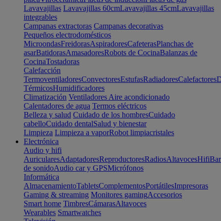
Lavavajillas
Lavavajillas 60cm
Lavavajillas 45cm
Lavavajillas
integrables
Campanas extractoras
Campanas decorativas
Pequeños electrodomésticos
Microondas
Freidoras
Aspiradores
Cafeteras
Planchas de
asar
Batidoras
Amasadores
Robots de Cocina
Balanzas de
Cocina
Tostadoras
Calefacción
Termoventiladores
Convectores
Estufas
Radiadores
Calefactores
D
Térmicos
Humidificadores
Climatización
Ventiladores
Aire acondicionado
Calentadores de agua
Termos eléctricos
Belleza y salud
Cuidado de los hombres
Cuidado
cabello
Cuidado dental
Salud y bienestar
Limpieza
Limpieza a vapor
Robot limpiacristales
Electrónica
Audio y hifi
Auriculares
Adaptadores
Reproductores
Radios
Altavoces
Hifi
Bar
de sonido
Audio car y GPS
Micrófonos
Informática
Almacenamiento
Tablets
Complementos
Portátiles
Impresoras
Gaming & streaming
Monitores gaming
Accesorios
Smart home
Timbres
Cámaras
Altavoces
Wearables
Smartwatches