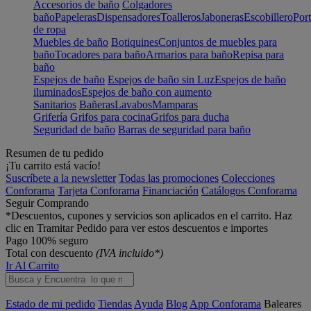
Accesorios de baño
Colgadores
baño
Papeleras
Dispensadores
Toalleros
Jaboneras
Escobillero
Port
de ropa
Muebles de baño
Botiquines
Conjuntos de muebles para
baño
Tocadores para baño
Armarios para baño
Repisa para
baño
Espejos de baño
Espejos de baño sin Luz
Espejos de baño
iluminados
Espejos de baño con aumento
Sanitarios
Bañeras
Lavabos
Mamparas
Grifería
Grifos para cocina
Grifos para ducha
Seguridad de baño
Barras de seguridad para baño
Resumen de tu pedido
¡Tu carrito está vacío!
Suscríbete a la newsletter
Todas las promociones
Colecciones
Conforama
Tarjeta Conforama
Financiación
Catálogos Conforama
Seguir Comprando
*Descuentos, cupones y servicios son aplicados en el carrito. Haz
clic en Tramitar Pedido para ver estos descuentos e importes
Pago 100% seguro
Total con descuento
(IVA incluido*)
Ir Al Carrito
Estado de mi pedido
Tiendas
Ayuda
Blog
App Conforama
Baleares