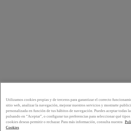
Utilizamos cookies propias y de terceros para garantizar el correcto funcionami
sitio web, analizar la navegación, mejorar nuestros servicios y mostrarte public
personalizada en función de tus hábitos de navegación. Puedes aceptar todas la
pulsando en “Aceptar”, o configurar tus preferencias para seleccionar qué tipos
cookies deseas permitir o rechazar. Para más información, consulta nuestra
Pol
Cookies