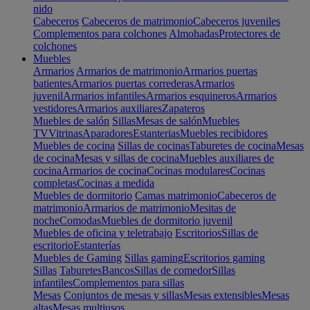
nido
Cabeceros
Cabeceros de matrimonio
Cabeceros juveniles
Complementos para colchones
Almohadas
Protectores de
colchones
Muebles
Armarios
Armarios de matrimonio
Armarios puertas
batientes
Armarios puertas correderas
Armarios
juvenil
Armarios infantiles
Armarios esquineros
Armarios
vestidores
Armarios auxiliares
Zapateros
Muebles de salón
Sillas
Mesas de salón
Muebles
TV
Vitrinas
Aparadores
Estanterias
Muebles recibidores
Muebles de cocina
Sillas de cocinas
Taburetes de cocina
Mesas
de cocina
Mesas y sillas de cocina
Muebles auxiliares de
cocina
Armarios de cocina
Cocinas modulares
Cocinas
completas
Cocinas a medida
Muebles de dormitorio
Camas matrimonio
Cabeceros de
matrimonio
Armarios de matrimonio
Mesitas de
noche
Comodas
Muebles de dormitorio juvenil
Muebles de oficina y teletrabajo
Escritorios
Sillas de
escritorio
Estanterías
Muebles de Gaming
Sillas gaming
Escritorios gaming
Sillas
Taburetes
Bancos
Sillas de comedor
Sillas
infantiles
Complementos para sillas
Mesas
Conjuntos de mesas y sillas
Mesas extensibles
Mesas
altas
Mesas multiusos