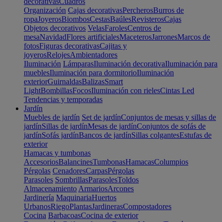
decorativas
Cuadros
Organización
Cajas decorativas
Percheros
Burros de
ropa
Joyeros
Biombos
Cestas
Baúles
Revisteros
Cajas
Objetos decorativos
Velas
Faroles
Centros de
mesa
Navidad
Flores artificiales
Maceteros
Jarrones
Marcos de
fotos
Figuras decorativas
Cajitas y
joyeros
Relojes
Ambientadores
Iluminación
Lámparas
Iluminación decorativa
Iluminación para
muebles
Iluminación para dormitorio
Iluminación
exterior
Guirnaldas
Balizas
Smart
Light
Bombillas
Focos
Iluminación con rieles
Cintas Led
Tendencias y temporadas
Jardín
Muebles de jardín
Set de jardín
Conjuntos de mesas y sillas de
jardín
Sillas de jardín
Mesas de jardín
Conjuntos de sofás de
jardín
Sofás jardín
Bancos de jardín
Sillas colgantes
Estufas de
exterior
Hamacas y tumbonas
Accesorios
Balancines
Tumbonas
Hamacas
Columpios
Pérgolas
Cenadores
Carpas
Pérgolas
Parasoles
Sombrillas
Parasoles
Toldos
Almacenamiento
Armarios
Arcones
Jardinería
Maquinaria
Huertos
Urbanos
Riego
Plantas
Jardineras
Compostadores
Cocina
Barbacoas
Cocina de exterior