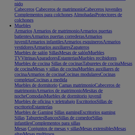
nido
Cabeceros
Cabeceros de matrimonio
Cabeceros juveniles
Complementos para colchones
Almohadas
Protectores de
colchones
Muebles
Armarios
Armarios de matrimonio
Armarios puertas
batientes
Armarios puertas correderas
Armarios
juvenil
Armarios infantiles
Armarios esquineros
Armarios
vestidores
Armarios auxiliares
Zapateros
Muebles de salón
Sillas
Mesas de salón
Muebles
TV
Vitrinas
Aparadores
Estanterias
Muebles recibidores
Muebles de cocina
Sillas de cocinas
Taburetes de cocina
Mesas
de cocina
Mesas y sillas de cocina
Muebles auxiliares de
cocina
Armarios de cocina
Cocinas modulares
Cocinas
completas
Cocinas a medida
Muebles de dormitorio
Camas matrimonio
Cabeceros de
matrimonio
Armarios de matrimonio
Mesitas de
noche
Comodas
Muebles de dormitorio juvenil
Muebles de oficina y teletrabajo
Escritorios
Sillas de
escritorio
Estanterías
Muebles de Gaming
Sillas gaming
Escritorios gaming
Sillas
Taburetes
Bancos
Sillas de comedor
Sillas
infantiles
Complementos para sillas
Mesas
Conjuntos de mesas y sillas
Mesas extensibles
Mesas
altas
Mesas multiusos