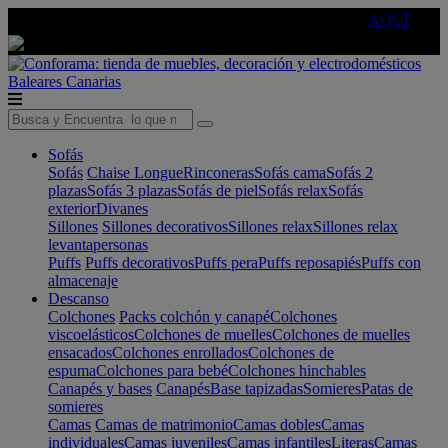
🔵Cambia tu electro con
-10% EXTRA
de descuento ☑️
AQUÍ
Baleares
Canarias
Sofás
Sofás
Chaise Longue
Rinconeras
Sofás cama
Sofás 2
plazas
Sofás 3 plazas
Sofás de piel
Sofás relax
Sofás
exterior
Divanes
Sillones
Sillones decorativos
Sillones relax
Sillones relax
levantapersonas
Puffs
Puffs decorativos
Puffs pera
Puffs reposapiés
Puffs con
almacenaje
Descanso
Colchones
Packs colchón y canapé
Colchones
viscoelásticos
Colchones de muelles
Colchones de muelles
ensacados
Colchones enrollados
Colchones de
espuma
Colchones para bebé
Colchones hinchables
Canapés y bases
Canapés
Base tapizadas
Somieres
Patas de
somieres
Camas
Camas de matrimonio
Camas dobles
Camas
individuales
Camas juveniles
Camas infantiles
Literas
Camas