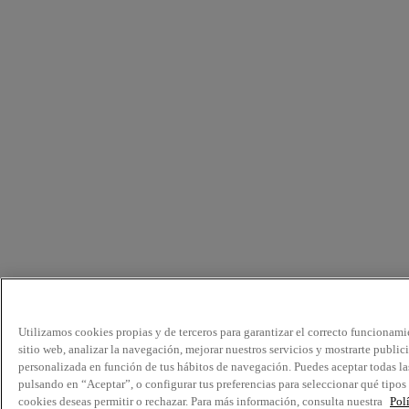
Utilizamos cookies propias y de terceros para garantizar el correcto funcionami
sitio web, analizar la navegación, mejorar nuestros servicios y mostrarte public
personalizada en función de tus hábitos de navegación. Puedes aceptar todas la
pulsando en “Aceptar”, o configurar tus preferencias para seleccionar qué tipos
cookies deseas permitir o rechazar. Para más información, consulta nuestra
Pol