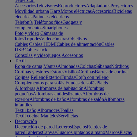
Televisión
Accesorios
Televisores
Reproductores
Adaptadores
Proyectores
Movilidad urbana
Karts
Motos eléctricas
Accesorios
Bicicletas
eléctricas
Patinetes eléctricos
Telefonía
Teléfonos fijos
Gadgets y
complementos
Smartphones
Foto y vídeo
Cámaras de
fotos
Trípodes
Videocámaras
Objetivos
Cables
Cables HDMI
Cables de alimentación
Cables
USB
Cables Jack
Consolas y videojuegos
Accesorios
Textil
Ropa de cama
Mantas
Almohadas
Colchas
Sábanas
Nórdicos
Cortinas y estores
Estores
Visillos
Cortinas
Barras de cortina
Cojines
Relleno
Exterior
Fundas
Cojín con relleno
Complementos para sofás
Fundas de sofás
Plaids
Alfombras
Alfombras de habitación
Alfombras
pequeñas
Alfombras antideslizantes
Alfombras de
exterior
Alfombras de baño
Alfombras de salón
Alfombras
infantiles
Textil baño
Albornoces
Toallas
Textil cocina
Manteles
Servilletas
Decoración
Decoración de pared
Letreros
Espejos
Relojes de
pared
Tableros
Canvas
Cuadros pintados a mano
Marcos
Placas