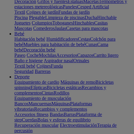
Decoración
Grifos y fuentes
Estatuas
Macetas
Termómetros y
estaciones metereológicas
Paneles
Cesped Artificial
Textil
Cojines de jardín
Fundas de jardín
Piscina
Plegable
Limpieza de piscinas
Ducha
Hinchable
Juguetes
Columpios
Toboganes
Hinchables
Casitas
Mascotas
Comederos
Jaulas
Casetas para mascotas
Bebé
Habitación bebé
Humidificadores
Cestas
Colchón para
bebé
Muebles para habitación de bebé
Cunas
Cama
bebé
Decoración bebé
Paseo
Coche
Mochilas
Accesorios
Capazos
Carrito ligero
Baño e higiene
Aspirador nasal
Orinales
Textil bebé
Cojines
Funda
Seguridad
Barreras
Deporte
Equipamiento de cardio
Máquinas de remo
Bicicletas
spinning
Elípticas
Bicicletas estáticas
Recambios y
complementos
Cintas
Rodillos
Equipamiento de musculación
Bancos
Mancuernas
Máquinas
Plataformas
vibratorias
Recambios y complementos
Accesorios fitness
Bandas
Barras
Plataforma de
step
Cuerdas
Bolas y esferas de equilibrio
Recuperación muscular
Electroestimulación
Terapia de
percusión