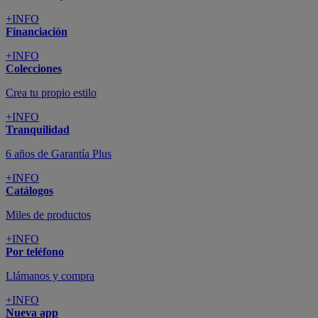
+INFO
Financiación
+INFO
Colecciones
Crea tu propio estilo
+INFO
Tranquilidad
6 años de Garantía Plus
+INFO
Catálogos
Miles de productos
+INFO
Por teléfono
Llámanos y compra
+INFO
Nueva app