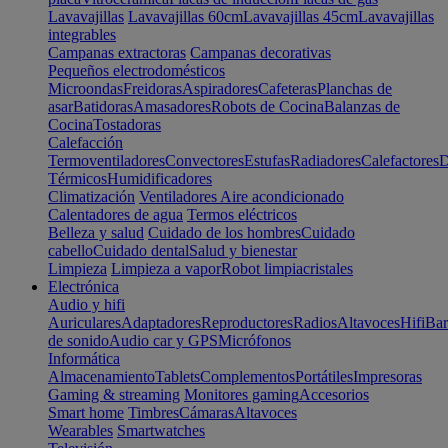
Lavavajillas
Lavavajillas 60cm
Lavavajillas 45cm
Lavavajillas
integrables
Campanas extractoras
Campanas decorativas
Pequeños electrodomésticos
Microondas
Freidoras
Aspiradores
Cafeteras
Planchas de
asar
Batidoras
Amasadores
Robots de Cocina
Balanzas de
Cocina
Tostadoras
Calefacción
Termoventiladores
Convectores
Estufas
Radiadores
Calefactores
D
Térmicos
Humidificadores
Climatización
Ventiladores
Aire acondicionado
Calentadores de agua
Termos eléctricos
Belleza y salud
Cuidado de los hombres
Cuidado
cabello
Cuidado dental
Salud y bienestar
Limpieza
Limpieza a vapor
Robot limpiacristales
Electrónica
Audio y hifi
Auriculares
Adaptadores
Reproductores
Radios
Altavoces
Hifi
Bar
de sonido
Audio car y GPS
Micrófonos
Informática
Almacenamiento
Tablets
Complementos
Portátiles
Impresoras
Gaming & streaming
Monitores gaming
Accesorios
Smart home
Timbres
Cámaras
Altavoces
Wearables
Smartwatches