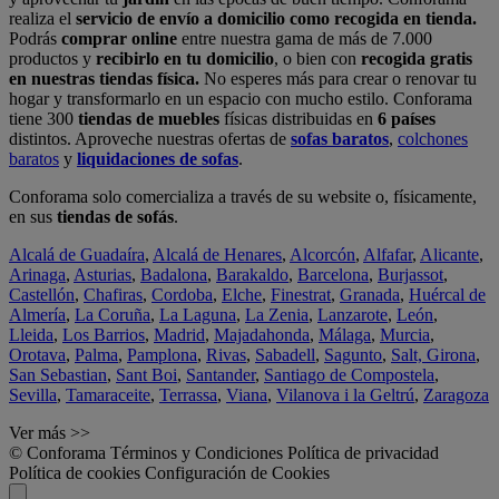
realiza el
servicio de envío a domicilio como recogida en tienda.
Podrás
comprar online
entre nuestra gama de más de 7.000
productos y
recibirlo en tu domicilio
, o bien con
recogida gratis
en nuestras tiendas física.
No esperes más para crear o renovar tu
hogar y transformarlo en un espacio con mucho estilo. Conforama
tiene 300
tiendas de muebles
físicas distribuidas en
6 países
distintos. Aproveche nuestras ofertas de
sofas baratos
,
colchones
baratos
y
liquidaciones de sofas
.
Conforama solo comercializa a través de su website o, físicamente,
en sus
tiendas de sofás
.
Alcalá de Guadaíra
,
Alcalá de Henares
,
Alcorcón
,
Alfafar
,
Alicante
,
Arinaga
,
Asturias
,
Badalona
,
Barakaldo
,
Barcelona
,
Burjassot
,
Castellón
,
Chafiras
,
Cordoba
,
Elche
,
Finestrat
,
Granada
,
Huércal de
Almería
,
La Coruña
,
La Laguna
,
La Zenia
,
Lanzarote
,
León
,
Lleida
,
Los Barrios
,
Madrid
,
Majadahonda
,
Málaga
,
Murcia
,
Orotava
,
Palma
,
Pamplona
,
Rivas
,
Sabadell
,
Sagunto
,
Salt, Girona
,
San Sebastian
,
Sant Boi
,
Santander
,
Santiago de Compostela
,
Sevilla
,
Tamaraceite
,
Terrassa
,
Viana
,
Vilanova i la Geltrú
,
Zaragoza
Ver más >>
© Conforama
Términos y Condiciones
Política de privacidad
Política de cookies
Configuración de Cookies