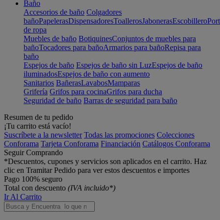
Baño
Accesorios de baño
Colgadores
baño
Papeleras
Dispensadores
Toalleros
Jaboneras
Escobillero
Port
de ropa
Muebles de baño
Botiquines
Conjuntos de muebles para
baño
Tocadores para baño
Armarios para baño
Repisa para
baño
Espejos de baño
Espejos de baño sin Luz
Espejos de baño
iluminados
Espejos de baño con aumento
Sanitarios
Bañeras
Lavabos
Mamparas
Grifería
Grifos para cocina
Grifos para ducha
Seguridad de baño
Barras de seguridad para baño
Resumen de tu pedido
¡Tu carrito está vacío!
Suscríbete a la newsletter
Todas las promociones
Colecciones
Conforama
Tarjeta Conforama
Financiación
Catálogos Conforama
Seguir Comprando
*Descuentos, cupones y servicios son aplicados en el carrito. Haz
clic en Tramitar Pedido para ver estos descuentos e importes
Pago 100% seguro
Total con descuento
(IVA incluido*)
Ir Al Carrito