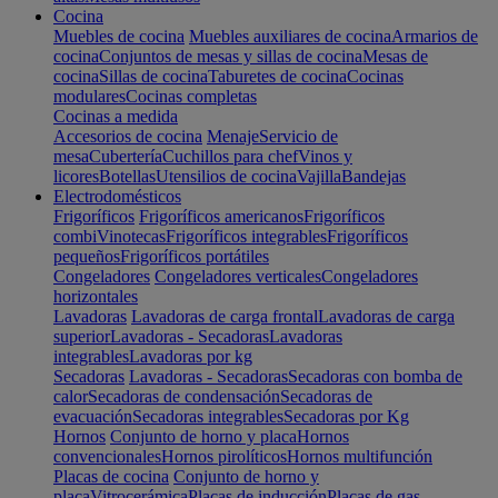
Cocina
Muebles de cocina
Muebles auxiliares de cocina
Armarios de
cocina
Conjuntos de mesas y sillas de cocina
Mesas de
cocina
Sillas de cocina
Taburetes de cocina
Cocinas
modulares
Cocinas completas
Cocinas a medida
Accesorios de cocina
Menaje
Servicio de
mesa
Cubertería
Cuchillos para chef
Vinos y
licores
Botellas
Utensilios de cocina
Vajilla
Bandejas
Electrodomésticos
Frigoríficos
Frigoríficos americanos
Frigoríficos
combi
Vinotecas
Frigoríficos integrables
Frigoríficos
pequeños
Frigoríficos portátiles
Congeladores
Congeladores verticales
Congeladores
horizontales
Lavadoras
Lavadoras de carga frontal
Lavadoras de carga
superior
Lavadoras - Secadoras
Lavadoras
integrables
Lavadoras por kg
Secadoras
Lavadoras - Secadoras
Secadoras con bomba de
calor
Secadoras de condensación
Secadoras de
evacuación
Secadoras integrables
Secadoras por Kg
Hornos
Conjunto de horno y placa
Hornos
convencionales
Hornos pirolíticos
Hornos multifunción
Placas de cocina
Conjunto de horno y
placa
Vitrocerámica
Placas de inducción
Placas de gas