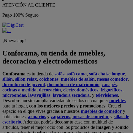
ATENCIÓN AL CLIENTE
Pago 100% Seguro
¡Nueva app!
Conforama, tu tienda de muebles,
decoración y electrodomésticos
Conforama
es tu tienda de
sofás
,
sofá cama
,
sofá chaise longue
,
sillón
,
sillón relax
,
colchones
,
muebles de salón
,
mesas comedor
,
dormitorio de juvenil
,
dormitorio de matrimonio
,
canapés
,
cocinas a medida
,
decoración
,
electrodomésticos
,
frigoríficos
,
microondas
,
lavavajillas
,
lavadora secadora
, y
televisiones
.
Descubre nuestra amplia variedad de estilos en cualquier
muebles
para tu hogar,
con los mejores precios y promociones
. Crea el
espacio en el que vives gracias a nuestros
muebles de comedor
y
habitaciones,
armarios
y
zapateros
,
mesas de comedor
y
sillas de
escritorio
. Además, podrás decorar tu casa con multitud de
artículos, tener el mejor ocio con los productos de
imagen y sonido
y aprovechar tu
jardín
en las épocas de buen tiempo. Conforama