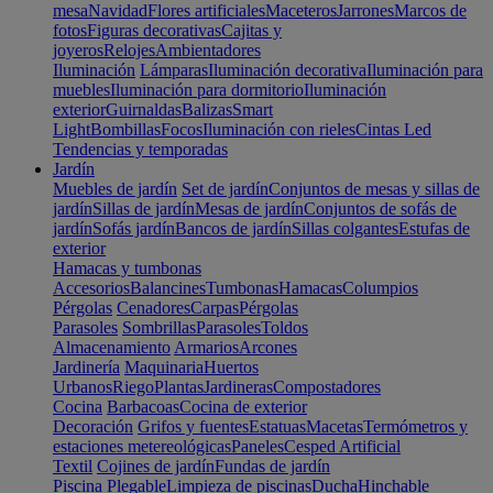
mesa
Navidad
Flores artificiales
Maceteros
Jarrones
Marcos de
fotos
Figuras decorativas
Cajitas y
joyeros
Relojes
Ambientadores
Iluminación
Lámparas
Iluminación decorativa
Iluminación para
muebles
Iluminación para dormitorio
Iluminación
exterior
Guirnaldas
Balizas
Smart
Light
Bombillas
Focos
Iluminación con rieles
Cintas Led
Tendencias y temporadas
Jardín
Muebles de jardín
Set de jardín
Conjuntos de mesas y sillas de
jardín
Sillas de jardín
Mesas de jardín
Conjuntos de sofás de
jardín
Sofás jardín
Bancos de jardín
Sillas colgantes
Estufas de
exterior
Hamacas y tumbonas
Accesorios
Balancines
Tumbonas
Hamacas
Columpios
Pérgolas
Cenadores
Carpas
Pérgolas
Parasoles
Sombrillas
Parasoles
Toldos
Almacenamiento
Armarios
Arcones
Jardinería
Maquinaria
Huertos
Urbanos
Riego
Plantas
Jardineras
Compostadores
Cocina
Barbacoas
Cocina de exterior
Decoración
Grifos y fuentes
Estatuas
Macetas
Termómetros y
estaciones metereológicas
Paneles
Cesped Artificial
Textil
Cojines de jardín
Fundas de jardín
Piscina
Plegable
Limpieza de piscinas
Ducha
Hinchable