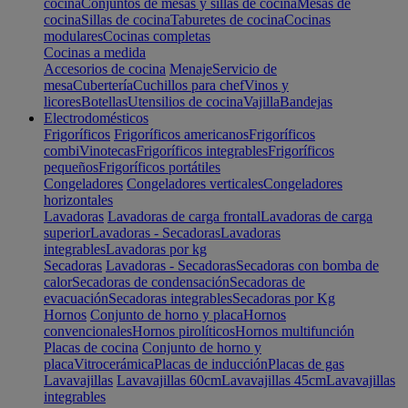
cocina
Conjuntos de mesas y sillas de cocina
Mesas de
cocina
Sillas de cocina
Taburetes de cocina
Cocinas
modulares
Cocinas completas
Cocinas a medida
Accesorios de cocina
Menaje
Servicio de
mesa
Cubertería
Cuchillos para chef
Vinos y
licores
Botellas
Utensilios de cocina
Vajilla
Bandejas
Electrodomésticos
Frigoríficos
Frigoríficos americanos
Frigoríficos
combi
Vinotecas
Frigoríficos integrables
Frigoríficos
pequeños
Frigoríficos portátiles
Congeladores
Congeladores verticales
Congeladores
horizontales
Lavadoras
Lavadoras de carga frontal
Lavadoras de carga
superior
Lavadoras - Secadoras
Lavadoras
integrables
Lavadoras por kg
Secadoras
Lavadoras - Secadoras
Secadoras con bomba de
calor
Secadoras de condensación
Secadoras de
evacuación
Secadoras integrables
Secadoras por Kg
Hornos
Conjunto de horno y placa
Hornos
convencionales
Hornos pirolíticos
Hornos multifunción
Placas de cocina
Conjunto de horno y
placa
Vitrocerámica
Placas de inducción
Placas de gas
Lavavajillas
Lavavajillas 60cm
Lavavajillas 45cm
Lavavajillas
integrables