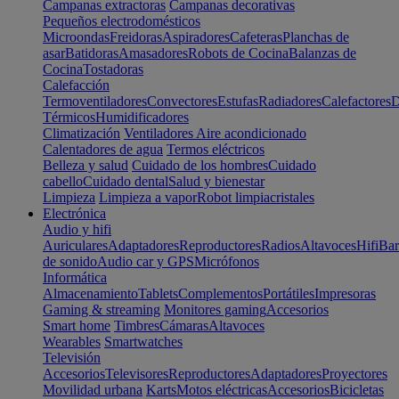
Campanas extractoras
Campanas decorativas
Pequeños electrodomésticos
Microondas
Freidoras
Aspiradores
Cafeteras
Planchas de
asar
Batidoras
Amasadores
Robots de Cocina
Balanzas de
Cocina
Tostadoras
Calefacción
Termoventiladores
Convectores
Estufas
Radiadores
Calefactores
D
Térmicos
Humidificadores
Climatización
Ventiladores
Aire acondicionado
Calentadores de agua
Termos eléctricos
Belleza y salud
Cuidado de los hombres
Cuidado
cabello
Cuidado dental
Salud y bienestar
Limpieza
Limpieza a vapor
Robot limpiacristales
Electrónica
Audio y hifi
Auriculares
Adaptadores
Reproductores
Radios
Altavoces
Hifi
Bar
de sonido
Audio car y GPS
Micrófonos
Informática
Almacenamiento
Tablets
Complementos
Portátiles
Impresoras
Gaming & streaming
Monitores gaming
Accesorios
Smart home
Timbres
Cámaras
Altavoces
Wearables
Smartwatches
Televisión
Accesorios
Televisores
Reproductores
Adaptadores
Proyectores
Movilidad urbana
Karts
Motos eléctricas
Accesorios
Bicicletas