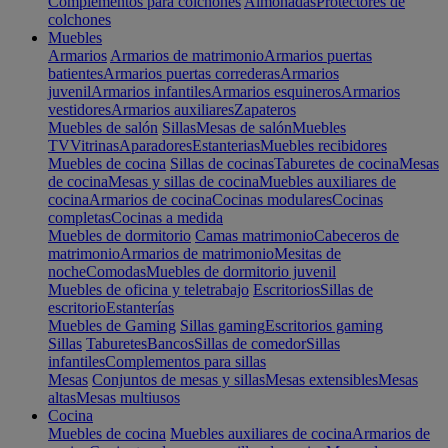
Complementos para colchones
Almohadas
Protectores de
colchones
Muebles
Armarios
Armarios de matrimonio
Armarios puertas
batientes
Armarios puertas correderas
Armarios
juvenil
Armarios infantiles
Armarios esquineros
Armarios
vestidores
Armarios auxiliares
Zapateros
Muebles de salón
Sillas
Mesas de salón
Muebles
TV
Vitrinas
Aparadores
Estanterias
Muebles recibidores
Muebles de cocina
Sillas de cocinas
Taburetes de cocina
Mesas
de cocina
Mesas y sillas de cocina
Muebles auxiliares de
cocina
Armarios de cocina
Cocinas modulares
Cocinas
completas
Cocinas a medida
Muebles de dormitorio
Camas matrimonio
Cabeceros de
matrimonio
Armarios de matrimonio
Mesitas de
noche
Comodas
Muebles de dormitorio juvenil
Muebles de oficina y teletrabajo
Escritorios
Sillas de
escritorio
Estanterías
Muebles de Gaming
Sillas gaming
Escritorios gaming
Sillas
Taburetes
Bancos
Sillas de comedor
Sillas
infantiles
Complementos para sillas
Mesas
Conjuntos de mesas y sillas
Mesas extensibles
Mesas
altas
Mesas multiusos
Cocina
Muebles de cocina
Muebles auxiliares de cocina
Armarios de