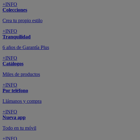
+INFO
Colecciones
Crea tu propio estilo
+INFO
Tranquilidad
6 años de Garantía Plus
+INFO
Catálogos
Miles de productos
+INFO
Por teléfono
Llámanos y compra
+INFO
Nueva app
Todo en tu móvil
+INFO