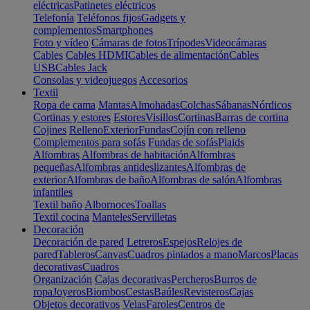
eléctricas
Patinetes eléctricos
Telefonía
Teléfonos fijos
Gadgets y
complementos
Smartphones
Foto y vídeo
Cámaras de fotos
Trípodes
Videocámaras
Cables
Cables HDMI
Cables de alimentación
Cables
USB
Cables Jack
Consolas y videojuegos
Accesorios
Textil
Ropa de cama
Mantas
Almohadas
Colchas
Sábanas
Nórdicos
Cortinas y estores
Estores
Visillos
Cortinas
Barras de cortina
Cojines
Relleno
Exterior
Fundas
Cojín con relleno
Complementos para sofás
Fundas de sofás
Plaids
Alfombras
Alfombras de habitación
Alfombras
pequeñas
Alfombras antideslizantes
Alfombras de
exterior
Alfombras de baño
Alfombras de salón
Alfombras
infantiles
Textil baño
Albornoces
Toallas
Textil cocina
Manteles
Servilletas
Decoración
Decoración de pared
Letreros
Espejos
Relojes de
pared
Tableros
Canvas
Cuadros pintados a mano
Marcos
Placas
decorativas
Cuadros
Organización
Cajas decorativas
Percheros
Burros de
ropa
Joyeros
Biombos
Cestas
Baúles
Revisteros
Cajas
Objetos decorativos
Velas
Faroles
Centros de