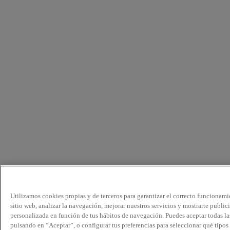
Utilizamos cookies propias y de terceros para garantizar el correcto funcionami
sitio web, analizar la navegación, mejorar nuestros servicios y mostrarte public
personalizada en función de tus hábitos de navegación. Puedes aceptar todas la
pulsando en “Aceptar”, o configurar tus preferencias para seleccionar qué tipos