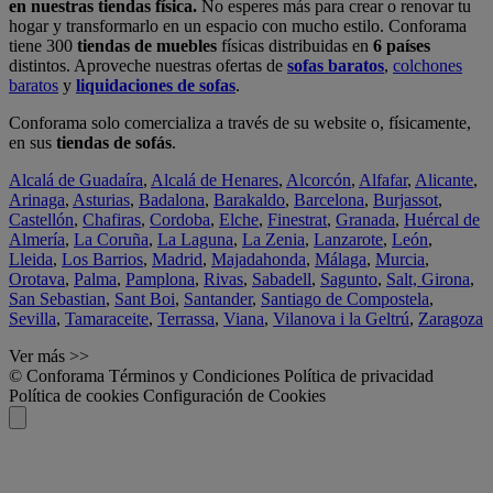
en nuestras tiendas física.
No esperes más para crear o renovar tu
hogar y transformarlo en un espacio con mucho estilo. Conforama
tiene 300
tiendas de muebles
físicas distribuidas en
6 países
distintos. Aproveche nuestras ofertas de
sofas baratos
,
colchones
baratos
y
liquidaciones de sofas
.
Conforama solo comercializa a través de su website o, físicamente,
en sus
tiendas de sofás
.
Alcalá de Guadaíra
,
Alcalá de Henares
,
Alcorcón
,
Alfafar
,
Alicante
,
Arinaga
,
Asturias
,
Badalona
,
Barakaldo
,
Barcelona
,
Burjassot
,
Castellón
,
Chafiras
,
Cordoba
,
Elche
,
Finestrat
,
Granada
,
Huércal de
Almería
,
La Coruña
,
La Laguna
,
La Zenia
,
Lanzarote
,
León
,
Lleida
,
Los Barrios
,
Madrid
,
Majadahonda
,
Málaga
,
Murcia
,
Orotava
,
Palma
,
Pamplona
,
Rivas
,
Sabadell
,
Sagunto
,
Salt, Girona
,
San Sebastian
,
Sant Boi
,
Santander
,
Santiago de Compostela
,
Sevilla
,
Tamaraceite
,
Terrassa
,
Viana
,
Vilanova i la Geltrú
,
Zaragoza
Ver más >>
© Conforama
Términos y Condiciones
Política de privacidad
Política de cookies
Configuración de Cookies