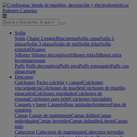
Baleares
Canarias
Sofás
Sofás
Chaise Longue
Rinconeras
Sofás cama
Sofás 2
plazas
Sofás 3 plazas
Sofás de piel
Sofás relax
Sofás
exterior
Divanes
Sillones
Sillones decorativos
Sillones relax
Sillones relax
levantapersonas
Puffs
Puffs decorativos
Puffs pera
Puffs reposapiés
Puffs con
almacenaje
Descanso
Colchones
Packs colchón y canapé
Colchones
viscoelásticos
Colchones de muelles
Colchones de muelles
ensacados
Colchones enrollados
Colchones de
espuma
Colchones para bebé
Colchones hinchables
Canapés y bases
Canapés
Base tapizadas
Somieres
Patas de
somieres
Camas
Camas de matrimonio
Camas dobles
Camas
individuales
Camas juveniles
Camas infantiles
Literas
Camas
nido
Cabeceros
Cabeceros de matrimonio
Cabeceros juveniles