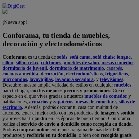
¡Nueva app!
Conforama, tu tienda de muebles,
decoración y electrodomésticos
Conforama
es tu tienda de
sofás
,
sofá cama
,
sofá chaise longue
,
sillón
,
sillón relax
,
colchones
,
muebles de salón
,
mesas comedor
,
dormitorio de juvenil
,
dormitorio de matrimonio
,
canapés
,
cocinas a medida
,
decoración
,
electrodomésticos
,
frigoríficos
,
microondas
,
lavavajillas
,
lavadora secadora
, y
televisiones
.
Descubre nuestra amplia variedad de estilos en cualquier
muebles
para tu hogar,
con los mejores precios y promociones
. Crea el
espacio en el que vives gracias a nuestros
muebles de comedor
y
habitaciones,
armarios
y
zapateros
,
mesas de comedor
y
sillas de
escritorio
. Además, podrás decorar tu casa con multitud de
artículos, tener el mejor ocio con los productos de
imagen y sonido
y aprovechar tu
jardín
en las épocas de buen tiempo. Conforama
realiza el
servicio de envío a domicilio como recogida en tienda.
Podrás
comprar online
entre nuestra gama de más de 7.000
productos y
recibirlo en tu domicilio
, o bien con
recogida gratis