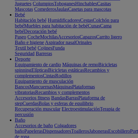
Juguetes
Columpios
Toboganes
Hinchables
Casitas
Mascotas
Comederos
Jaulas
Casetas para mascotas
Bebé
Habitación bebé
Humidificadores
Cestas
Colchón para
bebé
Muebles para habitación de bebé
Cunas
Cama
bebé
Decoración bebé
Paseo
Coche
Mochilas
Accesorios
Capazos
Carrito ligero
Baño e higiene
Aspirador nasal
Orinales
Textil bebé
Cojines
Funda
Seguridad
Barreras
Deporte
Equipamiento de cardio
Máquinas de remo
Bicicletas
spinning
Elípticas
Bicicletas estáticas
Recambios y
complementos
Cintas
Rodillos
Equipamiento de musculación
Bancos
Mancuernas
Máquinas
Plataformas
vibratorias
Recambios y complementos
Accesorios fitness
Bandas
Barras
Plataforma de
step
Cuerdas
Bolas y esferas de equilibrio
Recuperación muscular
Electroestimulación
Terapia de
percusión
Baño
Accesorios de baño
Colgadores
baño
Papeleras
Dispensadores
Toalleros
Jaboneras
Escobillero
Port
de ropa