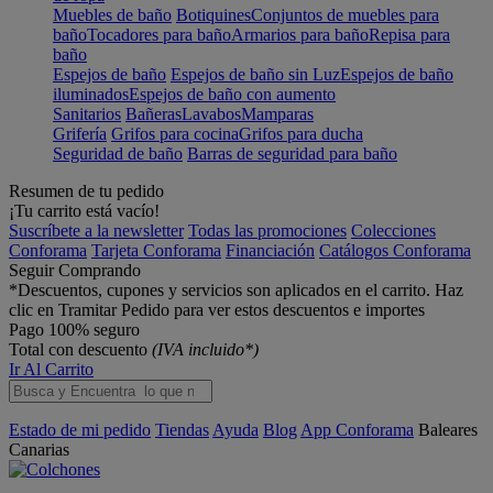
Muebles de baño
Botiquines
Conjuntos de muebles para
baño
Tocadores para baño
Armarios para baño
Repisa para
baño
Espejos de baño
Espejos de baño sin Luz
Espejos de baño
iluminados
Espejos de baño con aumento
Sanitarios
Bañeras
Lavabos
Mamparas
Grifería
Grifos para cocina
Grifos para ducha
Seguridad de baño
Barras de seguridad para baño
Resumen de tu pedido
¡Tu carrito está vacío!
Suscríbete a la newsletter
Todas las promociones
Colecciones
Conforama
Tarjeta Conforama
Financiación
Catálogos Conforama
Seguir Comprando
*Descuentos, cupones y servicios son aplicados en el carrito. Haz
clic en Tramitar Pedido para ver estos descuentos e importes
Pago 100% seguro
Total con descuento
(IVA incluido*)
Ir Al Carrito
Estado de mi pedido
Tiendas
Ayuda
Blog
App Conforama
Baleares
Canarias