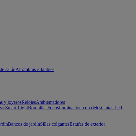
de salón
Alfombras infantiles
as y joyeros
Relojes
Ambientadores
zas
Smart Light
Bombillas
Focos
Iluminación con rieles
Cintas Led
ardín
Bancos de jardín
Sillas colgantes
Estufas de exterior