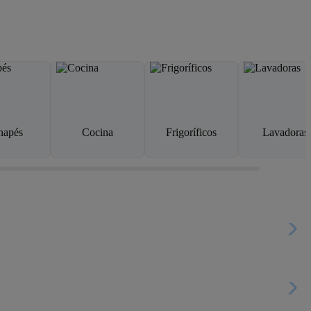
napés
Cocina
Frigoríficos
Lavadoras