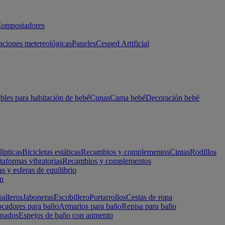
ompostadores
aciones metereológicas
Paneles
Cesped Artificial
les para habitación de bebé
Cunas
Cama bebé
Decoración bebé
lípticas
Bicicletas estáticas
Recambios y complementos
Cintas
Rodillos
taformas vibratorias
Recambios y complementos
s y esferas de equilibrio
ón
alleros
Jaboneras
Escobillero
Portarrollos
Cestas de ropa
cadores para baño
Armarios para baño
Repisa para baño
inados
Espejos de baño con aumento