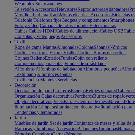
Wearables
Smartwatches
Televisión
Accesorios
Televisores
Reproductores
Adaptadores
Pr
Movilidad urbana
Karts
Motos eléctricas
Accesorios
Bicicletas el
Telefonía
Teléfonos fijos
Gadgets y complementos
Smartphones
Foto y vídeo
Cámaras de fotos
Trípodes
Videocámaras
Cables
Cables HDMI
Cables de alimentación
Cables USB
Cable
Consolas y videojuegos
Accesorios
Textil
Ropa de cama
Mantas
Almohadas
Colchas
Sábanas
Nórdicos
Cortinas y estores
Estores
Visillos
Cortinas
Barras de cortina
Cojines
Relleno
Exterior
Fundas
Cojín con relleno
Complementos para sofás
Fundas de sofás
Plaids
Alfombras
Alfombras de habitación
Alfombras pequeñas
Alfomb
Textil baño
Albornoces
Toallas
Textil cocina
Manteles
Servilletas
Decoración
Decoración de pared
Letreros
Espejos
Relojes de pared
Tableros
Organización
Cajas decorativas
Percheros
Burros de ropa
Joyero
Objetos decorativos
Velas
Faroles
Centros de mesa
Navidad
Flore
Iluminación
Lámparas
Iluminación decorativa
Iluminación para 
Tendencias y temporadas
Jardín
Muebles de jardín
Set de jardín
Conjuntos de mesas y sillas de j
Hamacas y tumbonas
Accesorios
Balancines
Tumbonas
Hamaca
Pérgolas
Cenadores
Carpas
Pérgolas