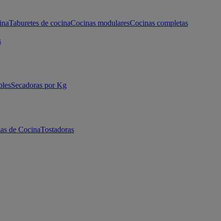
ina
Taburetes de cocina
Cocinas modulares
Cocinas completas
s
bles
Secadoras por Kg
as de Cocina
Tostadoras