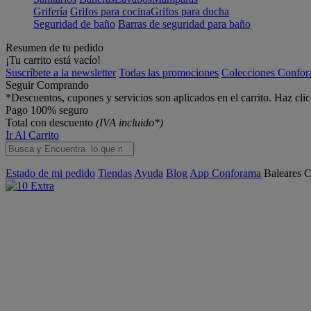
Grifería
Grifos para cocina
Grifos para ducha
Seguridad de baño
Barras de seguridad para baño
Resumen de tu pedido
¡Tu carrito está vacío!
Suscríbete a la newsletter
Todas las promociones
Colecciones Confo
Seguir Comprando
*Descuentos, cupones y servicios son aplicados en el carrito. Haz cli
Pago 100% seguro
Total con descuento
(IVA incluido*)
Ir Al Carrito
Estado de mi pedido
Tiendas
Ayuda
Blog
App Conforama
Baleares
C