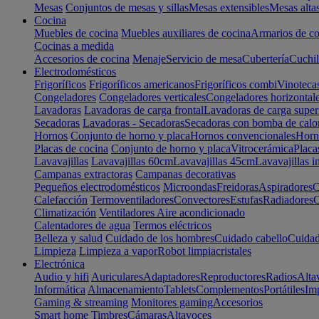
Mesas
Conjuntos de mesas y sillas
Mesas extensibles
Mesas alta
Cocina
Muebles de cocina
Muebles auxiliares de cocina
Armarios de co
Cocinas a medida
Accesorios de cocina
Menaje
Servicio de mesa
Cubertería
Cuchil
Electrodomésticos
Frigoríficos
Frigoríficos americanos
Frigoríficos combi
Vinoteca
Congeladores
Congeladores verticales
Congeladores horizontal
Lavadoras
Lavadoras de carga frontal
Lavadoras de carga super
Secadoras
Lavadoras - Secadoras
Secadoras con bomba de calo
Hornos
Conjunto de horno y placa
Hornos convencionales
Horno
Placas de cocina
Conjunto de horno y placa
Vitrocerámica
Placa
Lavavajillas
Lavavajillas 60cm
Lavavajillas 45cm
Lavavajillas i
Campanas extractoras
Campanas decorativas
Pequeños electrodomésticos
Microondas
Freidoras
Aspiradores
C
Calefacción
Termoventiladores
Convectores
Estufas
Radiadores
C
Climatización
Ventiladores
Aire acondicionado
Calentadores de agua
Termos eléctricos
Belleza y salud
Cuidado de los hombres
Cuidado cabello
Cuidad
Limpieza
Limpieza a vapor
Robot limpiacristales
Electrónica
Audio y hifi
Auriculares
Adaptadores
Reproductores
Radios
Alta
Informática
Almacenamiento
Tablets
Complementos
Portátiles
Im
Gaming & streaming
Monitores gaming
Accesorios
Smart home
Timbres
Cámaras
Altavoces