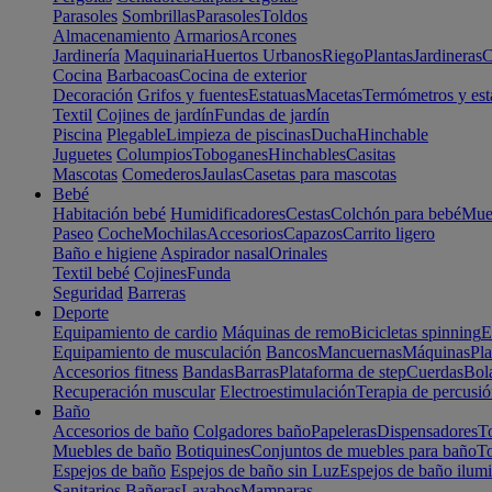
Parasoles
Sombrillas
Parasoles
Toldos
Almacenamiento
Armarios
Arcones
Jardinería
Maquinaria
Huertos Urbanos
Riego
Plantas
Jardineras
C
Cocina
Barbacoas
Cocina de exterior
Decoración
Grifos y fuentes
Estatuas
Macetas
Termómetros y est
Textil
Cojines de jardín
Fundas de jardín
Piscina
Plegable
Limpieza de piscinas
Ducha
Hinchable
Juguetes
Columpios
Toboganes
Hinchables
Casitas
Mascotas
Comederos
Jaulas
Casetas para mascotas
Bebé
Habitación bebé
Humidificadores
Cestas
Colchón para bebé
Mueb
Paseo
Coche
Mochilas
Accesorios
Capazos
Carrito ligero
Baño e higiene
Aspirador nasal
Orinales
Textil bebé
Cojines
Funda
Seguridad
Barreras
Deporte
Equipamiento de cardio
Máquinas de remo
Bicicletas spinning
E
Equipamiento de musculación
Bancos
Mancuernas
Máquinas
Pla
Accesorios fitness
Bandas
Barras
Plataforma de step
Cuerdas
Bola
Recuperación muscular
Electroestimulación
Terapia de percusi
Baño
Accesorios de baño
Colgadores baño
Papeleras
Dispensadores
To
Muebles de baño
Botiquines
Conjuntos de muebles para baño
To
Espejos de baño
Espejos de baño sin Luz
Espejos de baño ilum
Sanitarios
Bañeras
Lavabos
Mamparas