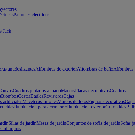
oyectores
éctricas
Patinetes eléctricos
s Jack
ras antideslizantes
Alfombras de exterior
Alfombras de baño
Alfombras 
Canvas
Cuadros pintados a mano
Marcos
Placas decorativas
Cuadros
s
Biombos
Cestas
Baúles
Revisteros
Cajas
s artificiales
Maceteros
Jarrones
Marcos de fotos
Figuras decorativas
Cajit
muebles
Iluminación para dormitorio
Iluminación exterior
Guirnaldas
Bali
ardín
Sillas de jardín
Mesas de jardín
Conjuntos de sofás de jardín
Sofás j
s
Columpios