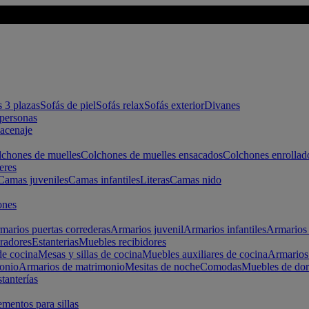
s 3 plazas
Sofás de piel
Sofás relax
Sofás exterior
Divanes
apersonas
macenaje
chones de muelles
Colchones de muelles ensacados
Colchones enrollad
eres
Camas juveniles
Camas infantiles
Literas
Camas nido
ones
marios puertas correderas
Armarios juvenil
Armarios infantiles
Armarios 
radores
Estanterias
Muebles recibidores
e cocina
Mesas y sillas de cocina
Muebles auxiliares de cocina
Armarios
onio
Armarios de matrimonio
Mesitas de noche
Comodas
Muebles de dor
tanterías
entos para sillas