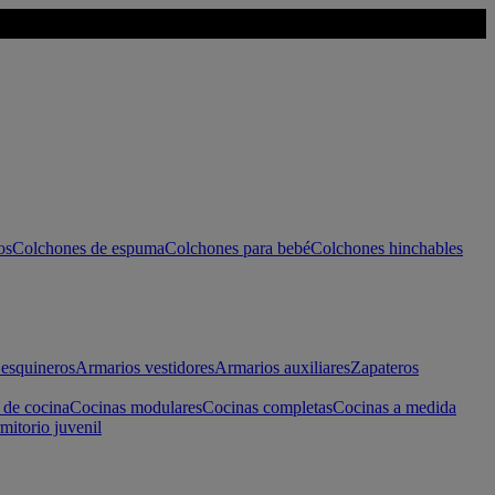
os
Colchones de espuma
Colchones para bebé
Colchones hinchables
esquineros
Armarios vestidores
Armarios auxiliares
Zapateros
 de cocina
Cocinas modulares
Cocinas completas
Cocinas a medida
mitorio juvenil