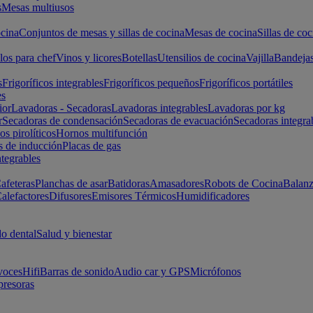
s
Mesas multiusos
cina
Conjuntos de mesas y sillas de cocina
Mesas de cocina
Sillas de coc
los para chef
Vinos y licores
Botellas
Utensilios de cocina
Vajilla
Bandeja
s
Frigoríficos integrables
Frigoríficos pequeños
Frigoríficos portátiles
es
ior
Lavadoras - Secadoras
Lavadoras integrables
Lavadoras por kg
r
Secadoras de condensación
Secadoras de evacuación
Secadoras integra
s pirolíticos
Hornos multifunción
s de inducción
Placas de gas
ntegrables
afeteras
Planchas de asar
Batidoras
Amasadores
Robots de Cocina
Balanz
alefactores
Difusores
Emisores Térmicos
Humidificadores
o dental
Salud y bienestar
voces
Hifi
Barras de sonido
Audio car y GPS
Micrófonos
presoras