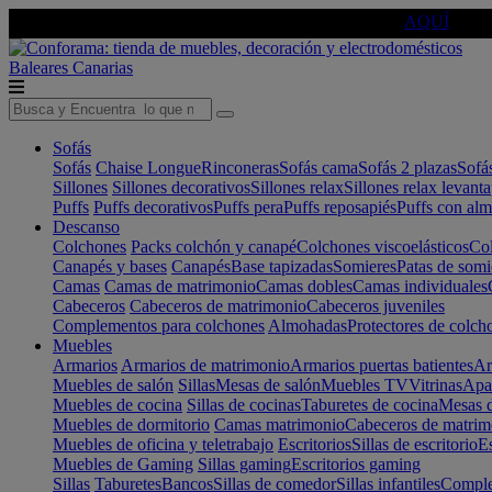
🔵Cambia tu electro con
-10% EXTRA
de descuento ☑️
AQUÍ
Baleares
Canarias
Sofás
Sofás
Chaise Longue
Rinconeras
Sofás cama
Sofás 2 plazas
Sofá
Sillones
Sillones decorativos
Sillones relax
Sillones relax levant
Puffs
Puffs decorativos
Puffs pera
Puffs reposapiés
Puffs con al
Descanso
Colchones
Packs colchón y canapé
Colchones viscoelásticos
Col
Canapés y bases
Canapés
Base tapizadas
Somieres
Patas de somi
Camas
Camas de matrimonio
Camas dobles
Camas individuales
Cabeceros
Cabeceros de matrimonio
Cabeceros juveniles
Complementos para colchones
Almohadas
Protectores de colch
Muebles
Armarios
Armarios de matrimonio
Armarios puertas batientes
Ar
Muebles de salón
Sillas
Mesas de salón
Muebles TV
Vitrinas
Apa
Muebles de cocina
Sillas de cocinas
Taburetes de cocina
Mesas d
Muebles de dormitorio
Camas matrimonio
Cabeceros de matrim
Muebles de oficina y teletrabajo
Escritorios
Sillas de escritorio
Es
Muebles de Gaming
Sillas gaming
Escritorios gaming
Sillas
Taburetes
Bancos
Sillas de comedor
Sillas infantiles
Complem