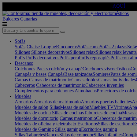
🔵Cambia tu electro con
-10% EXTRA
de descuento ☑️
AQUÍ
Baleares
Canarias
Sofás
Sofás
Chaise Longue
Rinconeras
Sofás cama
Sofás 2 plazas
Sofá
Sillones
Sillones decorativos
Sillones relax
Sillones relax levant
Puffs
Puffs decorativos
Puffs pera
Puffs reposapiés
Puffs con al
Descanso
Colchones
Packs colchón y canapé
Colchones viscoelásticos
Col
Canapés y bases
Canapés
Base tapizadas
Somieres
Patas de somi
Camas
Camas de matrimonio
Camas dobles
Camas individuales
Cabeceros
Cabeceros de matrimonio
Cabeceros juveniles
Complementos para colchones
Almohadas
Protectores de colch
Muebles
Armarios
Armarios de matrimonio
Armarios puertas batientes
Ar
Muebles de salón
Sillas
Mesas de salón
Muebles TV
Vitrinas
Apa
Muebles de cocina
Sillas de cocinas
Taburetes de cocina
Mesas d
Muebles de dormitorio
Camas matrimonio
Cabeceros de matrim
Muebles de oficina y teletrabajo
Escritorios
Sillas de escritorio
Es
Muebles de Gaming
Sillas gaming
Escritorios gaming
Sillas
Taburetes
Bancos
Sillas de comedor
Sillas infantiles
Complem