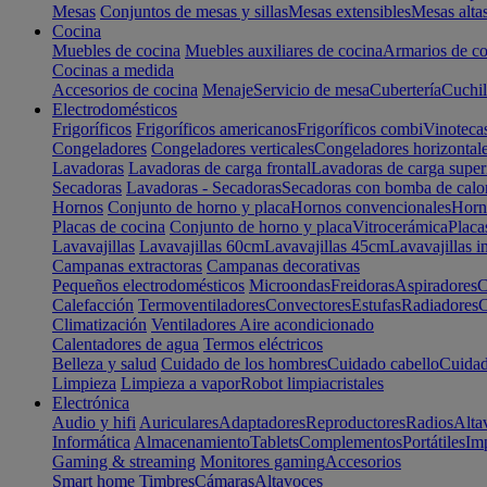
Mesas
Conjuntos de mesas y sillas
Mesas extensibles
Mesas alta
Cocina
Muebles de cocina
Muebles auxiliares de cocina
Armarios de co
Cocinas a medida
Accesorios de cocina
Menaje
Servicio de mesa
Cubertería
Cuchil
Electrodomésticos
Frigoríficos
Frigoríficos americanos
Frigoríficos combi
Vinoteca
Congeladores
Congeladores verticales
Congeladores horizontal
Lavadoras
Lavadoras de carga frontal
Lavadoras de carga super
Secadoras
Lavadoras - Secadoras
Secadoras con bomba de calo
Hornos
Conjunto de horno y placa
Hornos convencionales
Horno
Placas de cocina
Conjunto de horno y placa
Vitrocerámica
Placa
Lavavajillas
Lavavajillas 60cm
Lavavajillas 45cm
Lavavajillas i
Campanas extractoras
Campanas decorativas
Pequeños electrodomésticos
Microondas
Freidoras
Aspiradores
C
Calefacción
Termoventiladores
Convectores
Estufas
Radiadores
C
Climatización
Ventiladores
Aire acondicionado
Calentadores de agua
Termos eléctricos
Belleza y salud
Cuidado de los hombres
Cuidado cabello
Cuidad
Limpieza
Limpieza a vapor
Robot limpiacristales
Electrónica
Audio y hifi
Auriculares
Adaptadores
Reproductores
Radios
Alta
Informática
Almacenamiento
Tablets
Complementos
Portátiles
Im
Gaming & streaming
Monitores gaming
Accesorios
Smart home
Timbres
Cámaras
Altavoces