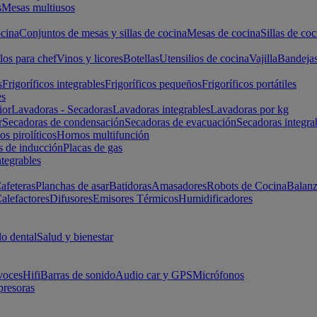
s
Mesas multiusos
cina
Conjuntos de mesas y sillas de cocina
Mesas de cocina
Sillas de coc
los para chef
Vinos y licores
Botellas
Utensilios de cocina
Vajilla
Bandeja
s
Frigoríficos integrables
Frigoríficos pequeños
Frigoríficos portátiles
es
ior
Lavadoras - Secadoras
Lavadoras integrables
Lavadoras por kg
r
Secadoras de condensación
Secadoras de evacuación
Secadoras integra
s pirolíticos
Hornos multifunción
s de inducción
Placas de gas
ntegrables
afeteras
Planchas de asar
Batidoras
Amasadores
Robots de Cocina
Balanz
alefactores
Difusores
Emisores Térmicos
Humidificadores
o dental
Salud y bienestar
voces
Hifi
Barras de sonido
Audio car y GPS
Micrófonos
presoras