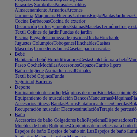
Parasoles
Sombrillas
Parasoles
Toldos
Almacenamiento
Armarios
Arcones
Jardinería
Maquinaria
Huertos Urbanos
Riego
Plantas
Jardineras
C
Cocina
Barbacoas
Cocina de exterior
Decoración
Grifos y fuentes
Estatuas
Macetas
Termómetros y est
Textil
Cojines de jardín
Fundas de jardín
Piscina
Plegable
Limpieza de piscinas
Ducha
Hinchable
Juguetes
Columpios
Toboganes
Hinchables
Casitas
Mascotas
Comederos
Jaulas
Casetas para mascotas
Bebé
Habitación bebé
Humidificadores
Cestas
Colchón para bebé
Mueb
Paseo
Coche
Mochilas
Accesorios
Capazos
Carrito ligero
Baño e higiene
Aspirador nasal
Orinales
Textil bebé
Cojines
Funda
Seguridad
Barreras
Deporte
Equipamiento de cardio
Máquinas de remo
Bicicletas spinning
E
Equipamiento de musculación
Bancos
Mancuernas
Máquinas
Pla
Accesorios fitness
Bandas
Barras
Plataforma de step
Cuerdas
Bola
Recuperación muscular
Electroestimulación
Terapia de percusi
Baño
Accesorios de baño
Colgadores baño
Papeleras
Dispensadores
To
Muebles de baño
Botiquines
Conjuntos de muebles para baño
To
Espejos de baño
Espejos de baño sin Luz
Espejos de baño ilum
Sanitarios
Bañeras
Lavabos
Mamparas