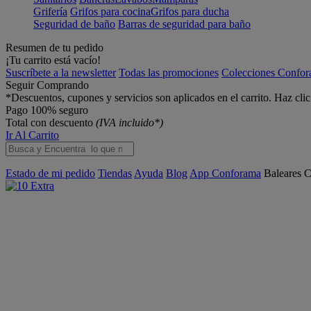
Grifería
Grifos para cocina
Grifos para ducha
Seguridad de baño
Barras de seguridad para baño
Resumen de tu pedido
¡Tu carrito está vacío!
Suscríbete a la newsletter
Todas las promociones
Colecciones Confo
Seguir Comprando
*Descuentos, cupones y servicios son aplicados en el carrito. Haz cli
Pago 100% seguro
Total con descuento
(IVA incluido*)
Ir Al Carrito
Estado de mi pedido
Tiendas
Ayuda
Blog
App Conforama
Baleares
C