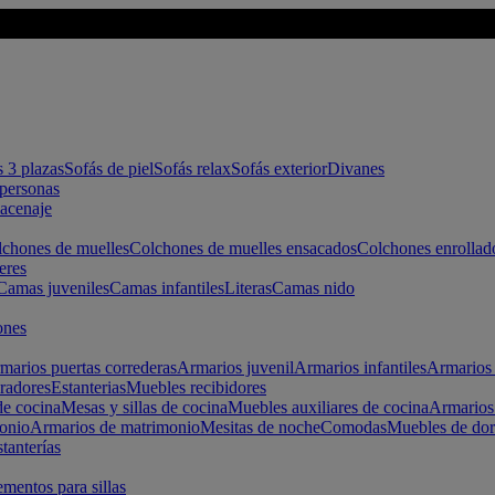
s 3 plazas
Sofás de piel
Sofás relax
Sofás exterior
Divanes
apersonas
macenaje
chones de muelles
Colchones de muelles ensacados
Colchones enrollad
eres
Camas juveniles
Camas infantiles
Literas
Camas nido
ones
marios puertas correderas
Armarios juvenil
Armarios infantiles
Armarios 
radores
Estanterias
Muebles recibidores
e cocina
Mesas y sillas de cocina
Muebles auxiliares de cocina
Armarios
onio
Armarios de matrimonio
Mesitas de noche
Comodas
Muebles de dor
tanterías
entos para sillas