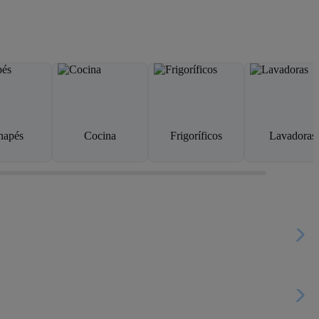
napés
Cocina
Frigoríficos
Lavadoras