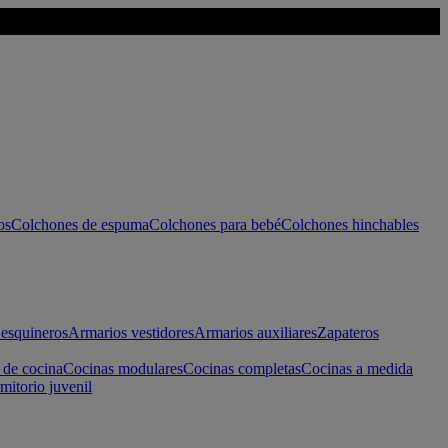
os
Colchones de espuma
Colchones para bebé
Colchones hinchables
esquineros
Armarios vestidores
Armarios auxiliares
Zapateros
 de cocina
Cocinas modulares
Cocinas completas
Cocinas a medida
mitorio juvenil