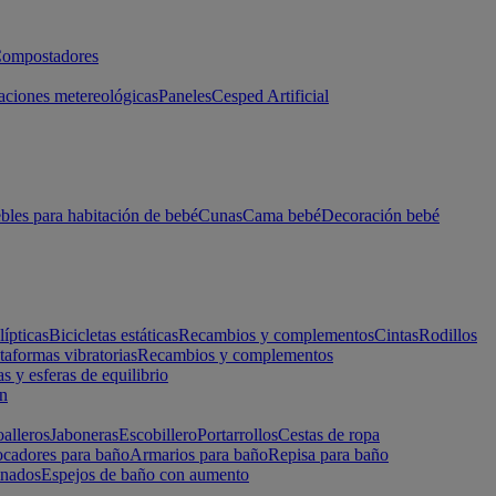
ompostadores
aciones metereológicas
Paneles
Cesped Artificial
les para habitación de bebé
Cunas
Cama bebé
Decoración bebé
lípticas
Bicicletas estáticas
Recambios y complementos
Cintas
Rodillos
taformas vibratorias
Recambios y complementos
s y esferas de equilibrio
ón
alleros
Jaboneras
Escobillero
Portarrollos
Cestas de ropa
cadores para baño
Armarios para baño
Repisa para baño
inados
Espejos de baño con aumento