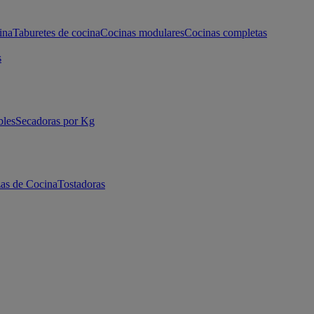
ina
Taburetes de cocina
Cocinas modulares
Cocinas completas
s
bles
Secadoras por Kg
as de Cocina
Tostadoras