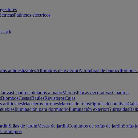
oyectores
éctricas
Patinetes eléctricos
s Jack
ras antideslizantes
Alfombras de exterior
Alfombras de baño
Alfombras 
Canvas
Cuadros pintados a mano
Marcos
Placas decorativas
Cuadros
s
Biombos
Cestas
Baúles
Revisteros
Cajas
s artificiales
Maceteros
Jarrones
Marcos de fotos
Figuras decorativas
Cajit
muebles
Iluminación para dormitorio
Iluminación exterior
Guirnaldas
Bali
ardín
Sillas de jardín
Mesas de jardín
Conjuntos de sofás de jardín
Sofás j
s
Columpios