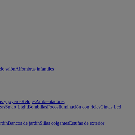
de salón
Alfombras infantiles
as y joyeros
Relojes
Ambientadores
zas
Smart Light
Bombillas
Focos
Iluminación con rieles
Cintas Led
ardín
Bancos de jardín
Sillas colgantes
Estufas de exterior