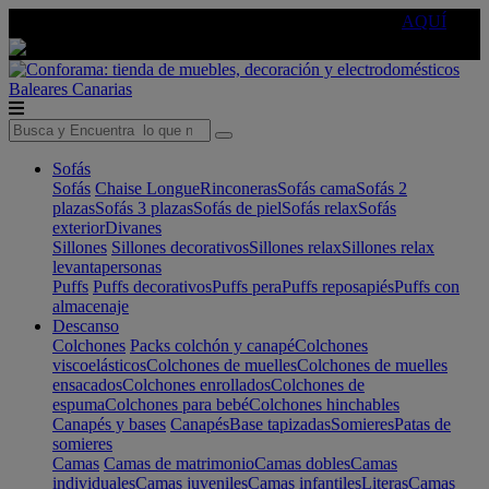
🔵Cambia tu electro con
-10% EXTRA
de descuento ☑️
AQUÍ
Baleares
Canarias
Sofás
Sofás
Chaise Longue
Rinconeras
Sofás cama
Sofás 2
plazas
Sofás 3 plazas
Sofás de piel
Sofás relax
Sofás
exterior
Divanes
Sillones
Sillones decorativos
Sillones relax
Sillones relax
levantapersonas
Puffs
Puffs decorativos
Puffs pera
Puffs reposapiés
Puffs con
almacenaje
Descanso
Colchones
Packs colchón y canapé
Colchones
viscoelásticos
Colchones de muelles
Colchones de muelles
ensacados
Colchones enrollados
Colchones de
espuma
Colchones para bebé
Colchones hinchables
Canapés y bases
Canapés
Base tapizadas
Somieres
Patas de
somieres
Camas
Camas de matrimonio
Camas dobles
Camas
individuales
Camas juveniles
Camas infantiles
Literas
Camas