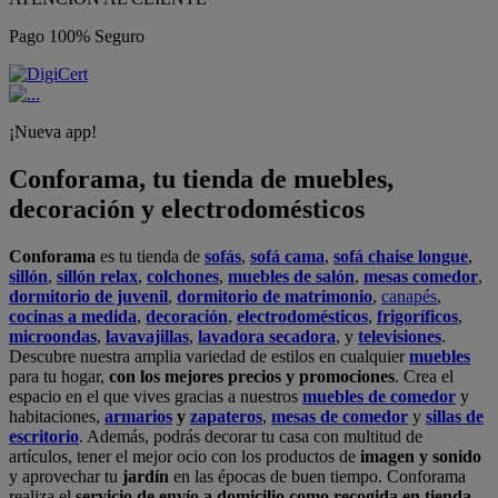
Pago 100% Seguro
¡Nueva app!
Conforama, tu tienda de muebles,
decoración y electrodomésticos
Conforama
es tu tienda de
sofás
,
sofá cama
,
sofá chaise longue
,
sillón
,
sillón relax
,
colchones
,
muebles de salón
,
mesas comedor
,
dormitorio de juvenil
,
dormitorio de matrimonio
,
canapés
,
cocinas a medida
,
decoración
,
electrodomésticos
,
frigoríficos
,
microondas
,
lavavajillas
,
lavadora secadora
, y
televisiones
.
Descubre nuestra amplia variedad de estilos en cualquier
muebles
para tu hogar,
con los mejores precios y promociones
. Crea el
espacio en el que vives gracias a nuestros
muebles de comedor
y
habitaciones,
armarios
y
zapateros
,
mesas de comedor
y
sillas de
escritorio
. Además, podrás decorar tu casa con multitud de
artículos, tener el mejor ocio con los productos de
imagen y sonido
y aprovechar tu
jardín
en las épocas de buen tiempo. Conforama
realiza el
servicio de envío a domicilio como recogida en tienda.