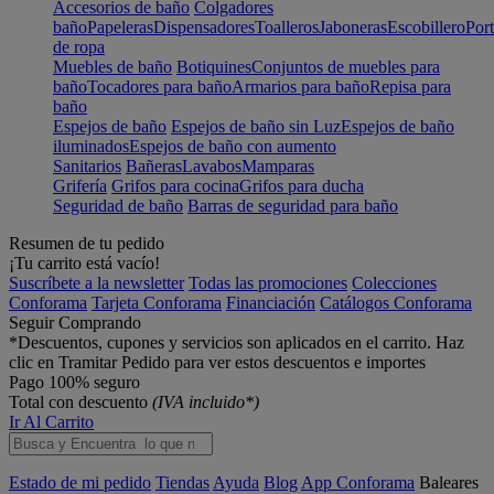
Accesorios de baño
Colgadores
baño
Papeleras
Dispensadores
Toalleros
Jaboneras
Escobillero
Port
de ropa
Muebles de baño
Botiquines
Conjuntos de muebles para
baño
Tocadores para baño
Armarios para baño
Repisa para
baño
Espejos de baño
Espejos de baño sin Luz
Espejos de baño
iluminados
Espejos de baño con aumento
Sanitarios
Bañeras
Lavabos
Mamparas
Grifería
Grifos para cocina
Grifos para ducha
Seguridad de baño
Barras de seguridad para baño
Resumen de tu pedido
¡Tu carrito está vacío!
Suscríbete a la newsletter
Todas las promociones
Colecciones
Conforama
Tarjeta Conforama
Financiación
Catálogos Conforama
Seguir Comprando
*Descuentos, cupones y servicios son aplicados en el carrito. Haz
clic en Tramitar Pedido para ver estos descuentos e importes
Pago 100% seguro
Total con descuento
(IVA incluido*)
Ir Al Carrito
Estado de mi pedido
Tiendas
Ayuda
Blog
App Conforama
Baleares