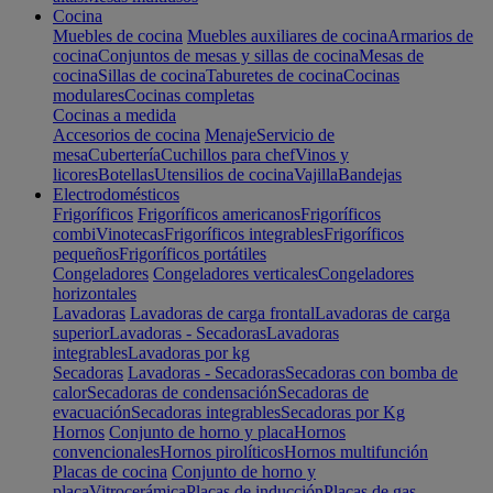
Cocina
Muebles de cocina
Muebles auxiliares de cocina
Armarios de
cocina
Conjuntos de mesas y sillas de cocina
Mesas de
cocina
Sillas de cocina
Taburetes de cocina
Cocinas
modulares
Cocinas completas
Cocinas a medida
Accesorios de cocina
Menaje
Servicio de
mesa
Cubertería
Cuchillos para chef
Vinos y
licores
Botellas
Utensilios de cocina
Vajilla
Bandejas
Electrodomésticos
Frigoríficos
Frigoríficos americanos
Frigoríficos
combi
Vinotecas
Frigoríficos integrables
Frigoríficos
pequeños
Frigoríficos portátiles
Congeladores
Congeladores verticales
Congeladores
horizontales
Lavadoras
Lavadoras de carga frontal
Lavadoras de carga
superior
Lavadoras - Secadoras
Lavadoras
integrables
Lavadoras por kg
Secadoras
Lavadoras - Secadoras
Secadoras con bomba de
calor
Secadoras de condensación
Secadoras de
evacuación
Secadoras integrables
Secadoras por Kg
Hornos
Conjunto de horno y placa
Hornos
convencionales
Hornos pirolíticos
Hornos multifunción
Placas de cocina
Conjunto de horno y
placa
Vitrocerámica
Placas de inducción
Placas de gas