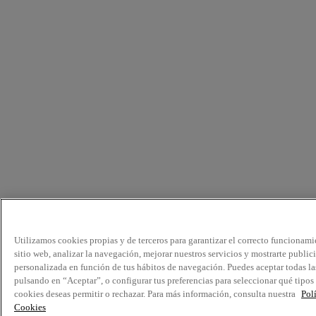
Utilizamos cookies propias y de terceros para garantizar el correcto funcionami
sitio web, analizar la navegación, mejorar nuestros servicios y mostrarte public
personalizada en función de tus hábitos de navegación. Puedes aceptar todas la
pulsando en “Aceptar”, o configurar tus preferencias para seleccionar qué tipos
cookies deseas permitir o rechazar. Para más información, consulta nuestra
Pol
Cookies