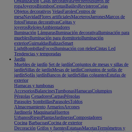
Organización
Cajas decorativas
Percheros
Burros de
ropa
Joyeros
Biombos
Cestas
Baúles
Revisteros
Cajas
Objetos decorativos
Velas
Faroles
Centros de
mesa
Navidad
Flores artificiales
Maceteros
Jarrones
Marcos de
fotos
Figuras decorativas
Cajitas y
joyeros
Relojes
Ambientadores
Iluminación
Lámparas
Iluminación decorativa
Iluminación para
muebles
Iluminación para dormitorio
Iluminación
exterior
Guirnaldas
Balizas
Smart
Light
Bombillas
Focos
Iluminación con rieles
Cintas Led
Tendencias y temporadas
Jardín
Muebles de jardín
Set de jardín
Conjuntos de mesas y sillas de
jardín
Sillas de jardín
Mesas de jardín
Conjuntos de sofás de
jardín
Sofás jardín
Bancos de jardín
Sillas colgantes
Estufas de
exterior
Hamacas y tumbonas
Accesorios
Balancines
Tumbonas
Hamacas
Columpios
Pérgolas
Cenadores
Carpas
Pérgolas
Parasoles
Sombrillas
Parasoles
Toldos
Almacenamiento
Armarios
Arcones
Jardinería
Maquinaria
Huertos
Urbanos
Riego
Plantas
Jardineras
Compostadores
Cocina
Barbacoas
Cocina de exterior
Decoración
Grifos y fuentes
Estatuas
Macetas
Termómetros y