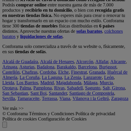
Podrás
comprar online
entre nuestra gama de más de 7.000
productos y
recibirlo en tu domicilio
, o bien con
recogida gratis
en nuestras tiendas física.
No esperes más para crear o renovar tu
hogar y transformarlo en un espacio con mucho estilo. Conforama
tiene 300
tiendas de muebles
físicas distribuidas en
6 países
distintos. Aproveche nuestras ofertas de
sofas baratos
,
colchones
baratos
y
liquidaciones de sofas
.
Conforama solo comercializa a través de su website o, físicamente,
en sus
tiendas de sofás
.
Alcalá de Guadaíra
,
Alcalá de Henares
,
Alcorcón
,
Alfafar
,
Alicante
,
Arinaga
,
Asturias
,
Badalona
,
Barakaldo
,
Barcelona
,
Burjassot
,
Castellón
,
Chafiras
,
Cordoba
,
Elche
,
Finestrat
,
Granada
,
Huércal de
Almería
,
La Coruña
,
La Laguna
,
La Zenia
,
Lanzarote
,
León
,
Lleida
,
Los Barrios
,
Madrid
,
Majadahonda
,
Málaga
,
Murcia
,
Orotava
,
Palma
,
Pamplona
,
Rivas
,
Sabadell
,
Sagunto
,
Salt, Girona
,
San Sebastian
,
Sant Boi
,
Santander
,
Santiago de Compostela
,
Sevilla
,
Tamaraceite
,
Terrassa
,
Viana
,
Vilanova i la Geltrú
,
Zaragoza
Ver más >>
© Conforama
Términos y Condiciones
Política de privacidad
Política de cookies
Configuración de Cookies