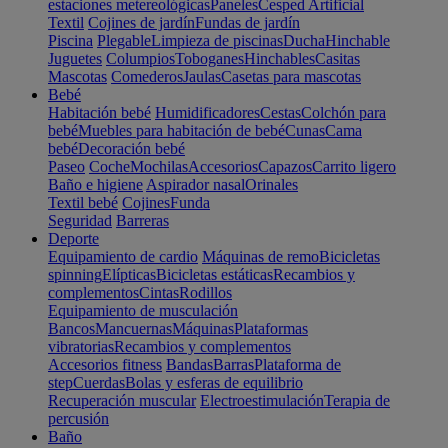
estaciones metereológicas
Paneles
Cesped Artificial
Textil
Cojines de jardín
Fundas de jardín
Piscina
Plegable
Limpieza de piscinas
Ducha
Hinchable
Juguetes
Columpios
Toboganes
Hinchables
Casitas
Mascotas
Comederos
Jaulas
Casetas para mascotas
Bebé
Habitación bebé
Humidificadores
Cestas
Colchón para
bebé
Muebles para habitación de bebé
Cunas
Cama
bebé
Decoración bebé
Paseo
Coche
Mochilas
Accesorios
Capazos
Carrito ligero
Baño e higiene
Aspirador nasal
Orinales
Textil bebé
Cojines
Funda
Seguridad
Barreras
Deporte
Equipamiento de cardio
Máquinas de remo
Bicicletas
spinning
Elípticas
Bicicletas estáticas
Recambios y
complementos
Cintas
Rodillos
Equipamiento de musculación
Bancos
Mancuernas
Máquinas
Plataformas
vibratorias
Recambios y complementos
Accesorios fitness
Bandas
Barras
Plataforma de
step
Cuerdas
Bolas y esferas de equilibrio
Recuperación muscular
Electroestimulación
Terapia de
percusión
Baño