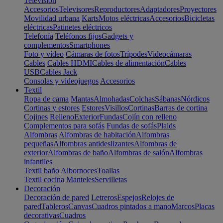
Televisión
Accesorios
Televisores
Reproductores
Adaptadores
Proyectores
Movilidad urbana
Karts
Motos eléctricas
Accesorios
Bicicletas
eléctricas
Patinetes eléctricos
Telefonía
Teléfonos fijos
Gadgets y
complementos
Smartphones
Foto y vídeo
Cámaras de fotos
Trípodes
Videocámaras
Cables
Cables HDMI
Cables de alimentación
Cables
USB
Cables Jack
Consolas y videojuegos
Accesorios
Textil
Ropa de cama
Mantas
Almohadas
Colchas
Sábanas
Nórdicos
Cortinas y estores
Estores
Visillos
Cortinas
Barras de cortina
Cojines
Relleno
Exterior
Fundas
Cojín con relleno
Complementos para sofás
Fundas de sofás
Plaids
Alfombras
Alfombras de habitación
Alfombras
pequeñas
Alfombras antideslizantes
Alfombras de
exterior
Alfombras de baño
Alfombras de salón
Alfombras
infantiles
Textil baño
Albornoces
Toallas
Textil cocina
Manteles
Servilletas
Decoración
Decoración de pared
Letreros
Espejos
Relojes de
pared
Tableros
Canvas
Cuadros pintados a mano
Marcos
Placas
decorativas
Cuadros