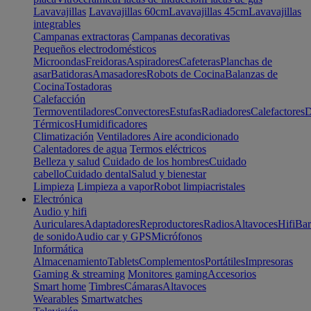
Lavavajillas
Lavavajillas 60cm
Lavavajillas 45cm
Lavavajillas
integrables
Campanas extractoras
Campanas decorativas
Pequeños electrodomésticos
Microondas
Freidoras
Aspiradores
Cafeteras
Planchas de
asar
Batidoras
Amasadores
Robots de Cocina
Balanzas de
Cocina
Tostadoras
Calefacción
Termoventiladores
Convectores
Estufas
Radiadores
Calefactores
D
Térmicos
Humidificadores
Climatización
Ventiladores
Aire acondicionado
Calentadores de agua
Termos eléctricos
Belleza y salud
Cuidado de los hombres
Cuidado
cabello
Cuidado dental
Salud y bienestar
Limpieza
Limpieza a vapor
Robot limpiacristales
Electrónica
Audio y hifi
Auriculares
Adaptadores
Reproductores
Radios
Altavoces
Hifi
Bar
de sonido
Audio car y GPS
Micrófonos
Informática
Almacenamiento
Tablets
Complementos
Portátiles
Impresoras
Gaming & streaming
Monitores gaming
Accesorios
Smart home
Timbres
Cámaras
Altavoces
Wearables
Smartwatches