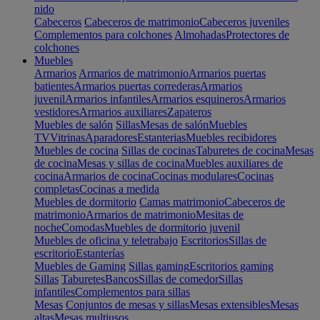
nido
Cabeceros
Cabeceros de matrimonio
Cabeceros juveniles
Complementos para colchones
Almohadas
Protectores de
colchones
Muebles
Armarios
Armarios de matrimonio
Armarios puertas
batientes
Armarios puertas correderas
Armarios
juvenil
Armarios infantiles
Armarios esquineros
Armarios
vestidores
Armarios auxiliares
Zapateros
Muebles de salón
Sillas
Mesas de salón
Muebles
TV
Vitrinas
Aparadores
Estanterias
Muebles recibidores
Muebles de cocina
Sillas de cocinas
Taburetes de cocina
Mesas
de cocina
Mesas y sillas de cocina
Muebles auxiliares de
cocina
Armarios de cocina
Cocinas modulares
Cocinas
completas
Cocinas a medida
Muebles de dormitorio
Camas matrimonio
Cabeceros de
matrimonio
Armarios de matrimonio
Mesitas de
noche
Comodas
Muebles de dormitorio juvenil
Muebles de oficina y teletrabajo
Escritorios
Sillas de
escritorio
Estanterías
Muebles de Gaming
Sillas gaming
Escritorios gaming
Sillas
Taburetes
Bancos
Sillas de comedor
Sillas
infantiles
Complementos para sillas
Mesas
Conjuntos de mesas y sillas
Mesas extensibles
Mesas
altas
Mesas multiusos