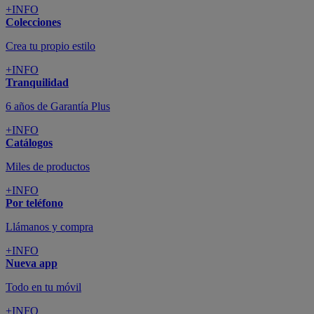
+INFO
Colecciones
Crea tu propio estilo
+INFO
Tranquilidad
6 años de Garantía Plus
+INFO
Catálogos
Miles de productos
+INFO
Por teléfono
Llámanos y compra
+INFO
Nueva app
Todo en tu móvil
+INFO