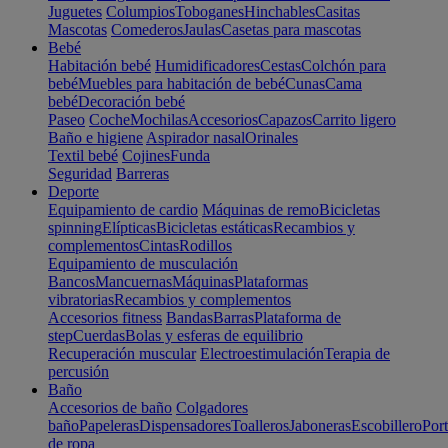
Juguetes
Columpios
Toboganes
Hinchables
Casitas
Mascotas
Comederos
Jaulas
Casetas para mascotas
Bebé
Habitación bebé
Humidificadores
Cestas
Colchón para
bebé
Muebles para habitación de bebé
Cunas
Cama
bebé
Decoración bebé
Paseo
Coche
Mochilas
Accesorios
Capazos
Carrito ligero
Baño e higiene
Aspirador nasal
Orinales
Textil bebé
Cojines
Funda
Seguridad
Barreras
Deporte
Equipamiento de cardio
Máquinas de remo
Bicicletas
spinning
Elípticas
Bicicletas estáticas
Recambios y
complementos
Cintas
Rodillos
Equipamiento de musculación
Bancos
Mancuernas
Máquinas
Plataformas
vibratorias
Recambios y complementos
Accesorios fitness
Bandas
Barras
Plataforma de
step
Cuerdas
Bolas y esferas de equilibrio
Recuperación muscular
Electroestimulación
Terapia de
percusión
Baño
Accesorios de baño
Colgadores
baño
Papeleras
Dispensadores
Toalleros
Jaboneras
Escobillero
Port
de ropa