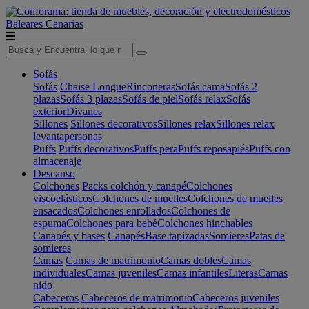
Baleares
Canarias
Sofás
Sofás
Chaise Longue
Rinconeras
Sofás cama
Sofás 2
plazas
Sofás 3 plazas
Sofás de piel
Sofás relax
Sofás
exterior
Divanes
Sillones
Sillones decorativos
Sillones relax
Sillones relax
levantapersonas
Puffs
Puffs decorativos
Puffs pera
Puffs reposapiés
Puffs con
almacenaje
Descanso
Colchones
Packs colchón y canapé
Colchones
viscoelásticos
Colchones de muelles
Colchones de muelles
ensacados
Colchones enrollados
Colchones de
espuma
Colchones para bebé
Colchones hinchables
Canapés y bases
Canapés
Base tapizadas
Somieres
Patas de
somieres
Camas
Camas de matrimonio
Camas dobles
Camas
individuales
Camas juveniles
Camas infantiles
Literas
Camas
nido
Cabeceros
Cabeceros de matrimonio
Cabeceros juveniles