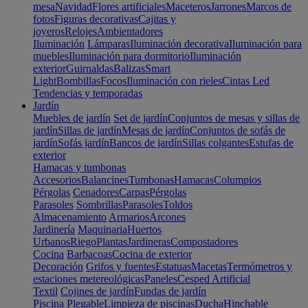
mesa
Navidad
Flores artificiales
Maceteros
Jarrones
Marcos de
fotos
Figuras decorativas
Cajitas y
joyeros
Relojes
Ambientadores
Iluminación
Lámparas
Iluminación decorativa
Iluminación para
muebles
Iluminación para dormitorio
Iluminación
exterior
Guirnaldas
Balizas
Smart
Light
Bombillas
Focos
Iluminación con rieles
Cintas Led
Tendencias y temporadas
Jardín
Muebles de jardín
Set de jardín
Conjuntos de mesas y sillas de
jardín
Sillas de jardín
Mesas de jardín
Conjuntos de sofás de
jardín
Sofás jardín
Bancos de jardín
Sillas colgantes
Estufas de
exterior
Hamacas y tumbonas
Accesorios
Balancines
Tumbonas
Hamacas
Columpios
Pérgolas
Cenadores
Carpas
Pérgolas
Parasoles
Sombrillas
Parasoles
Toldos
Almacenamiento
Armarios
Arcones
Jardinería
Maquinaria
Huertos
Urbanos
Riego
Plantas
Jardineras
Compostadores
Cocina
Barbacoas
Cocina de exterior
Decoración
Grifos y fuentes
Estatuas
Macetas
Termómetros y
estaciones metereológicas
Paneles
Cesped Artificial
Textil
Cojines de jardín
Fundas de jardín
Piscina
Plegable
Limpieza de piscinas
Ducha
Hinchable