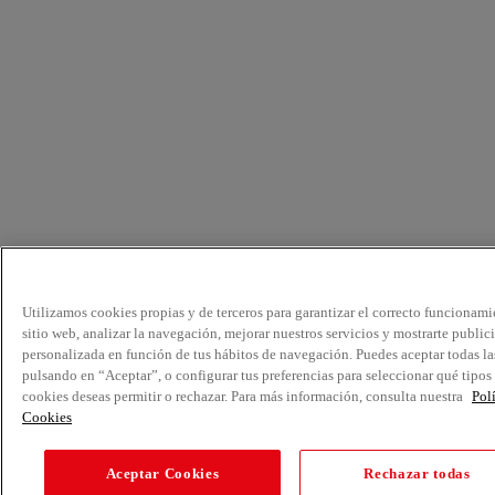
Utilizamos cookies propias y de terceros para garantizar el correcto funcionami
sitio web, analizar la navegación, mejorar nuestros servicios y mostrarte public
personalizada en función de tus hábitos de navegación. Puedes aceptar todas la
pulsando en “Aceptar”, o configurar tus preferencias para seleccionar qué tipos
cookies deseas permitir o rechazar. Para más información, consulta nuestra
Pol
Cookies
Aceptar Cookies
Rechazar todas