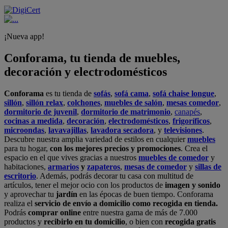
¡Nueva app!
Conforama, tu tienda de muebles,
decoración y electrodomésticos
Conforama
es tu tienda de
sofás
,
sofá cama
,
sofá chaise longue
,
sillón
,
sillón relax
,
colchones
,
muebles de salón
,
mesas comedor
,
dormitorio de juvenil
,
dormitorio de matrimonio
,
canapés
,
cocinas a medida
,
decoración
,
electrodomésticos
,
frigoríficos
,
microondas
,
lavavajillas
,
lavadora secadora
, y
televisiones
.
Descubre nuestra amplia variedad de estilos en cualquier
muebles
para tu hogar,
con los mejores precios y promociones
. Crea el
espacio en el que vives gracias a nuestros
muebles de comedor
y
habitaciones,
armarios
y
zapateros
,
mesas de comedor
y
sillas de
escritorio
. Además, podrás decorar tu casa con multitud de
artículos, tener el mejor ocio con los productos de
imagen y sonido
y aprovechar tu
jardín
en las épocas de buen tiempo. Conforama
realiza el
servicio de envío a domicilio como recogida en tienda.
Podrás
comprar online
entre nuestra gama de más de 7.000
productos y
recibirlo en tu domicilio
, o bien con
recogida gratis