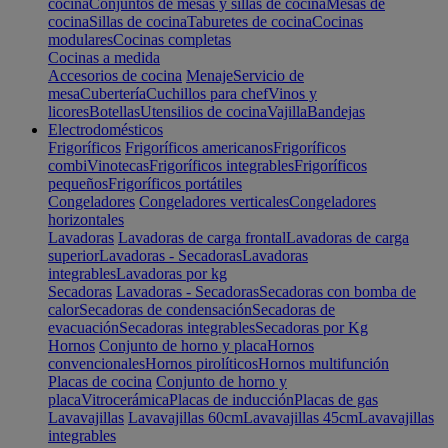
cocina
Conjuntos de mesas y sillas de cocina
Mesas de
cocina
Sillas de cocina
Taburetes de cocina
Cocinas
modulares
Cocinas completas
Cocinas a medida
Accesorios de cocina
Menaje
Servicio de
mesa
Cubertería
Cuchillos para chef
Vinos y
licores
Botellas
Utensilios de cocina
Vajilla
Bandejas
Electrodomésticos
Frigoríficos
Frigoríficos americanos
Frigoríficos
combi
Vinotecas
Frigoríficos integrables
Frigoríficos
pequeños
Frigoríficos portátiles
Congeladores
Congeladores verticales
Congeladores
horizontales
Lavadoras
Lavadoras de carga frontal
Lavadoras de carga
superior
Lavadoras - Secadoras
Lavadoras
integrables
Lavadoras por kg
Secadoras
Lavadoras - Secadoras
Secadoras con bomba de
calor
Secadoras de condensación
Secadoras de
evacuación
Secadoras integrables
Secadoras por Kg
Hornos
Conjunto de horno y placa
Hornos
convencionales
Hornos pirolíticos
Hornos multifunción
Placas de cocina
Conjunto de horno y
placa
Vitrocerámica
Placas de inducción
Placas de gas
Lavavajillas
Lavavajillas 60cm
Lavavajillas 45cm
Lavavajillas
integrables