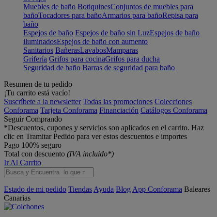
Muebles de baño
Botiquines
Conjuntos de muebles para
baño
Tocadores para baño
Armarios para baño
Repisa para
baño
Espejos de baño
Espejos de baño sin Luz
Espejos de baño
iluminados
Espejos de baño con aumento
Sanitarios
Bañeras
Lavabos
Mamparas
Grifería
Grifos para cocina
Grifos para ducha
Seguridad de baño
Barras de seguridad para baño
Resumen de tu pedido
¡Tu carrito está vacío!
Suscríbete a la newsletter
Todas las promociones
Colecciones
Conforama
Tarjeta Conforama
Financiación
Catálogos Conforama
Seguir Comprando
*Descuentos, cupones y servicios son aplicados en el carrito. Haz
clic en Tramitar Pedido para ver estos descuentos e importes
Pago 100% seguro
Total con descuento
(IVA incluido*)
Ir Al Carrito
Estado de mi pedido
Tiendas
Ayuda
Blog
App Conforama
Baleares
Canarias