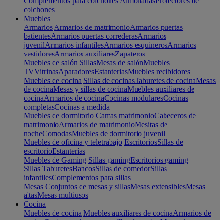
Complementos para colchones
Almohadas
Protectores de
colchones
Muebles
Armarios
Armarios de matrimonio
Armarios puertas
batientes
Armarios puertas correderas
Armarios
juvenil
Armarios infantiles
Armarios esquineros
Armarios
vestidores
Armarios auxiliares
Zapateros
Muebles de salón
Sillas
Mesas de salón
Muebles
TV
Vitrinas
Aparadores
Estanterias
Muebles recibidores
Muebles de cocina
Sillas de cocinas
Taburetes de cocina
Mesas
de cocina
Mesas y sillas de cocina
Muebles auxiliares de
cocina
Armarios de cocina
Cocinas modulares
Cocinas
completas
Cocinas a medida
Muebles de dormitorio
Camas matrimonio
Cabeceros de
matrimonio
Armarios de matrimonio
Mesitas de
noche
Comodas
Muebles de dormitorio juvenil
Muebles de oficina y teletrabajo
Escritorios
Sillas de
escritorio
Estanterías
Muebles de Gaming
Sillas gaming
Escritorios gaming
Sillas
Taburetes
Bancos
Sillas de comedor
Sillas
infantiles
Complementos para sillas
Mesas
Conjuntos de mesas y sillas
Mesas extensibles
Mesas
altas
Mesas multiusos
Cocina
Muebles de cocina
Muebles auxiliares de cocina
Armarios de