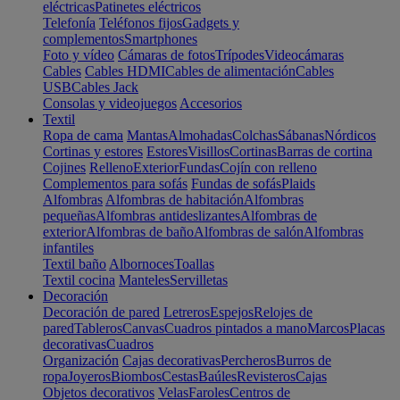
eléctricas
Patinetes eléctricos
Telefonía
Teléfonos fijos
Gadgets y
complementos
Smartphones
Foto y vídeo
Cámaras de fotos
Trípodes
Videocámaras
Cables
Cables HDMI
Cables de alimentación
Cables
USB
Cables Jack
Consolas y videojuegos
Accesorios
Textil
Ropa de cama
Mantas
Almohadas
Colchas
Sábanas
Nórdicos
Cortinas y estores
Estores
Visillos
Cortinas
Barras de cortina
Cojines
Relleno
Exterior
Fundas
Cojín con relleno
Complementos para sofás
Fundas de sofás
Plaids
Alfombras
Alfombras de habitación
Alfombras
pequeñas
Alfombras antideslizantes
Alfombras de
exterior
Alfombras de baño
Alfombras de salón
Alfombras
infantiles
Textil baño
Albornoces
Toallas
Textil cocina
Manteles
Servilletas
Decoración
Decoración de pared
Letreros
Espejos
Relojes de
pared
Tableros
Canvas
Cuadros pintados a mano
Marcos
Placas
decorativas
Cuadros
Organización
Cajas decorativas
Percheros
Burros de
ropa
Joyeros
Biombos
Cestas
Baúles
Revisteros
Cajas
Objetos decorativos
Velas
Faroles
Centros de