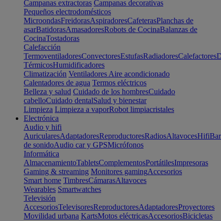
Campanas extractoras
Campanas decorativas
Pequeños electrodomésticos
Microondas
Freidoras
Aspiradores
Cafeteras
Planchas de
asar
Batidoras
Amasadores
Robots de Cocina
Balanzas de
Cocina
Tostadoras
Calefacción
Termoventiladores
Convectores
Estufas
Radiadores
Calefactores
D
Térmicos
Humidificadores
Climatización
Ventiladores
Aire acondicionado
Calentadores de agua
Termos eléctricos
Belleza y salud
Cuidado de los hombres
Cuidado
cabello
Cuidado dental
Salud y bienestar
Limpieza
Limpieza a vapor
Robot limpiacristales
Electrónica
Audio y hifi
Auriculares
Adaptadores
Reproductores
Radios
Altavoces
Hifi
Bar
de sonido
Audio car y GPS
Micrófonos
Informática
Almacenamiento
Tablets
Complementos
Portátiles
Impresoras
Gaming & streaming
Monitores gaming
Accesorios
Smart home
Timbres
Cámaras
Altavoces
Wearables
Smartwatches
Televisión
Accesorios
Televisores
Reproductores
Adaptadores
Proyectores
Movilidad urbana
Karts
Motos eléctricas
Accesorios
Bicicletas