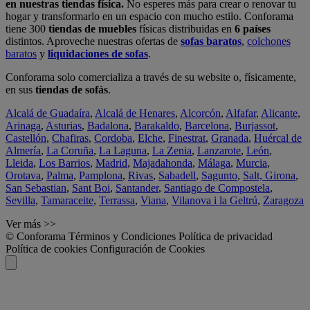
en nuestras tiendas física.
No esperes más para crear o renovar tu
hogar y transformarlo en un espacio con mucho estilo. Conforama
tiene 300
tiendas de muebles
físicas distribuidas en
6 países
distintos. Aproveche nuestras ofertas de
sofas baratos
,
colchones
baratos
y
liquidaciones de sofas
.
Conforama solo comercializa a través de su website o, físicamente,
en sus
tiendas de sofás
.
Alcalá de Guadaíra
,
Alcalá de Henares
,
Alcorcón
,
Alfafar
,
Alicante
,
Arinaga
,
Asturias
,
Badalona
,
Barakaldo
,
Barcelona
,
Burjassot
,
Castellón
,
Chafiras
,
Cordoba
,
Elche
,
Finestrat
,
Granada
,
Huércal de
Almería
,
La Coruña
,
La Laguna
,
La Zenia
,
Lanzarote
,
León
,
Lleida
,
Los Barrios
,
Madrid
,
Majadahonda
,
Málaga
,
Murcia
,
Orotava
,
Palma
,
Pamplona
,
Rivas
,
Sabadell
,
Sagunto
,
Salt, Girona
,
San Sebastian
,
Sant Boi
,
Santander
,
Santiago de Compostela
,
Sevilla
,
Tamaraceite
,
Terrassa
,
Viana
,
Vilanova i la Geltrú
,
Zaragoza
Ver más >>
© Conforama
Términos y Condiciones
Política de privacidad
Política de cookies
Configuración de Cookies