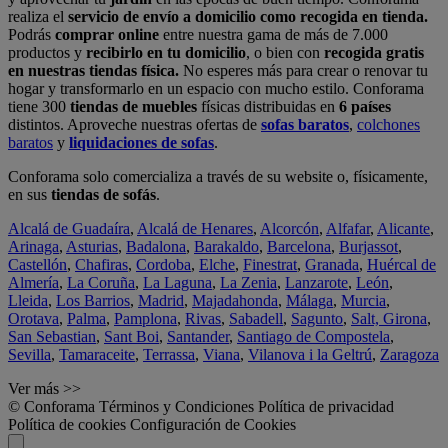
realiza el
servicio de envío a domicilio como recogida en tienda.
Podrás
comprar online
entre nuestra gama de más de 7.000
productos y
recibirlo en tu domicilio
, o bien con
recogida gratis
en nuestras tiendas física.
No esperes más para crear o renovar tu
hogar y transformarlo en un espacio con mucho estilo. Conforama
tiene 300
tiendas de muebles
físicas distribuidas en
6 países
distintos. Aproveche nuestras ofertas de
sofas baratos
,
colchones
baratos
y
liquidaciones de sofas
.
Conforama solo comercializa a través de su website o, físicamente,
en sus
tiendas de sofás
.
Alcalá de Guadaíra
,
Alcalá de Henares
,
Alcorcón
,
Alfafar
,
Alicante
,
Arinaga
,
Asturias
,
Badalona
,
Barakaldo
,
Barcelona
,
Burjassot
,
Castellón
,
Chafiras
,
Cordoba
,
Elche
,
Finestrat
,
Granada
,
Huércal de
Almería
,
La Coruña
,
La Laguna
,
La Zenia
,
Lanzarote
,
León
,
Lleida
,
Los Barrios
,
Madrid
,
Majadahonda
,
Málaga
,
Murcia
,
Orotava
,
Palma
,
Pamplona
,
Rivas
,
Sabadell
,
Sagunto
,
Salt, Girona
,
San Sebastian
,
Sant Boi
,
Santander
,
Santiago de Compostela
,
Sevilla
,
Tamaraceite
,
Terrassa
,
Viana
,
Vilanova i la Geltrú
,
Zaragoza
Ver más >>
© Conforama
Términos y Condiciones
Política de privacidad
Política de cookies
Configuración de Cookies