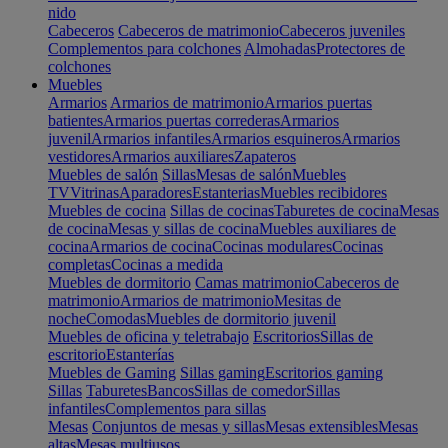
nido
Cabeceros
Cabeceros de matrimonio
Cabeceros juveniles
Complementos para colchones
Almohadas
Protectores de
colchones
Muebles
Armarios
Armarios de matrimonio
Armarios puertas
batientes
Armarios puertas correderas
Armarios
juvenil
Armarios infantiles
Armarios esquineros
Armarios
vestidores
Armarios auxiliares
Zapateros
Muebles de salón
Sillas
Mesas de salón
Muebles
TV
Vitrinas
Aparadores
Estanterias
Muebles recibidores
Muebles de cocina
Sillas de cocinas
Taburetes de cocina
Mesas
de cocina
Mesas y sillas de cocina
Muebles auxiliares de
cocina
Armarios de cocina
Cocinas modulares
Cocinas
completas
Cocinas a medida
Muebles de dormitorio
Camas matrimonio
Cabeceros de
matrimonio
Armarios de matrimonio
Mesitas de
noche
Comodas
Muebles de dormitorio juvenil
Muebles de oficina y teletrabajo
Escritorios
Sillas de
escritorio
Estanterías
Muebles de Gaming
Sillas gaming
Escritorios gaming
Sillas
Taburetes
Bancos
Sillas de comedor
Sillas
infantiles
Complementos para sillas
Mesas
Conjuntos de mesas y sillas
Mesas extensibles
Mesas
altas
Mesas multiusos