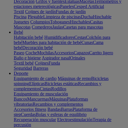
Decoración
Grifos y fuentes
Estatuas
Macetas
Termómetros y
estaciones metereológicas
Paneles
Cesped Artificial
Textil
Cojines de jardín
Fundas de jardín
Piscina
Plegable
Limpieza de piscinas
Ducha
Hinchable
Juguetes
Columpios
Toboganes
Hinchables
Casitas
Mascotas
Comederos
Jaulas
Casetas para mascotas
Bebé
Habitación bebé
Humidificadores
Cestas
Colchón para
bebé
Muebles para habitación de bebé
Cunas
Cama
bebé
Decoración bebé
Paseo
Coche
Mochilas
Accesorios
Capazos
Carrito ligero
Baño e higiene
Aspirador nasal
Orinales
Textil bebé
Cojines
Funda
Seguridad
Barreras
Deporte
Equipamiento de cardio
Máquinas de remo
Bicicletas
spinning
Elípticas
Bicicletas estáticas
Recambios y
complementos
Cintas
Rodillos
Equipamiento de musculación
Bancos
Mancuernas
Máquinas
Plataformas
vibratorias
Recambios y complementos
Accesorios fitness
Bandas
Barras
Plataforma de
step
Cuerdas
Bolas y esferas de equilibrio
Recuperación muscular
Electroestimulación
Terapia de
percusión