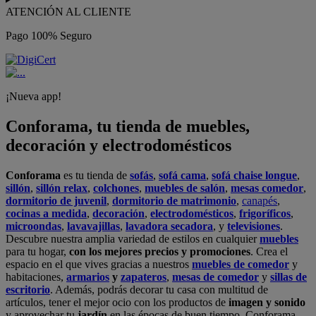
ATENCIÓN AL CLIENTE
Pago 100% Seguro
¡Nueva app!
Conforama, tu tienda de muebles,
decoración y electrodomésticos
Conforama
es tu tienda de
sofás
,
sofá cama
,
sofá chaise longue
,
sillón
,
sillón relax
,
colchones
,
muebles de salón
,
mesas comedor
,
dormitorio de juvenil
,
dormitorio de matrimonio
,
canapés
,
cocinas a medida
,
decoración
,
electrodomésticos
,
frigoríficos
,
microondas
,
lavavajillas
,
lavadora secadora
, y
televisiones
.
Descubre nuestra amplia variedad de estilos en cualquier
muebles
para tu hogar,
con los mejores precios y promociones
. Crea el
espacio en el que vives gracias a nuestros
muebles de comedor
y
habitaciones,
armarios
y
zapateros
,
mesas de comedor
y
sillas de
escritorio
. Además, podrás decorar tu casa con multitud de
artículos, tener el mejor ocio con los productos de
imagen y sonido
y aprovechar tu
jardín
en las épocas de buen tiempo. Conforama