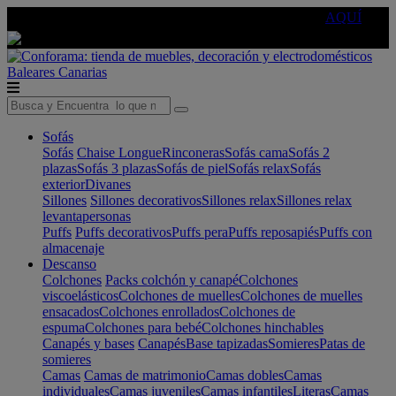
🔵Cambia tu electro con
-10% EXTRA
de descuento ☑️
AQUÍ
Baleares
Canarias
Sofás
Sofás
Chaise Longue
Rinconeras
Sofás cama
Sofás 2
plazas
Sofás 3 plazas
Sofás de piel
Sofás relax
Sofás
exterior
Divanes
Sillones
Sillones decorativos
Sillones relax
Sillones relax
levantapersonas
Puffs
Puffs decorativos
Puffs pera
Puffs reposapiés
Puffs con
almacenaje
Descanso
Colchones
Packs colchón y canapé
Colchones
viscoelásticos
Colchones de muelles
Colchones de muelles
ensacados
Colchones enrollados
Colchones de
espuma
Colchones para bebé
Colchones hinchables
Canapés y bases
Canapés
Base tapizadas
Somieres
Patas de
somieres
Camas
Camas de matrimonio
Camas dobles
Camas
individuales
Camas juveniles
Camas infantiles
Literas
Camas