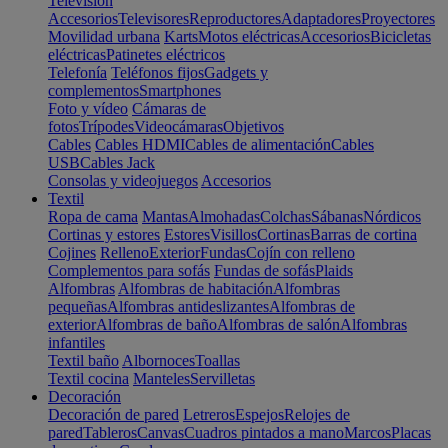
Televisión
Accesorios
Televisores
Reproductores
Adaptadores
Proyectores
Movilidad urbana
Karts
Motos eléctricas
Accesorios
Bicicletas
eléctricas
Patinetes eléctricos
Telefonía
Teléfonos fijos
Gadgets y
complementos
Smartphones
Foto y vídeo
Cámaras de
fotos
Trípodes
Videocámaras
Objetivos
Cables
Cables HDMI
Cables de alimentación
Cables
USB
Cables Jack
Consolas y videojuegos
Accesorios
Textil
Ropa de cama
Mantas
Almohadas
Colchas
Sábanas
Nórdicos
Cortinas y estores
Estores
Visillos
Cortinas
Barras de cortina
Cojines
Relleno
Exterior
Fundas
Cojín con relleno
Complementos para sofás
Fundas de sofás
Plaids
Alfombras
Alfombras de habitación
Alfombras
pequeñas
Alfombras antideslizantes
Alfombras de
exterior
Alfombras de baño
Alfombras de salón
Alfombras
infantiles
Textil baño
Albornoces
Toallas
Textil cocina
Manteles
Servilletas
Decoración
Decoración de pared
Letreros
Espejos
Relojes de
pared
Tableros
Canvas
Cuadros pintados a mano
Marcos
Placas