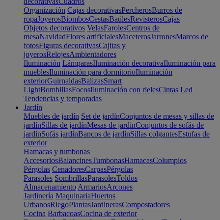
decorativas
Cuadros
Organización
Cajas decorativas
Percheros
Burros de
ropa
Joyeros
Biombos
Cestas
Baúles
Revisteros
Cajas
Objetos decorativos
Velas
Faroles
Centros de
mesa
Navidad
Flores artificiales
Maceteros
Jarrones
Marcos de
fotos
Figuras decorativas
Cajitas y
joyeros
Relojes
Ambientadores
Iluminación
Lámparas
Iluminación decorativa
Iluminación para
muebles
Iluminación para dormitorio
Iluminación
exterior
Guirnaldas
Balizas
Smart
Light
Bombillas
Focos
Iluminación con rieles
Cintas Led
Tendencias y temporadas
Jardín
Muebles de jardín
Set de jardín
Conjuntos de mesas y sillas de
jardín
Sillas de jardín
Mesas de jardín
Conjuntos de sofás de
jardín
Sofás jardín
Bancos de jardín
Sillas colgantes
Estufas de
exterior
Hamacas y tumbonas
Accesorios
Balancines
Tumbonas
Hamacas
Columpios
Pérgolas
Cenadores
Carpas
Pérgolas
Parasoles
Sombrillas
Parasoles
Toldos
Almacenamiento
Armarios
Arcones
Jardinería
Maquinaria
Huertos
Urbanos
Riego
Plantas
Jardineras
Compostadores
Cocina
Barbacoas
Cocina de exterior