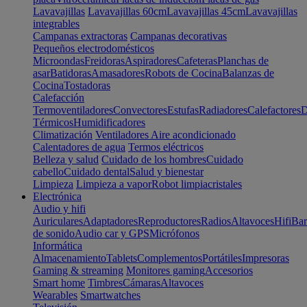
Lavavajillas
Lavavajillas 60cm
Lavavajillas 45cm
Lavavajillas
integrables
Campanas extractoras
Campanas decorativas
Pequeños electrodomésticos
Microondas
Freidoras
Aspiradores
Cafeteras
Planchas de
asar
Batidoras
Amasadores
Robots de Cocina
Balanzas de
Cocina
Tostadoras
Calefacción
Termoventiladores
Convectores
Estufas
Radiadores
Calefactores
D
Térmicos
Humidificadores
Climatización
Ventiladores
Aire acondicionado
Calentadores de agua
Termos eléctricos
Belleza y salud
Cuidado de los hombres
Cuidado
cabello
Cuidado dental
Salud y bienestar
Limpieza
Limpieza a vapor
Robot limpiacristales
Electrónica
Audio y hifi
Auriculares
Adaptadores
Reproductores
Radios
Altavoces
Hifi
Bar
de sonido
Audio car y GPS
Micrófonos
Informática
Almacenamiento
Tablets
Complementos
Portátiles
Impresoras
Gaming & streaming
Monitores gaming
Accesorios
Smart home
Timbres
Cámaras
Altavoces
Wearables
Smartwatches