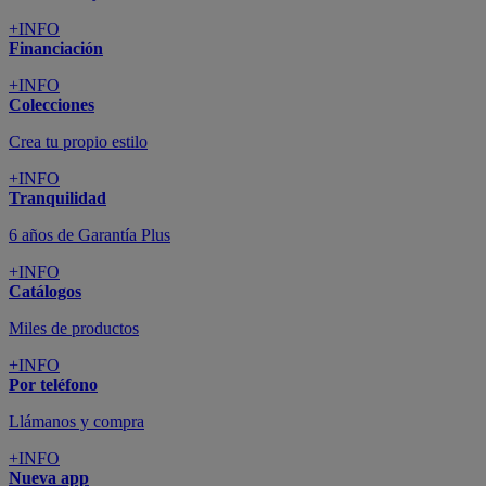
+INFO
Financiación
+INFO
Colecciones
Crea tu propio estilo
+INFO
Tranquilidad
6 años de Garantía Plus
+INFO
Catálogos
Miles de productos
+INFO
Por teléfono
Llámanos y compra
+INFO
Nueva app