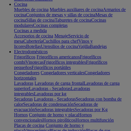
Cocina
Muebles de cocina
Muebles auxiliares de cocina
Armarios de
cocina
Conjuntos de mesas y sillas de cocina
Mesas de
cocina
Sillas de cocina
Taburetes de cocina
Cocinas
modulares
Cocinas completas
Cocinas a medida
Accesorios de cocina
Menaje
Servicio de
mesa
Cubertería
Cuchillos para chef
Vinos y
licores
Botellas
Utensilios de cocina
Vajilla
Bandejas
Electrodomésticos
Frigoríficos
Frigoríficos americanos
Frigoríficos
combi
Vinotecas
Frigoríficos integrables
Frigoríficos
pequeños
Frigoríficos portátiles
Congeladores
Congeladores verticales
Congeladores
horizontales
Lavadoras
Lavadoras de carga frontal
Lavadoras de carga
superior
Lavadoras - Secadoras
Lavadoras
integrables
Lavadoras por kg
Secadoras
Lavadoras - Secadoras
Secadoras con bomba de
calor
Secadoras de condensación
Secadoras de
evacuación
Secadoras integrables
Secadoras por Kg
Hornos
Conjunto de horno y placa
Hornos
convencionales
Hornos pirolíticos
Hornos multifunción
Placas de cocina
Conjunto de horno y
placa
Vitrocerámica
Placas de inducción
Placas de gas