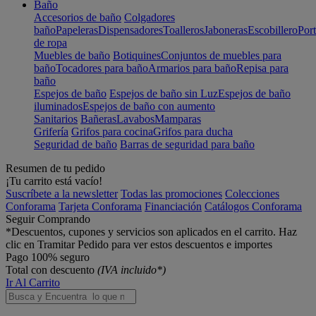
Baño
Accesorios de baño
Colgadores
baño
Papeleras
Dispensadores
Toalleros
Jaboneras
Escobillero
Port
de ropa
Muebles de baño
Botiquines
Conjuntos de muebles para
baño
Tocadores para baño
Armarios para baño
Repisa para
baño
Espejos de baño
Espejos de baño sin Luz
Espejos de baño
iluminados
Espejos de baño con aumento
Sanitarios
Bañeras
Lavabos
Mamparas
Grifería
Grifos para cocina
Grifos para ducha
Seguridad de baño
Barras de seguridad para baño
Resumen de tu pedido
¡Tu carrito está vacío!
Suscríbete a la newsletter
Todas las promociones
Colecciones
Conforama
Tarjeta Conforama
Financiación
Catálogos Conforama
Seguir Comprando
*Descuentos, cupones y servicios son aplicados en el carrito. Haz
clic en Tramitar Pedido para ver estos descuentos e importes
Pago 100% seguro
Total con descuento
(IVA incluido*)
Ir Al Carrito