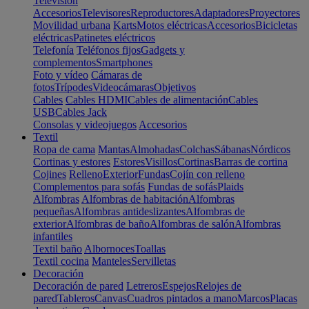
Televisión
Accesorios
Televisores
Reproductores
Adaptadores
Proyectores
Movilidad urbana
Karts
Motos eléctricas
Accesorios
Bicicletas
eléctricas
Patinetes eléctricos
Telefonía
Teléfonos fijos
Gadgets y
complementos
Smartphones
Foto y vídeo
Cámaras de
fotos
Trípodes
Videocámaras
Objetivos
Cables
Cables HDMI
Cables de alimentación
Cables
USB
Cables Jack
Consolas y videojuegos
Accesorios
Textil
Ropa de cama
Mantas
Almohadas
Colchas
Sábanas
Nórdicos
Cortinas y estores
Estores
Visillos
Cortinas
Barras de cortina
Cojines
Relleno
Exterior
Fundas
Cojín con relleno
Complementos para sofás
Fundas de sofás
Plaids
Alfombras
Alfombras de habitación
Alfombras
pequeñas
Alfombras antideslizantes
Alfombras de
exterior
Alfombras de baño
Alfombras de salón
Alfombras
infantiles
Textil baño
Albornoces
Toallas
Textil cocina
Manteles
Servilletas
Decoración
Decoración de pared
Letreros
Espejos
Relojes de
pared
Tableros
Canvas
Cuadros pintados a mano
Marcos
Placas