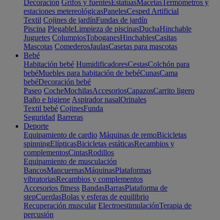
Decoración
Grifos y fuentes
Estatuas
Macetas
Termómetros y
estaciones metereológicas
Paneles
Cesped Artificial
Textil
Cojines de jardín
Fundas de jardín
Piscina
Plegable
Limpieza de piscinas
Ducha
Hinchable
Juguetes
Columpios
Toboganes
Hinchables
Casitas
Mascotas
Comederos
Jaulas
Casetas para mascotas
Bebé
Habitación bebé
Humidificadores
Cestas
Colchón para
bebé
Muebles para habitación de bebé
Cunas
Cama
bebé
Decoración bebé
Paseo
Coche
Mochilas
Accesorios
Capazos
Carrito ligero
Baño e higiene
Aspirador nasal
Orinales
Textil bebé
Cojines
Funda
Seguridad
Barreras
Deporte
Equipamiento de cardio
Máquinas de remo
Bicicletas
spinning
Elípticas
Bicicletas estáticas
Recambios y
complementos
Cintas
Rodillos
Equipamiento de musculación
Bancos
Mancuernas
Máquinas
Plataformas
vibratorias
Recambios y complementos
Accesorios fitness
Bandas
Barras
Plataforma de
step
Cuerdas
Bolas y esferas de equilibrio
Recuperación muscular
Electroestimulación
Terapia de
percusión