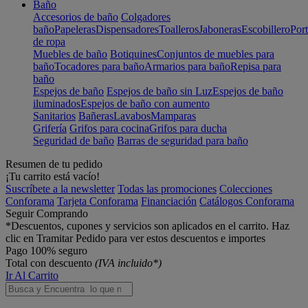
Baño
Accesorios de baño
Colgadores
baño
Papeleras
Dispensadores
Toalleros
Jaboneras
Escobillero
Port
de ropa
Muebles de baño
Botiquines
Conjuntos de muebles para
baño
Tocadores para baño
Armarios para baño
Repisa para
baño
Espejos de baño
Espejos de baño sin Luz
Espejos de baño
iluminados
Espejos de baño con aumento
Sanitarios
Bañeras
Lavabos
Mamparas
Grifería
Grifos para cocina
Grifos para ducha
Seguridad de baño
Barras de seguridad para baño
Resumen de tu pedido
¡Tu carrito está vacío!
Suscríbete a la newsletter
Todas las promociones
Colecciones
Conforama
Tarjeta Conforama
Financiación
Catálogos Conforama
Seguir Comprando
*Descuentos, cupones y servicios son aplicados en el carrito. Haz
clic en Tramitar Pedido para ver estos descuentos e importes
Pago 100% seguro
Total con descuento
(IVA incluido*)
Ir Al Carrito