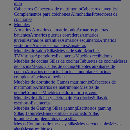
nido
Cabeceros
Cabeceros de matrimonio
Cabeceros juveniles
Complementos para colchones
Almohadas
Protectores de
colchones
Muebles
Armarios
Armarios de matrimonio
Armarios puertas
batientes
Armarios puertas correderas
Armarios
juvenil
Armarios infantiles
Armarios esquineros
Armarios
vestidores
Armarios auxiliares
Zapateros
Muebles de salón
Sillas
Mesas de salón
Muebles
TV
Vitrinas
Aparadores
Estanterias
Muebles recibidores
Muebles de cocina
Sillas de cocinas
Taburetes de cocina
Mesas
de cocina
Mesas y sillas de cocina
Muebles auxiliares de
cocina
Armarios de cocina
Cocinas modulares
Cocinas
completas
Cocinas a medida
Muebles de dormitorio
Camas matrimonio
Cabeceros de
matrimonio
Armarios de matrimonio
Mesitas de
noche
Comodas
Muebles de dormitorio juvenil
Muebles de oficina y teletrabajo
Escritorios
Sillas de
escritorio
Estanterías
Muebles de Gaming
Sillas gaming
Escritorios gaming
Sillas
Taburetes
Bancos
Sillas de comedor
Sillas
infantiles
Complementos para sillas
Mesas
Conjuntos de mesas y sillas
Mesas extensibles
Mesas
altas
Mesas multiusos