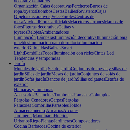
decorativas
Cuadros
Organización
Cajas decorativas
Percheros
Burros de
ropa
Joyeros
Biombos
Cestas
Baúles
Revisteros
Cajas
Objetos decorativos
Velas
Faroles
Centros de
mesa
Navidad
Flores artificiales
Maceteros
Jarrones
Marcos de
fotos
Figuras decorativas
Cajitas y
joyeros
Relojes
Ambientadores
Iluminación
Lámparas
Iluminación decorativa
Iluminación para
muebles
Iluminación para dormitorio
Iluminación
exterior
Guirnaldas
Balizas
Smart
Light
Bombillas
Focos
Iluminación con rieles
Cintas Led
Tendencias y temporadas
Jardín
Muebles de jardín
Set de jardín
Conjuntos de mesas y sillas de
jardín
Sillas de jardín
Mesas de jardín
Conjuntos de sofás de
jardín
Sofás jardín
Bancos de jardín
Sillas colgantes
Estufas de
exterior
Hamacas y tumbonas
Accesorios
Balancines
Tumbonas
Hamacas
Columpios
Pérgolas
Cenadores
Carpas
Pérgolas
Parasoles
Sombrillas
Parasoles
Toldos
Almacenamiento
Armarios
Arcones
Jardinería
Maquinaria
Huertos
Urbanos
Riego
Plantas
Jardineras
Compostadores
Cocina
Barbacoas
Cocina de exterior