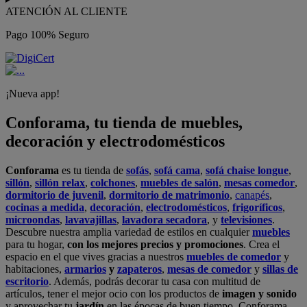
ATENCIÓN AL CLIENTE
Pago 100% Seguro
¡Nueva app!
Conforama, tu tienda de muebles,
decoración y electrodomésticos
Conforama
es tu tienda de
sofás
,
sofá cama
,
sofá chaise longue
,
sillón
,
sillón relax
,
colchones
,
muebles de salón
,
mesas comedor
,
dormitorio de juvenil
,
dormitorio de matrimonio
,
canapés
,
cocinas a medida
,
decoración
,
electrodomésticos
,
frigoríficos
,
microondas
,
lavavajillas
,
lavadora secadora
, y
televisiones
.
Descubre nuestra amplia variedad de estilos en cualquier
muebles
para tu hogar,
con los mejores precios y promociones
. Crea el
espacio en el que vives gracias a nuestros
muebles de comedor
y
habitaciones,
armarios
y
zapateros
,
mesas de comedor
y
sillas de
escritorio
. Además, podrás decorar tu casa con multitud de
artículos, tener el mejor ocio con los productos de
imagen y sonido
y aprovechar tu
jardín
en las épocas de buen tiempo. Conforama