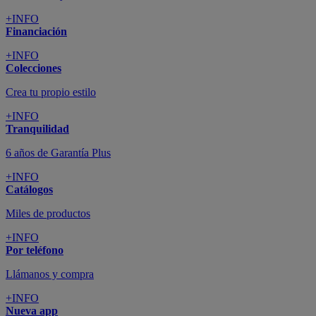
+INFO
Financiación
+INFO
Colecciones
Crea tu propio estilo
+INFO
Tranquilidad
6 años de Garantía Plus
+INFO
Catálogos
Miles de productos
+INFO
Por teléfono
Llámanos y compra
+INFO
Nueva app