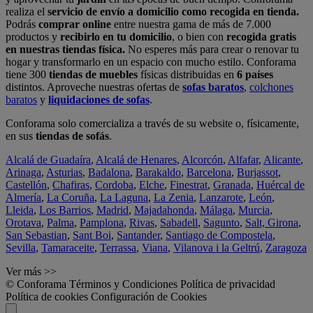
realiza el
servicio de envío a domicilio como recogida en tienda.
Podrás
comprar online
entre nuestra gama de más de 7.000
productos y
recibirlo en tu domicilio
, o bien con
recogida gratis
en nuestras tiendas física.
No esperes más para crear o renovar tu
hogar y transformarlo en un espacio con mucho estilo. Conforama
tiene 300
tiendas de muebles
físicas distribuidas en
6 países
distintos. Aproveche nuestras ofertas de
sofas baratos
,
colchones
baratos
y
liquidaciones de sofas
.
Conforama solo comercializa a través de su website o, físicamente,
en sus
tiendas de sofás
.
Alcalá de Guadaíra
,
Alcalá de Henares
,
Alcorcón
,
Alfafar
,
Alicante
,
Arinaga
,
Asturias
,
Badalona
,
Barakaldo
,
Barcelona
,
Burjassot
,
Castellón
,
Chafiras
,
Cordoba
,
Elche
,
Finestrat
,
Granada
,
Huércal de
Almería
,
La Coruña
,
La Laguna
,
La Zenia
,
Lanzarote
,
León
,
Lleida
,
Los Barrios
,
Madrid
,
Majadahonda
,
Málaga
,
Murcia
,
Orotava
,
Palma
,
Pamplona
,
Rivas
,
Sabadell
,
Sagunto
,
Salt, Girona
,
San Sebastian
,
Sant Boi
,
Santander
,
Santiago de Compostela
,
Sevilla
,
Tamaraceite
,
Terrassa
,
Viana
,
Vilanova i la Geltrú
,
Zaragoza
Ver más >>
© Conforama
Términos y Condiciones
Política de privacidad
Política de cookies
Configuración de Cookies