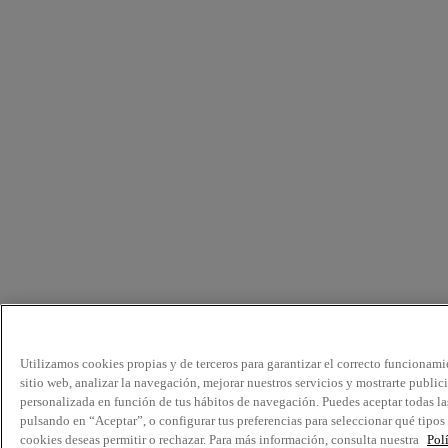
Utilizamos cookies propias y de terceros para garantizar el correcto funcionami
sitio web, analizar la navegación, mejorar nuestros servicios y mostrarte public
personalizada en función de tus hábitos de navegación. Puedes aceptar todas la
pulsando en “Aceptar”, o configurar tus preferencias para seleccionar qué tipos
cookies deseas permitir o rechazar. Para más información, consulta nuestra
Pol