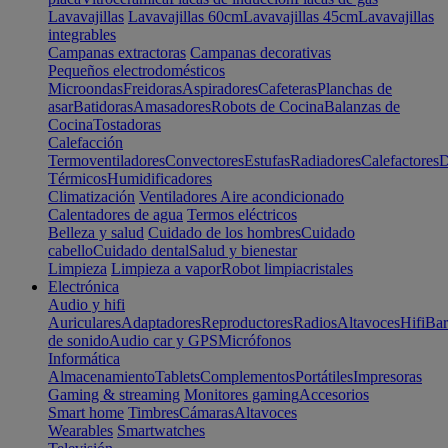
Lavavajillas
Lavavajillas 60cm
Lavavajillas 45cm
Lavavajillas
integrables
Campanas extractoras
Campanas decorativas
Pequeños electrodomésticos
Microondas
Freidoras
Aspiradores
Cafeteras
Planchas de
asar
Batidoras
Amasadores
Robots de Cocina
Balanzas de
Cocina
Tostadoras
Calefacción
Termoventiladores
Convectores
Estufas
Radiadores
Calefactores
D
Térmicos
Humidificadores
Climatización
Ventiladores
Aire acondicionado
Calentadores de agua
Termos eléctricos
Belleza y salud
Cuidado de los hombres
Cuidado
cabello
Cuidado dental
Salud y bienestar
Limpieza
Limpieza a vapor
Robot limpiacristales
Electrónica
Audio y hifi
Auriculares
Adaptadores
Reproductores
Radios
Altavoces
Hifi
Bar
de sonido
Audio car y GPS
Micrófonos
Informática
Almacenamiento
Tablets
Complementos
Portátiles
Impresoras
Gaming & streaming
Monitores gaming
Accesorios
Smart home
Timbres
Cámaras
Altavoces
Wearables
Smartwatches