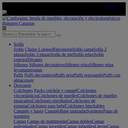
🔵Cambia tu electro con
-10% EXTRA
de descuento ☑️
AQUÍ
Baleares
Canarias
Sofás
Sofás
Chaise Longue
Rinconeras
Sofás cama
Sofás 2
plazas
Sofás 3 plazas
Sofás de piel
Sofás relax
Sofás
exterior
Divanes
Sillones
Sillones decorativos
Sillones relax
Sillones relax
levantapersonas
Puffs
Puffs decorativos
Puffs pera
Puffs reposapiés
Puffs con
almacenaje
Descanso
Colchones
Packs colchón y canapé
Colchones
viscoelásticos
Colchones de muelles
Colchones de muelles
ensacados
Colchones enrollados
Colchones de
espuma
Colchones para bebé
Colchones hinchables
Canapés y bases
Canapés
Base tapizadas
Somieres
Patas de
somieres
Camas
Camas de matrimonio
Camas dobles
Camas
individuales
Camas juveniles
Camas infantiles
Literas
Camas