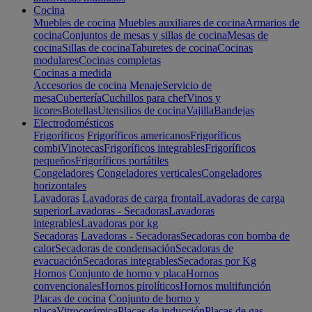
Cocina
Muebles de cocina
Muebles auxiliares de cocina
Armarios de
cocina
Conjuntos de mesas y sillas de cocina
Mesas de
cocina
Sillas de cocina
Taburetes de cocina
Cocinas
modulares
Cocinas completas
Cocinas a medida
Accesorios de cocina
Menaje
Servicio de
mesa
Cubertería
Cuchillos para chef
Vinos y
licores
Botellas
Utensilios de cocina
Vajilla
Bandejas
Electrodomésticos
Frigoríficos
Frigoríficos americanos
Frigoríficos
combi
Vinotecas
Frigoríficos integrables
Frigoríficos
pequeños
Frigoríficos portátiles
Congeladores
Congeladores verticales
Congeladores
horizontales
Lavadoras
Lavadoras de carga frontal
Lavadoras de carga
superior
Lavadoras - Secadoras
Lavadoras
integrables
Lavadoras por kg
Secadoras
Lavadoras - Secadoras
Secadoras con bomba de
calor
Secadoras de condensación
Secadoras de
evacuación
Secadoras integrables
Secadoras por Kg
Hornos
Conjunto de horno y placa
Hornos
convencionales
Hornos pirolíticos
Hornos multifunción
Placas de cocina
Conjunto de horno y
placa
Vitrocerámica
Placas de inducción
Placas de gas