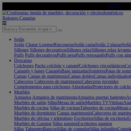
🔵Cambia tu electro con
-10% EXTRA
de descuento ☑️
AQUÍ
Baleares
Canarias
Sofás
Sofás
Chaise Longue
Rinconeras
Sofás cama
Sofás 2 plazas
Sofá
Sillones
Sillones decorativos
Sillones relax
Sillones relax levant
Puffs
Puffs decorativos
Puffs pera
Puffs reposapiés
Puffs con al
Descanso
Colchones
Packs colchón y canapé
Colchones viscoelásticos
Col
Canapés y bases
Canapés
Base tapizadas
Somieres
Patas de somi
Camas
Camas de matrimonio
Camas dobles
Camas individuales
Cabeceros
Cabeceros de matrimonio
Cabeceros juveniles
Complementos para colchones
Almohadas
Protectores de colch
Muebles
Armarios
Armarios de matrimonio
Armarios puertas batientes
Ar
Muebles de salón
Sillas
Mesas de salón
Muebles TV
Vitrinas
Apa
Muebles de cocina
Sillas de cocinas
Taburetes de cocina
Mesas d
Muebles de dormitorio
Camas matrimonio
Cabeceros de matrim
Muebles de oficina y teletrabajo
Escritorios
Sillas de escritorio
Es
Muebles de Gaming
Sillas gaming
Escritorios gaming
Sillas
Taburetes
Bancos
Sillas de comedor
Sillas infantiles
Complem