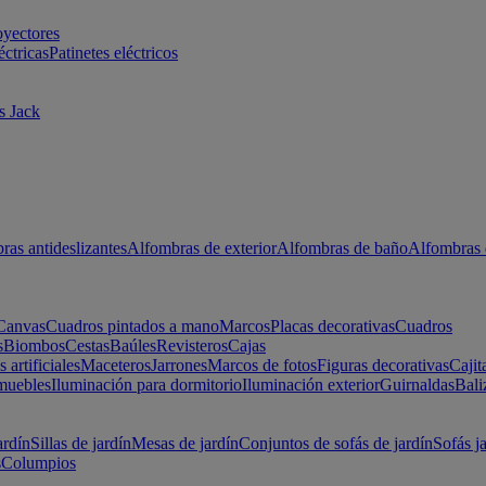
oyectores
éctricas
Patinetes eléctricos
s Jack
ras antideslizantes
Alfombras de exterior
Alfombras de baño
Alfombras 
Canvas
Cuadros pintados a mano
Marcos
Placas decorativas
Cuadros
s
Biombos
Cestas
Baúles
Revisteros
Cajas
s artificiales
Maceteros
Jarrones
Marcos de fotos
Figuras decorativas
Cajit
muebles
Iluminación para dormitorio
Iluminación exterior
Guirnaldas
Bali
ardín
Sillas de jardín
Mesas de jardín
Conjuntos de sofás de jardín
Sofás j
s
Columpios