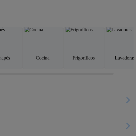
napés
Cocina
Frigoríficos
Lavadoras