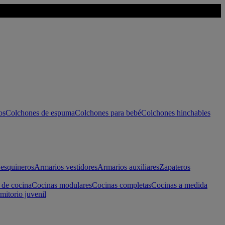
os
Colchones de espuma
Colchones para bebé
Colchones hinchables
esquineros
Armarios vestidores
Armarios auxiliares
Zapateros
 de cocina
Cocinas modulares
Cocinas completas
Cocinas a medida
mitorio juvenil