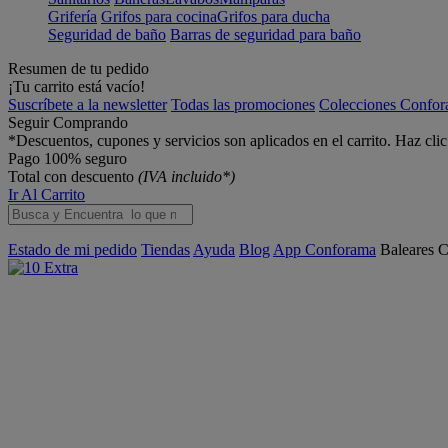
Grifería
Grifos para cocina
Grifos para ducha
Seguridad de baño
Barras de seguridad para baño
Resumen de tu pedido
¡Tu carrito está vacío!
Suscríbete a la newsletter
Todas las promociones
Colecciones Confo
Seguir Comprando
*Descuentos, cupones y servicios son aplicados en el carrito. Haz cli
Pago 100% seguro
Total con descuento
(IVA incluido*)
Ir Al Carrito
Estado de mi pedido
Tiendas
Ayuda
Blog
App Conforama
Baleares
C