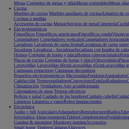
Mesas
Conjuntos de mesas y sillas
Mesas extensibles
Mesas alta
Cocina
Muebles de cocina
Muebles auxiliares de cocina
Armarios de co
Cocinas a medida
Accesorios de cocina
Menaje
Servicio de mesa
Cubertería
Cuchil
Electrodomésticos
Frigoríficos
Frigoríficos americanos
Frigoríficos combi
Vinoteca
Congeladores
Congeladores verticales
Congeladores horizontal
Lavadoras
Lavadoras de carga frontal
Lavadoras de carga super
Secadoras
Lavadoras - Secadoras
Secadoras con bomba de calo
Hornos
Conjunto de horno y placa
Hornos convencionales
Horno
Placas de cocina
Conjunto de horno y placa
Vitrocerámica
Placa
Lavavajillas
Lavavajillas 60cm
Lavavajillas 45cm
Lavavajillas i
Campanas extractoras
Campanas decorativas
Pequeños electrodomésticos
Microondas
Freidoras
Aspiradores
C
Calefacción
Termoventiladores
Convectores
Estufas
Radiadores
C
Climatización
Ventiladores
Aire acondicionado
Calentadores de agua
Termos eléctricos
Belleza y salud
Cuidado de los hombres
Cuidado cabello
Cuidad
Limpieza
Limpieza a vapor
Robot limpiacristales
Electrónica
Audio y hifi
Auriculares
Adaptadores
Reproductores
Radios
Alta
Informática
Almacenamiento
Tablets
Complementos
Portátiles
Im
Gaming & streaming
Monitores gaming
Accesorios
Smart home
Timbres
Cámaras
Altavoces