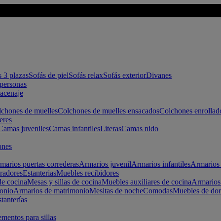
s 3 plazas
Sofás de piel
Sofás relax
Sofás exterior
Divanes
apersonas
macenaje
chones de muelles
Colchones de muelles ensacados
Colchones enrollad
eres
Camas juveniles
Camas infantiles
Literas
Camas nido
ones
marios puertas correderas
Armarios juvenil
Armarios infantiles
Armarios 
radores
Estanterias
Muebles recibidores
e cocina
Mesas y sillas de cocina
Muebles auxiliares de cocina
Armarios
onio
Armarios de matrimonio
Mesitas de noche
Comodas
Muebles de dor
tanterías
entos para sillas