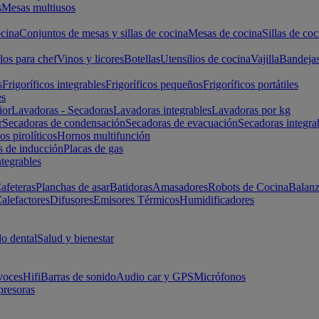
s
Mesas multiusos
cina
Conjuntos de mesas y sillas de cocina
Mesas de cocina
Sillas de coc
los para chef
Vinos y licores
Botellas
Utensilios de cocina
Vajilla
Bandeja
s
Frigoríficos integrables
Frigoríficos pequeños
Frigoríficos portátiles
es
ior
Lavadoras - Secadoras
Lavadoras integrables
Lavadoras por kg
r
Secadoras de condensación
Secadoras de evacuación
Secadoras integra
s pirolíticos
Hornos multifunción
s de inducción
Placas de gas
ntegrables
afeteras
Planchas de asar
Batidoras
Amasadores
Robots de Cocina
Balanz
alefactores
Difusores
Emisores Térmicos
Humidificadores
o dental
Salud y bienestar
voces
Hifi
Barras de sonido
Audio car y GPS
Micrófonos
presoras