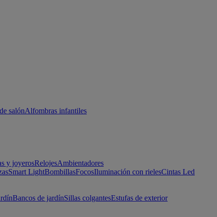
de salón
Alfombras infantiles
as y joyeros
Relojes
Ambientadores
zas
Smart Light
Bombillas
Focos
Iluminación con rieles
Cintas Led
ardín
Bancos de jardín
Sillas colgantes
Estufas de exterior