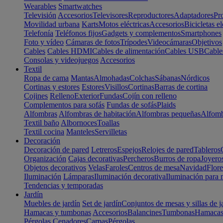
Wearables
Smartwatches
Televisión
Accesorios
Televisores
Reproductores
Adaptadores
Pr
Movilidad urbana
Karts
Motos eléctricas
Accesorios
Bicicletas el
Telefonía
Teléfonos fijos
Gadgets y complementos
Smartphones
Foto y vídeo
Cámaras de fotos
Trípodes
Videocámaras
Objetivos
Cables
Cables HDMI
Cables de alimentación
Cables USB
Cable
Consolas y videojuegos
Accesorios
Textil
Ropa de cama
Mantas
Almohadas
Colchas
Sábanas
Nórdicos
Cortinas y estores
Estores
Visillos
Cortinas
Barras de cortina
Cojines
Relleno
Exterior
Fundas
Cojín con relleno
Complementos para sofás
Fundas de sofás
Plaids
Alfombras
Alfombras de habitación
Alfombras pequeñas
Alfomb
Textil baño
Albornoces
Toallas
Textil cocina
Manteles
Servilletas
Decoración
Decoración de pared
Letreros
Espejos
Relojes de pared
Tableros
Organización
Cajas decorativas
Percheros
Burros de ropa
Joyero
Objetos decorativos
Velas
Faroles
Centros de mesa
Navidad
Flore
Iluminación
Lámparas
Iluminación decorativa
Iluminación para 
Tendencias y temporadas
Jardín
Muebles de jardín
Set de jardín
Conjuntos de mesas y sillas de j
Hamacas y tumbonas
Accesorios
Balancines
Tumbonas
Hamaca
Pérgolas
Cenadores
Carpas
Pérgolas