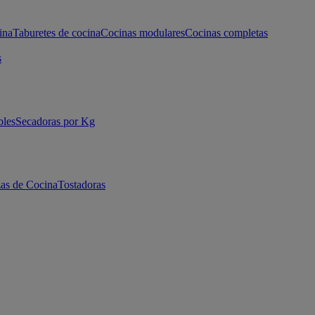
ina
Taburetes de cocina
Cocinas modulares
Cocinas completas
s
bles
Secadoras por Kg
as de Cocina
Tostadoras