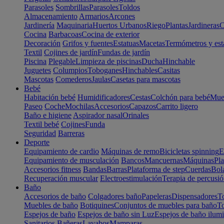
Parasoles
Sombrillas
Parasoles
Toldos
Almacenamiento
Armarios
Arcones
Jardinería
Maquinaria
Huertos Urbanos
Riego
Plantas
Jardineras
C
Cocina
Barbacoas
Cocina de exterior
Decoración
Grifos y fuentes
Estatuas
Macetas
Termómetros y est
Textil
Cojines de jardín
Fundas de jardín
Piscina
Plegable
Limpieza de piscinas
Ducha
Hinchable
Juguetes
Columpios
Toboganes
Hinchables
Casitas
Mascotas
Comederos
Jaulas
Casetas para mascotas
Bebé
Habitación bebé
Humidificadores
Cestas
Colchón para bebé
Mueb
Paseo
Coche
Mochilas
Accesorios
Capazos
Carrito ligero
Baño e higiene
Aspirador nasal
Orinales
Textil bebé
Cojines
Funda
Seguridad
Barreras
Deporte
Equipamiento de cardio
Máquinas de remo
Bicicletas spinning
E
Equipamiento de musculación
Bancos
Mancuernas
Máquinas
Pla
Accesorios fitness
Bandas
Barras
Plataforma de step
Cuerdas
Bola
Recuperación muscular
Electroestimulación
Terapia de percusi
Baño
Accesorios de baño
Colgadores baño
Papeleras
Dispensadores
To
Muebles de baño
Botiquines
Conjuntos de muebles para baño
To
Espejos de baño
Espejos de baño sin Luz
Espejos de baño ilum
Sanitarios
Bañeras
Lavabos
Mamparas