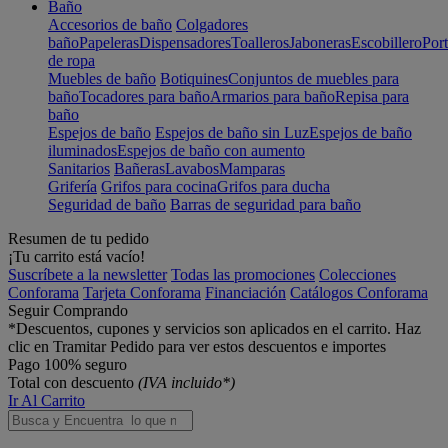
Baño
Accesorios de baño
Colgadores
baño
Papeleras
Dispensadores
Toalleros
Jaboneras
Escobillero
Port
de ropa
Muebles de baño
Botiquines
Conjuntos de muebles para
baño
Tocadores para baño
Armarios para baño
Repisa para
baño
Espejos de baño
Espejos de baño sin Luz
Espejos de baño
iluminados
Espejos de baño con aumento
Sanitarios
Bañeras
Lavabos
Mamparas
Grifería
Grifos para cocina
Grifos para ducha
Seguridad de baño
Barras de seguridad para baño
Resumen de tu pedido
¡Tu carrito está vacío!
Suscríbete a la newsletter
Todas las promociones
Colecciones
Conforama
Tarjeta Conforama
Financiación
Catálogos Conforama
Seguir Comprando
*Descuentos, cupones y servicios son aplicados en el carrito. Haz
clic en Tramitar Pedido para ver estos descuentos e importes
Pago 100% seguro
Total con descuento
(IVA incluido*)
Ir Al Carrito