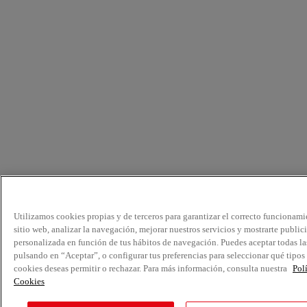
Utilizamos cookies propias y de terceros para garantizar el correcto funcionami
sitio web, analizar la navegación, mejorar nuestros servicios y mostrarte public
personalizada en función de tus hábitos de navegación. Puedes aceptar todas la
pulsando en “Aceptar”, o configurar tus preferencias para seleccionar qué tipos
cookies deseas permitir o rechazar. Para más información, consulta nuestra
Pol
Cookies