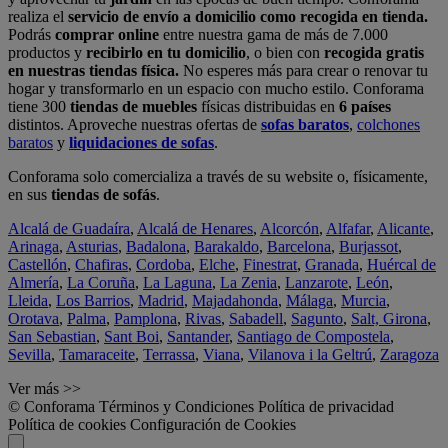
realiza el
servicio de envío a domicilio como recogida en tienda.
Podrás
comprar online
entre nuestra gama de más de 7.000
productos y
recibirlo en tu domicilio
, o bien con
recogida gratis
en nuestras tiendas física.
No esperes más para crear o renovar tu
hogar y transformarlo en un espacio con mucho estilo. Conforama
tiene 300
tiendas de muebles
físicas distribuidas en
6 países
distintos. Aproveche nuestras ofertas de
sofas baratos
,
colchones
baratos
y
liquidaciones de sofas
.
Conforama solo comercializa a través de su website o, físicamente,
en sus
tiendas de sofás
.
Alcalá de Guadaíra
,
Alcalá de Henares
,
Alcorcón
,
Alfafar
,
Alicante
,
Arinaga
,
Asturias
,
Badalona
,
Barakaldo
,
Barcelona
,
Burjassot
,
Castellón
,
Chafiras
,
Cordoba
,
Elche
,
Finestrat
,
Granada
,
Huércal de
Almería
,
La Coruña
,
La Laguna
,
La Zenia
,
Lanzarote
,
León
,
Lleida
,
Los Barrios
,
Madrid
,
Majadahonda
,
Málaga
,
Murcia
,
Orotava
,
Palma
,
Pamplona
,
Rivas
,
Sabadell
,
Sagunto
,
Salt, Girona
,
San Sebastian
,
Sant Boi
,
Santander
,
Santiago de Compostela
,
Sevilla
,
Tamaraceite
,
Terrassa
,
Viana
,
Vilanova i la Geltrú
,
Zaragoza
Ver más >>
© Conforama
Términos y Condiciones
Política de privacidad
Política de cookies
Configuración de Cookies