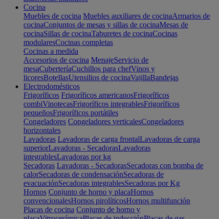
Cocina
Muebles de cocina
Muebles auxiliares de cocina
Armarios de
cocina
Conjuntos de mesas y sillas de cocina
Mesas de
cocina
Sillas de cocina
Taburetes de cocina
Cocinas
modulares
Cocinas completas
Cocinas a medida
Accesorios de cocina
Menaje
Servicio de
mesa
Cubertería
Cuchillos para chef
Vinos y
licores
Botellas
Utensilios de cocina
Vajilla
Bandejas
Electrodomésticos
Frigoríficos
Frigoríficos americanos
Frigoríficos
combi
Vinotecas
Frigoríficos integrables
Frigoríficos
pequeños
Frigoríficos portátiles
Congeladores
Congeladores verticales
Congeladores
horizontales
Lavadoras
Lavadoras de carga frontal
Lavadoras de carga
superior
Lavadoras - Secadoras
Lavadoras
integrables
Lavadoras por kg
Secadoras
Lavadoras - Secadoras
Secadoras con bomba de
calor
Secadoras de condensación
Secadoras de
evacuación
Secadoras integrables
Secadoras por Kg
Hornos
Conjunto de horno y placa
Hornos
convencionales
Hornos pirolíticos
Hornos multifunción
Placas de cocina
Conjunto de horno y
placa
Vitrocerámica
Placas de inducción
Placas de gas