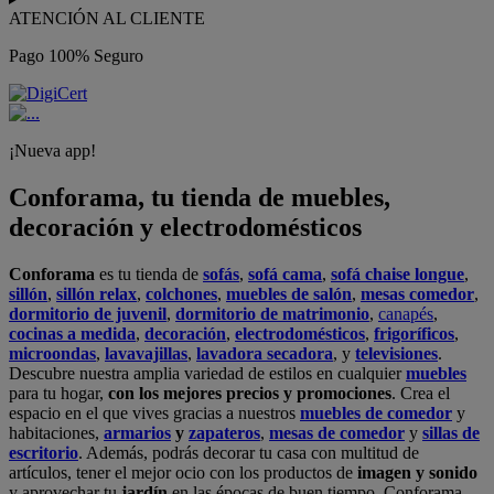
ATENCIÓN AL CLIENTE
Pago 100% Seguro
¡Nueva app!
Conforama, tu tienda de muebles,
decoración y electrodomésticos
Conforama
es tu tienda de
sofás
,
sofá cama
,
sofá chaise longue
,
sillón
,
sillón relax
,
colchones
,
muebles de salón
,
mesas comedor
,
dormitorio de juvenil
,
dormitorio de matrimonio
,
canapés
,
cocinas a medida
,
decoración
,
electrodomésticos
,
frigoríficos
,
microondas
,
lavavajillas
,
lavadora secadora
, y
televisiones
.
Descubre nuestra amplia variedad de estilos en cualquier
muebles
para tu hogar,
con los mejores precios y promociones
. Crea el
espacio en el que vives gracias a nuestros
muebles de comedor
y
habitaciones,
armarios
y
zapateros
,
mesas de comedor
y
sillas de
escritorio
. Además, podrás decorar tu casa con multitud de
artículos, tener el mejor ocio con los productos de
imagen y sonido
y aprovechar tu
jardín
en las épocas de buen tiempo. Conforama