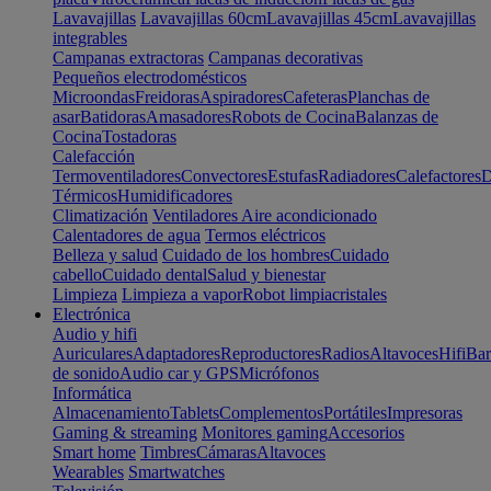
Lavavajillas
Lavavajillas 60cm
Lavavajillas 45cm
Lavavajillas
integrables
Campanas extractoras
Campanas decorativas
Pequeños electrodomésticos
Microondas
Freidoras
Aspiradores
Cafeteras
Planchas de
asar
Batidoras
Amasadores
Robots de Cocina
Balanzas de
Cocina
Tostadoras
Calefacción
Termoventiladores
Convectores
Estufas
Radiadores
Calefactores
D
Térmicos
Humidificadores
Climatización
Ventiladores
Aire acondicionado
Calentadores de agua
Termos eléctricos
Belleza y salud
Cuidado de los hombres
Cuidado
cabello
Cuidado dental
Salud y bienestar
Limpieza
Limpieza a vapor
Robot limpiacristales
Electrónica
Audio y hifi
Auriculares
Adaptadores
Reproductores
Radios
Altavoces
Hifi
Bar
de sonido
Audio car y GPS
Micrófonos
Informática
Almacenamiento
Tablets
Complementos
Portátiles
Impresoras
Gaming & streaming
Monitores gaming
Accesorios
Smart home
Timbres
Cámaras
Altavoces
Wearables
Smartwatches