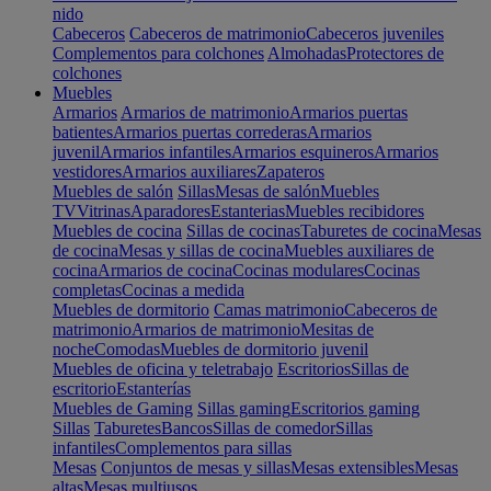
nido
Cabeceros
Cabeceros de matrimonio
Cabeceros juveniles
Complementos para colchones
Almohadas
Protectores de
colchones
Muebles
Armarios
Armarios de matrimonio
Armarios puertas
batientes
Armarios puertas correderas
Armarios
juvenil
Armarios infantiles
Armarios esquineros
Armarios
vestidores
Armarios auxiliares
Zapateros
Muebles de salón
Sillas
Mesas de salón
Muebles
TV
Vitrinas
Aparadores
Estanterias
Muebles recibidores
Muebles de cocina
Sillas de cocinas
Taburetes de cocina
Mesas
de cocina
Mesas y sillas de cocina
Muebles auxiliares de
cocina
Armarios de cocina
Cocinas modulares
Cocinas
completas
Cocinas a medida
Muebles de dormitorio
Camas matrimonio
Cabeceros de
matrimonio
Armarios de matrimonio
Mesitas de
noche
Comodas
Muebles de dormitorio juvenil
Muebles de oficina y teletrabajo
Escritorios
Sillas de
escritorio
Estanterías
Muebles de Gaming
Sillas gaming
Escritorios gaming
Sillas
Taburetes
Bancos
Sillas de comedor
Sillas
infantiles
Complementos para sillas
Mesas
Conjuntos de mesas y sillas
Mesas extensibles
Mesas
altas
Mesas multiusos