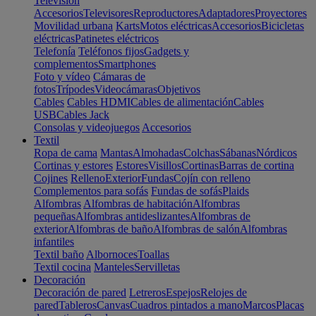
Televisión
Accesorios
Televisores
Reproductores
Adaptadores
Proyectores
Movilidad urbana
Karts
Motos eléctricas
Accesorios
Bicicletas
eléctricas
Patinetes eléctricos
Telefonía
Teléfonos fijos
Gadgets y
complementos
Smartphones
Foto y vídeo
Cámaras de
fotos
Trípodes
Videocámaras
Objetivos
Cables
Cables HDMI
Cables de alimentación
Cables
USB
Cables Jack
Consolas y videojuegos
Accesorios
Textil
Ropa de cama
Mantas
Almohadas
Colchas
Sábanas
Nórdicos
Cortinas y estores
Estores
Visillos
Cortinas
Barras de cortina
Cojines
Relleno
Exterior
Fundas
Cojín con relleno
Complementos para sofás
Fundas de sofás
Plaids
Alfombras
Alfombras de habitación
Alfombras
pequeñas
Alfombras antideslizantes
Alfombras de
exterior
Alfombras de baño
Alfombras de salón
Alfombras
infantiles
Textil baño
Albornoces
Toallas
Textil cocina
Manteles
Servilletas
Decoración
Decoración de pared
Letreros
Espejos
Relojes de
pared
Tableros
Canvas
Cuadros pintados a mano
Marcos
Placas