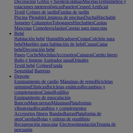
Decoración
Grifos y fuentes
Estatuas
Macetas
Termómetros y
estaciones metereológicas
Paneles
Cesped Artificial
Textil
Cojines de jardín
Fundas de jardín
Piscina
Plegable
Limpieza de piscinas
Ducha
Hinchable
Juguetes
Columpios
Toboganes
Hinchables
Casitas
Mascotas
Comederos
Jaulas
Casetas para mascotas
Bebé
Habitación bebé
Humidificadores
Cestas
Colchón para
bebé
Muebles para habitación de bebé
Cunas
Cama
bebé
Decoración bebé
Paseo
Coche
Mochilas
Accesorios
Capazos
Carrito ligero
Baño e higiene
Aspirador nasal
Orinales
Textil bebé
Cojines
Funda
Seguridad
Barreras
Deporte
Equipamiento de cardio
Máquinas de remo
Bicicletas
spinning
Elípticas
Bicicletas estáticas
Recambios y
complementos
Cintas
Rodillos
Equipamiento de musculación
Bancos
Mancuernas
Máquinas
Plataformas
vibratorias
Recambios y complementos
Accesorios fitness
Bandas
Barras
Plataforma de
step
Cuerdas
Bolas y esferas de equilibrio
Recuperación muscular
Electroestimulación
Terapia de
percusión