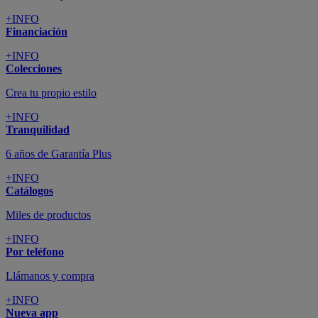
+INFO
Financiación
+INFO
Colecciones
Crea tu propio estilo
+INFO
Tranquilidad
6 años de Garantía Plus
+INFO
Catálogos
Miles de productos
+INFO
Por teléfono
Llámanos y compra
+INFO
Nueva app