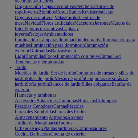
decorativas
Cuadros
Organización
Cajas decorativas
Percheros
Burros de
ropa
Joyeros
Biombos
Cestas
Baúles
Revisteros
Cajas
Objetos decorativos
Velas
Faroles
Centros de
mesa
Navidad
Flores artificiales
Maceteros
Jarrones
Marcos de
fotos
Figuras decorativas
Cajitas y
joyeros
Relojes
Ambientadores
Iluminación
Lámparas
Iluminación decorativa
Iluminación para
muebles
Iluminación para dormitorio
Iluminación
exterior
Guirnaldas
Balizas
Smart
Light
Bombillas
Focos
Iluminación con rieles
Cintas Led
Tendencias y temporadas
Jardín
Muebles de jardín
Set de jardín
Conjuntos de mesas y sillas de
jardín
Sillas de jardín
Mesas de jardín
Conjuntos de sofás de
jardín
Sofás jardín
Bancos de jardín
Sillas colgantes
Estufas de
exterior
Hamacas y tumbonas
Accesorios
Balancines
Tumbonas
Hamacas
Columpios
Pérgolas
Cenadores
Carpas
Pérgolas
Parasoles
Sombrillas
Parasoles
Toldos
Almacenamiento
Armarios
Arcones
Jardinería
Maquinaria
Huertos
Urbanos
Riego
Plantas
Jardineras
Compostadores
Cocina
Barbacoas
Cocina de exterior