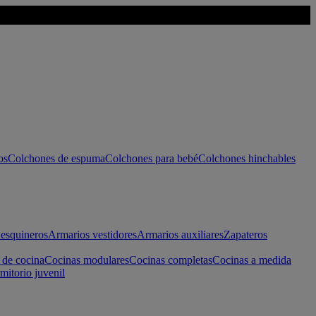
os
Colchones de espuma
Colchones para bebé
Colchones hinchables
esquineros
Armarios vestidores
Armarios auxiliares
Zapateros
 de cocina
Cocinas modulares
Cocinas completas
Cocinas a medida
mitorio juvenil