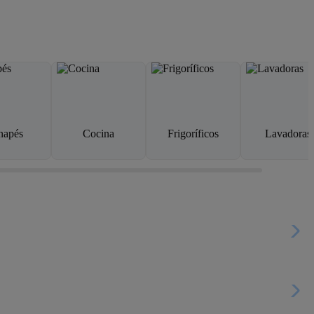
napés
Cocina
Frigoríficos
Lavadoras