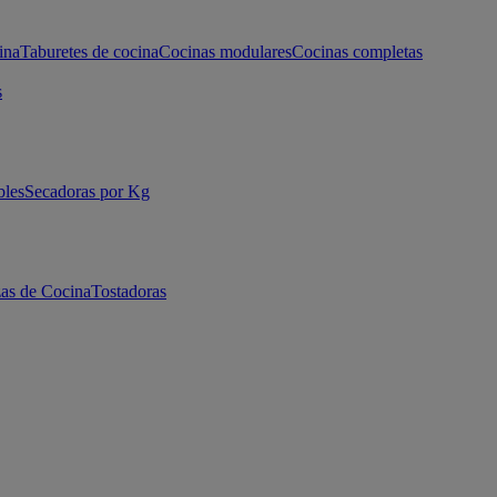
ina
Taburetes de cocina
Cocinas modulares
Cocinas completas
s
bles
Secadoras por Kg
as de Cocina
Tostadoras