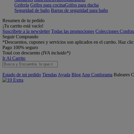
Grifería
Grifos para cocina
Grifos para ducha
Seguridad de baño
Barras de seguridad para baño
Resumen de tu pedido
¡Tu carrito está vacío!
Suscríbete a la newsletter
Todas las promociones
Colecciones Confo
Seguir Comprando
*Descuentos, cupones y servicios son aplicados en el carrito. Haz cli
Pago 100% seguro
Total con descuento
(IVA incluido*)
Ir Al Carrito
Estado de mi pedido
Tiendas
Ayuda
Blog
App Conforama
Baleares
C