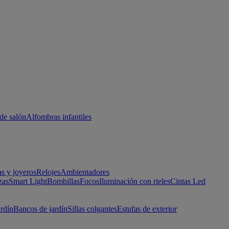
de salón
Alfombras infantiles
as y joyeros
Relojes
Ambientadores
zas
Smart Light
Bombillas
Focos
Iluminación con rieles
Cintas Led
ardín
Bancos de jardín
Sillas colgantes
Estufas de exterior