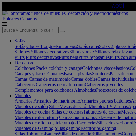
🔵Cambia tu electro con
-10% EXTRA
de descuento ☑️
AQUÍ
Baleares
Canarias
Sofás
Sofás
Chaise Longue
Rinconeras
Sofás cama
Sofás 2 plazas
Sofá
Sillones
Sillones decorativos
Sillones relax
Sillones relax levant
Puffs
Puffs decorativos
Puffs pera
Puffs reposapiés
Puffs con al
Descanso
Colchones
Packs colchón y canapé
Colchones viscoelásticos
Col
Canapés y bases
Canapés
Base tapizadas
Somieres
Patas de somi
Camas
Camas de matrimonio
Camas dobles
Camas individuales
Cabeceros
Cabeceros de matrimonio
Cabeceros juveniles
Complementos para colchones
Almohadas
Protectores de colch
Muebles
Armarios
Armarios de matrimonio
Armarios puertas batientes
Ar
Muebles de salón
Sillas
Mesas de salón
Muebles TV
Vitrinas
Apa
Muebles de cocina
Sillas de cocinas
Taburetes de cocina
Mesas d
Muebles de dormitorio
Camas matrimonio
Cabeceros de matrim
Muebles de oficina y teletrabajo
Escritorios
Sillas de escritorio
Es
Muebles de Gaming
Sillas gaming
Escritorios gaming
Sillas
Taburetes
Bancos
Sillas de comedor
Sillas infantiles
Complem