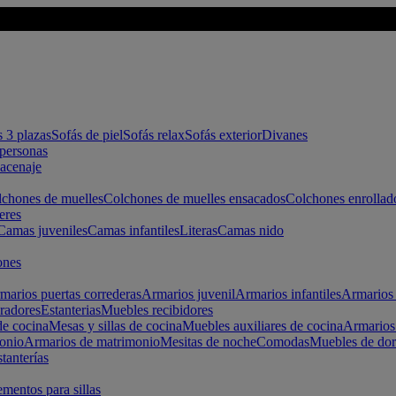
s 3 plazas
Sofás de piel
Sofás relax
Sofás exterior
Divanes
apersonas
macenaje
chones de muelles
Colchones de muelles ensacados
Colchones enrollad
eres
Camas juveniles
Camas infantiles
Literas
Camas nido
ones
marios puertas correderas
Armarios juvenil
Armarios infantiles
Armarios 
radores
Estanterias
Muebles recibidores
e cocina
Mesas y sillas de cocina
Muebles auxiliares de cocina
Armarios
onio
Armarios de matrimonio
Mesitas de noche
Comodas
Muebles de dor
tanterías
entos para sillas