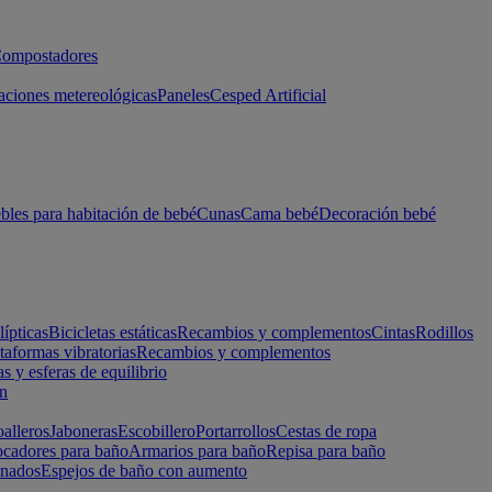
ompostadores
aciones metereológicas
Paneles
Cesped Artificial
les para habitación de bebé
Cunas
Cama bebé
Decoración bebé
lípticas
Bicicletas estáticas
Recambios y complementos
Cintas
Rodillos
taformas vibratorias
Recambios y complementos
s y esferas de equilibrio
ón
alleros
Jaboneras
Escobillero
Portarrollos
Cestas de ropa
cadores para baño
Armarios para baño
Repisa para baño
inados
Espejos de baño con aumento