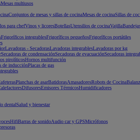
s
Mesas multiusos
cina
Conjuntos de mesas y sillas de cocina
Mesas de cocina
Sillas de coc
los para chef
Vinos y licores
Botellas
Utensilios de cocina
Vajilla
Bandeja
s
Frigoríficos integrables
Frigoríficos pequeños
Frigoríficos portátiles
es
ior
Lavadoras - Secadoras
Lavadoras integrables
Lavadoras por kg
r
Secadoras de condensación
Secadoras de evacuación
Secadoras integra
s pirolíticos
Hornos multifunción
s de inducción
Placas de gas
ntegrables
afeteras
Planchas de asar
Batidoras
Amasadores
Robots de Cocina
Balanz
alefactores
Difusores
Emisores Térmicos
Humidificadores
o dental
Salud y bienestar
voces
Hifi
Barras de sonido
Audio car y GPS
Micrófonos
presoras