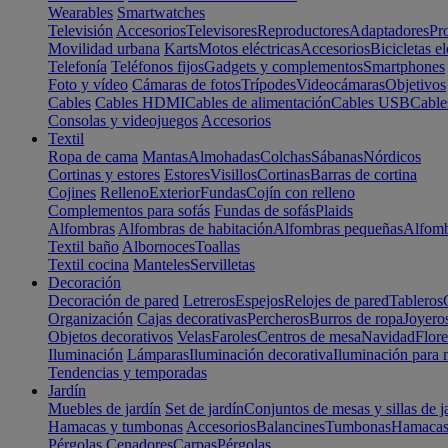
Wearables
Smartwatches
Televisión
Accesorios
Televisores
Reproductores
Adaptadores
Pr
Movilidad urbana
Karts
Motos eléctricas
Accesorios
Bicicletas el
Telefonía
Teléfonos fijos
Gadgets y complementos
Smartphones
Foto y vídeo
Cámaras de fotos
Trípodes
Videocámaras
Objetivos
Cables
Cables HDMI
Cables de alimentación
Cables USB
Cable
Consolas y videojuegos
Accesorios
Textil
Ropa de cama
Mantas
Almohadas
Colchas
Sábanas
Nórdicos
Cortinas y estores
Estores
Visillos
Cortinas
Barras de cortina
Cojines
Relleno
Exterior
Fundas
Cojín con relleno
Complementos para sofás
Fundas de sofás
Plaids
Alfombras
Alfombras de habitación
Alfombras pequeñas
Alfomb
Textil baño
Albornoces
Toallas
Textil cocina
Manteles
Servilletas
Decoración
Decoración de pared
Letreros
Espejos
Relojes de pared
Tableros
Organización
Cajas decorativas
Percheros
Burros de ropa
Joyero
Objetos decorativos
Velas
Faroles
Centros de mesa
Navidad
Flore
Iluminación
Lámparas
Iluminación decorativa
Iluminación para 
Tendencias y temporadas
Jardín
Muebles de jardín
Set de jardín
Conjuntos de mesas y sillas de j
Hamacas y tumbonas
Accesorios
Balancines
Tumbonas
Hamaca
Pérgolas
Cenadores
Carpas
Pérgolas