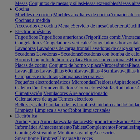
Mesas
Conjuntos de mesas y sillas
Mesas extensibles
Mesas alta
Cocina
Muebles de cocina
Muebles auxiliares de cocina
Armarios de co
Cocinas a medida
Accesorios de cocina
Menaje
Servicio de mesa
Cubertería
Cuchil
Electrodomésticos
Frigoríficos
Frigoríficos americanos
Frigoríficos combi
Vinoteca
Congeladores
Congeladores verticales
Congeladores horizontal
Lavadoras
Lavadoras de carga frontal
Lavadoras de carga super
Secadoras
Lavadoras - Secadoras
Secadoras con bomba de calo
Hornos
Conjunto de horno y placa
Hornos convencionales
Horno
Placas de cocina
Conjunto de horno y placa
Vitrocerámica
Placa
Lavavajillas
Lavavajillas 60cm
Lavavajillas 45cm
Lavavajillas i
Campanas extractoras
Campanas decorativas
Pequeños electrodomésticos
Microondas
Freidoras
Aspiradores
C
Calefacción
Termoventiladores
Convectores
Estufas
Radiadores
C
Climatización
Ventiladores
Aire acondicionado
Calentadores de agua
Termos eléctricos
Belleza y salud
Cuidado de los hombres
Cuidado cabello
Cuidad
Limpieza
Limpieza a vapor
Robot limpiacristales
Electrónica
Audio y hifi
Auriculares
Adaptadores
Reproductores
Radios
Alta
Informática
Almacenamiento
Tablets
Complementos
Portátiles
Im
Gaming & streaming
Monitores gaming
Accesorios
Smart home
Timbres
Cámaras
Altavoces