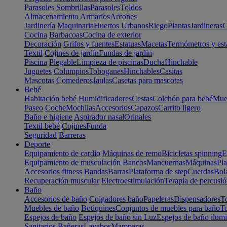
Parasoles
Sombrillas
Parasoles
Toldos
Almacenamiento
Armarios
Arcones
Jardinería
Maquinaria
Huertos Urbanos
Riego
Plantas
Jardineras
C
Cocina
Barbacoas
Cocina de exterior
Decoración
Grifos y fuentes
Estatuas
Macetas
Termómetros y est
Textil
Cojines de jardín
Fundas de jardín
Piscina
Plegable
Limpieza de piscinas
Ducha
Hinchable
Juguetes
Columpios
Toboganes
Hinchables
Casitas
Mascotas
Comederos
Jaulas
Casetas para mascotas
Bebé
Habitación bebé
Humidificadores
Cestas
Colchón para bebé
Mueb
Paseo
Coche
Mochilas
Accesorios
Capazos
Carrito ligero
Baño e higiene
Aspirador nasal
Orinales
Textil bebé
Cojines
Funda
Seguridad
Barreras
Deporte
Equipamiento de cardio
Máquinas de remo
Bicicletas spinning
E
Equipamiento de musculación
Bancos
Mancuernas
Máquinas
Pla
Accesorios fitness
Bandas
Barras
Plataforma de step
Cuerdas
Bola
Recuperación muscular
Electroestimulación
Terapia de percusi
Baño
Accesorios de baño
Colgadores baño
Papeleras
Dispensadores
To
Muebles de baño
Botiquines
Conjuntos de muebles para baño
To
Espejos de baño
Espejos de baño sin Luz
Espejos de baño ilum
Sanitarios
Bañeras
Lavabos
Mamparas