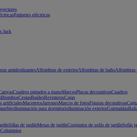
oyectores
éctricas
Patinetes eléctricos
s Jack
ras antideslizantes
Alfombras de exterior
Alfombras de baño
Alfombras 
Canvas
Cuadros pintados a mano
Marcos
Placas decorativas
Cuadros
s
Biombos
Cestas
Baúles
Revisteros
Cajas
s artificiales
Maceteros
Jarrones
Marcos de fotos
Figuras decorativas
Cajit
muebles
Iluminación para dormitorio
Iluminación exterior
Guirnaldas
Bali
ardín
Sillas de jardín
Mesas de jardín
Conjuntos de sofás de jardín
Sofás j
s
Columpios