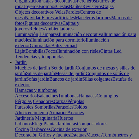
Organización
Cajas decorativas
Percheros
Burros de
ropa
Joyeros
Biombos
Cestas
Baúles
Revisteros
Cajas
Objetos decorativos
Velas
Faroles
Centros de
mesa
Navidad
Flores artificiales
Maceteros
Jarrones
Marcos de
fotos
Figuras decorativas
Cajitas y
joyeros
Relojes
Ambientadores
Iluminación
Lámparas
Iluminación decorativa
Iluminación para
muebles
Iluminación para dormitorio
Iluminación
exterior
Guirnaldas
Balizas
Smart
Light
Bombillas
Focos
Iluminación con rieles
Cintas Led
Tendencias y temporadas
Jardín
Muebles de jardín
Set de jardín
Conjuntos de mesas y sillas de
jardín
Sillas de jardín
Mesas de jardín
Conjuntos de sofás de
jardín
Sofás jardín
Bancos de jardín
Sillas colgantes
Estufas de
exterior
Hamacas y tumbonas
Accesorios
Balancines
Tumbonas
Hamacas
Columpios
Pérgolas
Cenadores
Carpas
Pérgolas
Parasoles
Sombrillas
Parasoles
Toldos
Almacenamiento
Armarios
Arcones
Jardinería
Maquinaria
Huertos
Urbanos
Riego
Plantas
Jardineras
Compostadores
Cocina
Barbacoas
Cocina de exterior
Decoración
Grifos y fuentes
Estatuas
Macetas
Termómetros y