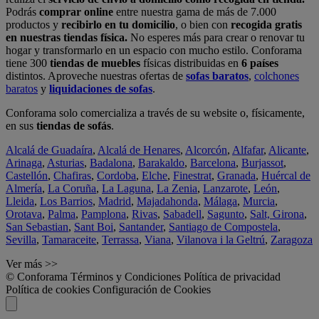
Podrás
comprar online
entre nuestra gama de más de 7.000
productos y
recibirlo en tu domicilio
, o bien con
recogida gratis
en nuestras tiendas física.
No esperes más para crear o renovar tu
hogar y transformarlo en un espacio con mucho estilo. Conforama
tiene 300
tiendas de muebles
físicas distribuidas en
6 países
distintos. Aproveche nuestras ofertas de
sofas baratos
,
colchones
baratos
y
liquidaciones de sofas
.
Conforama solo comercializa a través de su website o, físicamente,
en sus
tiendas de sofás
.
Alcalá de Guadaíra
,
Alcalá de Henares
,
Alcorcón
,
Alfafar
,
Alicante
,
Arinaga
,
Asturias
,
Badalona
,
Barakaldo
,
Barcelona
,
Burjassot
,
Castellón
,
Chafiras
,
Cordoba
,
Elche
,
Finestrat
,
Granada
,
Huércal de
Almería
,
La Coruña
,
La Laguna
,
La Zenia
,
Lanzarote
,
León
,
Lleida
,
Los Barrios
,
Madrid
,
Majadahonda
,
Málaga
,
Murcia
,
Orotava
,
Palma
,
Pamplona
,
Rivas
,
Sabadell
,
Sagunto
,
Salt, Girona
,
San Sebastian
,
Sant Boi
,
Santander
,
Santiago de Compostela
,
Sevilla
,
Tamaraceite
,
Terrassa
,
Viana
,
Vilanova i la Geltrú
,
Zaragoza
Ver más >>
© Conforama
Términos y Condiciones
Política de privacidad
Política de cookies
Configuración de Cookies