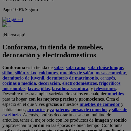
Pago 100% Seguro
¡Nueva app!
Conforama, tu tienda de muebles,
decoración y electrodomésticos
Conforama
es tu tienda de
sofás
,
sofá cama
,
sofá chaise longue
,
sillón
,
sillón relax
,
colchones
,
muebles de salón
,
mesas comedor
,
dormitorio de juvenil
,
dormitorio de matrimonio
,
canapés
,
cocinas a medida
,
decoración
,
electrodomésticos
,
frigoríficos
,
microondas
,
lavavajillas
,
lavadora secadora
, y
televisiones
.
Descubre nuestra amplia variedad de estilos en cualquier
muebles
para tu hogar,
con los mejores precios y promociones
. Crea el
espacio en el que vives gracias a nuestros
muebles de comedor
y
habitaciones,
armarios
y
zapateros
,
mesas de comedor
y
sillas de
escritorio
. Además, podrás decorar tu casa con multitud de
artículos, tener el mejor ocio con los productos de
imagen y sonido
y aprovechar tu
jardín
en las épocas de buen tiempo. Conforama
realiza el
servicio de envío a domicilio como recogida en tienda.