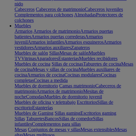
nido
Cabeceros
Cabeceros de matrimonio
Cabeceros juveniles
Complementos para colchones
Almohadas
Protectores de
colchones
Muebles
Armarios
Armarios de matrimonio
Armarios puertas
batientes
Armarios puertas correderas
Armarios
juvenil
Armarios infantiles
Armarios esquineros
Armarios
vestidores
Armarios auxiliares
Zapateros
Muebles de salón
Sillas
Mesas de salón
Muebles
TV
Vitrinas
Aparadores
Estanterias
Muebles recibidores
Muebles de cocina
Sillas de cocinas
Taburetes de cocina
Mesas
de cocina
Mesas y sillas de cocina
Muebles auxiliares de
cocina
Armarios de cocina
Cocinas modulares
Cocinas
completas
Cocinas a medida
Muebles de dormitorio
Camas matrimonio
Cabeceros de
matrimonio
Armarios de matrimonio
Mesitas de
noche
Comodas
Muebles de dormitorio juvenil
Muebles de oficina y teletrabajo
Escritorios
Sillas de
escritorio
Estanterías
Muebles de Gaming
Sillas gaming
Escritorios gaming
Sillas
Taburetes
Bancos
Sillas de comedor
Sillas
infantiles
Complementos para sillas
Mesas
Conjuntos de mesas y sillas
Mesas extensibles
Mesas
altas
Mesas multiusos