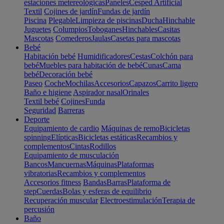
estaciones metereológicas
Paneles
Cesped Artificial
Textil
Cojines de jardín
Fundas de jardín
Piscina
Plegable
Limpieza de piscinas
Ducha
Hinchable
Juguetes
Columpios
Toboganes
Hinchables
Casitas
Mascotas
Comederos
Jaulas
Casetas para mascotas
Bebé
Habitación bebé
Humidificadores
Cestas
Colchón para
bebé
Muebles para habitación de bebé
Cunas
Cama
bebé
Decoración bebé
Paseo
Coche
Mochilas
Accesorios
Capazos
Carrito ligero
Baño e higiene
Aspirador nasal
Orinales
Textil bebé
Cojines
Funda
Seguridad
Barreras
Deporte
Equipamiento de cardio
Máquinas de remo
Bicicletas
spinning
Elípticas
Bicicletas estáticas
Recambios y
complementos
Cintas
Rodillos
Equipamiento de musculación
Bancos
Mancuernas
Máquinas
Plataformas
vibratorias
Recambios y complementos
Accesorios fitness
Bandas
Barras
Plataforma de
step
Cuerdas
Bolas y esferas de equilibrio
Recuperación muscular
Electroestimulación
Terapia de
percusión
Baño