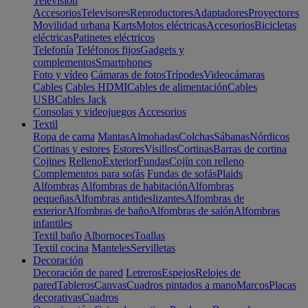
Televisión
Accesorios
Televisores
Reproductores
Adaptadores
Proyectores
Movilidad urbana
Karts
Motos eléctricas
Accesorios
Bicicletas
eléctricas
Patinetes eléctricos
Telefonía
Teléfonos fijos
Gadgets y
complementos
Smartphones
Foto y vídeo
Cámaras de fotos
Trípodes
Videocámaras
Cables
Cables HDMI
Cables de alimentación
Cables
USB
Cables Jack
Consolas y videojuegos
Accesorios
Textil
Ropa de cama
Mantas
Almohadas
Colchas
Sábanas
Nórdicos
Cortinas y estores
Estores
Visillos
Cortinas
Barras de cortina
Cojines
Relleno
Exterior
Fundas
Cojín con relleno
Complementos para sofás
Fundas de sofás
Plaids
Alfombras
Alfombras de habitación
Alfombras
pequeñas
Alfombras antideslizantes
Alfombras de
exterior
Alfombras de baño
Alfombras de salón
Alfombras
infantiles
Textil baño
Albornoces
Toallas
Textil cocina
Manteles
Servilletas
Decoración
Decoración de pared
Letreros
Espejos
Relojes de
pared
Tableros
Canvas
Cuadros pintados a mano
Marcos
Placas
decorativas
Cuadros