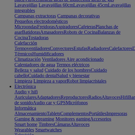
Lavavajillas
Lavavajillas 60cm
Lavavajillas 45cm
Lavavajillas
integrables
Campanas extractoras
Campanas decorativas
Pequeños electrodomésticos
Microondas
Freidoras
Aspiradores
Cafeteras
Planchas de
asar
Batidoras
Amasadores
Robots de Cocina
Balanzas de
Cocina
Tostadoras
Calefacción
Termoventiladores
Convectores
Estufas
Radiadores
Calefactores
D
Térmicos
Humidificadores
Climatización
Ventiladores
Aire acondicionado
Calentadores de agua
Termos eléctricos
Belleza y salud
Cuidado de los hombres
Cuidado
cabello
Cuidado dental
Salud y bienestar
Limpieza
Limpieza a vapor
Robot limpiacristales
Electrónica
Audio y hifi
Auriculares
Adaptadores
Reproductores
Radios
Altavoces
Hifi
Bar
de sonido
Audio car y GPS
Micrófonos
Informática
Almacenamiento
Tablets
Complementos
Portátiles
Impresoras
Gaming & streaming
Monitores gaming
Accesorios
Smart home
Timbres
Cámaras
Altavoces
Wearables
Smartwatches