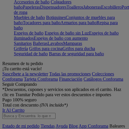
Accesorios de baño
Colgadores
baño
Papeleras
Dispensadores
Toalleros
Jaboneras
Escobillero
Port
de ropa
Muebles de baño
Botiquines
Conjuntos de muebles para
baño
Tocadores para baño
Armarios para baño
Repisa para
baño
Espejos de baño
Espejos de baño sin Luz
Espejos de baño
iluminados
Espejos de baño con aumento
Sanitarios
Bañeras
Lavabos
Mamparas
Grifería
Grifos para cocina
Grifos para ducha
Seguridad de baño
Barras de seguridad para baño
Resumen de tu pedido
¡Tu carrito está vacío!
Suscríbete a la newsletter
Todas las promociones
Colecciones
Conforama
Tarjeta Conforama
Financiación
Catálogos Conforama
Seguir Comprando
*Descuentos, cupones y servicios son aplicados en el carrito. Haz
clic en Tramitar Pedido para ver estos descuentos e importes
Pago 100% seguro
Total con descuento
(IVA incluido*)
Ir Al Carrito
Estado de mi pedido
Tiendas
Ayuda
Blog
App Conforama
Baleares