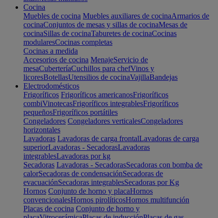
Cocina
Muebles de cocina
Muebles auxiliares de cocina
Armarios de
cocina
Conjuntos de mesas y sillas de cocina
Mesas de
cocina
Sillas de cocina
Taburetes de cocina
Cocinas
modulares
Cocinas completas
Cocinas a medida
Accesorios de cocina
Menaje
Servicio de
mesa
Cubertería
Cuchillos para chef
Vinos y
licores
Botellas
Utensilios de cocina
Vajilla
Bandejas
Electrodomésticos
Frigoríficos
Frigoríficos americanos
Frigoríficos
combi
Vinotecas
Frigoríficos integrables
Frigoríficos
pequeños
Frigoríficos portátiles
Congeladores
Congeladores verticales
Congeladores
horizontales
Lavadoras
Lavadoras de carga frontal
Lavadoras de carga
superior
Lavadoras - Secadoras
Lavadoras
integrables
Lavadoras por kg
Secadoras
Lavadoras - Secadoras
Secadoras con bomba de
calor
Secadoras de condensación
Secadoras de
evacuación
Secadoras integrables
Secadoras por Kg
Hornos
Conjunto de horno y placa
Hornos
convencionales
Hornos pirolíticos
Hornos multifunción
Placas de cocina
Conjunto de horno y
placa
Vitrocerámica
Placas de inducción
Placas de gas