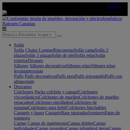
🔵Cambia tu electro con
-10% EXTRA
de descuento ☑️
AQUÍ
Baleares
Canarias
Sofás
Sofás
Chaise Longue
Rinconeras
Sofás cama
Sofás 2
plazas
Sofás 3 plazas
Sofás de piel
Sofás relax
Sofás
exterior
Divanes
Sillones
Sillones decorativos
Sillones relax
Sillones relax
levantapersonas
Puffs
Puffs decorativos
Puffs pera
Puffs reposapiés
Puffs con
almacenaje
Descanso
Colchones
Packs colchón y canapé
Colchones
viscoelásticos
Colchones de muelles
Colchones de muelles
ensacados
Colchones enrollados
Colchones de
espuma
Colchones para bebé
Colchones hinchables
Canapés y bases
Canapés
Base tapizadas
Somieres
Patas de
somieres
Camas
Camas de matrimonio
Camas dobles
Camas
individuales
Camas juveniles
Camas infantiles
Literas
Camas