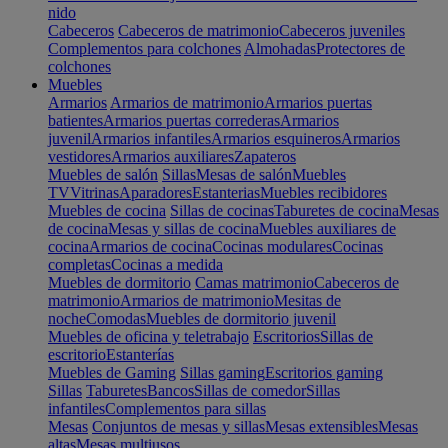
nido
Cabeceros
Cabeceros de matrimonio
Cabeceros juveniles
Complementos para colchones
Almohadas
Protectores de
colchones
Muebles
Armarios
Armarios de matrimonio
Armarios puertas
batientes
Armarios puertas correderas
Armarios
juvenil
Armarios infantiles
Armarios esquineros
Armarios
vestidores
Armarios auxiliares
Zapateros
Muebles de salón
Sillas
Mesas de salón
Muebles
TV
Vitrinas
Aparadores
Estanterias
Muebles recibidores
Muebles de cocina
Sillas de cocinas
Taburetes de cocina
Mesas
de cocina
Mesas y sillas de cocina
Muebles auxiliares de
cocina
Armarios de cocina
Cocinas modulares
Cocinas
completas
Cocinas a medida
Muebles de dormitorio
Camas matrimonio
Cabeceros de
matrimonio
Armarios de matrimonio
Mesitas de
noche
Comodas
Muebles de dormitorio juvenil
Muebles de oficina y teletrabajo
Escritorios
Sillas de
escritorio
Estanterías
Muebles de Gaming
Sillas gaming
Escritorios gaming
Sillas
Taburetes
Bancos
Sillas de comedor
Sillas
infantiles
Complementos para sillas
Mesas
Conjuntos de mesas y sillas
Mesas extensibles
Mesas
altas
Mesas multiusos