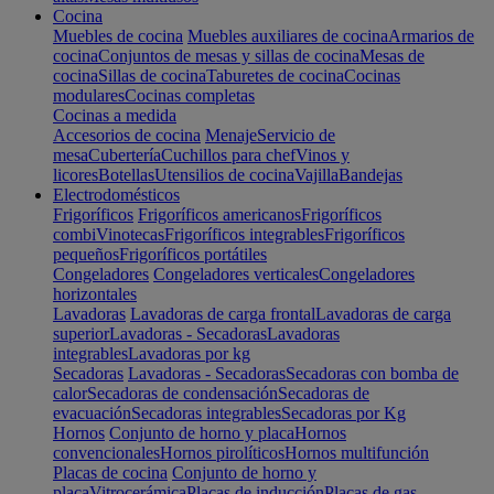
Cocina
Muebles de cocina
Muebles auxiliares de cocina
Armarios de
cocina
Conjuntos de mesas y sillas de cocina
Mesas de
cocina
Sillas de cocina
Taburetes de cocina
Cocinas
modulares
Cocinas completas
Cocinas a medida
Accesorios de cocina
Menaje
Servicio de
mesa
Cubertería
Cuchillos para chef
Vinos y
licores
Botellas
Utensilios de cocina
Vajilla
Bandejas
Electrodomésticos
Frigoríficos
Frigoríficos americanos
Frigoríficos
combi
Vinotecas
Frigoríficos integrables
Frigoríficos
pequeños
Frigoríficos portátiles
Congeladores
Congeladores verticales
Congeladores
horizontales
Lavadoras
Lavadoras de carga frontal
Lavadoras de carga
superior
Lavadoras - Secadoras
Lavadoras
integrables
Lavadoras por kg
Secadoras
Lavadoras - Secadoras
Secadoras con bomba de
calor
Secadoras de condensación
Secadoras de
evacuación
Secadoras integrables
Secadoras por Kg
Hornos
Conjunto de horno y placa
Hornos
convencionales
Hornos pirolíticos
Hornos multifunción
Placas de cocina
Conjunto de horno y
placa
Vitrocerámica
Placas de inducción
Placas de gas