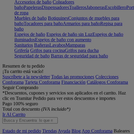
Accesorios de baño
Colgadores
baño
Papeleras
Dispensadores
Toalleros
Jaboneras
Escobillero
Port
de ropa
Muebles de baño
Botiquines
Conjuntos de muebles para
baño
Tocadores para baño
Armarios para baño
Repisa para
baño
Espejos de baño
Espejos de baño sin Luz
Espejos de baño
iluminados
Espejos de baño con aumento
Sanitarios
Bañeras
Lavabos
Mamparas
Grifería
Grifos para cocina
Grifos para ducha
Seguridad de baño
Barras de seguridad para baño
Resumen de tu pedido
¡Tu carrito está vacío!
Suscríbete a la newsletter
Todas las promociones
Colecciones
Conforama
Tarjeta Conforama
Financiación
Catálogos Conforama
Seguir Comprando
*Descuentos, cupones y servicios son aplicados en el carrito. Haz
clic en Tramitar Pedido para ver estos descuentos e importes
Pago 100% seguro
Total con descuento
(IVA incluido*)
Ir Al Carrito
Estado de mi pedido
Tiendas
Ayuda
Blog
App Conforama
Baleares