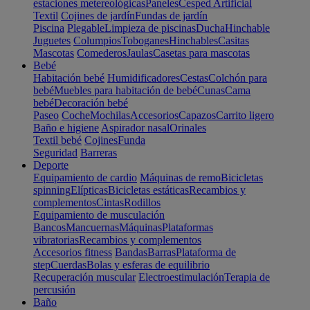
estaciones metereológicas
Paneles
Cesped Artificial
Textil
Cojines de jardín
Fundas de jardín
Piscina
Plegable
Limpieza de piscinas
Ducha
Hinchable
Juguetes
Columpios
Toboganes
Hinchables
Casitas
Mascotas
Comederos
Jaulas
Casetas para mascotas
Bebé
Habitación bebé
Humidificadores
Cestas
Colchón para
bebé
Muebles para habitación de bebé
Cunas
Cama
bebé
Decoración bebé
Paseo
Coche
Mochilas
Accesorios
Capazos
Carrito ligero
Baño e higiene
Aspirador nasal
Orinales
Textil bebé
Cojines
Funda
Seguridad
Barreras
Deporte
Equipamiento de cardio
Máquinas de remo
Bicicletas
spinning
Elípticas
Bicicletas estáticas
Recambios y
complementos
Cintas
Rodillos
Equipamiento de musculación
Bancos
Mancuernas
Máquinas
Plataformas
vibratorias
Recambios y complementos
Accesorios fitness
Bandas
Barras
Plataforma de
step
Cuerdas
Bolas y esferas de equilibrio
Recuperación muscular
Electroestimulación
Terapia de
percusión
Baño