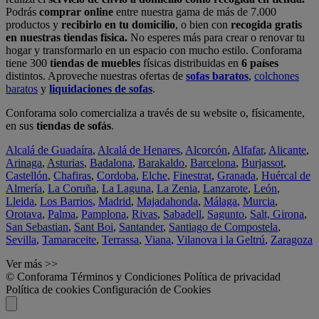
Podrás
comprar online
entre nuestra gama de más de 7.000
productos y
recibirlo en tu domicilio
, o bien con
recogida gratis
en nuestras tiendas física.
No esperes más para crear o renovar tu
hogar y transformarlo en un espacio con mucho estilo. Conforama
tiene 300
tiendas de muebles
físicas distribuidas en
6 países
distintos. Aproveche nuestras ofertas de
sofas baratos
,
colchones
baratos
y
liquidaciones de sofas
.
Conforama solo comercializa a través de su website o, físicamente,
en sus
tiendas de sofás
.
Alcalá de Guadaíra
,
Alcalá de Henares
,
Alcorcón
,
Alfafar
,
Alicante
,
Arinaga
,
Asturias
,
Badalona
,
Barakaldo
,
Barcelona
,
Burjassot
,
Castellón
,
Chafiras
,
Cordoba
,
Elche
,
Finestrat
,
Granada
,
Huércal de
Almería
,
La Coruña
,
La Laguna
,
La Zenia
,
Lanzarote
,
León
,
Lleida
,
Los Barrios
,
Madrid
,
Majadahonda
,
Málaga
,
Murcia
,
Orotava
,
Palma
,
Pamplona
,
Rivas
,
Sabadell
,
Sagunto
,
Salt, Girona
,
San Sebastian
,
Sant Boi
,
Santander
,
Santiago de Compostela
,
Sevilla
,
Tamaraceite
,
Terrassa
,
Viana
,
Vilanova i la Geltrú
,
Zaragoza
Ver más >>
© Conforama
Términos y Condiciones
Política de privacidad
Política de cookies
Configuración de Cookies