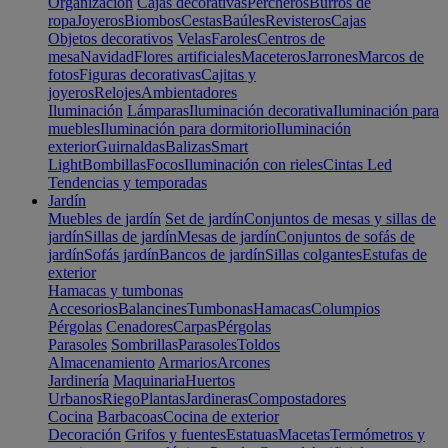
Organización
Cajas decorativas
Percheros
Burros de
ropa
Joyeros
Biombos
Cestas
Baúles
Revisteros
Cajas
Objetos decorativos
Velas
Faroles
Centros de
mesa
Navidad
Flores artificiales
Maceteros
Jarrones
Marcos de
fotos
Figuras decorativas
Cajitas y
joyeros
Relojes
Ambientadores
Iluminación
Lámparas
Iluminación decorativa
Iluminación para
muebles
Iluminación para dormitorio
Iluminación
exterior
Guirnaldas
Balizas
Smart
Light
Bombillas
Focos
Iluminación con rieles
Cintas Led
Tendencias y temporadas
Jardín
Muebles de jardín
Set de jardín
Conjuntos de mesas y sillas de
jardín
Sillas de jardín
Mesas de jardín
Conjuntos de sofás de
jardín
Sofás jardín
Bancos de jardín
Sillas colgantes
Estufas de
exterior
Hamacas y tumbonas
Accesorios
Balancines
Tumbonas
Hamacas
Columpios
Pérgolas
Cenadores
Carpas
Pérgolas
Parasoles
Sombrillas
Parasoles
Toldos
Almacenamiento
Armarios
Arcones
Jardinería
Maquinaria
Huertos
Urbanos
Riego
Plantas
Jardineras
Compostadores
Cocina
Barbacoas
Cocina de exterior
Decoración
Grifos y fuentes
Estatuas
Macetas
Termómetros y