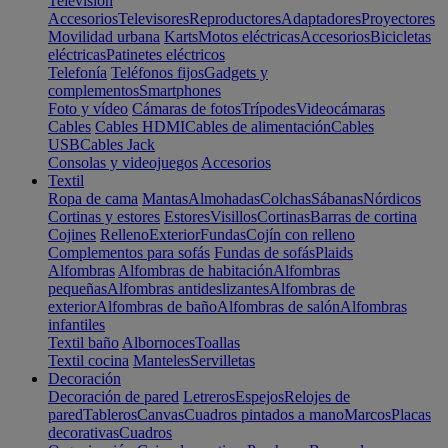
Televisión
Accesorios
Televisores
Reproductores
Adaptadores
Proyectores
Movilidad urbana
Karts
Motos eléctricas
Accesorios
Bicicletas
eléctricas
Patinetes eléctricos
Telefonía
Teléfonos fijos
Gadgets y
complementos
Smartphones
Foto y vídeo
Cámaras de fotos
Trípodes
Videocámaras
Cables
Cables HDMI
Cables de alimentación
Cables
USB
Cables Jack
Consolas y videojuegos
Accesorios
Textil
Ropa de cama
Mantas
Almohadas
Colchas
Sábanas
Nórdicos
Cortinas y estores
Estores
Visillos
Cortinas
Barras de cortina
Cojines
Relleno
Exterior
Fundas
Cojín con relleno
Complementos para sofás
Fundas de sofás
Plaids
Alfombras
Alfombras de habitación
Alfombras
pequeñas
Alfombras antideslizantes
Alfombras de
exterior
Alfombras de baño
Alfombras de salón
Alfombras
infantiles
Textil baño
Albornoces
Toallas
Textil cocina
Manteles
Servilletas
Decoración
Decoración de pared
Letreros
Espejos
Relojes de
pared
Tableros
Canvas
Cuadros pintados a mano
Marcos
Placas
decorativas
Cuadros