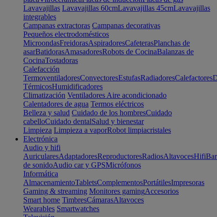
Lavavajillas
Lavavajillas 60cm
Lavavajillas 45cm
Lavavajillas
integrables
Campanas extractoras
Campanas decorativas
Pequeños electrodomésticos
Microondas
Freidoras
Aspiradores
Cafeteras
Planchas de
asar
Batidoras
Amasadores
Robots de Cocina
Balanzas de
Cocina
Tostadoras
Calefacción
Termoventiladores
Convectores
Estufas
Radiadores
Calefactores
D
Térmicos
Humidificadores
Climatización
Ventiladores
Aire acondicionado
Calentadores de agua
Termos eléctricos
Belleza y salud
Cuidado de los hombres
Cuidado
cabello
Cuidado dental
Salud y bienestar
Limpieza
Limpieza a vapor
Robot limpiacristales
Electrónica
Audio y hifi
Auriculares
Adaptadores
Reproductores
Radios
Altavoces
Hifi
Bar
de sonido
Audio car y GPS
Micrófonos
Informática
Almacenamiento
Tablets
Complementos
Portátiles
Impresoras
Gaming & streaming
Monitores gaming
Accesorios
Smart home
Timbres
Cámaras
Altavoces
Wearables
Smartwatches