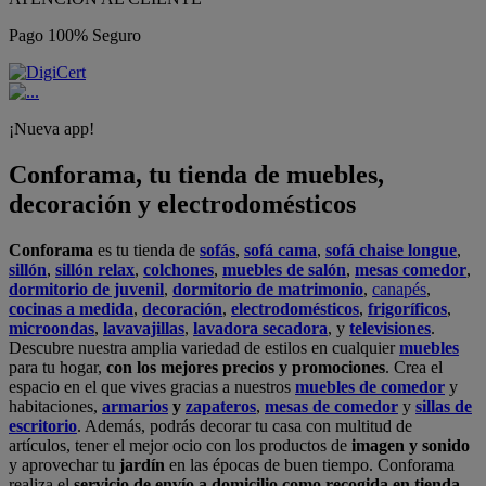
Pago 100% Seguro
¡Nueva app!
Conforama, tu tienda de muebles,
decoración y electrodomésticos
Conforama
es tu tienda de
sofás
,
sofá cama
,
sofá chaise longue
,
sillón
,
sillón relax
,
colchones
,
muebles de salón
,
mesas comedor
,
dormitorio de juvenil
,
dormitorio de matrimonio
,
canapés
,
cocinas a medida
,
decoración
,
electrodomésticos
,
frigoríficos
,
microondas
,
lavavajillas
,
lavadora secadora
, y
televisiones
.
Descubre nuestra amplia variedad de estilos en cualquier
muebles
para tu hogar,
con los mejores precios y promociones
. Crea el
espacio en el que vives gracias a nuestros
muebles de comedor
y
habitaciones,
armarios
y
zapateros
,
mesas de comedor
y
sillas de
escritorio
. Además, podrás decorar tu casa con multitud de
artículos, tener el mejor ocio con los productos de
imagen y sonido
y aprovechar tu
jardín
en las épocas de buen tiempo. Conforama
realiza el
servicio de envío a domicilio como recogida en tienda.