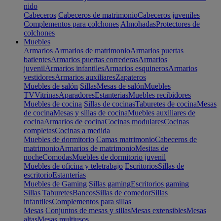
nido
Cabeceros
Cabeceros de matrimonio
Cabeceros juveniles
Complementos para colchones
Almohadas
Protectores de
colchones
Muebles
Armarios
Armarios de matrimonio
Armarios puertas
batientes
Armarios puertas correderas
Armarios
juvenil
Armarios infantiles
Armarios esquineros
Armarios
vestidores
Armarios auxiliares
Zapateros
Muebles de salón
Sillas
Mesas de salón
Muebles
TV
Vitrinas
Aparadores
Estanterias
Muebles recibidores
Muebles de cocina
Sillas de cocinas
Taburetes de cocina
Mesas
de cocina
Mesas y sillas de cocina
Muebles auxiliares de
cocina
Armarios de cocina
Cocinas modulares
Cocinas
completas
Cocinas a medida
Muebles de dormitorio
Camas matrimonio
Cabeceros de
matrimonio
Armarios de matrimonio
Mesitas de
noche
Comodas
Muebles de dormitorio juvenil
Muebles de oficina y teletrabajo
Escritorios
Sillas de
escritorio
Estanterías
Muebles de Gaming
Sillas gaming
Escritorios gaming
Sillas
Taburetes
Bancos
Sillas de comedor
Sillas
infantiles
Complementos para sillas
Mesas
Conjuntos de mesas y sillas
Mesas extensibles
Mesas
altas
Mesas multiusos