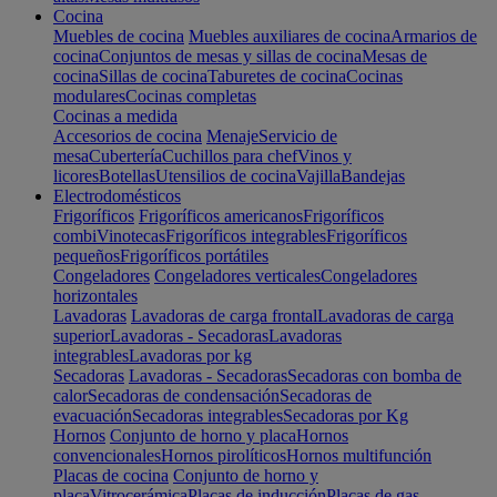
Cocina
Muebles de cocina
Muebles auxiliares de cocina
Armarios de
cocina
Conjuntos de mesas y sillas de cocina
Mesas de
cocina
Sillas de cocina
Taburetes de cocina
Cocinas
modulares
Cocinas completas
Cocinas a medida
Accesorios de cocina
Menaje
Servicio de
mesa
Cubertería
Cuchillos para chef
Vinos y
licores
Botellas
Utensilios de cocina
Vajilla
Bandejas
Electrodomésticos
Frigoríficos
Frigoríficos americanos
Frigoríficos
combi
Vinotecas
Frigoríficos integrables
Frigoríficos
pequeños
Frigoríficos portátiles
Congeladores
Congeladores verticales
Congeladores
horizontales
Lavadoras
Lavadoras de carga frontal
Lavadoras de carga
superior
Lavadoras - Secadoras
Lavadoras
integrables
Lavadoras por kg
Secadoras
Lavadoras - Secadoras
Secadoras con bomba de
calor
Secadoras de condensación
Secadoras de
evacuación
Secadoras integrables
Secadoras por Kg
Hornos
Conjunto de horno y placa
Hornos
convencionales
Hornos pirolíticos
Hornos multifunción
Placas de cocina
Conjunto de horno y
placa
Vitrocerámica
Placas de inducción
Placas de gas