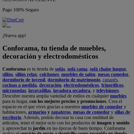
Pago 100% Seguro
¡Nueva app!
Conforama, tu tienda de muebles,
decoración y electrodomésticos
Conforama
es tu tienda de
sofás
,
sofá cama
,
sofá chaise longue
,
sillón
,
sillón relax
,
colchones
,
muebles de salón
,
mesas comedor
,
dormitorio de juvenil
,
dormitorio de matrimonio
,
canapés
,
cocinas a medida
,
decoración
,
electrodomésticos
,
frigoríficos
,
microondas
,
lavavajillas
,
lavadora secadora
, y
televisiones
.
Descubre nuestra amplia variedad de estilos en cualquier
muebles
para tu hogar,
con los mejores precios y promociones
. Crea el
espacio en el que vives gracias a nuestros
muebles de comedor
y
habitaciones,
armarios
y
zapateros
,
mesas de comedor
y
sillas de
escritorio
. Además, podrás decorar tu casa con multitud de
artículos, tener el mejor ocio con los productos de
imagen y sonido
y aprovechar tu
jardín
en las épocas de buen tiempo. Conforama
realiza el
servicio de envío a domicilio como recogida en tienda.