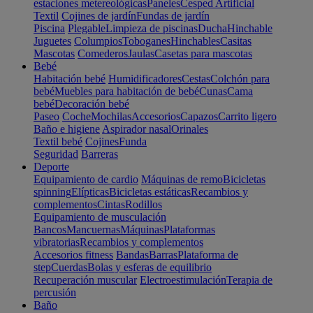
estaciones metereológicas
Paneles
Cesped Artificial
Textil
Cojines de jardín
Fundas de jardín
Piscina
Plegable
Limpieza de piscinas
Ducha
Hinchable
Juguetes
Columpios
Toboganes
Hinchables
Casitas
Mascotas
Comederos
Jaulas
Casetas para mascotas
Bebé
Habitación bebé
Humidificadores
Cestas
Colchón para
bebé
Muebles para habitación de bebé
Cunas
Cama
bebé
Decoración bebé
Paseo
Coche
Mochilas
Accesorios
Capazos
Carrito ligero
Baño e higiene
Aspirador nasal
Orinales
Textil bebé
Cojines
Funda
Seguridad
Barreras
Deporte
Equipamiento de cardio
Máquinas de remo
Bicicletas
spinning
Elípticas
Bicicletas estáticas
Recambios y
complementos
Cintas
Rodillos
Equipamiento de musculación
Bancos
Mancuernas
Máquinas
Plataformas
vibratorias
Recambios y complementos
Accesorios fitness
Bandas
Barras
Plataforma de
step
Cuerdas
Bolas y esferas de equilibrio
Recuperación muscular
Electroestimulación
Terapia de
percusión
Baño