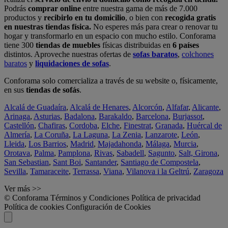
Podrás
comprar online
entre nuestra gama de más de 7.000
productos y
recibirlo en tu domicilio
, o bien con
recogida gratis
en nuestras tiendas física.
No esperes más para crear o renovar tu
hogar y transformarlo en un espacio con mucho estilo. Conforama
tiene 300
tiendas de muebles
físicas distribuidas en
6 países
distintos. Aproveche nuestras ofertas de
sofas baratos
,
colchones
baratos
y
liquidaciones de sofas
.
Conforama solo comercializa a través de su website o, físicamente,
en sus
tiendas de sofás
.
Alcalá de Guadaíra
,
Alcalá de Henares
,
Alcorcón
,
Alfafar
,
Alicante
,
Arinaga
,
Asturias
,
Badalona
,
Barakaldo
,
Barcelona
,
Burjassot
,
Castellón
,
Chafiras
,
Cordoba
,
Elche
,
Finestrat
,
Granada
,
Huércal de
Almería
,
La Coruña
,
La Laguna
,
La Zenia
,
Lanzarote
,
León
,
Lleida
,
Los Barrios
,
Madrid
,
Majadahonda
,
Málaga
,
Murcia
,
Orotava
,
Palma
,
Pamplona
,
Rivas
,
Sabadell
,
Sagunto
,
Salt, Girona
,
San Sebastian
,
Sant Boi
,
Santander
,
Santiago de Compostela
,
Sevilla
,
Tamaraceite
,
Terrassa
,
Viana
,
Vilanova i la Geltrú
,
Zaragoza
Ver más >>
© Conforama
Términos y Condiciones
Política de privacidad
Política de cookies
Configuración de Cookies