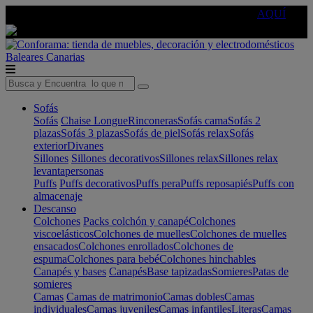
🔵Cambia tu electro con
-10% EXTRA
de descuento ☑️
AQUÍ
Baleares
Canarias
Sofás
Sofás
Chaise Longue
Rinconeras
Sofás cama
Sofás 2
plazas
Sofás 3 plazas
Sofás de piel
Sofás relax
Sofás
exterior
Divanes
Sillones
Sillones decorativos
Sillones relax
Sillones relax
levantapersonas
Puffs
Puffs decorativos
Puffs pera
Puffs reposapiés
Puffs con
almacenaje
Descanso
Colchones
Packs colchón y canapé
Colchones
viscoelásticos
Colchones de muelles
Colchones de muelles
ensacados
Colchones enrollados
Colchones de
espuma
Colchones para bebé
Colchones hinchables
Canapés y bases
Canapés
Base tapizadas
Somieres
Patas de
somieres
Camas
Camas de matrimonio
Camas dobles
Camas
individuales
Camas juveniles
Camas infantiles
Literas
Camas