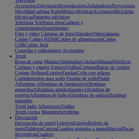
Televisión
Accesorios
Televisores
Reproductores
Adaptadores
Proyectores
Movilidad urbana
Karts
Motos eléctricas
Accesorios
Bicicletas
eléctricas
Patinetes eléctricos
Telefonía
Teléfonos fijos
Gadgets y
complementos
Smartphones
Foto y vídeo
Cámaras de fotos
Trípodes
Videocámaras
Cables
Cables HDMI
Cables de alimentación
Cables
USB
Cables Jack
Consolas y videojuegos
Accesorios
Textil
Ropa de cama
Mantas
Almohadas
Colchas
Sábanas
Nórdicos
Cortinas y estores
Estores
Visillos
Cortinas
Barras de cortina
Cojines
Relleno
Exterior
Fundas
Cojín con relleno
Complementos para sofás
Fundas de sofás
Plaids
Alfombras
Alfombras de habitación
Alfombras
pequeñas
Alfombras antideslizantes
Alfombras de
exterior
Alfombras de baño
Alfombras de salón
Alfombras
infantiles
Textil baño
Albornoces
Toallas
Textil cocina
Manteles
Servilletas
Decoración
Decoración de pared
Letreros
Espejos
Relojes de
pared
Tableros
Canvas
Cuadros pintados a mano
Marcos
Placas
decorativas
Cuadros