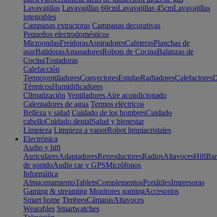
Lavavajillas
Lavavajillas 60cm
Lavavajillas 45cm
Lavavajillas
integrables
Campanas extractoras
Campanas decorativas
Pequeños electrodomésticos
Microondas
Freidoras
Aspiradores
Cafeteras
Planchas de
asar
Batidoras
Amasadores
Robots de Cocina
Balanzas de
Cocina
Tostadoras
Calefacción
Termoventiladores
Convectores
Estufas
Radiadores
Calefactores
D
Térmicos
Humidificadores
Climatización
Ventiladores
Aire acondicionado
Calentadores de agua
Termos eléctricos
Belleza y salud
Cuidado de los hombres
Cuidado
cabello
Cuidado dental
Salud y bienestar
Limpieza
Limpieza a vapor
Robot limpiacristales
Electrónica
Audio y hifi
Auriculares
Adaptadores
Reproductores
Radios
Altavoces
Hifi
Bar
de sonido
Audio car y GPS
Micrófonos
Informática
Almacenamiento
Tablets
Complementos
Portátiles
Impresoras
Gaming & streaming
Monitores gaming
Accesorios
Smart home
Timbres
Cámaras
Altavoces
Wearables
Smartwatches