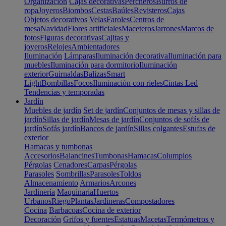
Organización
Cajas decorativas
Percheros
Burros de
ropa
Joyeros
Biombos
Cestas
Baúles
Revisteros
Cajas
Objetos decorativos
Velas
Faroles
Centros de
mesa
Navidad
Flores artificiales
Maceteros
Jarrones
Marcos de
fotos
Figuras decorativas
Cajitas y
joyeros
Relojes
Ambientadores
Iluminación
Lámparas
Iluminación decorativa
Iluminación para
muebles
Iluminación para dormitorio
Iluminación
exterior
Guirnaldas
Balizas
Smart
Light
Bombillas
Focos
Iluminación con rieles
Cintas Led
Tendencias y temporadas
Jardín
Muebles de jardín
Set de jardín
Conjuntos de mesas y sillas de
jardín
Sillas de jardín
Mesas de jardín
Conjuntos de sofás de
jardín
Sofás jardín
Bancos de jardín
Sillas colgantes
Estufas de
exterior
Hamacas y tumbonas
Accesorios
Balancines
Tumbonas
Hamacas
Columpios
Pérgolas
Cenadores
Carpas
Pérgolas
Parasoles
Sombrillas
Parasoles
Toldos
Almacenamiento
Armarios
Arcones
Jardinería
Maquinaria
Huertos
Urbanos
Riego
Plantas
Jardineras
Compostadores
Cocina
Barbacoas
Cocina de exterior
Decoración
Grifos y fuentes
Estatuas
Macetas
Termómetros y