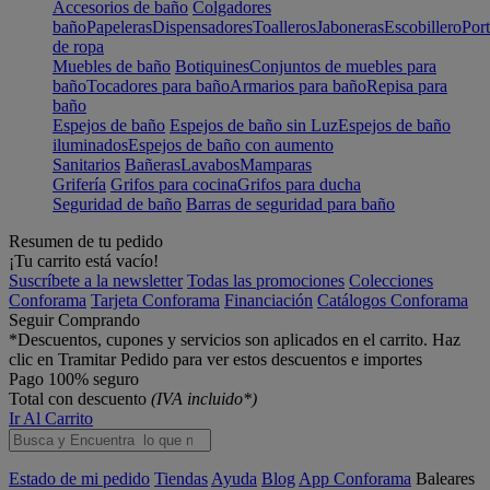
Accesorios de baño
Colgadores
baño
Papeleras
Dispensadores
Toalleros
Jaboneras
Escobillero
Port
de ropa
Muebles de baño
Botiquines
Conjuntos de muebles para
baño
Tocadores para baño
Armarios para baño
Repisa para
baño
Espejos de baño
Espejos de baño sin Luz
Espejos de baño
iluminados
Espejos de baño con aumento
Sanitarios
Bañeras
Lavabos
Mamparas
Grifería
Grifos para cocina
Grifos para ducha
Seguridad de baño
Barras de seguridad para baño
Resumen de tu pedido
¡Tu carrito está vacío!
Suscríbete a la newsletter
Todas las promociones
Colecciones
Conforama
Tarjeta Conforama
Financiación
Catálogos Conforama
Seguir Comprando
*Descuentos, cupones y servicios son aplicados en el carrito. Haz
clic en Tramitar Pedido para ver estos descuentos e importes
Pago 100% seguro
Total con descuento
(IVA incluido*)
Ir Al Carrito
Estado de mi pedido
Tiendas
Ayuda
Blog
App Conforama
Baleares