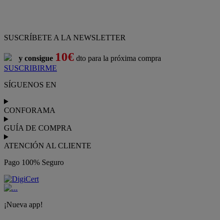
ATENCIÓN AL CLIENTE
Pago 100% Seguro
¡Nueva app!
Conforama, tu tienda de muebles,
decoración y electrodomésticos
Conforama
es tu tienda de
sofás
,
sofá cama
,
sofá chaise longue
,
sillón
,
sillón relax
,
colchones
,
muebles de salón
,
mesas comedor
,
dormitorio de juvenil
,
dormitorio de matrimonio
,
canapés
,
cocinas a medida
,
decoración
,
electrodomésticos
,
frigoríficos
,
microondas
,
lavavajillas
,
lavadora secadora
, y
televisiones
.
Descubre nuestra amplia variedad de estilos en cualquier
muebles
para tu hogar,
con los mejores precios y promociones
. Crea el
espacio en el que vives gracias a nuestros
muebles de comedor
y
habitaciones,
armarios
y
zapateros
,
mesas de comedor
y
sillas de
escritorio
. Además, podrás decorar tu casa con multitud de
artículos, tener el mejor ocio con los productos de
imagen y sonido
y aprovechar tu
jardín
en las épocas de buen tiempo. Conforama