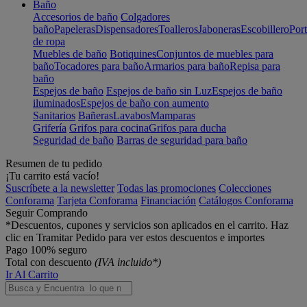
Baño
Accesorios de baño
Colgadores
baño
Papeleras
Dispensadores
Toalleros
Jaboneras
Escobillero
Port
de ropa
Muebles de baño
Botiquines
Conjuntos de muebles para
baño
Tocadores para baño
Armarios para baño
Repisa para
baño
Espejos de baño
Espejos de baño sin Luz
Espejos de baño
iluminados
Espejos de baño con aumento
Sanitarios
Bañeras
Lavabos
Mamparas
Grifería
Grifos para cocina
Grifos para ducha
Seguridad de baño
Barras de seguridad para baño
Resumen de tu pedido
¡Tu carrito está vacío!
Suscríbete a la newsletter
Todas las promociones
Colecciones
Conforama
Tarjeta Conforama
Financiación
Catálogos Conforama
Seguir Comprando
*Descuentos, cupones y servicios son aplicados en el carrito. Haz
clic en Tramitar Pedido para ver estos descuentos e importes
Pago 100% seguro
Total con descuento
(IVA incluido*)
Ir Al Carrito