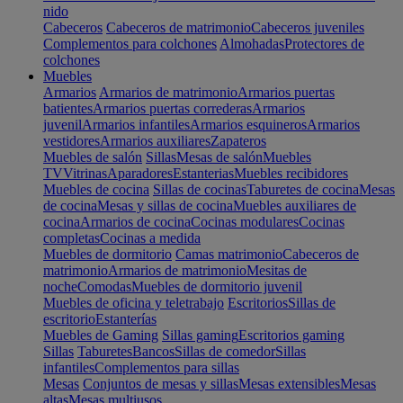
nido
Cabeceros
Cabeceros de matrimonio
Cabeceros juveniles
Complementos para colchones
Almohadas
Protectores de
colchones
Muebles
Armarios
Armarios de matrimonio
Armarios puertas
batientes
Armarios puertas correderas
Armarios
juvenil
Armarios infantiles
Armarios esquineros
Armarios
vestidores
Armarios auxiliares
Zapateros
Muebles de salón
Sillas
Mesas de salón
Muebles
TV
Vitrinas
Aparadores
Estanterias
Muebles recibidores
Muebles de cocina
Sillas de cocinas
Taburetes de cocina
Mesas
de cocina
Mesas y sillas de cocina
Muebles auxiliares de
cocina
Armarios de cocina
Cocinas modulares
Cocinas
completas
Cocinas a medida
Muebles de dormitorio
Camas matrimonio
Cabeceros de
matrimonio
Armarios de matrimonio
Mesitas de
noche
Comodas
Muebles de dormitorio juvenil
Muebles de oficina y teletrabajo
Escritorios
Sillas de
escritorio
Estanterías
Muebles de Gaming
Sillas gaming
Escritorios gaming
Sillas
Taburetes
Bancos
Sillas de comedor
Sillas
infantiles
Complementos para sillas
Mesas
Conjuntos de mesas y sillas
Mesas extensibles
Mesas
altas
Mesas multiusos