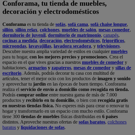
realiza el
servicio de envío a domicilio como recogida en tienda.
Podrás
comprar online
entre nuestra gama de más de 7.000
productos y
recibirlo en tu domicilio
, o bien con
recogida gratis
en nuestras tiendas física.
No esperes más para crear o renovar tu
hogar y transformarlo en un espacio con mucho estilo. Conforama
tiene 300
tiendas de muebles
físicas distribuidas en
6 países
distintos. Aproveche nuestras ofertas de
sofas baratos
,
colchones
baratos
y
liquidaciones de sofas
.
Conforama solo comercializa a través de su website o, físicamente,
en sus
tiendas de sofás
.
Alcalá de Guadaíra
,
Alcalá de Henares
,
Alcorcón
,
Alfafar
,
Alicante
,
Arinaga
,
Asturias
,
Badalona
,
Barakaldo
,
Barcelona
,
Burjassot
,
Castellón
,
Chafiras
,
Cordoba
,
Elche
,
Finestrat
,
Granada
,
Huércal de
Almería
,
La Coruña
,
La Laguna
,
La Zenia
,
Lanzarote
,
León
,
Lleida
,
Los Barrios
,
Madrid
,
Majadahonda
,
Málaga
,
Murcia
,
Orotava
,
Palma
,
Pamplona
,
Rivas
,
Sabadell
,
Sagunto
,
Salt, Girona
,
San Sebastian
,
Sant Boi
,
Santander
,
Santiago de Compostela
,
Sevilla
,
Tamaraceite
,
Terrassa
,
Viana
,
Vilanova i la Geltrú
,
Zaragoza
Ver más >>
© Conforama
Términos y Condiciones
Política de privacidad
Política de cookies
Configuración de Cookies