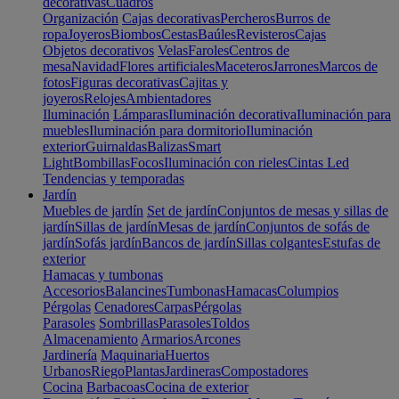
decorativas
Cuadros
Organización
Cajas decorativas
Percheros
Burros de
ropa
Joyeros
Biombos
Cestas
Baúles
Revisteros
Cajas
Objetos decorativos
Velas
Faroles
Centros de
mesa
Navidad
Flores artificiales
Maceteros
Jarrones
Marcos de
fotos
Figuras decorativas
Cajitas y
joyeros
Relojes
Ambientadores
Iluminación
Lámparas
Iluminación decorativa
Iluminación para
muebles
Iluminación para dormitorio
Iluminación
exterior
Guirnaldas
Balizas
Smart
Light
Bombillas
Focos
Iluminación con rieles
Cintas Led
Tendencias y temporadas
Jardín
Muebles de jardín
Set de jardín
Conjuntos de mesas y sillas de
jardín
Sillas de jardín
Mesas de jardín
Conjuntos de sofás de
jardín
Sofás jardín
Bancos de jardín
Sillas colgantes
Estufas de
exterior
Hamacas y tumbonas
Accesorios
Balancines
Tumbonas
Hamacas
Columpios
Pérgolas
Cenadores
Carpas
Pérgolas
Parasoles
Sombrillas
Parasoles
Toldos
Almacenamiento
Armarios
Arcones
Jardinería
Maquinaria
Huertos
Urbanos
Riego
Plantas
Jardineras
Compostadores
Cocina
Barbacoas
Cocina de exterior