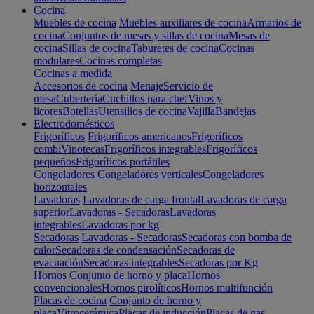
Cocina
Muebles de cocina
Muebles auxiliares de cocina
Armarios de
cocina
Conjuntos de mesas y sillas de cocina
Mesas de
cocina
Sillas de cocina
Taburetes de cocina
Cocinas
modulares
Cocinas completas
Cocinas a medida
Accesorios de cocina
Menaje
Servicio de
mesa
Cubertería
Cuchillos para chef
Vinos y
licores
Botellas
Utensilios de cocina
Vajilla
Bandejas
Electrodomésticos
Frigoríficos
Frigoríficos americanos
Frigoríficos
combi
Vinotecas
Frigoríficos integrables
Frigoríficos
pequeños
Frigoríficos portátiles
Congeladores
Congeladores verticales
Congeladores
horizontales
Lavadoras
Lavadoras de carga frontal
Lavadoras de carga
superior
Lavadoras - Secadoras
Lavadoras
integrables
Lavadoras por kg
Secadoras
Lavadoras - Secadoras
Secadoras con bomba de
calor
Secadoras de condensación
Secadoras de
evacuación
Secadoras integrables
Secadoras por Kg
Hornos
Conjunto de horno y placa
Hornos
convencionales
Hornos pirolíticos
Hornos multifunción
Placas de cocina
Conjunto de horno y
placa
Vitrocerámica
Placas de inducción
Placas de gas