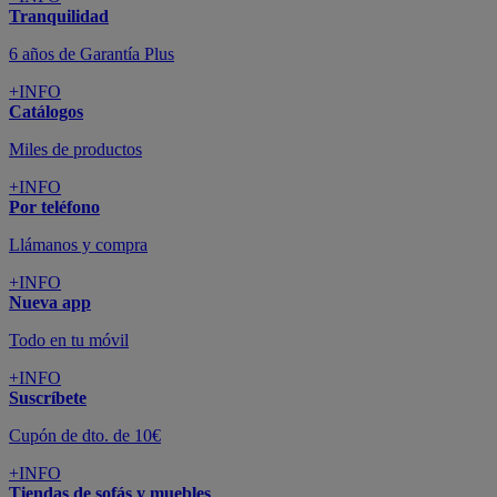
Todo en tu móvil
+INFO
Suscríbete
Cupón de dto. de 10€
+INFO
Tiendas de sofás y muebles
¡Encuentra la tuya!
+INFO
Tu cuenta
Promociones exclusivas
+INFO
El blog
Busca tu inspiración
+INFO
Grandes marcas de muebles, sofás,