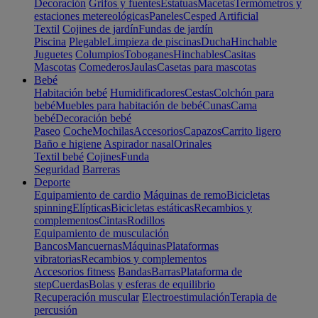
Decoración
Grifos y fuentes
Estatuas
Macetas
Termómetros y
estaciones metereológicas
Paneles
Cesped Artificial
Textil
Cojines de jardín
Fundas de jardín
Piscina
Plegable
Limpieza de piscinas
Ducha
Hinchable
Juguetes
Columpios
Toboganes
Hinchables
Casitas
Mascotas
Comederos
Jaulas
Casetas para mascotas
Bebé
Habitación bebé
Humidificadores
Cestas
Colchón para
bebé
Muebles para habitación de bebé
Cunas
Cama
bebé
Decoración bebé
Paseo
Coche
Mochilas
Accesorios
Capazos
Carrito ligero
Baño e higiene
Aspirador nasal
Orinales
Textil bebé
Cojines
Funda
Seguridad
Barreras
Deporte
Equipamiento de cardio
Máquinas de remo
Bicicletas
spinning
Elípticas
Bicicletas estáticas
Recambios y
complementos
Cintas
Rodillos
Equipamiento de musculación
Bancos
Mancuernas
Máquinas
Plataformas
vibratorias
Recambios y complementos
Accesorios fitness
Bandas
Barras
Plataforma de
step
Cuerdas
Bolas y esferas de equilibrio
Recuperación muscular
Electroestimulación
Terapia de
percusión