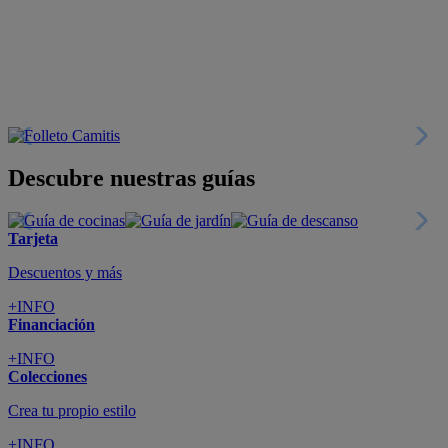
+INFO
Financiación
+INFO
Colecciones
Crea tu propio estilo
+INFO
Tranquilidad
6 años de Garantía Plus
+INFO
Catálogos
Miles de productos
+INFO
Por teléfono
Llámanos y compra
+INFO
Nueva app