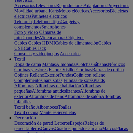
Televisión
Accesorios
Televisores
Reproductores
Adaptadores
Proyectores
Movilidad urbana
Karts
Motos eléctricas
Accesorios
Bicicletas
eléctricas
Patinetes eléctricos
Telefonía
Teléfonos fijos
Gadgets y
complementos
Smartphones
Foto y vídeo
Cámaras de
fotos
Trípodes
Videocámaras
Objetivos
Cables
Cables HDMI
Cables de alimentación
Cables
USB
Cables Jack
Consolas y videojuegos
Accesorios
Textil
Ropa de cama
Mantas
Almohadas
Colchas
Sábanas
Nórdicos
Cortinas y estores
Estores
Visillos
Cortinas
Barras de cortina
Cojines
Relleno
Exterior
Fundas
Cojín con relleno
Complementos para sofás
Fundas de sofás
Plaids
Alfombras
Alfombras de habitación
Alfombras
pequeñas
Alfombras antideslizantes
Alfombras de
exterior
Alfombras de baño
Alfombras de salón
Alfombras
infantiles
Textil baño
Albornoces
Toallas
Textil cocina
Manteles
Servilletas
Decoración
Decoración de pared
Letreros
Espejos
Relojes de
pared
Tableros
Canvas
Cuadros pintados a mano
Marcos
Placas