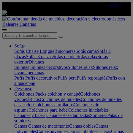
🔵Cambia tu electro con
-10% EXTRA
de descuento ☑️
AQUÍ
Baleares
Canarias
Sofás
Sofás
Chaise Longue
Rinconeras
Sofás cama
Sofás 2
plazas
Sofás 3 plazas
Sofás de piel
Sofás relax
Sofás
exterior
Divanes
Sillones
Sillones decorativos
Sillones relax
Sillones relax
levantapersonas
Puffs
Puffs decorativos
Puffs pera
Puffs reposapiés
Puffs con
almacenaje
Descanso
Colchones
Packs colchón y canapé
Colchones
viscoelásticos
Colchones de muelles
Colchones de muelles
ensacados
Colchones enrollados
Colchones de
espuma
Colchones para bebé
Colchones hinchables
Canapés y bases
Canapés
Base tapizadas
Somieres
Patas de
somieres
Camas
Camas de matrimonio
Camas dobles
Camas
individuales
Camas juveniles
Camas infantiles
Literas
Camas