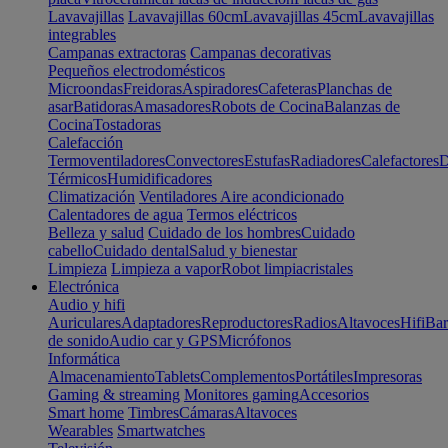
Lavavajillas
Lavavajillas 60cm
Lavavajillas 45cm
Lavavajillas
integrables
Campanas extractoras
Campanas decorativas
Pequeños electrodomésticos
Microondas
Freidoras
Aspiradores
Cafeteras
Planchas de
asar
Batidoras
Amasadores
Robots de Cocina
Balanzas de
Cocina
Tostadoras
Calefacción
Termoventiladores
Convectores
Estufas
Radiadores
Calefactores
D
Térmicos
Humidificadores
Climatización
Ventiladores
Aire acondicionado
Calentadores de agua
Termos eléctricos
Belleza y salud
Cuidado de los hombres
Cuidado
cabello
Cuidado dental
Salud y bienestar
Limpieza
Limpieza a vapor
Robot limpiacristales
Electrónica
Audio y hifi
Auriculares
Adaptadores
Reproductores
Radios
Altavoces
Hifi
Bar
de sonido
Audio car y GPS
Micrófonos
Informática
Almacenamiento
Tablets
Complementos
Portátiles
Impresoras
Gaming & streaming
Monitores gaming
Accesorios
Smart home
Timbres
Cámaras
Altavoces
Wearables
Smartwatches