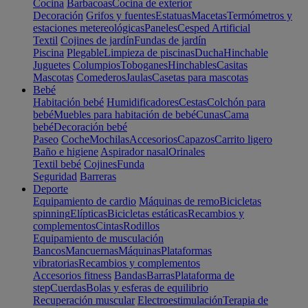
Cocina
Barbacoas
Cocina de exterior
Decoración
Grifos y fuentes
Estatuas
Macetas
Termómetros y
estaciones metereológicas
Paneles
Cesped Artificial
Textil
Cojines de jardín
Fundas de jardín
Piscina
Plegable
Limpieza de piscinas
Ducha
Hinchable
Juguetes
Columpios
Toboganes
Hinchables
Casitas
Mascotas
Comederos
Jaulas
Casetas para mascotas
Bebé
Habitación bebé
Humidificadores
Cestas
Colchón para
bebé
Muebles para habitación de bebé
Cunas
Cama
bebé
Decoración bebé
Paseo
Coche
Mochilas
Accesorios
Capazos
Carrito ligero
Baño e higiene
Aspirador nasal
Orinales
Textil bebé
Cojines
Funda
Seguridad
Barreras
Deporte
Equipamiento de cardio
Máquinas de remo
Bicicletas
spinning
Elípticas
Bicicletas estáticas
Recambios y
complementos
Cintas
Rodillos
Equipamiento de musculación
Bancos
Mancuernas
Máquinas
Plataformas
vibratorias
Recambios y complementos
Accesorios fitness
Bandas
Barras
Plataforma de
step
Cuerdas
Bolas y esferas de equilibrio
Recuperación muscular
Electroestimulación
Terapia de