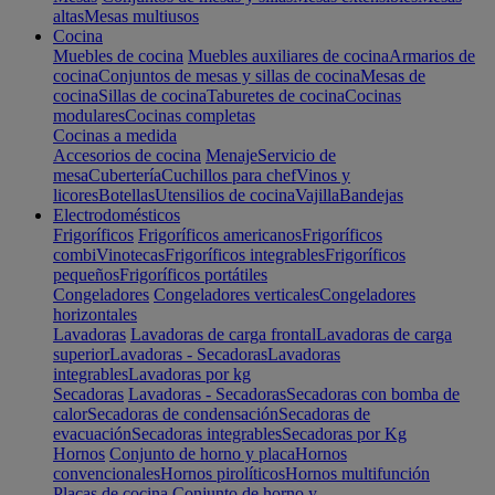
altas
Mesas multiusos
Cocina
Muebles de cocina
Muebles auxiliares de cocina
Armarios de
cocina
Conjuntos de mesas y sillas de cocina
Mesas de
cocina
Sillas de cocina
Taburetes de cocina
Cocinas
modulares
Cocinas completas
Cocinas a medida
Accesorios de cocina
Menaje
Servicio de
mesa
Cubertería
Cuchillos para chef
Vinos y
licores
Botellas
Utensilios de cocina
Vajilla
Bandejas
Electrodomésticos
Frigoríficos
Frigoríficos americanos
Frigoríficos
combi
Vinotecas
Frigoríficos integrables
Frigoríficos
pequeños
Frigoríficos portátiles
Congeladores
Congeladores verticales
Congeladores
horizontales
Lavadoras
Lavadoras de carga frontal
Lavadoras de carga
superior
Lavadoras - Secadoras
Lavadoras
integrables
Lavadoras por kg
Secadoras
Lavadoras - Secadoras
Secadoras con bomba de
calor
Secadoras de condensación
Secadoras de
evacuación
Secadoras integrables
Secadoras por Kg
Hornos
Conjunto de horno y placa
Hornos
convencionales
Hornos pirolíticos
Hornos multifunción
Placas de cocina
Conjunto de horno y