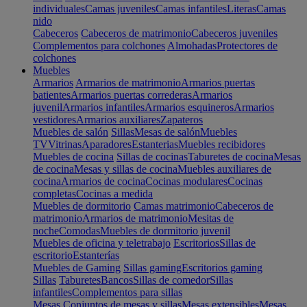
individuales
Camas juveniles
Camas infantiles
Literas
Camas
nido
Cabeceros
Cabeceros de matrimonio
Cabeceros juveniles
Complementos para colchones
Almohadas
Protectores de
colchones
Muebles
Armarios
Armarios de matrimonio
Armarios puertas
batientes
Armarios puertas correderas
Armarios
juvenil
Armarios infantiles
Armarios esquineros
Armarios
vestidores
Armarios auxiliares
Zapateros
Muebles de salón
Sillas
Mesas de salón
Muebles
TV
Vitrinas
Aparadores
Estanterias
Muebles recibidores
Muebles de cocina
Sillas de cocinas
Taburetes de cocina
Mesas
de cocina
Mesas y sillas de cocina
Muebles auxiliares de
cocina
Armarios de cocina
Cocinas modulares
Cocinas
completas
Cocinas a medida
Muebles de dormitorio
Camas matrimonio
Cabeceros de
matrimonio
Armarios de matrimonio
Mesitas de
noche
Comodas
Muebles de dormitorio juvenil
Muebles de oficina y teletrabajo
Escritorios
Sillas de
escritorio
Estanterías
Muebles de Gaming
Sillas gaming
Escritorios gaming
Sillas
Taburetes
Bancos
Sillas de comedor
Sillas
infantiles
Complementos para sillas
Mesas
Conjuntos de mesas y sillas
Mesas extensibles
Mesas