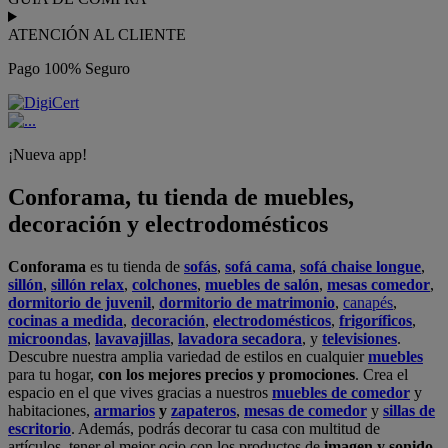
ATENCIÓN AL CLIENTE
Pago 100% Seguro
¡Nueva app!
Conforama, tu tienda de muebles,
decoración y electrodomésticos
Conforama
es tu tienda de
sofás
,
sofá cama
,
sofá chaise longue
,
sillón
,
sillón relax
,
colchones
,
muebles de salón
,
mesas comedor
,
dormitorio de juvenil
,
dormitorio de matrimonio
,
canapés
,
cocinas a medida
,
decoración
,
electrodomésticos
,
frigoríficos
,
microondas
,
lavavajillas
,
lavadora secadora
, y
televisiones
.
Descubre nuestra amplia variedad de estilos en cualquier
muebles
para tu hogar,
con los mejores precios y promociones
. Crea el
espacio en el que vives gracias a nuestros
muebles de comedor
y
habitaciones,
armarios
y
zapateros
,
mesas de comedor
y
sillas de
escritorio
. Además, podrás decorar tu casa con multitud de
artículos, tener el mejor ocio con los productos de
imagen y sonido