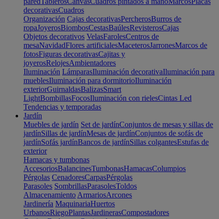
pared
Tableros
Canvas
Cuadros pintados a mano
Marcos
Placas
decorativas
Cuadros
Organización
Cajas decorativas
Percheros
Burros de
ropa
Joyeros
Biombos
Cestas
Baúles
Revisteros
Cajas
Objetos decorativos
Velas
Faroles
Centros de
mesa
Navidad
Flores artificiales
Maceteros
Jarrones
Marcos de
fotos
Figuras decorativas
Cajitas y
joyeros
Relojes
Ambientadores
Iluminación
Lámparas
Iluminación decorativa
Iluminación para
muebles
Iluminación para dormitorio
Iluminación
exterior
Guirnaldas
Balizas
Smart
Light
Bombillas
Focos
Iluminación con rieles
Cintas Led
Tendencias y temporadas
Jardín
Muebles de jardín
Set de jardín
Conjuntos de mesas y sillas de
jardín
Sillas de jardín
Mesas de jardín
Conjuntos de sofás de
jardín
Sofás jardín
Bancos de jardín
Sillas colgantes
Estufas de
exterior
Hamacas y tumbonas
Accesorios
Balancines
Tumbonas
Hamacas
Columpios
Pérgolas
Cenadores
Carpas
Pérgolas
Parasoles
Sombrillas
Parasoles
Toldos
Almacenamiento
Armarios
Arcones
Jardinería
Maquinaria
Huertos
Urbanos
Riego
Plantas
Jardineras
Compostadores