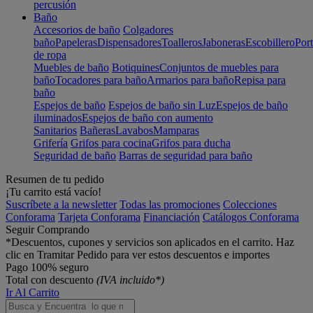
percusión
Baño
Accesorios de baño
Colgadores
baño
Papeleras
Dispensadores
Toalleros
Jaboneras
Escobillero
Port
de ropa
Muebles de baño
Botiquines
Conjuntos de muebles para
baño
Tocadores para baño
Armarios para baño
Repisa para
baño
Espejos de baño
Espejos de baño sin Luz
Espejos de baño
iluminados
Espejos de baño con aumento
Sanitarios
Bañeras
Lavabos
Mamparas
Grifería
Grifos para cocina
Grifos para ducha
Seguridad de baño
Barras de seguridad para baño
Resumen de tu pedido
¡Tu carrito está vacío!
Suscríbete a la newsletter
Todas las promociones
Colecciones
Conforama
Tarjeta Conforama
Financiación
Catálogos Conforama
Seguir Comprando
*Descuentos, cupones y servicios son aplicados en el carrito. Haz
clic en Tramitar Pedido para ver estos descuentos e importes
Pago 100% seguro
Total con descuento
(IVA incluido*)
Ir Al Carrito