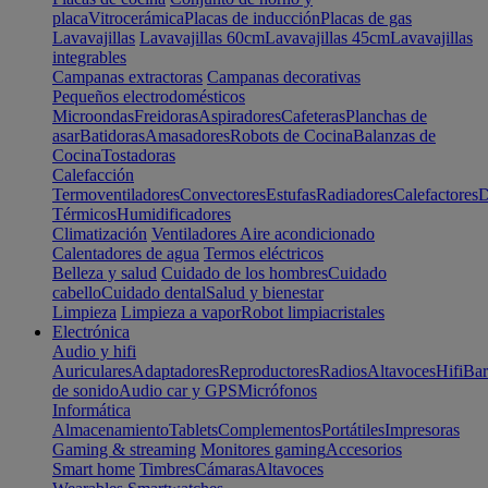
placa
Vitrocerámica
Placas de inducción
Placas de gas
Lavavajillas
Lavavajillas 60cm
Lavavajillas 45cm
Lavavajillas
integrables
Campanas extractoras
Campanas decorativas
Pequeños electrodomésticos
Microondas
Freidoras
Aspiradores
Cafeteras
Planchas de
asar
Batidoras
Amasadores
Robots de Cocina
Balanzas de
Cocina
Tostadoras
Calefacción
Termoventiladores
Convectores
Estufas
Radiadores
Calefactores
D
Térmicos
Humidificadores
Climatización
Ventiladores
Aire acondicionado
Calentadores de agua
Termos eléctricos
Belleza y salud
Cuidado de los hombres
Cuidado
cabello
Cuidado dental
Salud y bienestar
Limpieza
Limpieza a vapor
Robot limpiacristales
Electrónica
Audio y hifi
Auriculares
Adaptadores
Reproductores
Radios
Altavoces
Hifi
Bar
de sonido
Audio car y GPS
Micrófonos
Informática
Almacenamiento
Tablets
Complementos
Portátiles
Impresoras
Gaming & streaming
Monitores gaming
Accesorios
Smart home
Timbres
Cámaras
Altavoces