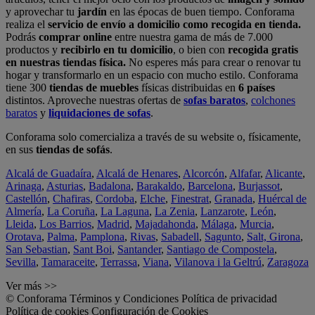
y aprovechar tu
jardín
en las épocas de buen tiempo. Conforama
realiza el
servicio de envío a domicilio como recogida en tienda.
Podrás
comprar online
entre nuestra gama de más de 7.000
productos y
recibirlo en tu domicilio
, o bien con
recogida gratis
en nuestras tiendas física.
No esperes más para crear o renovar tu
hogar y transformarlo en un espacio con mucho estilo. Conforama
tiene 300
tiendas de muebles
físicas distribuidas en
6 países
distintos. Aproveche nuestras ofertas de
sofas baratos
,
colchones
baratos
y
liquidaciones de sofas
.
Conforama solo comercializa a través de su website o, físicamente,
en sus
tiendas de sofás
.
Alcalá de Guadaíra
,
Alcalá de Henares
,
Alcorcón
,
Alfafar
,
Alicante
,
Arinaga
,
Asturias
,
Badalona
,
Barakaldo
,
Barcelona
,
Burjassot
,
Castellón
,
Chafiras
,
Cordoba
,
Elche
,
Finestrat
,
Granada
,
Huércal de
Almería
,
La Coruña
,
La Laguna
,
La Zenia
,
Lanzarote
,
León
,
Lleida
,
Los Barrios
,
Madrid
,
Majadahonda
,
Málaga
,
Murcia
,
Orotava
,
Palma
,
Pamplona
,
Rivas
,
Sabadell
,
Sagunto
,
Salt, Girona
,
San Sebastian
,
Sant Boi
,
Santander
,
Santiago de Compostela
,
Sevilla
,
Tamaraceite
,
Terrassa
,
Viana
,
Vilanova i la Geltrú
,
Zaragoza
Ver más >>
© Conforama
Términos y Condiciones
Política de privacidad
Política de cookies
Configuración de Cookies