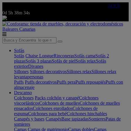
🔵Cambia tu electro con
-10% EXTRA
de descuento ☑️
AQUÍ
0d
5h
38m
34s
Baleares
Canarias
Sofás
Sofás
Chaise Longue
Rinconeras
Sofás cama
Sofás 2
plazas
Sofás 3 plazas
Sofás de piel
Sofás relax
Sofás
exterior
Divanes
Sillones
Sillones decorativos
Sillones relax
Sillones relax
levantapersonas
Puffs
Puffs decorativos
Puffs pera
Puffs reposapiés
Puffs con
almacenaje
Descanso
Colchones
Packs colchón y canapé
Colchones
viscoelásticos
Colchones de muelles
Colchones de muelles
ensacados
Colchones enrollados
Colchones de
espuma
Colchones para bebé
Colchones hinchables
Canapés y bases
Canapés
Base tapizadas
Somieres
Patas de
somieres
Camas
Camas de matrimonio
Camas dobles
Camas