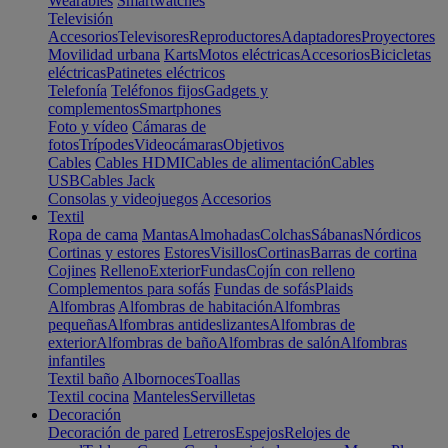
Wearables
Smartwatches
Televisión
Accesorios
Televisores
Reproductores
Adaptadores
Proyectores
Movilidad urbana
Karts
Motos eléctricas
Accesorios
Bicicletas
eléctricas
Patinetes eléctricos
Telefonía
Teléfonos fijos
Gadgets y
complementos
Smartphones
Foto y vídeo
Cámaras de
fotos
Trípodes
Videocámaras
Objetivos
Cables
Cables HDMI
Cables de alimentación
Cables
USB
Cables Jack
Consolas y videojuegos
Accesorios
Textil
Ropa de cama
Mantas
Almohadas
Colchas
Sábanas
Nórdicos
Cortinas y estores
Estores
Visillos
Cortinas
Barras de cortina
Cojines
Relleno
Exterior
Fundas
Cojín con relleno
Complementos para sofás
Fundas de sofás
Plaids
Alfombras
Alfombras de habitación
Alfombras
pequeñas
Alfombras antideslizantes
Alfombras de
exterior
Alfombras de baño
Alfombras de salón
Alfombras
infantiles
Textil baño
Albornoces
Toallas
Textil cocina
Manteles
Servilletas
Decoración
Decoración de pared
Letreros
Espejos
Relojes de