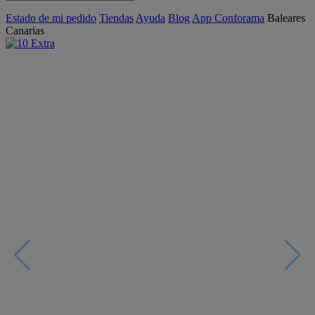
Estado de mi pedido
Tiendas
Ayuda
Blog
App Conforama
Baleares
Canarias