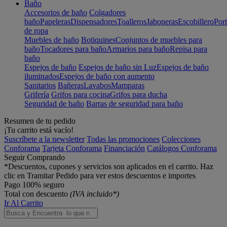
Baño
Accesorios de baño
Colgadores
baño
Papeleras
Dispensadores
Toalleros
Jaboneras
Escobillero
Port
de ropa
Muebles de baño
Botiquines
Conjuntos de muebles para
baño
Tocadores para baño
Armarios para baño
Repisa para
baño
Espejos de baño
Espejos de baño sin Luz
Espejos de baño
iluminados
Espejos de baño con aumento
Sanitarios
Bañeras
Lavabos
Mamparas
Grifería
Grifos para cocina
Grifos para ducha
Seguridad de baño
Barras de seguridad para baño
Resumen de tu pedido
¡Tu carrito está vacío!
Suscríbete a la newsletter
Todas las promociones
Colecciones
Conforama
Tarjeta Conforama
Financiación
Catálogos Conforama
Seguir Comprando
*Descuentos, cupones y servicios son aplicados en el carrito. Haz
clic en Tramitar Pedido para ver estos descuentos e importes
Pago 100% seguro
Total con descuento
(IVA incluido*)
Ir Al Carrito