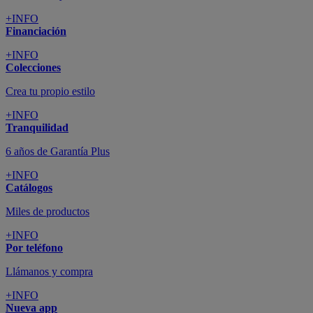
+INFO
Financiación
+INFO
Colecciones
Crea tu propio estilo
+INFO
Tranquilidad
6 años de Garantía Plus
+INFO
Catálogos
Miles de productos
+INFO
Por teléfono
Llámanos y compra
+INFO
Nueva app