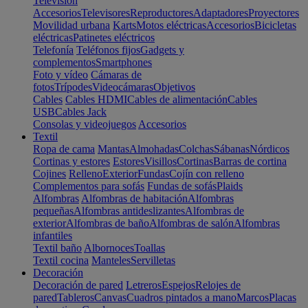
Televisión
Accesorios
Televisores
Reproductores
Adaptadores
Proyectores
Movilidad urbana
Karts
Motos eléctricas
Accesorios
Bicicletas
eléctricas
Patinetes eléctricos
Telefonía
Teléfonos fijos
Gadgets y
complementos
Smartphones
Foto y vídeo
Cámaras de
fotos
Trípodes
Videocámaras
Objetivos
Cables
Cables HDMI
Cables de alimentación
Cables
USB
Cables Jack
Consolas y videojuegos
Accesorios
Textil
Ropa de cama
Mantas
Almohadas
Colchas
Sábanas
Nórdicos
Cortinas y estores
Estores
Visillos
Cortinas
Barras de cortina
Cojines
Relleno
Exterior
Fundas
Cojín con relleno
Complementos para sofás
Fundas de sofás
Plaids
Alfombras
Alfombras de habitación
Alfombras
pequeñas
Alfombras antideslizantes
Alfombras de
exterior
Alfombras de baño
Alfombras de salón
Alfombras
infantiles
Textil baño
Albornoces
Toallas
Textil cocina
Manteles
Servilletas
Decoración
Decoración de pared
Letreros
Espejos
Relojes de
pared
Tableros
Canvas
Cuadros pintados a mano
Marcos
Placas