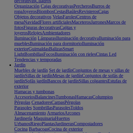
decorativas
Cuadros
Organización
Cajas decorativas
Percheros
Burros de
ropa
Joyeros
Biombos
Cestas
Baúles
Revisteros
Cajas
Objetos decorativos
Velas
Faroles
Centros de
mesa
Navidad
Flores artificiales
Maceteros
Jarrones
Marcos de
fotos
Figuras decorativas
Cajitas y
joyeros
Relojes
Ambientadores
Iluminación
Lámparas
Iluminación decorativa
Iluminación para
muebles
Iluminación para dormitorio
Iluminación
exterior
Guirnaldas
Balizas
Smart
Light
Bombillas
Focos
Iluminación con rieles
Cintas Led
Tendencias y temporadas
Jardín
Muebles de jardín
Set de jardín
Conjuntos de mesas y sillas de
jardín
Sillas de jardín
Mesas de jardín
Conjuntos de sofás de
jardín
Sofás jardín
Bancos de jardín
Sillas colgantes
Estufas de
exterior
Hamacas y tumbonas
Accesorios
Balancines
Tumbonas
Hamacas
Columpios
Pérgolas
Cenadores
Carpas
Pérgolas
Parasoles
Sombrillas
Parasoles
Toldos
Almacenamiento
Armarios
Arcones
Jardinería
Maquinaria
Huertos
Urbanos
Riego
Plantas
Jardineras
Compostadores
Cocina
Barbacoas
Cocina de exterior