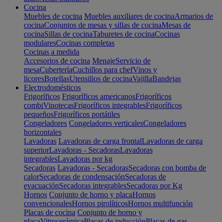
Cocina
Muebles de cocina
Muebles auxiliares de cocina
Armarios de
cocina
Conjuntos de mesas y sillas de cocina
Mesas de
cocina
Sillas de cocina
Taburetes de cocina
Cocinas
modulares
Cocinas completas
Cocinas a medida
Accesorios de cocina
Menaje
Servicio de
mesa
Cubertería
Cuchillos para chef
Vinos y
licores
Botellas
Utensilios de cocina
Vajilla
Bandejas
Electrodomésticos
Frigoríficos
Frigoríficos americanos
Frigoríficos
combi
Vinotecas
Frigoríficos integrables
Frigoríficos
pequeños
Frigoríficos portátiles
Congeladores
Congeladores verticales
Congeladores
horizontales
Lavadoras
Lavadoras de carga frontal
Lavadoras de carga
superior
Lavadoras - Secadoras
Lavadoras
integrables
Lavadoras por kg
Secadoras
Lavadoras - Secadoras
Secadoras con bomba de
calor
Secadoras de condensación
Secadoras de
evacuación
Secadoras integrables
Secadoras por Kg
Hornos
Conjunto de horno y placa
Hornos
convencionales
Hornos pirolíticos
Hornos multifunción
Placas de cocina
Conjunto de horno y
placa
Vitrocerámica
Placas de inducción
Placas de gas