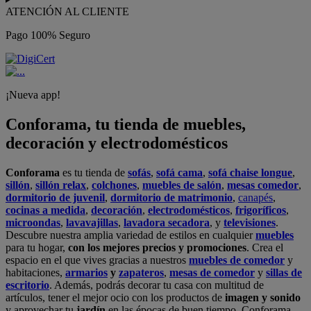
ATENCIÓN AL CLIENTE
Pago 100% Seguro
¡Nueva app!
Conforama, tu tienda de muebles,
decoración y electrodomésticos
Conforama
es tu tienda de
sofás
,
sofá cama
,
sofá chaise longue
,
sillón
,
sillón relax
,
colchones
,
muebles de salón
,
mesas comedor
,
dormitorio de juvenil
,
dormitorio de matrimonio
,
canapés
,
cocinas a medida
,
decoración
,
electrodomésticos
,
frigoríficos
,
microondas
,
lavavajillas
,
lavadora secadora
, y
televisiones
.
Descubre nuestra amplia variedad de estilos en cualquier
muebles
para tu hogar,
con los mejores precios y promociones
. Crea el
espacio en el que vives gracias a nuestros
muebles de comedor
y
habitaciones,
armarios
y
zapateros
,
mesas de comedor
y
sillas de
escritorio
. Además, podrás decorar tu casa con multitud de
artículos, tener el mejor ocio con los productos de
imagen y sonido
y aprovechar tu
jardín
en las épocas de buen tiempo. Conforama