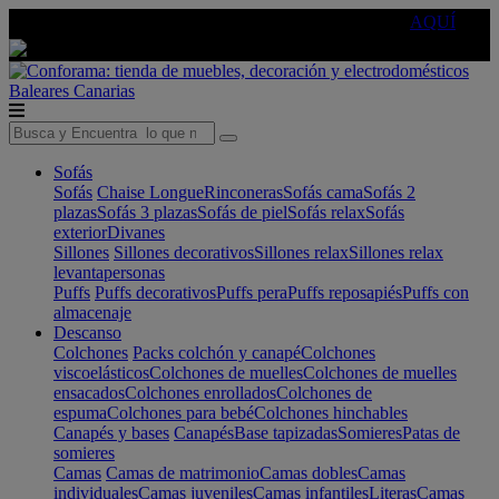
🔵Cambia tu electro con
-10% EXTRA
de descuento ☑️
AQUÍ
Baleares
Canarias
Sofás
Sofás
Chaise Longue
Rinconeras
Sofás cama
Sofás 2
plazas
Sofás 3 plazas
Sofás de piel
Sofás relax
Sofás
exterior
Divanes
Sillones
Sillones decorativos
Sillones relax
Sillones relax
levantapersonas
Puffs
Puffs decorativos
Puffs pera
Puffs reposapiés
Puffs con
almacenaje
Descanso
Colchones
Packs colchón y canapé
Colchones
viscoelásticos
Colchones de muelles
Colchones de muelles
ensacados
Colchones enrollados
Colchones de
espuma
Colchones para bebé
Colchones hinchables
Canapés y bases
Canapés
Base tapizadas
Somieres
Patas de
somieres
Camas
Camas de matrimonio
Camas dobles
Camas
individuales
Camas juveniles
Camas infantiles
Literas
Camas