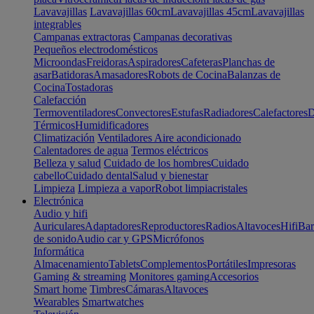
Lavavajillas
Lavavajillas 60cm
Lavavajillas 45cm
Lavavajillas
integrables
Campanas extractoras
Campanas decorativas
Pequeños electrodomésticos
Microondas
Freidoras
Aspiradores
Cafeteras
Planchas de
asar
Batidoras
Amasadores
Robots de Cocina
Balanzas de
Cocina
Tostadoras
Calefacción
Termoventiladores
Convectores
Estufas
Radiadores
Calefactores
D
Térmicos
Humidificadores
Climatización
Ventiladores
Aire acondicionado
Calentadores de agua
Termos eléctricos
Belleza y salud
Cuidado de los hombres
Cuidado
cabello
Cuidado dental
Salud y bienestar
Limpieza
Limpieza a vapor
Robot limpiacristales
Electrónica
Audio y hifi
Auriculares
Adaptadores
Reproductores
Radios
Altavoces
Hifi
Bar
de sonido
Audio car y GPS
Micrófonos
Informática
Almacenamiento
Tablets
Complementos
Portátiles
Impresoras
Gaming & streaming
Monitores gaming
Accesorios
Smart home
Timbres
Cámaras
Altavoces
Wearables
Smartwatches