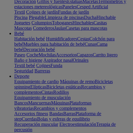
Decoración
Grifos y fuentes
Estatuas
Macetas
Termómetros y
estaciones metereológicas
Paneles
Cesped Artificial
Textil
Cojines de jardín
Fundas de jardín
Piscina
Plegable
Limpieza de piscinas
Ducha
Hinchable
Juguetes
Columpios
Toboganes
Hinchables
Casitas
Mascotas
Comederos
Jaulas
Casetas para mascotas
Bebé
Habitación bebé
Humidificadores
Cestas
Colchón para
bebé
Muebles para habitación de bebé
Cunas
Cama
bebé
Decoración bebé
Paseo
Coche
Mochilas
Accesorios
Capazos
Carrito ligero
Baño e higiene
Aspirador nasal
Orinales
Textil bebé
Cojines
Funda
Seguridad
Barreras
Deporte
Equipamiento de cardio
Máquinas de remo
Bicicletas
spinning
Elípticas
Bicicletas estáticas
Recambios y
complementos
Cintas
Rodillos
Equipamiento de musculación
Bancos
Mancuernas
Máquinas
Plataformas
vibratorias
Recambios y complementos
Accesorios fitness
Bandas
Barras
Plataforma de
step
Cuerdas
Bolas y esferas de equilibrio
Recuperación muscular
Electroestimulación
Terapia de
percusión