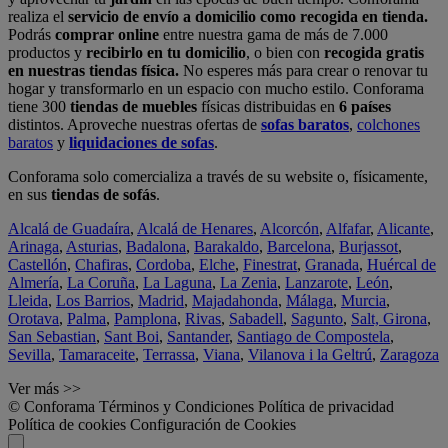
realiza el
servicio de envío a domicilio como recogida en tienda.
Podrás
comprar online
entre nuestra gama de más de 7.000
productos y
recibirlo en tu domicilio
, o bien con
recogida gratis
en nuestras tiendas física.
No esperes más para crear o renovar tu
hogar y transformarlo en un espacio con mucho estilo. Conforama
tiene 300
tiendas de muebles
físicas distribuidas en
6 países
distintos. Aproveche nuestras ofertas de
sofas baratos
,
colchones
baratos
y
liquidaciones de sofas
.
Conforama solo comercializa a través de su website o, físicamente,
en sus
tiendas de sofás
.
Alcalá de Guadaíra
,
Alcalá de Henares
,
Alcorcón
,
Alfafar
,
Alicante
,
Arinaga
,
Asturias
,
Badalona
,
Barakaldo
,
Barcelona
,
Burjassot
,
Castellón
,
Chafiras
,
Cordoba
,
Elche
,
Finestrat
,
Granada
,
Huércal de
Almería
,
La Coruña
,
La Laguna
,
La Zenia
,
Lanzarote
,
León
,
Lleida
,
Los Barrios
,
Madrid
,
Majadahonda
,
Málaga
,
Murcia
,
Orotava
,
Palma
,
Pamplona
,
Rivas
,
Sabadell
,
Sagunto
,
Salt, Girona
,
San Sebastian
,
Sant Boi
,
Santander
,
Santiago de Compostela
,
Sevilla
,
Tamaraceite
,
Terrassa
,
Viana
,
Vilanova i la Geltrú
,
Zaragoza
Ver más >>
© Conforama
Términos y Condiciones
Política de privacidad
Política de cookies
Configuración de Cookies