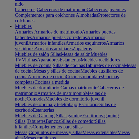
nido
Cabeceros
Cabeceros de matrimonio
Cabeceros juveniles
Complementos para colchones
Almohadas
Protectores de
colchones
Muebles
Armarios
Armarios de matrimonio
Armarios puertas
batientes
Armarios puertas correderas
Armarios
juvenil
Armarios infantiles
Armarios esquineros
Armarios
vestidores
Armarios auxiliares
Zapateros
Muebles de salón
Sillas
Mesas de salón
Muebles
TV
Vitrinas
Aparadores
Estanterias
Muebles recibidores
Muebles de cocina
Sillas de cocinas
Taburetes de cocina
Mesas
de cocina
Mesas y sillas de cocina
Muebles auxiliares de
cocina
Armarios de cocina
Cocinas modulares
Cocinas
completas
Cocinas a medida
Muebles de dormitorio
Camas matrimonio
Cabeceros de
matrimonio
Armarios de matrimonio
Mesitas de
noche
Comodas
Muebles de dormitorio juvenil
Muebles de oficina y teletrabajo
Escritorios
Sillas de
escritorio
Estanterías
Muebles de Gaming
Sillas gaming
Escritorios gaming
Sillas
Taburetes
Bancos
Sillas de comedor
Sillas
infantiles
Complementos para sillas
Mesas
Conjuntos de mesas y sillas
Mesas extensibles
Mesas
altas
Mesas multiusos