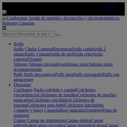
🔵Cambia tu electro con
-10% EXTRA
de descuento ☑️
AQUÍ
Baleares
Canarias
Sofás
Sofás
Chaise Longue
Rinconeras
Sofás cama
Sofás 2
plazas
Sofás 3 plazas
Sofás de piel
Sofás relax
Sofás
exterior
Divanes
Sillones
Sillones decorativos
Sillones relax
Sillones relax
levantapersonas
Puffs
Puffs decorativos
Puffs pera
Puffs reposapiés
Puffs con
almacenaje
Descanso
Colchones
Packs colchón y canapé
Colchones
viscoelásticos
Colchones de muelles
Colchones de muelles
ensacados
Colchones enrollados
Colchones de
espuma
Colchones para bebé
Colchones hinchables
Canapés y bases
Canapés
Base tapizadas
Somieres
Patas de
somieres
Camas
Camas de matrimonio
Camas dobles
Camas
individuales
Camas juveniles
Camas infantiles
Literas
Camas