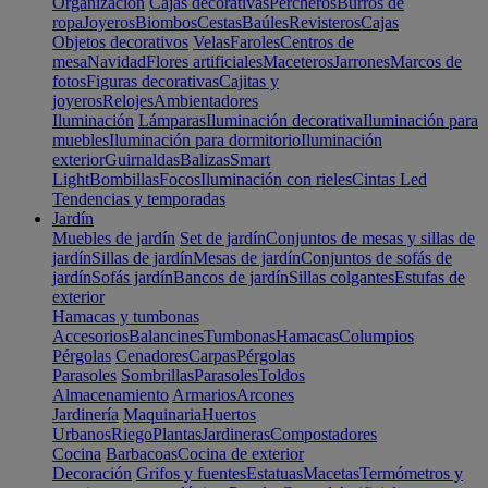
Organización
Cajas decorativas
Percheros
Burros de
ropa
Joyeros
Biombos
Cestas
Baúles
Revisteros
Cajas
Objetos decorativos
Velas
Faroles
Centros de
mesa
Navidad
Flores artificiales
Maceteros
Jarrones
Marcos de
fotos
Figuras decorativas
Cajitas y
joyeros
Relojes
Ambientadores
Iluminación
Lámparas
Iluminación decorativa
Iluminación para
muebles
Iluminación para dormitorio
Iluminación
exterior
Guirnaldas
Balizas
Smart
Light
Bombillas
Focos
Iluminación con rieles
Cintas Led
Tendencias y temporadas
Jardín
Muebles de jardín
Set de jardín
Conjuntos de mesas y sillas de
jardín
Sillas de jardín
Mesas de jardín
Conjuntos de sofás de
jardín
Sofás jardín
Bancos de jardín
Sillas colgantes
Estufas de
exterior
Hamacas y tumbonas
Accesorios
Balancines
Tumbonas
Hamacas
Columpios
Pérgolas
Cenadores
Carpas
Pérgolas
Parasoles
Sombrillas
Parasoles
Toldos
Almacenamiento
Armarios
Arcones
Jardinería
Maquinaria
Huertos
Urbanos
Riego
Plantas
Jardineras
Compostadores
Cocina
Barbacoas
Cocina de exterior
Decoración
Grifos y fuentes
Estatuas
Macetas
Termómetros y