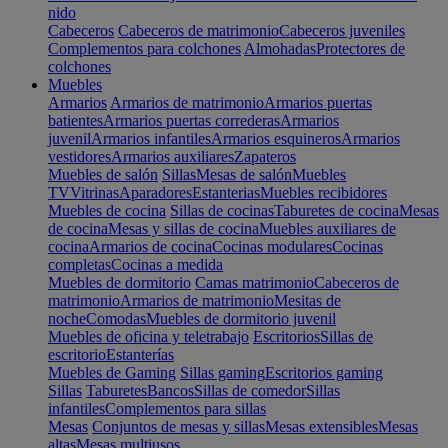
nido
Cabeceros
Cabeceros de matrimonio
Cabeceros juveniles
Complementos para colchones
Almohadas
Protectores de
colchones
Muebles
Armarios
Armarios de matrimonio
Armarios puertas
batientes
Armarios puertas correderas
Armarios
juvenil
Armarios infantiles
Armarios esquineros
Armarios
vestidores
Armarios auxiliares
Zapateros
Muebles de salón
Sillas
Mesas de salón
Muebles
TV
Vitrinas
Aparadores
Estanterias
Muebles recibidores
Muebles de cocina
Sillas de cocinas
Taburetes de cocina
Mesas
de cocina
Mesas y sillas de cocina
Muebles auxiliares de
cocina
Armarios de cocina
Cocinas modulares
Cocinas
completas
Cocinas a medida
Muebles de dormitorio
Camas matrimonio
Cabeceros de
matrimonio
Armarios de matrimonio
Mesitas de
noche
Comodas
Muebles de dormitorio juvenil
Muebles de oficina y teletrabajo
Escritorios
Sillas de
escritorio
Estanterías
Muebles de Gaming
Sillas gaming
Escritorios gaming
Sillas
Taburetes
Bancos
Sillas de comedor
Sillas
infantiles
Complementos para sillas
Mesas
Conjuntos de mesas y sillas
Mesas extensibles
Mesas
altas
Mesas multiusos