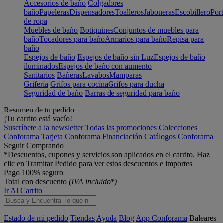
Accesorios de baño
Colgadores
baño
Papeleras
Dispensadores
Toalleros
Jaboneras
Escobillero
Port
de ropa
Muebles de baño
Botiquines
Conjuntos de muebles para
baño
Tocadores para baño
Armarios para baño
Repisa para
baño
Espejos de baño
Espejos de baño sin Luz
Espejos de baño
iluminados
Espejos de baño con aumento
Sanitarios
Bañeras
Lavabos
Mamparas
Grifería
Grifos para cocina
Grifos para ducha
Seguridad de baño
Barras de seguridad para baño
Resumen de tu pedido
¡Tu carrito está vacío!
Suscríbete a la newsletter
Todas las promociones
Colecciones
Conforama
Tarjeta Conforama
Financiación
Catálogos Conforama
Seguir Comprando
*Descuentos, cupones y servicios son aplicados en el carrito. Haz
clic en Tramitar Pedido para ver estos descuentos e importes
Pago 100% seguro
Total con descuento
(IVA incluido*)
Ir Al Carrito
Estado de mi pedido
Tiendas
Ayuda
Blog
App Conforama
Baleares