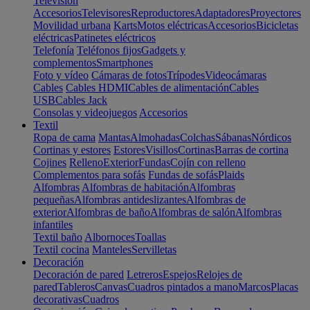
Televisión
Accesorios
Televisores
Reproductores
Adaptadores
Proyectores
Movilidad urbana
Karts
Motos eléctricas
Accesorios
Bicicletas
eléctricas
Patinetes eléctricos
Telefonía
Teléfonos fijos
Gadgets y
complementos
Smartphones
Foto y vídeo
Cámaras de fotos
Trípodes
Videocámaras
Cables
Cables HDMI
Cables de alimentación
Cables
USB
Cables Jack
Consolas y videojuegos
Accesorios
Textil
Ropa de cama
Mantas
Almohadas
Colchas
Sábanas
Nórdicos
Cortinas y estores
Estores
Visillos
Cortinas
Barras de cortina
Cojines
Relleno
Exterior
Fundas
Cojín con relleno
Complementos para sofás
Fundas de sofás
Plaids
Alfombras
Alfombras de habitación
Alfombras
pequeñas
Alfombras antideslizantes
Alfombras de
exterior
Alfombras de baño
Alfombras de salón
Alfombras
infantiles
Textil baño
Albornoces
Toallas
Textil cocina
Manteles
Servilletas
Decoración
Decoración de pared
Letreros
Espejos
Relojes de
pared
Tableros
Canvas
Cuadros pintados a mano
Marcos
Placas
decorativas
Cuadros