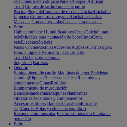
estaciones metereológicas
Paneles
Cesped Artificial
Textil
Cojines de jardín
Fundas de jardín
Piscina
Plegable
Limpieza de piscinas
Ducha
Hinchable
Juguetes
Columpios
Toboganes
Hinchables
Casitas
Mascotas
Comederos
Jaulas
Casetas para mascotas
Bebé
Habitación bebé
Humidificadores
Cestas
Colchón para
bebé
Muebles para habitación de bebé
Cunas
Cama
bebé
Decoración bebé
Paseo
Coche
Mochilas
Accesorios
Capazos
Carrito ligero
Baño e higiene
Aspirador nasal
Orinales
Textil bebé
Cojines
Funda
Seguridad
Barreras
Deporte
Equipamiento de cardio
Máquinas de remo
Bicicletas
spinning
Elípticas
Bicicletas estáticas
Recambios y
complementos
Cintas
Rodillos
Equipamiento de musculación
Bancos
Mancuernas
Máquinas
Plataformas
vibratorias
Recambios y complementos
Accesorios fitness
Bandas
Barras
Plataforma de
step
Cuerdas
Bolas y esferas de equilibrio
Recuperación muscular
Electroestimulación
Terapia de
percusión
Baño