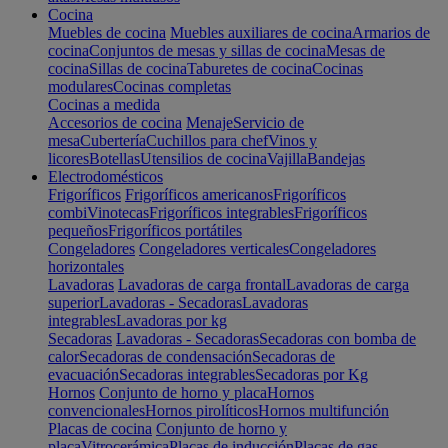
Cocina
Muebles de cocina
Muebles auxiliares de cocina
Armarios de
cocina
Conjuntos de mesas y sillas de cocina
Mesas de
cocina
Sillas de cocina
Taburetes de cocina
Cocinas
modulares
Cocinas completas
Cocinas a medida
Accesorios de cocina
Menaje
Servicio de
mesa
Cubertería
Cuchillos para chef
Vinos y
licores
Botellas
Utensilios de cocina
Vajilla
Bandejas
Electrodomésticos
Frigoríficos
Frigoríficos americanos
Frigoríficos
combi
Vinotecas
Frigoríficos integrables
Frigoríficos
pequeños
Frigoríficos portátiles
Congeladores
Congeladores verticales
Congeladores
horizontales
Lavadoras
Lavadoras de carga frontal
Lavadoras de carga
superior
Lavadoras - Secadoras
Lavadoras
integrables
Lavadoras por kg
Secadoras
Lavadoras - Secadoras
Secadoras con bomba de
calor
Secadoras de condensación
Secadoras de
evacuación
Secadoras integrables
Secadoras por Kg
Hornos
Conjunto de horno y placa
Hornos
convencionales
Hornos pirolíticos
Hornos multifunción
Placas de cocina
Conjunto de horno y
placa
Vitrocerámica
Placas de inducción
Placas de gas