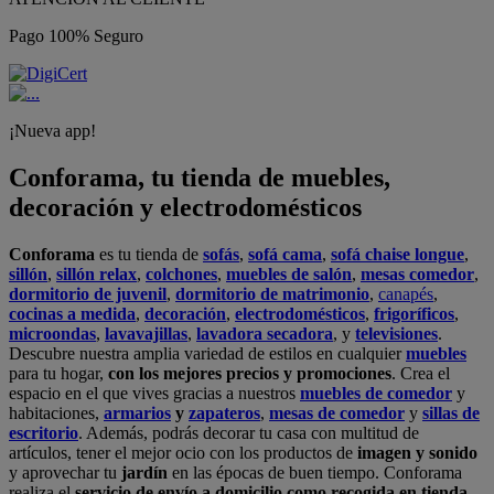
Pago 100% Seguro
¡Nueva app!
Conforama, tu tienda de muebles,
decoración y electrodomésticos
Conforama
es tu tienda de
sofás
,
sofá cama
,
sofá chaise longue
,
sillón
,
sillón relax
,
colchones
,
muebles de salón
,
mesas comedor
,
dormitorio de juvenil
,
dormitorio de matrimonio
,
canapés
,
cocinas a medida
,
decoración
,
electrodomésticos
,
frigoríficos
,
microondas
,
lavavajillas
,
lavadora secadora
, y
televisiones
.
Descubre nuestra amplia variedad de estilos en cualquier
muebles
para tu hogar,
con los mejores precios y promociones
. Crea el
espacio en el que vives gracias a nuestros
muebles de comedor
y
habitaciones,
armarios
y
zapateros
,
mesas de comedor
y
sillas de
escritorio
. Además, podrás decorar tu casa con multitud de
artículos, tener el mejor ocio con los productos de
imagen y sonido
y aprovechar tu
jardín
en las épocas de buen tiempo. Conforama
realiza el
servicio de envío a domicilio como recogida en tienda.