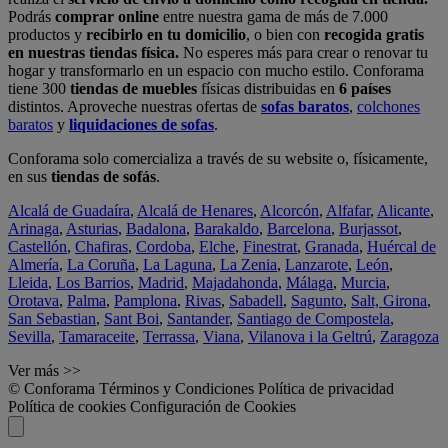
Podrás
comprar online
entre nuestra gama de más de 7.000
productos y
recibirlo en tu domicilio
, o bien con
recogida gratis
en nuestras tiendas física.
No esperes más para crear o renovar tu
hogar y transformarlo en un espacio con mucho estilo. Conforama
tiene 300
tiendas de muebles
físicas distribuidas en
6 países
distintos. Aproveche nuestras ofertas de
sofas baratos
,
colchones
baratos
y
liquidaciones de sofas
.
Conforama solo comercializa a través de su website o, físicamente,
en sus
tiendas de sofás
.
Alcalá de Guadaíra
,
Alcalá de Henares
,
Alcorcón
,
Alfafar
,
Alicante
,
Arinaga
,
Asturias
,
Badalona
,
Barakaldo
,
Barcelona
,
Burjassot
,
Castellón
,
Chafiras
,
Cordoba
,
Elche
,
Finestrat
,
Granada
,
Huércal de
Almería
,
La Coruña
,
La Laguna
,
La Zenia
,
Lanzarote
,
León
,
Lleida
,
Los Barrios
,
Madrid
,
Majadahonda
,
Málaga
,
Murcia
,
Orotava
,
Palma
,
Pamplona
,
Rivas
,
Sabadell
,
Sagunto
,
Salt, Girona
,
San Sebastian
,
Sant Boi
,
Santander
,
Santiago de Compostela
,
Sevilla
,
Tamaraceite
,
Terrassa
,
Viana
,
Vilanova i la Geltrú
,
Zaragoza
Ver más >>
© Conforama
Términos y Condiciones
Política de privacidad
Política de cookies
Configuración de Cookies