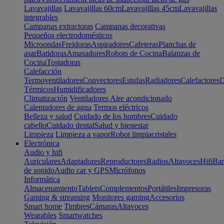
Lavavajillas
Lavavajillas 60cm
Lavavajillas 45cm
Lavavajillas
integrables
Campanas extractoras
Campanas decorativas
Pequeños electrodomésticos
Microondas
Freidoras
Aspiradores
Cafeteras
Planchas de
asar
Batidoras
Amasadores
Robots de Cocina
Balanzas de
Cocina
Tostadoras
Calefacción
Termoventiladores
Convectores
Estufas
Radiadores
Calefactores
D
Térmicos
Humidificadores
Climatización
Ventiladores
Aire acondicionado
Calentadores de agua
Termos eléctricos
Belleza y salud
Cuidado de los hombres
Cuidado
cabello
Cuidado dental
Salud y bienestar
Limpieza
Limpieza a vapor
Robot limpiacristales
Electrónica
Audio y hifi
Auriculares
Adaptadores
Reproductores
Radios
Altavoces
Hifi
Bar
de sonido
Audio car y GPS
Micrófonos
Informática
Almacenamiento
Tablets
Complementos
Portátiles
Impresoras
Gaming & streaming
Monitores gaming
Accesorios
Smart home
Timbres
Cámaras
Altavoces
Wearables
Smartwatches