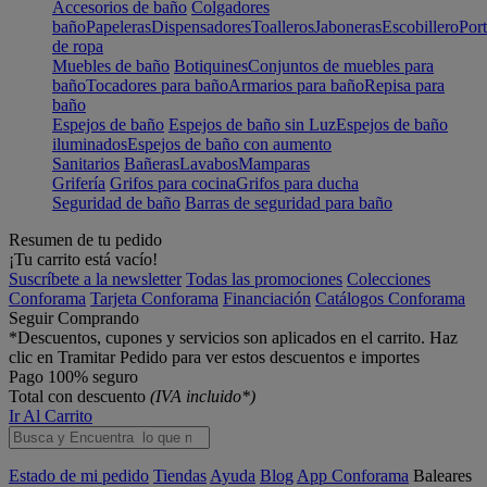
Accesorios de baño
Colgadores
baño
Papeleras
Dispensadores
Toalleros
Jaboneras
Escobillero
Port
de ropa
Muebles de baño
Botiquines
Conjuntos de muebles para
baño
Tocadores para baño
Armarios para baño
Repisa para
baño
Espejos de baño
Espejos de baño sin Luz
Espejos de baño
iluminados
Espejos de baño con aumento
Sanitarios
Bañeras
Lavabos
Mamparas
Grifería
Grifos para cocina
Grifos para ducha
Seguridad de baño
Barras de seguridad para baño
Resumen de tu pedido
¡Tu carrito está vacío!
Suscríbete a la newsletter
Todas las promociones
Colecciones
Conforama
Tarjeta Conforama
Financiación
Catálogos Conforama
Seguir Comprando
*Descuentos, cupones y servicios son aplicados en el carrito. Haz
clic en Tramitar Pedido para ver estos descuentos e importes
Pago 100% seguro
Total con descuento
(IVA incluido*)
Ir Al Carrito
Estado de mi pedido
Tiendas
Ayuda
Blog
App Conforama
Baleares