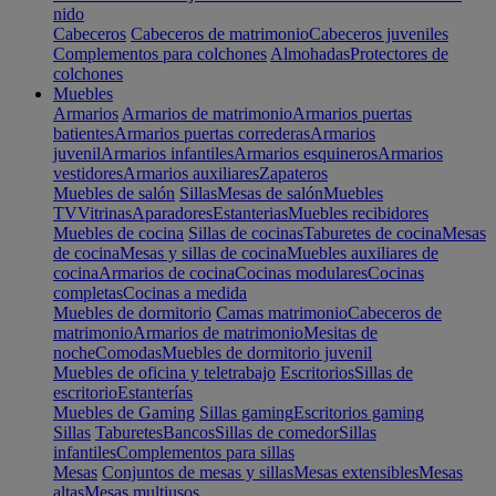
nido
Cabeceros
Cabeceros de matrimonio
Cabeceros juveniles
Complementos para colchones
Almohadas
Protectores de
colchones
Muebles
Armarios
Armarios de matrimonio
Armarios puertas
batientes
Armarios puertas correderas
Armarios
juvenil
Armarios infantiles
Armarios esquineros
Armarios
vestidores
Armarios auxiliares
Zapateros
Muebles de salón
Sillas
Mesas de salón
Muebles
TV
Vitrinas
Aparadores
Estanterias
Muebles recibidores
Muebles de cocina
Sillas de cocinas
Taburetes de cocina
Mesas
de cocina
Mesas y sillas de cocina
Muebles auxiliares de
cocina
Armarios de cocina
Cocinas modulares
Cocinas
completas
Cocinas a medida
Muebles de dormitorio
Camas matrimonio
Cabeceros de
matrimonio
Armarios de matrimonio
Mesitas de
noche
Comodas
Muebles de dormitorio juvenil
Muebles de oficina y teletrabajo
Escritorios
Sillas de
escritorio
Estanterías
Muebles de Gaming
Sillas gaming
Escritorios gaming
Sillas
Taburetes
Bancos
Sillas de comedor
Sillas
infantiles
Complementos para sillas
Mesas
Conjuntos de mesas y sillas
Mesas extensibles
Mesas
altas
Mesas multiusos