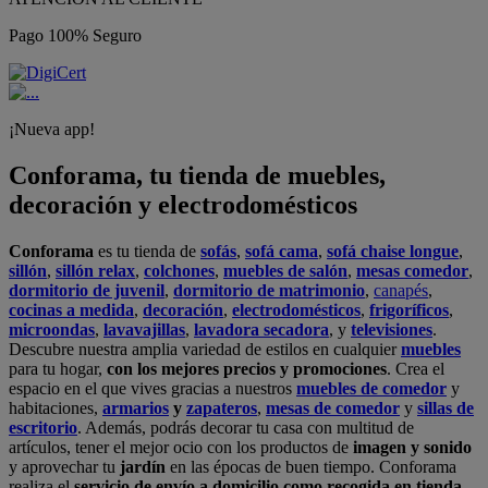
Pago 100% Seguro
¡Nueva app!
Conforama, tu tienda de muebles,
decoración y electrodomésticos
Conforama
es tu tienda de
sofás
,
sofá cama
,
sofá chaise longue
,
sillón
,
sillón relax
,
colchones
,
muebles de salón
,
mesas comedor
,
dormitorio de juvenil
,
dormitorio de matrimonio
,
canapés
,
cocinas a medida
,
decoración
,
electrodomésticos
,
frigoríficos
,
microondas
,
lavavajillas
,
lavadora secadora
, y
televisiones
.
Descubre nuestra amplia variedad de estilos en cualquier
muebles
para tu hogar,
con los mejores precios y promociones
. Crea el
espacio en el que vives gracias a nuestros
muebles de comedor
y
habitaciones,
armarios
y
zapateros
,
mesas de comedor
y
sillas de
escritorio
. Además, podrás decorar tu casa con multitud de
artículos, tener el mejor ocio con los productos de
imagen y sonido
y aprovechar tu
jardín
en las épocas de buen tiempo. Conforama
realiza el
servicio de envío a domicilio como recogida en tienda.