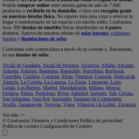
Podrás
comprar online
entre nuestra gama de más de 7.000
productos y
recibirlo en tu domicilio
, o bien con
recogida gratis
en nuestras tiendas física.
No esperes más para crear o renovar tu
hogar y transformarlo en un espacio con mucho estilo. Conforama
tiene 300
tiendas de muebles
físicas distribuidas en
6 países
distintos. Aproveche nuestras ofertas de
sofas baratos
,
colchones
baratos
y
liquidaciones de sofas
.
Conforama solo comercializa a través de su website o, físicamente,
en sus
tiendas de sofás
.
Alcalá de Guadaíra
,
Alcalá de Henares
,
Alcorcón
,
Alfafar
,
Alicante
,
Arinaga
,
Asturias
,
Badalona
,
Barakaldo
,
Barcelona
,
Burjassot
,
Castellón
,
Chafiras
,
Cordoba
,
Elche
,
Finestrat
,
Granada
,
Huércal de
Almería
,
La Coruña
,
La Laguna
,
La Zenia
,
Lanzarote
,
León
,
Lleida
,
Los Barrios
,
Madrid
,
Majadahonda
,
Málaga
,
Murcia
,
Orotava
,
Palma
,
Pamplona
,
Rivas
,
Sabadell
,
Sagunto
,
Salt, Girona
,
San Sebastian
,
Sant Boi
,
Santander
,
Santiago de Compostela
,
Sevilla
,
Tamaraceite
,
Terrassa
,
Viana
,
Vilanova i la Geltrú
,
Zaragoza
Ver más >>
© Conforama
Términos y Condiciones
Política de privacidad
Política de cookies
Configuración de Cookies