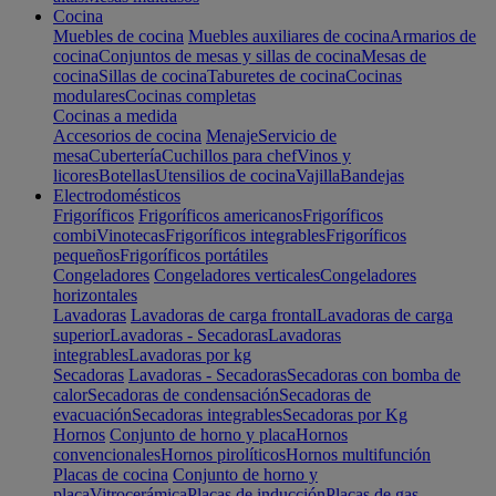
Cocina
Muebles de cocina
Muebles auxiliares de cocina
Armarios de
cocina
Conjuntos de mesas y sillas de cocina
Mesas de
cocina
Sillas de cocina
Taburetes de cocina
Cocinas
modulares
Cocinas completas
Cocinas a medida
Accesorios de cocina
Menaje
Servicio de
mesa
Cubertería
Cuchillos para chef
Vinos y
licores
Botellas
Utensilios de cocina
Vajilla
Bandejas
Electrodomésticos
Frigoríficos
Frigoríficos americanos
Frigoríficos
combi
Vinotecas
Frigoríficos integrables
Frigoríficos
pequeños
Frigoríficos portátiles
Congeladores
Congeladores verticales
Congeladores
horizontales
Lavadoras
Lavadoras de carga frontal
Lavadoras de carga
superior
Lavadoras - Secadoras
Lavadoras
integrables
Lavadoras por kg
Secadoras
Lavadoras - Secadoras
Secadoras con bomba de
calor
Secadoras de condensación
Secadoras de
evacuación
Secadoras integrables
Secadoras por Kg
Hornos
Conjunto de horno y placa
Hornos
convencionales
Hornos pirolíticos
Hornos multifunción
Placas de cocina
Conjunto de horno y
placa
Vitrocerámica
Placas de inducción
Placas de gas