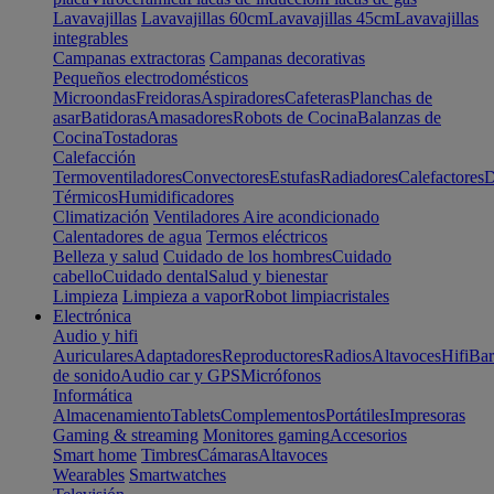
Lavavajillas
Lavavajillas 60cm
Lavavajillas 45cm
Lavavajillas
integrables
Campanas extractoras
Campanas decorativas
Pequeños electrodomésticos
Microondas
Freidoras
Aspiradores
Cafeteras
Planchas de
asar
Batidoras
Amasadores
Robots de Cocina
Balanzas de
Cocina
Tostadoras
Calefacción
Termoventiladores
Convectores
Estufas
Radiadores
Calefactores
D
Térmicos
Humidificadores
Climatización
Ventiladores
Aire acondicionado
Calentadores de agua
Termos eléctricos
Belleza y salud
Cuidado de los hombres
Cuidado
cabello
Cuidado dental
Salud y bienestar
Limpieza
Limpieza a vapor
Robot limpiacristales
Electrónica
Audio y hifi
Auriculares
Adaptadores
Reproductores
Radios
Altavoces
Hifi
Bar
de sonido
Audio car y GPS
Micrófonos
Informática
Almacenamiento
Tablets
Complementos
Portátiles
Impresoras
Gaming & streaming
Monitores gaming
Accesorios
Smart home
Timbres
Cámaras
Altavoces
Wearables
Smartwatches