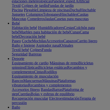
estaciones metereológicas
Paneles
Cesped Artificial
Textil
Cojines de jardín
Fundas de jardín
Piscina
Plegable
Limpieza de piscinas
Ducha
Hinchable
Juguetes
Columpios
Toboganes
Hinchables
Casitas
Mascotas
Comederos
Jaulas
Casetas para mascotas
Bebé
Habitación bebé
Humidificadores
Cestas
Colchón para
bebé
Muebles para habitación de bebé
Cunas
Cama
bebé
Decoración bebé
Paseo
Coche
Mochilas
Accesorios
Capazos
Carrito ligero
Baño e higiene
Aspirador nasal
Orinales
Textil bebé
Cojines
Funda
Seguridad
Barreras
Deporte
Equipamiento de cardio
Máquinas de remo
Bicicletas
spinning
Elípticas
Bicicletas estáticas
Recambios y
complementos
Cintas
Rodillos
Equipamiento de musculación
Bancos
Mancuernas
Máquinas
Plataformas
vibratorias
Recambios y complementos
Accesorios fitness
Bandas
Barras
Plataforma de
step
Cuerdas
Bolas y esferas de equilibrio
Recuperación muscular
Electroestimulación
Terapia de
percusión
Baño