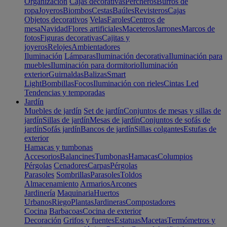
Organización
Cajas decorativas
Percheros
Burros de
ropa
Joyeros
Biombos
Cestas
Baúles
Revisteros
Cajas
Objetos decorativos
Velas
Faroles
Centros de
mesa
Navidad
Flores artificiales
Maceteros
Jarrones
Marcos de
fotos
Figuras decorativas
Cajitas y
joyeros
Relojes
Ambientadores
Iluminación
Lámparas
Iluminación decorativa
Iluminación para
muebles
Iluminación para dormitorio
Iluminación
exterior
Guirnaldas
Balizas
Smart
Light
Bombillas
Focos
Iluminación con rieles
Cintas Led
Tendencias y temporadas
Jardín
Muebles de jardín
Set de jardín
Conjuntos de mesas y sillas de
jardín
Sillas de jardín
Mesas de jardín
Conjuntos de sofás de
jardín
Sofás jardín
Bancos de jardín
Sillas colgantes
Estufas de
exterior
Hamacas y tumbonas
Accesorios
Balancines
Tumbonas
Hamacas
Columpios
Pérgolas
Cenadores
Carpas
Pérgolas
Parasoles
Sombrillas
Parasoles
Toldos
Almacenamiento
Armarios
Arcones
Jardinería
Maquinaria
Huertos
Urbanos
Riego
Plantas
Jardineras
Compostadores
Cocina
Barbacoas
Cocina de exterior
Decoración
Grifos y fuentes
Estatuas
Macetas
Termómetros y