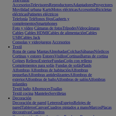
Televisión
Accesorios
Televisores
Reproductores
Adaptadores
Proyectores
Movilidad urbana
Karts
Motos eléctricas
Accesorios
Bicicletas
eléctricas
Patinetes eléctricos
Telefonía
Teléfonos fijos
Gadgets y
complementos
Smartphones
Foto y vídeo
Cámaras de fotos
Trípodes
Videocámaras
Cables
Cables HDMI
Cables de alimentación
Cables
USB
Cables Jack
Consolas y videojuegos
Accesorios
Textil
Ropa de cama
Mantas
Almohadas
Colchas
Sábanas
Nórdicos
Cortinas y estores
Estores
Visillos
Cortinas
Barras de cortina
Cojines
Relleno
Exterior
Fundas
Cojín con relleno
Complementos para sofás
Fundas de sofás
Plaids
Alfombras
Alfombras de habitación
Alfombras
pequeñas
Alfombras antideslizantes
Alfombras de
exterior
Alfombras de baño
Alfombras de salón
Alfombras
infantiles
Textil baño
Albornoces
Toallas
Textil cocina
Manteles
Servilletas
Decoración
Decoración de pared
Letreros
Espejos
Relojes de
pared
Tableros
Canvas
Cuadros pintados a mano
Marcos
Placas
decorativas
Cuadros