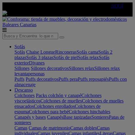
🔵Cambia tu electro con
-10% EXTRA
de descuento ☑️
AQUÍ
Baleares
Canarias
Sofás
Sofás
Chaise Longue
Rinconeras
Sofás cama
Sofás 2
plazas
Sofás 3 plazas
Sofás de piel
Sofás relax
Sofás
exterior
Divanes
Sillones
Sillones decorativos
Sillones relax
Sillones relax
levantapersonas
Puffs
Puffs decorativos
Puffs pera
Puffs reposapiés
Puffs con
almacenaje
Descanso
Colchones
Packs colchón y canapé
Colchones
viscoelásticos
Colchones de muelles
Colchones de muelles
ensacados
Colchones enrollados
Colchones de
espuma
Colchones para bebé
Colchones hinchables
Canapés y bases
Canapés
Base tapizadas
Somieres
Patas de
somieres
Camas
Camas de matrimonio
Camas dobles
Camas
individuales
Camas juveniles
Camas infantiles
Literas
Camas