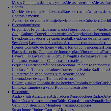
Mesas
Conjuntos de mesas y sillas
Mesas extensibles
Mesas alta
Cocina
Muebles de cocina
Muebles auxiliares de cocina
Armarios de co
Cocinas a medida
Accesorios de cocina
Menaje
Servicio de mesa
Cubertería
Cuchil
Electrodomésticos
Frigoríficos
Frigoríficos americanos
Frigoríficos combi
Vinoteca
Congeladores
Congeladores verticales
Congeladores horizontal
Lavadoras
Lavadoras de carga frontal
Lavadoras de carga super
Secadoras
Lavadoras - Secadoras
Secadoras con bomba de calo
Hornos
Conjunto de horno y placa
Hornos convencionales
Horno
Placas de cocina
Conjunto de horno y placa
Vitrocerámica
Placa
Lavavajillas
Lavavajillas 60cm
Lavavajillas 45cm
Lavavajillas i
Campanas extractoras
Campanas decorativas
Pequeños electrodomésticos
Microondas
Freidoras
Aspiradores
C
Calefacción
Termoventiladores
Convectores
Estufas
Radiadores
C
Climatización
Ventiladores
Aire acondicionado
Calentadores de agua
Termos eléctricos
Belleza y salud
Cuidado de los hombres
Cuidado cabello
Cuidad
Limpieza
Limpieza a vapor
Robot limpiacristales
Electrónica
Audio y hifi
Auriculares
Adaptadores
Reproductores
Radios
Alta
Informática
Almacenamiento
Tablets
Complementos
Portátiles
Im
Gaming & streaming
Monitores gaming
Accesorios
Smart home
Timbres
Cámaras
Altavoces