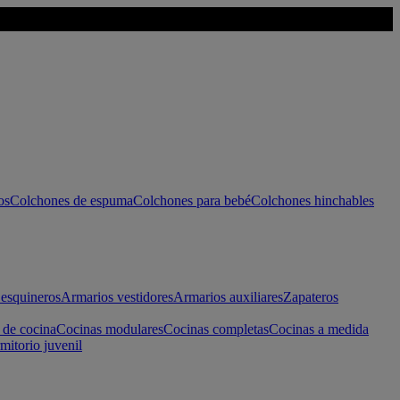
os
Colchones de espuma
Colchones para bebé
Colchones hinchables
esquineros
Armarios vestidores
Armarios auxiliares
Zapateros
 de cocina
Cocinas modulares
Cocinas completas
Cocinas a medida
mitorio juvenil