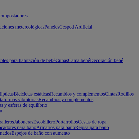
ompostadores
aciones metereológicas
Paneles
Cesped Artificial
les para habitación de bebé
Cunas
Cama bebé
Decoración bebé
lípticas
Bicicletas estáticas
Recambios y complementos
Cintas
Rodillos
taformas vibratorias
Recambios y complementos
s y esferas de equilibrio
ón
alleros
Jaboneras
Escobillero
Portarrollos
Cestas de ropa
cadores para baño
Armarios para baño
Repisa para baño
inados
Espejos de baño con aumento