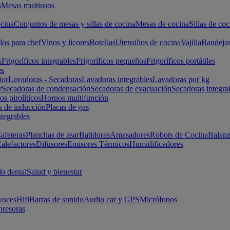
s
Mesas multiusos
cina
Conjuntos de mesas y sillas de cocina
Mesas de cocina
Sillas de coc
los para chef
Vinos y licores
Botellas
Utensilios de cocina
Vajilla
Bandeja
s
Frigoríficos integrables
Frigoríficos pequeños
Frigoríficos portátiles
es
ior
Lavadoras - Secadoras
Lavadoras integrables
Lavadoras por kg
r
Secadoras de condensación
Secadoras de evacuación
Secadoras integra
s pirolíticos
Hornos multifunción
s de inducción
Placas de gas
ntegrables
afeteras
Planchas de asar
Batidoras
Amasadores
Robots de Cocina
Balanz
alefactores
Difusores
Emisores Térmicos
Humidificadores
o dental
Salud y bienestar
voces
Hifi
Barras de sonido
Audio car y GPS
Micrófonos
presoras