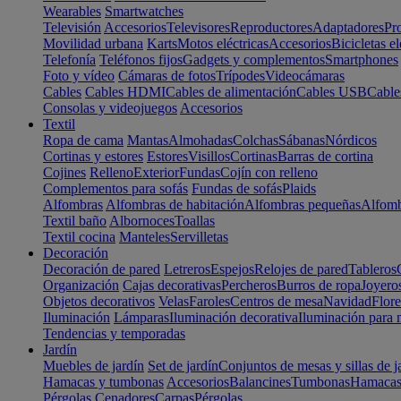
Wearables
Smartwatches
Televisión
Accesorios
Televisores
Reproductores
Adaptadores
Pr
Movilidad urbana
Karts
Motos eléctricas
Accesorios
Bicicletas el
Telefonía
Teléfonos fijos
Gadgets y complementos
Smartphones
Foto y vídeo
Cámaras de fotos
Trípodes
Videocámaras
Cables
Cables HDMI
Cables de alimentación
Cables USB
Cable
Consolas y videojuegos
Accesorios
Textil
Ropa de cama
Mantas
Almohadas
Colchas
Sábanas
Nórdicos
Cortinas y estores
Estores
Visillos
Cortinas
Barras de cortina
Cojines
Relleno
Exterior
Fundas
Cojín con relleno
Complementos para sofás
Fundas de sofás
Plaids
Alfombras
Alfombras de habitación
Alfombras pequeñas
Alfomb
Textil baño
Albornoces
Toallas
Textil cocina
Manteles
Servilletas
Decoración
Decoración de pared
Letreros
Espejos
Relojes de pared
Tableros
Organización
Cajas decorativas
Percheros
Burros de ropa
Joyero
Objetos decorativos
Velas
Faroles
Centros de mesa
Navidad
Flore
Iluminación
Lámparas
Iluminación decorativa
Iluminación para 
Tendencias y temporadas
Jardín
Muebles de jardín
Set de jardín
Conjuntos de mesas y sillas de j
Hamacas y tumbonas
Accesorios
Balancines
Tumbonas
Hamaca
Pérgolas
Cenadores
Carpas
Pérgolas