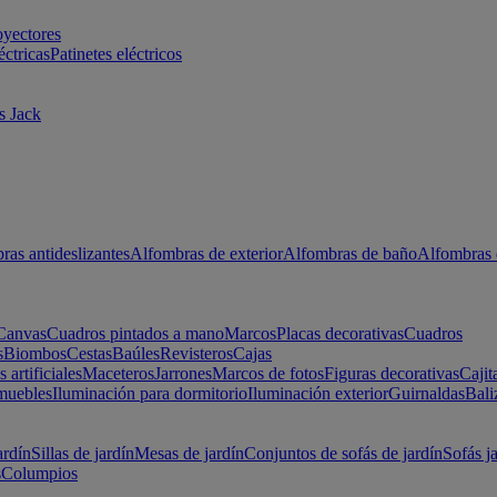
oyectores
éctricas
Patinetes eléctricos
s Jack
ras antideslizantes
Alfombras de exterior
Alfombras de baño
Alfombras 
Canvas
Cuadros pintados a mano
Marcos
Placas decorativas
Cuadros
s
Biombos
Cestas
Baúles
Revisteros
Cajas
s artificiales
Maceteros
Jarrones
Marcos de fotos
Figuras decorativas
Cajit
muebles
Iluminación para dormitorio
Iluminación exterior
Guirnaldas
Bali
ardín
Sillas de jardín
Mesas de jardín
Conjuntos de sofás de jardín
Sofás j
s
Columpios