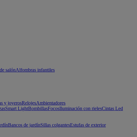
de salón
Alfombras infantiles
as y joyeros
Relojes
Ambientadores
zas
Smart Light
Bombillas
Focos
Iluminación con rieles
Cintas Led
ardín
Bancos de jardín
Sillas colgantes
Estufas de exterior