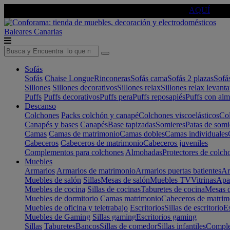
🔵Cambia tu electro con
-10% EXTRA
de descuento ☑️
AQUÍ
Baleares
Canarias
Sofás
Sofás
Chaise Longue
Rinconeras
Sofás cama
Sofás 2 plazas
Sofá
Sillones
Sillones decorativos
Sillones relax
Sillones relax levant
Puffs
Puffs decorativos
Puffs pera
Puffs reposapiés
Puffs con al
Descanso
Colchones
Packs colchón y canapé
Colchones viscoelásticos
Col
Canapés y bases
Canapés
Base tapizadas
Somieres
Patas de somi
Camas
Camas de matrimonio
Camas dobles
Camas individuales
Cabeceros
Cabeceros de matrimonio
Cabeceros juveniles
Complementos para colchones
Almohadas
Protectores de colch
Muebles
Armarios
Armarios de matrimonio
Armarios puertas batientes
Ar
Muebles de salón
Sillas
Mesas de salón
Muebles TV
Vitrinas
Apa
Muebles de cocina
Sillas de cocinas
Taburetes de cocina
Mesas d
Muebles de dormitorio
Camas matrimonio
Cabeceros de matrim
Muebles de oficina y teletrabajo
Escritorios
Sillas de escritorio
Es
Muebles de Gaming
Sillas gaming
Escritorios gaming
Sillas
Taburetes
Bancos
Sillas de comedor
Sillas infantiles
Complem