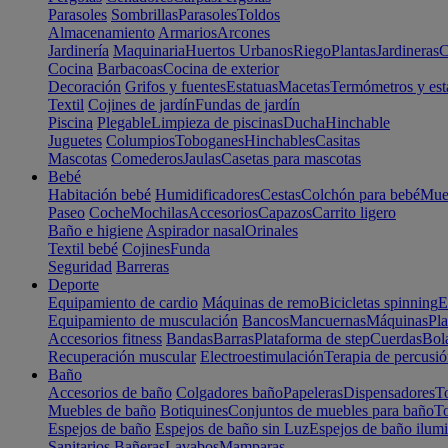
Parasoles
Sombrillas
Parasoles
Toldos
Almacenamiento
Armarios
Arcones
Jardinería
Maquinaria
Huertos Urbanos
Riego
Plantas
Jardineras
C
Cocina
Barbacoas
Cocina de exterior
Decoración
Grifos y fuentes
Estatuas
Macetas
Termómetros y est
Textil
Cojines de jardín
Fundas de jardín
Piscina
Plegable
Limpieza de piscinas
Ducha
Hinchable
Juguetes
Columpios
Toboganes
Hinchables
Casitas
Mascotas
Comederos
Jaulas
Casetas para mascotas
Bebé
Habitación bebé
Humidificadores
Cestas
Colchón para bebé
Mueb
Paseo
Coche
Mochilas
Accesorios
Capazos
Carrito ligero
Baño e higiene
Aspirador nasal
Orinales
Textil bebé
Cojines
Funda
Seguridad
Barreras
Deporte
Equipamiento de cardio
Máquinas de remo
Bicicletas spinning
E
Equipamiento de musculación
Bancos
Mancuernas
Máquinas
Pla
Accesorios fitness
Bandas
Barras
Plataforma de step
Cuerdas
Bola
Recuperación muscular
Electroestimulación
Terapia de percusi
Baño
Accesorios de baño
Colgadores baño
Papeleras
Dispensadores
To
Muebles de baño
Botiquines
Conjuntos de muebles para baño
To
Espejos de baño
Espejos de baño sin Luz
Espejos de baño ilum
Sanitarios
Bañeras
Lavabos
Mamparas