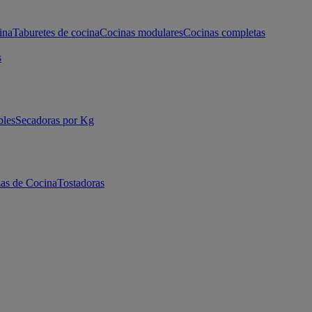
ina
Taburetes de cocina
Cocinas modulares
Cocinas completas
s
bles
Secadoras por Kg
as de Cocina
Tostadoras