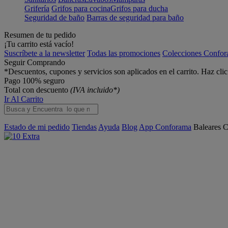
Grifería
Grifos para cocina
Grifos para ducha
Seguridad de baño
Barras de seguridad para baño
Resumen de tu pedido
¡Tu carrito está vacío!
Suscríbete a la newsletter
Todas las promociones
Colecciones Confo
Seguir Comprando
*Descuentos, cupones y servicios son aplicados en el carrito. Haz cli
Pago 100% seguro
Total con descuento
(IVA incluido*)
Ir Al Carrito
Estado de mi pedido
Tiendas
Ayuda
Blog
App Conforama
Baleares
C