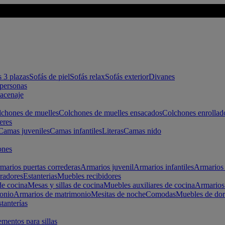
s 3 plazas
Sofás de piel
Sofás relax
Sofás exterior
Divanes
apersonas
macenaje
chones de muelles
Colchones de muelles ensacados
Colchones enrollad
eres
Camas juveniles
Camas infantiles
Literas
Camas nido
ones
marios puertas correderas
Armarios juvenil
Armarios infantiles
Armarios 
radores
Estanterias
Muebles recibidores
e cocina
Mesas y sillas de cocina
Muebles auxiliares de cocina
Armarios
onio
Armarios de matrimonio
Mesitas de noche
Comodas
Muebles de dor
tanterías
entos para sillas