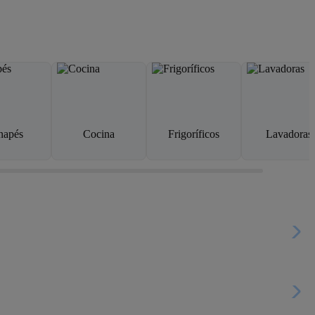
napés
Cocina
Frigoríficos
Lavadoras