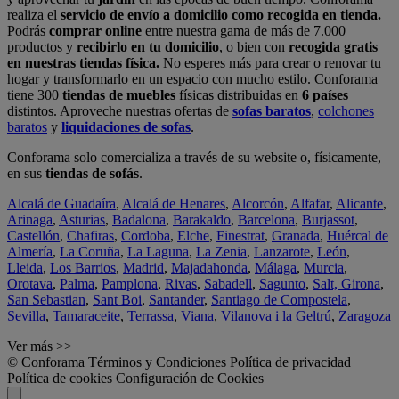
realiza el
servicio de envío a domicilio como recogida en tienda.
Podrás
comprar online
entre nuestra gama de más de 7.000
productos y
recibirlo en tu domicilio
, o bien con
recogida gratis
en nuestras tiendas física.
No esperes más para crear o renovar tu
hogar y transformarlo en un espacio con mucho estilo. Conforama
tiene 300
tiendas de muebles
físicas distribuidas en
6 países
distintos. Aproveche nuestras ofertas de
sofas baratos
,
colchones
baratos
y
liquidaciones de sofas
.
Conforama solo comercializa a través de su website o, físicamente,
en sus
tiendas de sofás
.
Alcalá de Guadaíra
,
Alcalá de Henares
,
Alcorcón
,
Alfafar
,
Alicante
,
Arinaga
,
Asturias
,
Badalona
,
Barakaldo
,
Barcelona
,
Burjassot
,
Castellón
,
Chafiras
,
Cordoba
,
Elche
,
Finestrat
,
Granada
,
Huércal de
Almería
,
La Coruña
,
La Laguna
,
La Zenia
,
Lanzarote
,
León
,
Lleida
,
Los Barrios
,
Madrid
,
Majadahonda
,
Málaga
,
Murcia
,
Orotava
,
Palma
,
Pamplona
,
Rivas
,
Sabadell
,
Sagunto
,
Salt, Girona
,
San Sebastian
,
Sant Boi
,
Santander
,
Santiago de Compostela
,
Sevilla
,
Tamaraceite
,
Terrassa
,
Viana
,
Vilanova i la Geltrú
,
Zaragoza
Ver más >>
© Conforama
Términos y Condiciones
Política de privacidad
Política de cookies
Configuración de Cookies