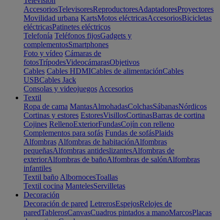
Televisión
Accesorios
Televisores
Reproductores
Adaptadores
Proyectores
Movilidad urbana
Karts
Motos eléctricas
Accesorios
Bicicletas
eléctricas
Patinetes eléctricos
Telefonía
Teléfonos fijos
Gadgets y
complementos
Smartphones
Foto y vídeo
Cámaras de
fotos
Trípodes
Videocámaras
Objetivos
Cables
Cables HDMI
Cables de alimentación
Cables
USB
Cables Jack
Consolas y videojuegos
Accesorios
Textil
Ropa de cama
Mantas
Almohadas
Colchas
Sábanas
Nórdicos
Cortinas y estores
Estores
Visillos
Cortinas
Barras de cortina
Cojines
Relleno
Exterior
Fundas
Cojín con relleno
Complementos para sofás
Fundas de sofás
Plaids
Alfombras
Alfombras de habitación
Alfombras
pequeñas
Alfombras antideslizantes
Alfombras de
exterior
Alfombras de baño
Alfombras de salón
Alfombras
infantiles
Textil baño
Albornoces
Toallas
Textil cocina
Manteles
Servilletas
Decoración
Decoración de pared
Letreros
Espejos
Relojes de
pared
Tableros
Canvas
Cuadros pintados a mano
Marcos
Placas