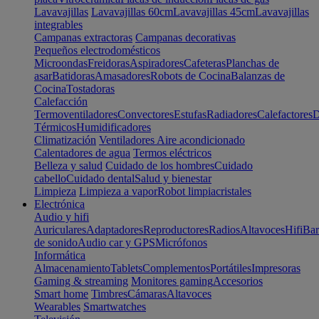
Lavavajillas
Lavavajillas 60cm
Lavavajillas 45cm
Lavavajillas
integrables
Campanas extractoras
Campanas decorativas
Pequeños electrodomésticos
Microondas
Freidoras
Aspiradores
Cafeteras
Planchas de
asar
Batidoras
Amasadores
Robots de Cocina
Balanzas de
Cocina
Tostadoras
Calefacción
Termoventiladores
Convectores
Estufas
Radiadores
Calefactores
D
Térmicos
Humidificadores
Climatización
Ventiladores
Aire acondicionado
Calentadores de agua
Termos eléctricos
Belleza y salud
Cuidado de los hombres
Cuidado
cabello
Cuidado dental
Salud y bienestar
Limpieza
Limpieza a vapor
Robot limpiacristales
Electrónica
Audio y hifi
Auriculares
Adaptadores
Reproductores
Radios
Altavoces
Hifi
Bar
de sonido
Audio car y GPS
Micrófonos
Informática
Almacenamiento
Tablets
Complementos
Portátiles
Impresoras
Gaming & streaming
Monitores gaming
Accesorios
Smart home
Timbres
Cámaras
Altavoces
Wearables
Smartwatches