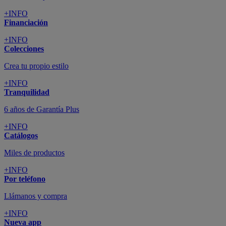
+INFO
Financiación
+INFO
Colecciones
Crea tu propio estilo
+INFO
Tranquilidad
6 años de Garantía Plus
+INFO
Catálogos
Miles de productos
+INFO
Por teléfono
Llámanos y compra
+INFO
Nueva app