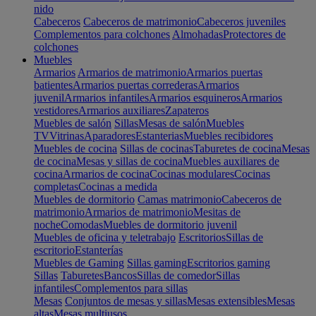
nido
Cabeceros
Cabeceros de matrimonio
Cabeceros juveniles
Complementos para colchones
Almohadas
Protectores de
colchones
Muebles
Armarios
Armarios de matrimonio
Armarios puertas
batientes
Armarios puertas correderas
Armarios
juvenil
Armarios infantiles
Armarios esquineros
Armarios
vestidores
Armarios auxiliares
Zapateros
Muebles de salón
Sillas
Mesas de salón
Muebles
TV
Vitrinas
Aparadores
Estanterias
Muebles recibidores
Muebles de cocina
Sillas de cocinas
Taburetes de cocina
Mesas
de cocina
Mesas y sillas de cocina
Muebles auxiliares de
cocina
Armarios de cocina
Cocinas modulares
Cocinas
completas
Cocinas a medida
Muebles de dormitorio
Camas matrimonio
Cabeceros de
matrimonio
Armarios de matrimonio
Mesitas de
noche
Comodas
Muebles de dormitorio juvenil
Muebles de oficina y teletrabajo
Escritorios
Sillas de
escritorio
Estanterías
Muebles de Gaming
Sillas gaming
Escritorios gaming
Sillas
Taburetes
Bancos
Sillas de comedor
Sillas
infantiles
Complementos para sillas
Mesas
Conjuntos de mesas y sillas
Mesas extensibles
Mesas
altas
Mesas multiusos