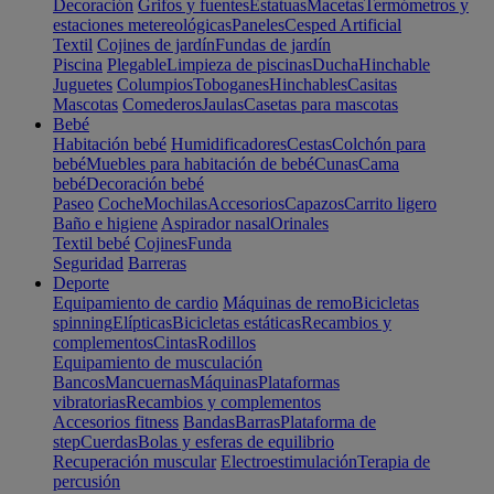
Decoración
Grifos y fuentes
Estatuas
Macetas
Termómetros y
estaciones metereológicas
Paneles
Cesped Artificial
Textil
Cojines de jardín
Fundas de jardín
Piscina
Plegable
Limpieza de piscinas
Ducha
Hinchable
Juguetes
Columpios
Toboganes
Hinchables
Casitas
Mascotas
Comederos
Jaulas
Casetas para mascotas
Bebé
Habitación bebé
Humidificadores
Cestas
Colchón para
bebé
Muebles para habitación de bebé
Cunas
Cama
bebé
Decoración bebé
Paseo
Coche
Mochilas
Accesorios
Capazos
Carrito ligero
Baño e higiene
Aspirador nasal
Orinales
Textil bebé
Cojines
Funda
Seguridad
Barreras
Deporte
Equipamiento de cardio
Máquinas de remo
Bicicletas
spinning
Elípticas
Bicicletas estáticas
Recambios y
complementos
Cintas
Rodillos
Equipamiento de musculación
Bancos
Mancuernas
Máquinas
Plataformas
vibratorias
Recambios y complementos
Accesorios fitness
Bandas
Barras
Plataforma de
step
Cuerdas
Bolas y esferas de equilibrio
Recuperación muscular
Electroestimulación
Terapia de
percusión