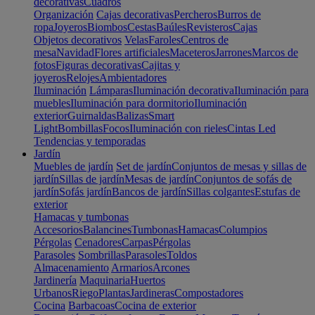
decorativas
Cuadros
Organización
Cajas decorativas
Percheros
Burros de
ropa
Joyeros
Biombos
Cestas
Baúles
Revisteros
Cajas
Objetos decorativos
Velas
Faroles
Centros de
mesa
Navidad
Flores artificiales
Maceteros
Jarrones
Marcos de
fotos
Figuras decorativas
Cajitas y
joyeros
Relojes
Ambientadores
Iluminación
Lámparas
Iluminación decorativa
Iluminación para
muebles
Iluminación para dormitorio
Iluminación
exterior
Guirnaldas
Balizas
Smart
Light
Bombillas
Focos
Iluminación con rieles
Cintas Led
Tendencias y temporadas
Jardín
Muebles de jardín
Set de jardín
Conjuntos de mesas y sillas de
jardín
Sillas de jardín
Mesas de jardín
Conjuntos de sofás de
jardín
Sofás jardín
Bancos de jardín
Sillas colgantes
Estufas de
exterior
Hamacas y tumbonas
Accesorios
Balancines
Tumbonas
Hamacas
Columpios
Pérgolas
Cenadores
Carpas
Pérgolas
Parasoles
Sombrillas
Parasoles
Toldos
Almacenamiento
Armarios
Arcones
Jardinería
Maquinaria
Huertos
Urbanos
Riego
Plantas
Jardineras
Compostadores
Cocina
Barbacoas
Cocina de exterior