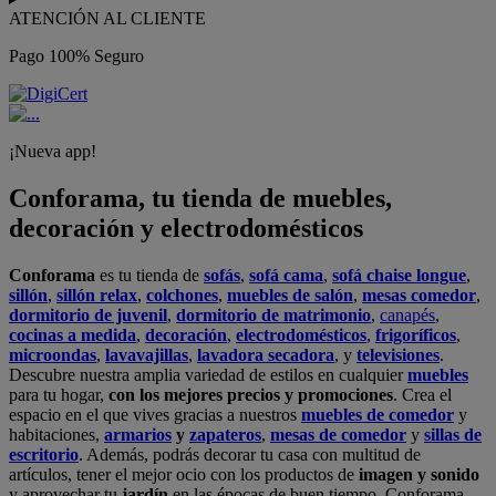
ATENCIÓN AL CLIENTE
Pago 100% Seguro
¡Nueva app!
Conforama, tu tienda de muebles,
decoración y electrodomésticos
Conforama
es tu tienda de
sofás
,
sofá cama
,
sofá chaise longue
,
sillón
,
sillón relax
,
colchones
,
muebles de salón
,
mesas comedor
,
dormitorio de juvenil
,
dormitorio de matrimonio
,
canapés
,
cocinas a medida
,
decoración
,
electrodomésticos
,
frigoríficos
,
microondas
,
lavavajillas
,
lavadora secadora
, y
televisiones
.
Descubre nuestra amplia variedad de estilos en cualquier
muebles
para tu hogar,
con los mejores precios y promociones
. Crea el
espacio en el que vives gracias a nuestros
muebles de comedor
y
habitaciones,
armarios
y
zapateros
,
mesas de comedor
y
sillas de
escritorio
. Además, podrás decorar tu casa con multitud de
artículos, tener el mejor ocio con los productos de
imagen y sonido
y aprovechar tu
jardín
en las épocas de buen tiempo. Conforama