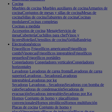
Cocina
Muebles de cocina
Muebles auxiliares de cocina
Armarios de
cocina
Conjuntos de mesas y sillas de cocina
Mesas de
cocina
Sillas de cocina
Taburetes de cocina
Cocinas
modulares
Cocinas completas
Cocinas a medida
Accesorios de cocina
Menaje
Servicio de
mesa
Cubertería
Cuchillos para chef
Vinos y
licores
Botellas
Utensilios de cocina
Vajilla
Bandejas
Electrodomésticos
Frigoríficos
Frigoríficos americanos
Frigoríficos
combi
Vinotecas
Frigoríficos integrables
Frigoríficos
pequeños
Frigoríficos portátiles
Congeladores
Congeladores verticales
Congeladores
horizontales
Lavadoras
Lavadoras de carga frontal
Lavadoras de carga
superior
Lavadoras - Secadoras
Lavadoras
integrables
Lavadoras por kg
Secadoras
Lavadoras - Secadoras
Secadoras con bomba de
calor
Secadoras de condensación
Secadoras de
evacuación
Secadoras integrables
Secadoras por Kg
Hornos
Conjunto de horno y placa
Hornos
convencionales
Hornos pirolíticos
Hornos multifunción
Placas de cocina
Conjunto de horno y
placa
Vitrocerámica
Placas de inducción
Placas de gas