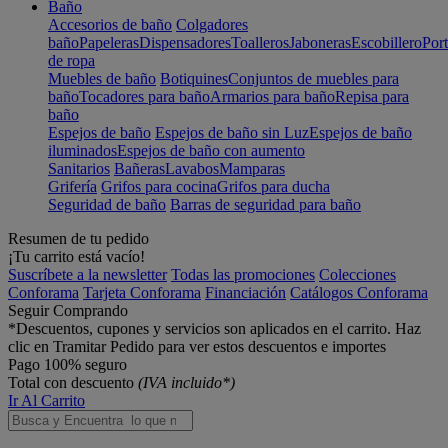
Baño
Accesorios de baño
Colgadores
baño
Papeleras
Dispensadores
Toalleros
Jaboneras
Escobillero
Port
de ropa
Muebles de baño
Botiquines
Conjuntos de muebles para
baño
Tocadores para baño
Armarios para baño
Repisa para
baño
Espejos de baño
Espejos de baño sin Luz
Espejos de baño
iluminados
Espejos de baño con aumento
Sanitarios
Bañeras
Lavabos
Mamparas
Grifería
Grifos para cocina
Grifos para ducha
Seguridad de baño
Barras de seguridad para baño
Resumen de tu pedido
¡Tu carrito está vacío!
Suscríbete a la newsletter
Todas las promociones
Colecciones
Conforama
Tarjeta Conforama
Financiación
Catálogos Conforama
Seguir Comprando
*Descuentos, cupones y servicios son aplicados en el carrito. Haz
clic en Tramitar Pedido para ver estos descuentos e importes
Pago 100% seguro
Total con descuento
(IVA incluido*)
Ir Al Carrito