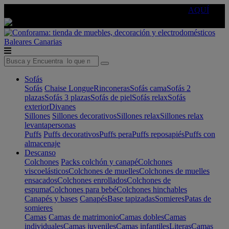
🔵Cambia tu electro con
-10% EXTRA
de descuento ☑️
AQUÍ
Baleares
Canarias
Sofás
Sofás
Chaise Longue
Rinconeras
Sofás cama
Sofás 2
plazas
Sofás 3 plazas
Sofás de piel
Sofás relax
Sofás
exterior
Divanes
Sillones
Sillones decorativos
Sillones relax
Sillones relax
levantapersonas
Puffs
Puffs decorativos
Puffs pera
Puffs reposapiés
Puffs con
almacenaje
Descanso
Colchones
Packs colchón y canapé
Colchones
viscoelásticos
Colchones de muelles
Colchones de muelles
ensacados
Colchones enrollados
Colchones de
espuma
Colchones para bebé
Colchones hinchables
Canapés y bases
Canapés
Base tapizadas
Somieres
Patas de
somieres
Camas
Camas de matrimonio
Camas dobles
Camas
individuales
Camas juveniles
Camas infantiles
Literas
Camas