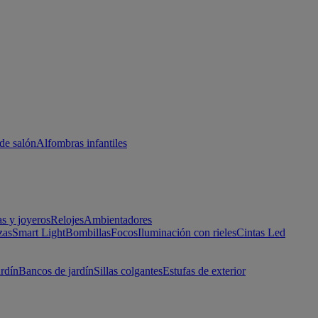
de salón
Alfombras infantiles
as y joyeros
Relojes
Ambientadores
zas
Smart Light
Bombillas
Focos
Iluminación con rieles
Cintas Led
ardín
Bancos de jardín
Sillas colgantes
Estufas de exterior