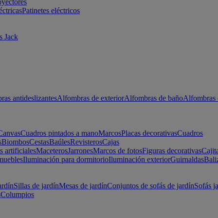
oyectores
éctricas
Patinetes eléctricos
s Jack
ras antideslizantes
Alfombras de exterior
Alfombras de baño
Alfombras 
Canvas
Cuadros pintados a mano
Marcos
Placas decorativas
Cuadros
s
Biombos
Cestas
Baúles
Revisteros
Cajas
s artificiales
Maceteros
Jarrones
Marcos de fotos
Figuras decorativas
Cajit
muebles
Iluminación para dormitorio
Iluminación exterior
Guirnaldas
Bali
ardín
Sillas de jardín
Mesas de jardín
Conjuntos de sofás de jardín
Sofás j
s
Columpios