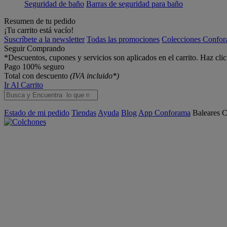
Seguridad de baño
Barras de seguridad para baño
Resumen de tu pedido
¡Tu carrito está vacío!
Suscríbete a la newsletter
Todas las promociones
Colecciones Confo
Seguir Comprando
*Descuentos, cupones y servicios son aplicados en el carrito. Haz cli
Pago 100% seguro
Total con descuento
(IVA incluido*)
Ir Al Carrito
Estado de mi pedido
Tiendas
Ayuda
Blog
App Conforama
Baleares
C