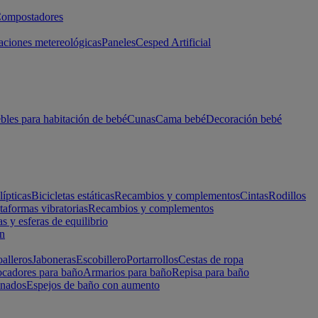
ompostadores
aciones metereológicas
Paneles
Cesped Artificial
les para habitación de bebé
Cunas
Cama bebé
Decoración bebé
lípticas
Bicicletas estáticas
Recambios y complementos
Cintas
Rodillos
taformas vibratorias
Recambios y complementos
s y esferas de equilibrio
ón
alleros
Jaboneras
Escobillero
Portarrollos
Cestas de ropa
cadores para baño
Armarios para baño
Repisa para baño
inados
Espejos de baño con aumento