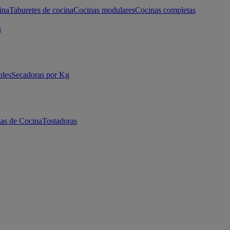
ina
Taburetes de cocina
Cocinas modulares
Cocinas completas
s
bles
Secadoras por Kg
as de Cocina
Tostadoras