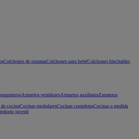
os
Colchones de espuma
Colchones para bebé
Colchones hinchables
esquineros
Armarios vestidores
Armarios auxiliares
Zapateros
 de cocina
Cocinas modulares
Cocinas completas
Cocinas a medida
mitorio juvenil