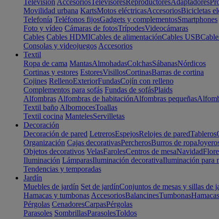
Televisión
Accesorios
Televisores
Reproductores
Adaptadores
Pr
Movilidad urbana
Karts
Motos eléctricas
Accesorios
Bicicletas el
Telefonía
Teléfonos fijos
Gadgets y complementos
Smartphones
Foto y vídeo
Cámaras de fotos
Trípodes
Videocámaras
Cables
Cables HDMI
Cables de alimentación
Cables USB
Cable
Consolas y videojuegos
Accesorios
Textil
Ropa de cama
Mantas
Almohadas
Colchas
Sábanas
Nórdicos
Cortinas y estores
Estores
Visillos
Cortinas
Barras de cortina
Cojines
Relleno
Exterior
Fundas
Cojín con relleno
Complementos para sofás
Fundas de sofás
Plaids
Alfombras
Alfombras de habitación
Alfombras pequeñas
Alfomb
Textil baño
Albornoces
Toallas
Textil cocina
Manteles
Servilletas
Decoración
Decoración de pared
Letreros
Espejos
Relojes de pared
Tableros
Organización
Cajas decorativas
Percheros
Burros de ropa
Joyero
Objetos decorativos
Velas
Faroles
Centros de mesa
Navidad
Flore
Iluminación
Lámparas
Iluminación decorativa
Iluminación para 
Tendencias y temporadas
Jardín
Muebles de jardín
Set de jardín
Conjuntos de mesas y sillas de j
Hamacas y tumbonas
Accesorios
Balancines
Tumbonas
Hamaca
Pérgolas
Cenadores
Carpas
Pérgolas
Parasoles
Sombrillas
Parasoles
Toldos