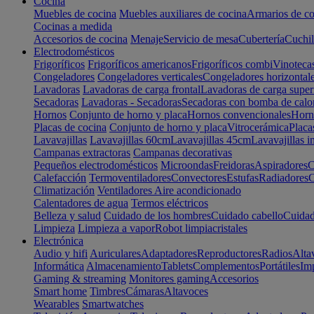
Cocina
Muebles de cocina
Muebles auxiliares de cocina
Armarios de co
Cocinas a medida
Accesorios de cocina
Menaje
Servicio de mesa
Cubertería
Cuchil
Electrodomésticos
Frigoríficos
Frigoríficos americanos
Frigoríficos combi
Vinoteca
Congeladores
Congeladores verticales
Congeladores horizontal
Lavadoras
Lavadoras de carga frontal
Lavadoras de carga super
Secadoras
Lavadoras - Secadoras
Secadoras con bomba de calo
Hornos
Conjunto de horno y placa
Hornos convencionales
Horno
Placas de cocina
Conjunto de horno y placa
Vitrocerámica
Placa
Lavavajillas
Lavavajillas 60cm
Lavavajillas 45cm
Lavavajillas i
Campanas extractoras
Campanas decorativas
Pequeños electrodomésticos
Microondas
Freidoras
Aspiradores
C
Calefacción
Termoventiladores
Convectores
Estufas
Radiadores
C
Climatización
Ventiladores
Aire acondicionado
Calentadores de agua
Termos eléctricos
Belleza y salud
Cuidado de los hombres
Cuidado cabello
Cuidad
Limpieza
Limpieza a vapor
Robot limpiacristales
Electrónica
Audio y hifi
Auriculares
Adaptadores
Reproductores
Radios
Alta
Informática
Almacenamiento
Tablets
Complementos
Portátiles
Im
Gaming & streaming
Monitores gaming
Accesorios
Smart home
Timbres
Cámaras
Altavoces
Wearables
Smartwatches