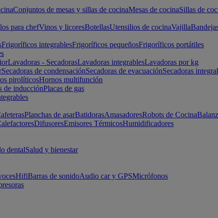
cina
Conjuntos de mesas y sillas de cocina
Mesas de cocina
Sillas de coc
los para chef
Vinos y licores
Botellas
Utensilios de cocina
Vajilla
Bandeja
s
Frigoríficos integrables
Frigoríficos pequeños
Frigoríficos portátiles
es
ior
Lavadoras - Secadoras
Lavadoras integrables
Lavadoras por kg
r
Secadoras de condensación
Secadoras de evacuación
Secadoras integra
s pirolíticos
Hornos multifunción
s de inducción
Placas de gas
ntegrables
afeteras
Planchas de asar
Batidoras
Amasadores
Robots de Cocina
Balanz
alefactores
Difusores
Emisores Térmicos
Humidificadores
o dental
Salud y bienestar
voces
Hifi
Barras de sonido
Audio car y GPS
Micrófonos
presoras