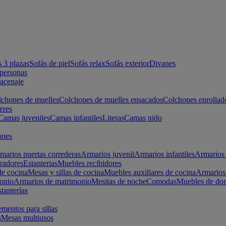
s 3 plazas
Sofás de piel
Sofás relax
Sofás exterior
Divanes
apersonas
macenaje
chones de muelles
Colchones de muelles ensacados
Colchones enrollad
eres
Camas juveniles
Camas infantiles
Literas
Camas nido
ones
marios puertas correderas
Armarios juvenil
Armarios infantiles
Armarios 
radores
Estanterias
Muebles recibidores
e cocina
Mesas y sillas de cocina
Muebles auxiliares de cocina
Armarios
onio
Armarios de matrimonio
Mesitas de noche
Comodas
Muebles de dor
tanterías
entos para sillas
s
Mesas multiusos