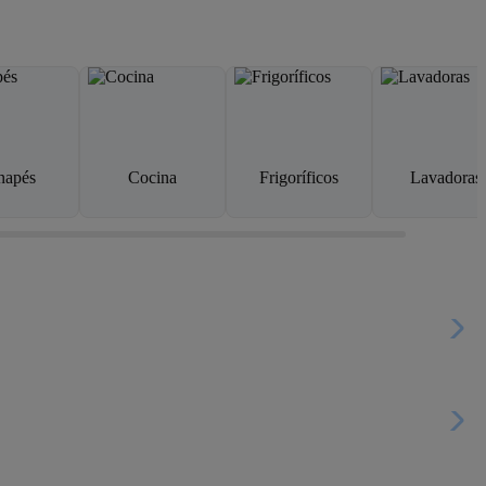
napés
Cocina
Frigoríficos
Lavadoras