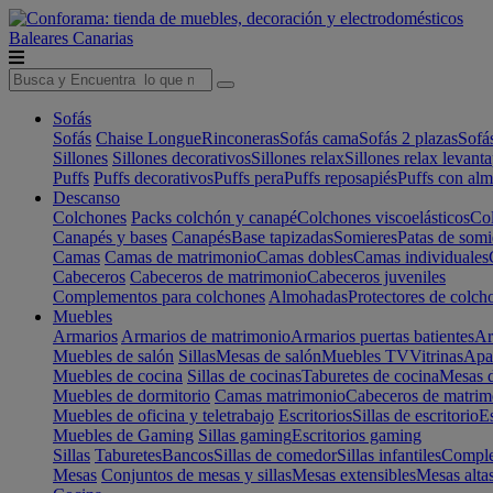
Baleares
Canarias
Sofás
Sofás
Chaise Longue
Rinconeras
Sofás cama
Sofás 2 plazas
Sofá
Sillones
Sillones decorativos
Sillones relax
Sillones relax levant
Puffs
Puffs decorativos
Puffs pera
Puffs reposapiés
Puffs con al
Descanso
Colchones
Packs colchón y canapé
Colchones viscoelásticos
Col
Canapés y bases
Canapés
Base tapizadas
Somieres
Patas de somi
Camas
Camas de matrimonio
Camas dobles
Camas individuales
Cabeceros
Cabeceros de matrimonio
Cabeceros juveniles
Complementos para colchones
Almohadas
Protectores de colch
Muebles
Armarios
Armarios de matrimonio
Armarios puertas batientes
Ar
Muebles de salón
Sillas
Mesas de salón
Muebles TV
Vitrinas
Apa
Muebles de cocina
Sillas de cocinas
Taburetes de cocina
Mesas d
Muebles de dormitorio
Camas matrimonio
Cabeceros de matrim
Muebles de oficina y teletrabajo
Escritorios
Sillas de escritorio
Es
Muebles de Gaming
Sillas gaming
Escritorios gaming
Sillas
Taburetes
Bancos
Sillas de comedor
Sillas infantiles
Complem
Mesas
Conjuntos de mesas y sillas
Mesas extensibles
Mesas alta