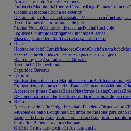
Almacenamiento
Armarios
Arcones
Jardinería
Maquinaria
Huertos Urbanos
Riego
Plantas
Jardineras
C
Cocina
Barbacoas
Cocina de exterior
Decoración
Grifos y fuentes
Estatuas
Macetas
Termómetros y est
Textil
Cojines de jardín
Fundas de jardín
Piscina
Plegable
Limpieza de piscinas
Ducha
Hinchable
Juguetes
Columpios
Toboganes
Hinchables
Casitas
Mascotas
Comederos
Jaulas
Casetas para mascotas
Bebé
Habitación bebé
Humidificadores
Cestas
Colchón para bebé
Mueb
Paseo
Coche
Mochilas
Accesorios
Capazos
Carrito ligero
Baño e higiene
Aspirador nasal
Orinales
Textil bebé
Cojines
Funda
Seguridad
Barreras
Deporte
Equipamiento de cardio
Máquinas de remo
Bicicletas spinning
E
Equipamiento de musculación
Bancos
Mancuernas
Máquinas
Pla
Accesorios fitness
Bandas
Barras
Plataforma de step
Cuerdas
Bola
Recuperación muscular
Electroestimulación
Terapia de percusi
Baño
Accesorios de baño
Colgadores baño
Papeleras
Dispensadores
To
Muebles de baño
Botiquines
Conjuntos de muebles para baño
To
Espejos de baño
Espejos de baño sin Luz
Espejos de baño ilum
Sanitarios
Bañeras
Lavabos
Mamparas
Grifería
Grifos para cocina
Grifos para ducha