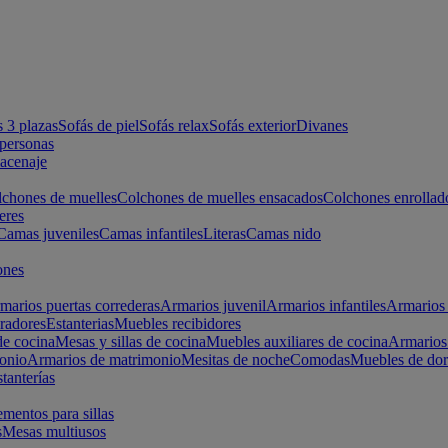
s 3 plazas
Sofás de piel
Sofás relax
Sofás exterior
Divanes
apersonas
macenaje
chones de muelles
Colchones de muelles ensacados
Colchones enrollad
eres
Camas juveniles
Camas infantiles
Literas
Camas nido
ones
marios puertas correderas
Armarios juvenil
Armarios infantiles
Armarios 
radores
Estanterias
Muebles recibidores
e cocina
Mesas y sillas de cocina
Muebles auxiliares de cocina
Armarios
onio
Armarios de matrimonio
Mesitas de noche
Comodas
Muebles de dor
tanterías
entos para sillas
s
Mesas multiusos