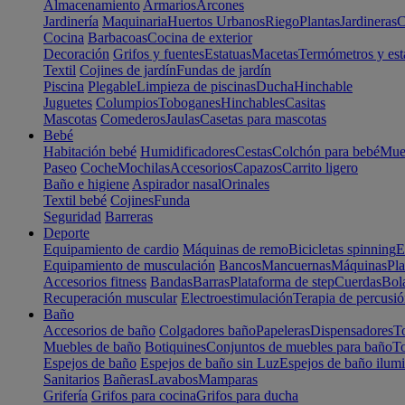
Almacenamiento
Armarios
Arcones
Jardinería
Maquinaria
Huertos Urbanos
Riego
Plantas
Jardineras
C
Cocina
Barbacoas
Cocina de exterior
Decoración
Grifos y fuentes
Estatuas
Macetas
Termómetros y est
Textil
Cojines de jardín
Fundas de jardín
Piscina
Plegable
Limpieza de piscinas
Ducha
Hinchable
Juguetes
Columpios
Toboganes
Hinchables
Casitas
Mascotas
Comederos
Jaulas
Casetas para mascotas
Bebé
Habitación bebé
Humidificadores
Cestas
Colchón para bebé
Mueb
Paseo
Coche
Mochilas
Accesorios
Capazos
Carrito ligero
Baño e higiene
Aspirador nasal
Orinales
Textil bebé
Cojines
Funda
Seguridad
Barreras
Deporte
Equipamiento de cardio
Máquinas de remo
Bicicletas spinning
E
Equipamiento de musculación
Bancos
Mancuernas
Máquinas
Pla
Accesorios fitness
Bandas
Barras
Plataforma de step
Cuerdas
Bola
Recuperación muscular
Electroestimulación
Terapia de percusi
Baño
Accesorios de baño
Colgadores baño
Papeleras
Dispensadores
To
Muebles de baño
Botiquines
Conjuntos de muebles para baño
To
Espejos de baño
Espejos de baño sin Luz
Espejos de baño ilum
Sanitarios
Bañeras
Lavabos
Mamparas
Grifería
Grifos para cocina
Grifos para ducha