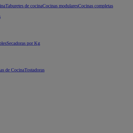
ina
Taburetes de cocina
Cocinas modulares
Cocinas completas
s
bles
Secadoras por Kg
as de Cocina
Tostadoras