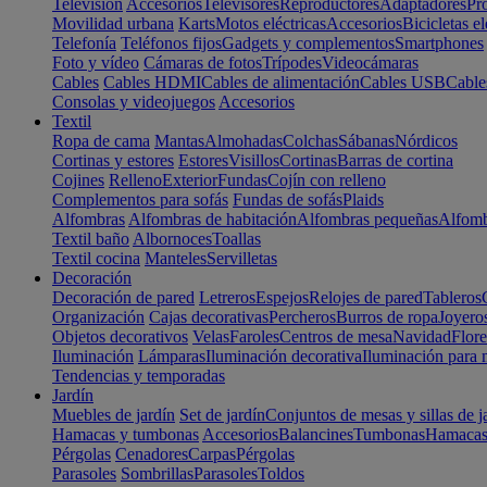
Televisión
Accesorios
Televisores
Reproductores
Adaptadores
Pr
Movilidad urbana
Karts
Motos eléctricas
Accesorios
Bicicletas el
Telefonía
Teléfonos fijos
Gadgets y complementos
Smartphones
Foto y vídeo
Cámaras de fotos
Trípodes
Videocámaras
Cables
Cables HDMI
Cables de alimentación
Cables USB
Cable
Consolas y videojuegos
Accesorios
Textil
Ropa de cama
Mantas
Almohadas
Colchas
Sábanas
Nórdicos
Cortinas y estores
Estores
Visillos
Cortinas
Barras de cortina
Cojines
Relleno
Exterior
Fundas
Cojín con relleno
Complementos para sofás
Fundas de sofás
Plaids
Alfombras
Alfombras de habitación
Alfombras pequeñas
Alfomb
Textil baño
Albornoces
Toallas
Textil cocina
Manteles
Servilletas
Decoración
Decoración de pared
Letreros
Espejos
Relojes de pared
Tableros
Organización
Cajas decorativas
Percheros
Burros de ropa
Joyero
Objetos decorativos
Velas
Faroles
Centros de mesa
Navidad
Flore
Iluminación
Lámparas
Iluminación decorativa
Iluminación para 
Tendencias y temporadas
Jardín
Muebles de jardín
Set de jardín
Conjuntos de mesas y sillas de j
Hamacas y tumbonas
Accesorios
Balancines
Tumbonas
Hamaca
Pérgolas
Cenadores
Carpas
Pérgolas
Parasoles
Sombrillas
Parasoles
Toldos