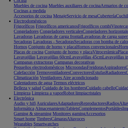
Cocina
Muebles de cocina
Muebles auxiliares de cocina
Armarios de co
Cocinas a medida
Accesorios de cocina
Menaje
Servicio de mesa
Cubertería
Cuchil
Electrodomésticos
Frigoríficos
Frigoríficos americanos
Frigoríficos combi
Vinoteca
Congeladores
Congeladores verticales
Congeladores horizontal
Lavadoras
Lavadoras de carga frontal
Lavadoras de carga super
Secadoras
Lavadoras - Secadoras
Secadoras con bomba de calo
Hornos
Conjunto de horno y placa
Hornos convencionales
Horno
Placas de cocina
Conjunto de horno y placa
Vitrocerámica
Placa
Lavavajillas
Lavavajillas 60cm
Lavavajillas 45cm
Lavavajillas i
Campanas extractoras
Campanas decorativas
Pequeños electrodomésticos
Microondas
Freidoras
Aspiradores
C
Calefacción
Termoventiladores
Convectores
Estufas
Radiadores
C
Climatización
Ventiladores
Aire acondicionado
Calentadores de agua
Termos eléctricos
Belleza y salud
Cuidado de los hombres
Cuidado cabello
Cuidad
Limpieza
Limpieza a vapor
Robot limpiacristales
Electrónica
Audio y hifi
Auriculares
Adaptadores
Reproductores
Radios
Alta
Informática
Almacenamiento
Tablets
Complementos
Portátiles
Im
Gaming & streaming
Monitores gaming
Accesorios
Smart home
Timbres
Cámaras
Altavoces
Wearables
Smartwatches