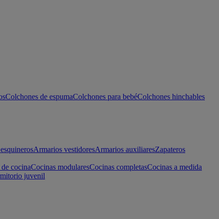
os
Colchones de espuma
Colchones para bebé
Colchones hinchables
esquineros
Armarios vestidores
Armarios auxiliares
Zapateros
 de cocina
Cocinas modulares
Cocinas completas
Cocinas a medida
mitorio juvenil