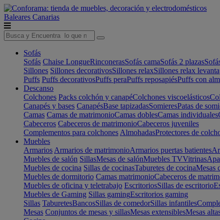
Baleares
Canarias
Sofás
Sofás
Chaise Longue
Rinconeras
Sofás cama
Sofás 2 plazas
Sofá
Sillones
Sillones decorativos
Sillones relax
Sillones relax levant
Puffs
Puffs decorativos
Puffs pera
Puffs reposapiés
Puffs con al
Descanso
Colchones
Packs colchón y canapé
Colchones viscoelásticos
Col
Canapés y bases
Canapés
Base tapizadas
Somieres
Patas de somi
Camas
Camas de matrimonio
Camas dobles
Camas individuales
Cabeceros
Cabeceros de matrimonio
Cabeceros juveniles
Complementos para colchones
Almohadas
Protectores de colch
Muebles
Armarios
Armarios de matrimonio
Armarios puertas batientes
Ar
Muebles de salón
Sillas
Mesas de salón
Muebles TV
Vitrinas
Apa
Muebles de cocina
Sillas de cocinas
Taburetes de cocina
Mesas d
Muebles de dormitorio
Camas matrimonio
Cabeceros de matrim
Muebles de oficina y teletrabajo
Escritorios
Sillas de escritorio
Es
Muebles de Gaming
Sillas gaming
Escritorios gaming
Sillas
Taburetes
Bancos
Sillas de comedor
Sillas infantiles
Complem
Mesas
Conjuntos de mesas y sillas
Mesas extensibles
Mesas alta