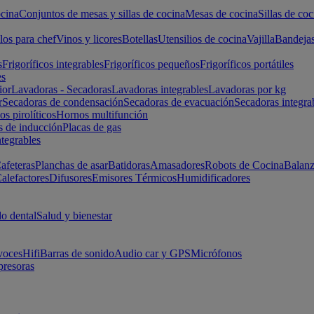
cina
Conjuntos de mesas y sillas de cocina
Mesas de cocina
Sillas de coc
los para chef
Vinos y licores
Botellas
Utensilios de cocina
Vajilla
Bandeja
s
Frigoríficos integrables
Frigoríficos pequeños
Frigoríficos portátiles
es
ior
Lavadoras - Secadoras
Lavadoras integrables
Lavadoras por kg
r
Secadoras de condensación
Secadoras de evacuación
Secadoras integra
s pirolíticos
Hornos multifunción
s de inducción
Placas de gas
ntegrables
afeteras
Planchas de asar
Batidoras
Amasadores
Robots de Cocina
Balanz
alefactores
Difusores
Emisores Térmicos
Humidificadores
o dental
Salud y bienestar
voces
Hifi
Barras de sonido
Audio car y GPS
Micrófonos
presoras