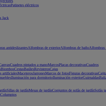
oyectores
éctricas
Patinetes eléctricos
s Jack
ras antideslizantes
Alfombras de exterior
Alfombras de baño
Alfombras 
Canvas
Cuadros pintados a mano
Marcos
Placas decorativas
Cuadros
s
Biombos
Cestas
Baúles
Revisteros
Cajas
s artificiales
Maceteros
Jarrones
Marcos de fotos
Figuras decorativas
Cajit
muebles
Iluminación para dormitorio
Iluminación exterior
Guirnaldas
Bali
ardín
Sillas de jardín
Mesas de jardín
Conjuntos de sofás de jardín
Sofás j
s
Columpios