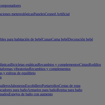
ompostadores
aciones metereológicas
Paneles
Cesped Artificial
les para habitación de bebé
Cunas
Cama bebé
Decoración bebé
lípticas
Bicicletas estáticas
Recambios y complementos
Cintas
Rodillos
taformas vibratorias
Recambios y complementos
s y esferas de equilibrio
ón
alleros
Jaboneras
Escobillero
Portarrollos
Cestas de ropa
cadores para baño
Armarios para baño
Repisa para baño
inados
Espejos de baño con aumento