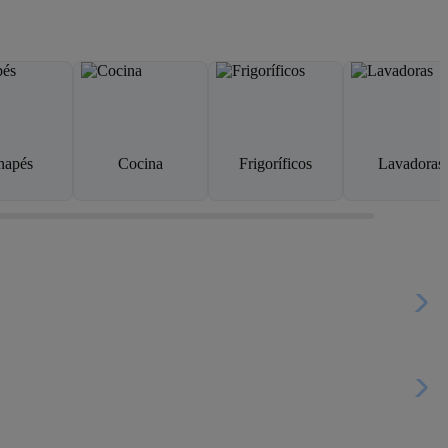
napés
Cocina
Frigoríficos
Lavadoras