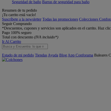
Seguridad de baño
Barras de seguridad para baño
Resumen de tu pedido
¡Tu carrito está vacío!
Suscríbete a la newsletter
Todas las promociones
Colecciones Confo
Seguir Comprando
*Descuentos, cupones y servicios son aplicados en el carrito. Haz cli
Pago 100% seguro
Total con descuento
(IVA incluido*)
Ir Al Carrito
Estado de mi pedido
Tiendas
Ayuda
Blog
App Conforama
Baleares
C