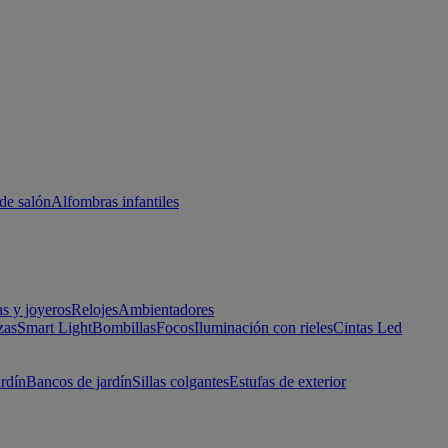
de salón
Alfombras infantiles
as y joyeros
Relojes
Ambientadores
zas
Smart Light
Bombillas
Focos
Iluminación con rieles
Cintas Led
ardín
Bancos de jardín
Sillas colgantes
Estufas de exterior