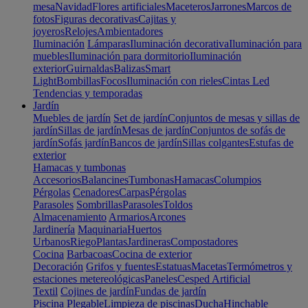
mesa
Navidad
Flores artificiales
Maceteros
Jarrones
Marcos de
fotos
Figuras decorativas
Cajitas y
joyeros
Relojes
Ambientadores
Iluminación
Lámparas
Iluminación decorativa
Iluminación para
muebles
Iluminación para dormitorio
Iluminación
exterior
Guirnaldas
Balizas
Smart
Light
Bombillas
Focos
Iluminación con rieles
Cintas Led
Tendencias y temporadas
Jardín
Muebles de jardín
Set de jardín
Conjuntos de mesas y sillas de
jardín
Sillas de jardín
Mesas de jardín
Conjuntos de sofás de
jardín
Sofás jardín
Bancos de jardín
Sillas colgantes
Estufas de
exterior
Hamacas y tumbonas
Accesorios
Balancines
Tumbonas
Hamacas
Columpios
Pérgolas
Cenadores
Carpas
Pérgolas
Parasoles
Sombrillas
Parasoles
Toldos
Almacenamiento
Armarios
Arcones
Jardinería
Maquinaria
Huertos
Urbanos
Riego
Plantas
Jardineras
Compostadores
Cocina
Barbacoas
Cocina de exterior
Decoración
Grifos y fuentes
Estatuas
Macetas
Termómetros y
estaciones metereológicas
Paneles
Cesped Artificial
Textil
Cojines de jardín
Fundas de jardín
Piscina
Plegable
Limpieza de piscinas
Ducha
Hinchable