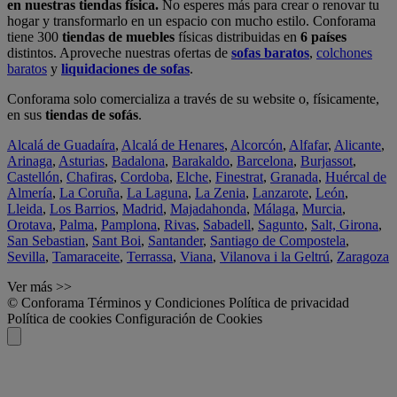
en nuestras tiendas física.
No esperes más para crear o renovar tu
hogar y transformarlo en un espacio con mucho estilo. Conforama
tiene 300
tiendas de muebles
físicas distribuidas en
6 países
distintos. Aproveche nuestras ofertas de
sofas baratos
,
colchones
baratos
y
liquidaciones de sofas
.
Conforama solo comercializa a través de su website o, físicamente,
en sus
tiendas de sofás
.
Alcalá de Guadaíra
,
Alcalá de Henares
,
Alcorcón
,
Alfafar
,
Alicante
,
Arinaga
,
Asturias
,
Badalona
,
Barakaldo
,
Barcelona
,
Burjassot
,
Castellón
,
Chafiras
,
Cordoba
,
Elche
,
Finestrat
,
Granada
,
Huércal de
Almería
,
La Coruña
,
La Laguna
,
La Zenia
,
Lanzarote
,
León
,
Lleida
,
Los Barrios
,
Madrid
,
Majadahonda
,
Málaga
,
Murcia
,
Orotava
,
Palma
,
Pamplona
,
Rivas
,
Sabadell
,
Sagunto
,
Salt, Girona
,
San Sebastian
,
Sant Boi
,
Santander
,
Santiago de Compostela
,
Sevilla
,
Tamaraceite
,
Terrassa
,
Viana
,
Vilanova i la Geltrú
,
Zaragoza
Ver más >>
© Conforama
Términos y Condiciones
Política de privacidad
Política de cookies
Configuración de Cookies