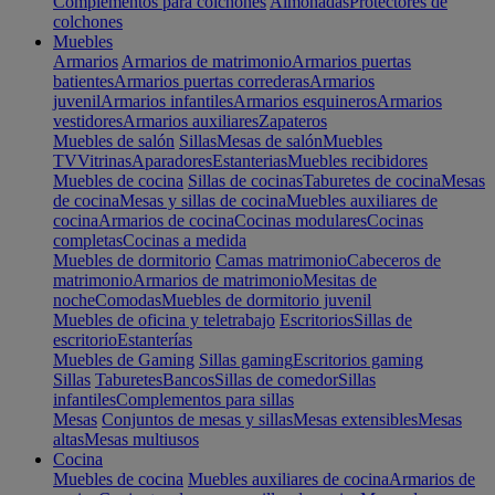
Complementos para colchones
Almohadas
Protectores de
colchones
Muebles
Armarios
Armarios de matrimonio
Armarios puertas
batientes
Armarios puertas correderas
Armarios
juvenil
Armarios infantiles
Armarios esquineros
Armarios
vestidores
Armarios auxiliares
Zapateros
Muebles de salón
Sillas
Mesas de salón
Muebles
TV
Vitrinas
Aparadores
Estanterias
Muebles recibidores
Muebles de cocina
Sillas de cocinas
Taburetes de cocina
Mesas
de cocina
Mesas y sillas de cocina
Muebles auxiliares de
cocina
Armarios de cocina
Cocinas modulares
Cocinas
completas
Cocinas a medida
Muebles de dormitorio
Camas matrimonio
Cabeceros de
matrimonio
Armarios de matrimonio
Mesitas de
noche
Comodas
Muebles de dormitorio juvenil
Muebles de oficina y teletrabajo
Escritorios
Sillas de
escritorio
Estanterías
Muebles de Gaming
Sillas gaming
Escritorios gaming
Sillas
Taburetes
Bancos
Sillas de comedor
Sillas
infantiles
Complementos para sillas
Mesas
Conjuntos de mesas y sillas
Mesas extensibles
Mesas
altas
Mesas multiusos
Cocina
Muebles de cocina
Muebles auxiliares de cocina
Armarios de