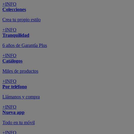
+INFO
Colecciones
Crea tu propio estilo
+INFO
Tranquilidad
6 años de Garantía Plus
+INFO
Catálogos
Miles de productos
+INFO
Por teléfono
Llámanos y compra
+INFO
Nueva app
Todo en tu móvil
+INFO