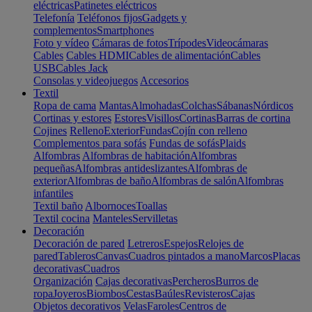
eléctricas
Patinetes eléctricos
Telefonía
Teléfonos fijos
Gadgets y
complementos
Smartphones
Foto y vídeo
Cámaras de fotos
Trípodes
Videocámaras
Cables
Cables HDMI
Cables de alimentación
Cables
USB
Cables Jack
Consolas y videojuegos
Accesorios
Textil
Ropa de cama
Mantas
Almohadas
Colchas
Sábanas
Nórdicos
Cortinas y estores
Estores
Visillos
Cortinas
Barras de cortina
Cojines
Relleno
Exterior
Fundas
Cojín con relleno
Complementos para sofás
Fundas de sofás
Plaids
Alfombras
Alfombras de habitación
Alfombras
pequeñas
Alfombras antideslizantes
Alfombras de
exterior
Alfombras de baño
Alfombras de salón
Alfombras
infantiles
Textil baño
Albornoces
Toallas
Textil cocina
Manteles
Servilletas
Decoración
Decoración de pared
Letreros
Espejos
Relojes de
pared
Tableros
Canvas
Cuadros pintados a mano
Marcos
Placas
decorativas
Cuadros
Organización
Cajas decorativas
Percheros
Burros de
ropa
Joyeros
Biombos
Cestas
Baúles
Revisteros
Cajas
Objetos decorativos
Velas
Faroles
Centros de