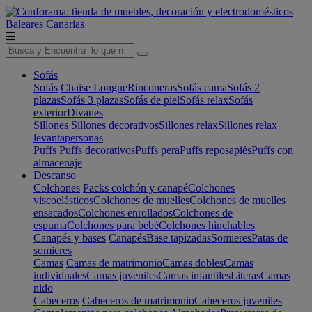
Baleares
Canarias
Sofás
Sofás
Chaise Longue
Rinconeras
Sofás cama
Sofás 2
plazas
Sofás 3 plazas
Sofás de piel
Sofás relax
Sofás
exterior
Divanes
Sillones
Sillones decorativos
Sillones relax
Sillones relax
levantapersonas
Puffs
Puffs decorativos
Puffs pera
Puffs reposapiés
Puffs con
almacenaje
Descanso
Colchones
Packs colchón y canapé
Colchones
viscoelásticos
Colchones de muelles
Colchones de muelles
ensacados
Colchones enrollados
Colchones de
espuma
Colchones para bebé
Colchones hinchables
Canapés y bases
Canapés
Base tapizadas
Somieres
Patas de
somieres
Camas
Camas de matrimonio
Camas dobles
Camas
individuales
Camas juveniles
Camas infantiles
Literas
Camas
nido
Cabeceros
Cabeceros de matrimonio
Cabeceros juveniles