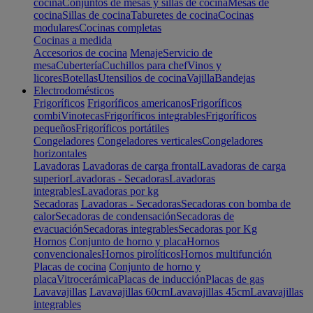
cocina
Conjuntos de mesas y sillas de cocina
Mesas de
cocina
Sillas de cocina
Taburetes de cocina
Cocinas
modulares
Cocinas completas
Cocinas a medida
Accesorios de cocina
Menaje
Servicio de
mesa
Cubertería
Cuchillos para chef
Vinos y
licores
Botellas
Utensilios de cocina
Vajilla
Bandejas
Electrodomésticos
Frigoríficos
Frigoríficos americanos
Frigoríficos
combi
Vinotecas
Frigoríficos integrables
Frigoríficos
pequeños
Frigoríficos portátiles
Congeladores
Congeladores verticales
Congeladores
horizontales
Lavadoras
Lavadoras de carga frontal
Lavadoras de carga
superior
Lavadoras - Secadoras
Lavadoras
integrables
Lavadoras por kg
Secadoras
Lavadoras - Secadoras
Secadoras con bomba de
calor
Secadoras de condensación
Secadoras de
evacuación
Secadoras integrables
Secadoras por Kg
Hornos
Conjunto de horno y placa
Hornos
convencionales
Hornos pirolíticos
Hornos multifunción
Placas de cocina
Conjunto de horno y
placa
Vitrocerámica
Placas de inducción
Placas de gas
Lavavajillas
Lavavajillas 60cm
Lavavajillas 45cm
Lavavajillas
integrables