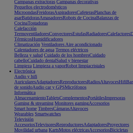
Campanas extractoras
Campanas decorativas
Pequeños electrodomésticos
Microondas
Freidoras
Aspiradores
Cafeteras
Planchas de
asar
Batidoras
Amasadores
Robots de Cocina
Balanzas de
Cocina
Tostadoras
Calefacción
Termoventiladores
Convectores
Estufas
Radiadores
Calefactores
D
Térmicos
Humidificadores
Climatización
Ventiladores
Aire acondicionado
Calentadores de agua
Termos eléctricos
Belleza y salud
Cuidado de los hombres
Cuidado
cabello
Cuidado dental
Salud y bienestar
Limpieza
Limpieza a vapor
Robot limpiacristales
Electrónica
Audio y hifi
Auriculares
Adaptadores
Reproductores
Radios
Altavoces
Hifi
Bar
de sonido
Audio car y GPS
Micrófonos
Informática
Almacenamiento
Tablets
Complementos
Portátiles
Impresoras
Gaming & streaming
Monitores gaming
Accesorios
Smart home
Timbres
Cámaras
Altavoces
Wearables
Smartwatches
Televisión
Accesorios
Televisores
Reproductores
Adaptadores
Proyectores
Movilidad urbana
Karts
Motos eléctricas
Accesorios
Bicicletas