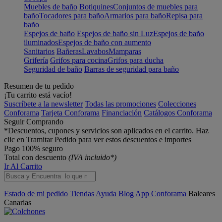
Muebles de baño
Botiquines
Conjuntos de muebles para
baño
Tocadores para baño
Armarios para baño
Repisa para
baño
Espejos de baño
Espejos de baño sin Luz
Espejos de baño
iluminados
Espejos de baño con aumento
Sanitarios
Bañeras
Lavabos
Mamparas
Grifería
Grifos para cocina
Grifos para ducha
Seguridad de baño
Barras de seguridad para baño
Resumen de tu pedido
¡Tu carrito está vacío!
Suscríbete a la newsletter
Todas las promociones
Colecciones
Conforama
Tarjeta Conforama
Financiación
Catálogos Conforama
Seguir Comprando
*Descuentos, cupones y servicios son aplicados en el carrito. Haz
clic en Tramitar Pedido para ver estos descuentos e importes
Pago 100% seguro
Total con descuento
(IVA incluido*)
Ir Al Carrito
Estado de mi pedido
Tiendas
Ayuda
Blog
App Conforama
Baleares
Canarias