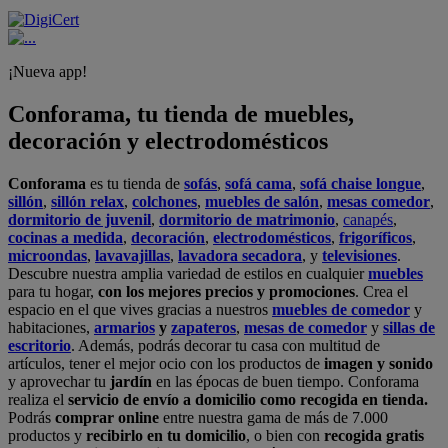
¡Nueva app!
Conforama, tu tienda de muebles,
decoración y electrodomésticos
Conforama
es tu tienda de
sofás
,
sofá cama
,
sofá chaise longue
,
sillón
,
sillón relax
,
colchones
,
muebles de salón
,
mesas comedor
,
dormitorio de juvenil
,
dormitorio de matrimonio
,
canapés
,
cocinas a medida
,
decoración
,
electrodomésticos
,
frigoríficos
,
microondas
,
lavavajillas
,
lavadora secadora
, y
televisiones
.
Descubre nuestra amplia variedad de estilos en cualquier
muebles
para tu hogar,
con los mejores precios y promociones
. Crea el
espacio en el que vives gracias a nuestros
muebles de comedor
y
habitaciones,
armarios
y
zapateros
,
mesas de comedor
y
sillas de
escritorio
. Además, podrás decorar tu casa con multitud de
artículos, tener el mejor ocio con los productos de
imagen y sonido
y aprovechar tu
jardín
en las épocas de buen tiempo. Conforama
realiza el
servicio de envío a domicilio como recogida en tienda.
Podrás
comprar online
entre nuestra gama de más de 7.000
productos y
recibirlo en tu domicilio
, o bien con
recogida gratis