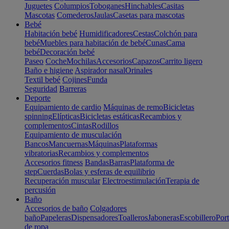
Juguetes
Columpios
Toboganes
Hinchables
Casitas
Mascotas
Comederos
Jaulas
Casetas para mascotas
Bebé
Habitación bebé
Humidificadores
Cestas
Colchón para
bebé
Muebles para habitación de bebé
Cunas
Cama
bebé
Decoración bebé
Paseo
Coche
Mochilas
Accesorios
Capazos
Carrito ligero
Baño e higiene
Aspirador nasal
Orinales
Textil bebé
Cojines
Funda
Seguridad
Barreras
Deporte
Equipamiento de cardio
Máquinas de remo
Bicicletas
spinning
Elípticas
Bicicletas estáticas
Recambios y
complementos
Cintas
Rodillos
Equipamiento de musculación
Bancos
Mancuernas
Máquinas
Plataformas
vibratorias
Recambios y complementos
Accesorios fitness
Bandas
Barras
Plataforma de
step
Cuerdas
Bolas y esferas de equilibrio
Recuperación muscular
Electroestimulación
Terapia de
percusión
Baño
Accesorios de baño
Colgadores
baño
Papeleras
Dispensadores
Toalleros
Jaboneras
Escobillero
Port
de ropa