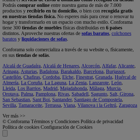
Podrás
comprar online
entre nuestra gama de más de 7.000
productos y
recibirlo en tu domicilio
, o bien con
recogida gratis
en nuestras tiendas física.
No esperes más para crear o renovar tu
hogar y transformarlo en un espacio con mucho estilo. Conforama
tiene 300
tiendas de muebles
físicas distribuidas en
6 países
distintos. Aproveche nuestras ofertas de
sofas baratos
,
colchones
baratos
y
liquidaciones de sofas
.
Conforama solo comercializa a través de su website o, físicamente,
en sus
tiendas de sofás
.
Alcalá de Guadaíra
,
Alcalá de Henares
,
Alcorcón
,
Alfafar
,
Alicante
,
Arinaga
,
Asturias
,
Badalona
,
Barakaldo
,
Barcelona
,
Burjassot
,
Castellón
,
Chafiras
,
Cordoba
,
Elche
,
Finestrat
,
Granada
,
Huércal de
Almería
,
La Coruña
,
La Laguna
,
La Zenia
,
Lanzarote
,
León
,
Lleida
,
Los Barrios
,
Madrid
,
Majadahonda
,
Málaga
,
Murcia
,
Orotava
,
Palma
,
Pamplona
,
Rivas
,
Sabadell
,
Sagunto
,
Salt, Girona
,
San Sebastian
,
Sant Boi
,
Santander
,
Santiago de Compostela
,
Sevilla
,
Tamaraceite
,
Terrassa
,
Viana
,
Vilanova i la Geltrú
,
Zaragoza
Ver más >>
© Conforama
Términos y Condiciones
Política de privacidad
Política de cookies
Configuración de Cookies