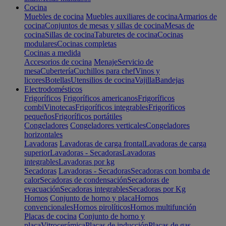
Cocina
Muebles de cocina
Muebles auxiliares de cocina
Armarios de
cocina
Conjuntos de mesas y sillas de cocina
Mesas de
cocina
Sillas de cocina
Taburetes de cocina
Cocinas
modulares
Cocinas completas
Cocinas a medida
Accesorios de cocina
Menaje
Servicio de
mesa
Cubertería
Cuchillos para chef
Vinos y
licores
Botellas
Utensilios de cocina
Vajilla
Bandejas
Electrodomésticos
Frigoríficos
Frigoríficos americanos
Frigoríficos
combi
Vinotecas
Frigoríficos integrables
Frigoríficos
pequeños
Frigoríficos portátiles
Congeladores
Congeladores verticales
Congeladores
horizontales
Lavadoras
Lavadoras de carga frontal
Lavadoras de carga
superior
Lavadoras - Secadoras
Lavadoras
integrables
Lavadoras por kg
Secadoras
Lavadoras - Secadoras
Secadoras con bomba de
calor
Secadoras de condensación
Secadoras de
evacuación
Secadoras integrables
Secadoras por Kg
Hornos
Conjunto de horno y placa
Hornos
convencionales
Hornos pirolíticos
Hornos multifunción
Placas de cocina
Conjunto de horno y
placa
Vitrocerámica
Placas de inducción
Placas de gas