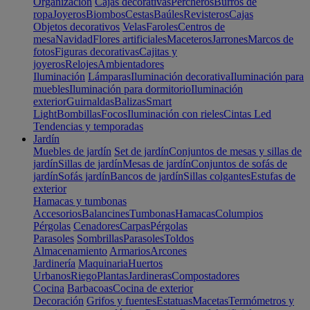
Organización
Cajas decorativas
Percheros
Burros de
ropa
Joyeros
Biombos
Cestas
Baúles
Revisteros
Cajas
Objetos decorativos
Velas
Faroles
Centros de
mesa
Navidad
Flores artificiales
Maceteros
Jarrones
Marcos de
fotos
Figuras decorativas
Cajitas y
joyeros
Relojes
Ambientadores
Iluminación
Lámparas
Iluminación decorativa
Iluminación para
muebles
Iluminación para dormitorio
Iluminación
exterior
Guirnaldas
Balizas
Smart
Light
Bombillas
Focos
Iluminación con rieles
Cintas Led
Tendencias y temporadas
Jardín
Muebles de jardín
Set de jardín
Conjuntos de mesas y sillas de
jardín
Sillas de jardín
Mesas de jardín
Conjuntos de sofás de
jardín
Sofás jardín
Bancos de jardín
Sillas colgantes
Estufas de
exterior
Hamacas y tumbonas
Accesorios
Balancines
Tumbonas
Hamacas
Columpios
Pérgolas
Cenadores
Carpas
Pérgolas
Parasoles
Sombrillas
Parasoles
Toldos
Almacenamiento
Armarios
Arcones
Jardinería
Maquinaria
Huertos
Urbanos
Riego
Plantas
Jardineras
Compostadores
Cocina
Barbacoas
Cocina de exterior
Decoración
Grifos y fuentes
Estatuas
Macetas
Termómetros y