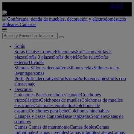
🔵Cambia tu electro con
-10% EXTRA
de descuento ☑️
AQUÍ
Baleares
Canarias
Sofás
Sofás
Chaise Longue
Rinconeras
Sofás cama
Sofás 2
plazas
Sofás 3 plazas
Sofás de piel
Sofás relax
Sofás
exterior
Divanes
Sillones
Sillones decorativos
Sillones relax
Sillones relax
levantapersonas
Puffs
Puffs decorativos
Puffs pera
Puffs reposapiés
Puffs con
almacenaje
Descanso
Colchones
Packs colchón y canapé
Colchones
viscoelásticos
Colchones de muelles
Colchones de muelles
ensacados
Colchones enrollados
Colchones de
espuma
Colchones para bebé
Colchones hinchables
Canapés y bases
Canapés
Base tapizadas
Somieres
Patas de
somieres
Camas
Camas de matrimonio
Camas dobles
Camas
individuales
Camas juveniles
Camas infantiles
Literas
Camas