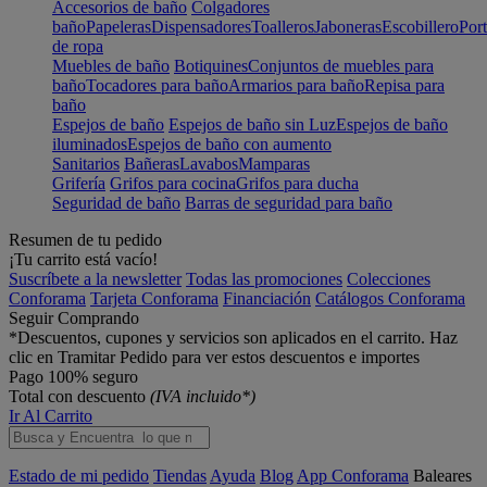
Accesorios de baño
Colgadores
baño
Papeleras
Dispensadores
Toalleros
Jaboneras
Escobillero
Port
de ropa
Muebles de baño
Botiquines
Conjuntos de muebles para
baño
Tocadores para baño
Armarios para baño
Repisa para
baño
Espejos de baño
Espejos de baño sin Luz
Espejos de baño
iluminados
Espejos de baño con aumento
Sanitarios
Bañeras
Lavabos
Mamparas
Grifería
Grifos para cocina
Grifos para ducha
Seguridad de baño
Barras de seguridad para baño
Resumen de tu pedido
¡Tu carrito está vacío!
Suscríbete a la newsletter
Todas las promociones
Colecciones
Conforama
Tarjeta Conforama
Financiación
Catálogos Conforama
Seguir Comprando
*Descuentos, cupones y servicios son aplicados en el carrito. Haz
clic en Tramitar Pedido para ver estos descuentos e importes
Pago 100% seguro
Total con descuento
(IVA incluido*)
Ir Al Carrito
Estado de mi pedido
Tiendas
Ayuda
Blog
App Conforama
Baleares