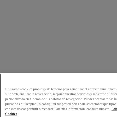
Utilizamos cookies propias y de terceros para garantizar el correcto funcionami
sitio web, analizar la navegación, mejorar nuestros servicios y mostrarte public
personalizada en función de tus hábitos de navegación. Puedes aceptar todas la
pulsando en “Aceptar”, o configurar tus preferencias para seleccionar qué tipos
cookies deseas permitir o rechazar. Para más información, consulta nuestra
Pol
Cookies