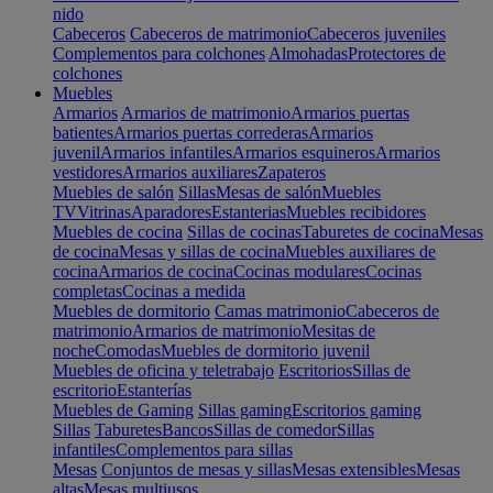
nido
Cabeceros
Cabeceros de matrimonio
Cabeceros juveniles
Complementos para colchones
Almohadas
Protectores de
colchones
Muebles
Armarios
Armarios de matrimonio
Armarios puertas
batientes
Armarios puertas correderas
Armarios
juvenil
Armarios infantiles
Armarios esquineros
Armarios
vestidores
Armarios auxiliares
Zapateros
Muebles de salón
Sillas
Mesas de salón
Muebles
TV
Vitrinas
Aparadores
Estanterias
Muebles recibidores
Muebles de cocina
Sillas de cocinas
Taburetes de cocina
Mesas
de cocina
Mesas y sillas de cocina
Muebles auxiliares de
cocina
Armarios de cocina
Cocinas modulares
Cocinas
completas
Cocinas a medida
Muebles de dormitorio
Camas matrimonio
Cabeceros de
matrimonio
Armarios de matrimonio
Mesitas de
noche
Comodas
Muebles de dormitorio juvenil
Muebles de oficina y teletrabajo
Escritorios
Sillas de
escritorio
Estanterías
Muebles de Gaming
Sillas gaming
Escritorios gaming
Sillas
Taburetes
Bancos
Sillas de comedor
Sillas
infantiles
Complementos para sillas
Mesas
Conjuntos de mesas y sillas
Mesas extensibles
Mesas
altas
Mesas multiusos