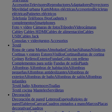
Televisión
Accesorios
Televisores
Reproductores
Adaptadores
Proyectores
Movilidad urbana
Karts
Motos eléctricas
Accesorios
Bicicletas
eléctricas
Patinetes eléctricos
Telefonía
Teléfonos fijos
Gadgets y
complementos
Smartphones
Foto y vídeo
Cámaras de fotos
Trípodes
Videocámaras
Cables
Cables HDMI
Cables de alimentación
Cables
USB
Cables Jack
Consolas y videojuegos
Accesorios
Textil
Ropa de cama
Mantas
Almohadas
Colchas
Sábanas
Nórdicos
Cortinas y estores
Estores
Visillos
Cortinas
Barras de cortina
Cojines
Relleno
Exterior
Fundas
Cojín con relleno
Complementos para sofás
Fundas de sofás
Plaids
Alfombras
Alfombras de habitación
Alfombras
pequeñas
Alfombras antideslizantes
Alfombras de
exterior
Alfombras de baño
Alfombras de salón
Alfombras
infantiles
Textil baño
Albornoces
Toallas
Textil cocina
Manteles
Servilletas
Decoración
Decoración de pared
Letreros
Espejos
Relojes de
pared
Tableros
Canvas
Cuadros pintados a mano
Marcos
Placas
decorativas
Cuadros