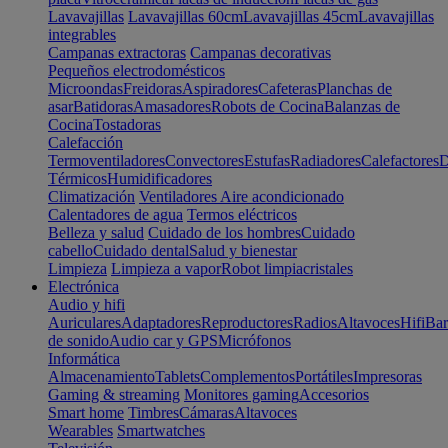
Lavavajillas
Lavavajillas 60cm
Lavavajillas 45cm
Lavavajillas
integrables
Campanas extractoras
Campanas decorativas
Pequeños electrodomésticos
Microondas
Freidoras
Aspiradores
Cafeteras
Planchas de
asar
Batidoras
Amasadores
Robots de Cocina
Balanzas de
Cocina
Tostadoras
Calefacción
Termoventiladores
Convectores
Estufas
Radiadores
Calefactores
D
Térmicos
Humidificadores
Climatización
Ventiladores
Aire acondicionado
Calentadores de agua
Termos eléctricos
Belleza y salud
Cuidado de los hombres
Cuidado
cabello
Cuidado dental
Salud y bienestar
Limpieza
Limpieza a vapor
Robot limpiacristales
Electrónica
Audio y hifi
Auriculares
Adaptadores
Reproductores
Radios
Altavoces
Hifi
Bar
de sonido
Audio car y GPS
Micrófonos
Informática
Almacenamiento
Tablets
Complementos
Portátiles
Impresoras
Gaming & streaming
Monitores gaming
Accesorios
Smart home
Timbres
Cámaras
Altavoces
Wearables
Smartwatches