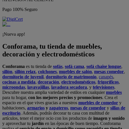
Pago 100% Seguro
¡Nueva app!
Conforama, tu tienda de muebles,
decoración y electrodomésticos
Conforama
es tu tienda de
sofás
,
sofá cama
,
sofá chaise longue
,
sillón
,
sillón relax
,
colchones
,
muebles de salón
,
mesas comedor
,
dormitorio de juvenil
,
dormitorio de matrimonio
,
canapés
,
cocinas a medida
,
decoración
,
electrodomésticos
,
frigoríficos
,
microondas
,
lavavajillas
,
lavadora secadora
, y
televisiones
.
Descubre nuestra amplia variedad de estilos en cualquier
muebles
para tu hogar,
con los mejores precios y promociones
. Crea el
espacio en el que vives gracias a nuestros
muebles de comedor
y
habitaciones,
armarios
y
zapateros
,
mesas de comedor
y
sillas de
escritorio
. Además, podrás decorar tu casa con multitud de
artículos, tener el mejor ocio con los productos de
imagen y sonido
y aprovechar tu
jardín
en las épocas de buen tiempo. Conforama
realiza el
servicio de envío a domicilio como recogida en tienda.