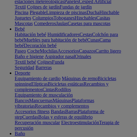
estaciones metereológicas
Paneles
Cesped Artificial
Textil
Cojines de jardín
Fundas de jardín
Piscina
Plegable
Limpieza de piscinas
Ducha
Hinchable
Juguetes
Columpios
Toboganes
Hinchables
Casitas
Mascotas
Comederos
Jaulas
Casetas para mascotas
Bebé
Habitación bebé
Humidificadores
Cestas
Colchón para
bebé
Muebles para habitación de bebé
Cunas
Cama
bebé
Decoración bebé
Paseo
Coche
Mochilas
Accesorios
Capazos
Carrito ligero
Baño e higiene
Aspirador nasal
Orinales
Textil bebé
Cojines
Funda
Seguridad
Barreras
Deporte
Equipamiento de cardio
Máquinas de remo
Bicicletas
spinning
Elípticas
Bicicletas estáticas
Recambios y
complementos
Cintas
Rodillos
Equipamiento de musculación
Bancos
Mancuernas
Máquinas
Plataformas
vibratorias
Recambios y complementos
Accesorios fitness
Bandas
Barras
Plataforma de
step
Cuerdas
Bolas y esferas de equilibrio
Recuperación muscular
Electroestimulación
Terapia de
percusión
Baño