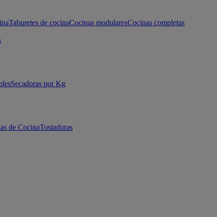
ina
Taburetes de cocina
Cocinas modulares
Cocinas completas
s
bles
Secadoras por Kg
as de Cocina
Tostadoras