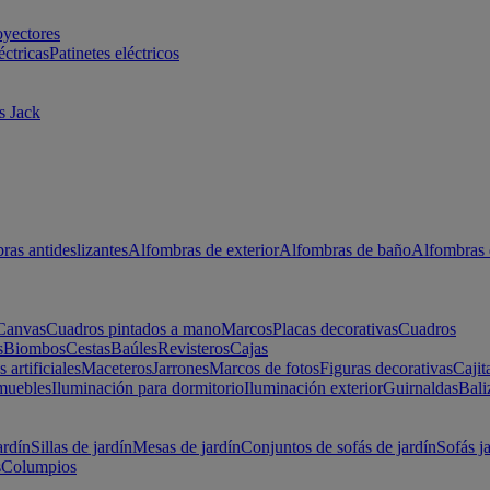
oyectores
éctricas
Patinetes eléctricos
s Jack
ras antideslizantes
Alfombras de exterior
Alfombras de baño
Alfombras 
Canvas
Cuadros pintados a mano
Marcos
Placas decorativas
Cuadros
s
Biombos
Cestas
Baúles
Revisteros
Cajas
s artificiales
Maceteros
Jarrones
Marcos de fotos
Figuras decorativas
Cajit
muebles
Iluminación para dormitorio
Iluminación exterior
Guirnaldas
Bali
ardín
Sillas de jardín
Mesas de jardín
Conjuntos de sofás de jardín
Sofás j
s
Columpios