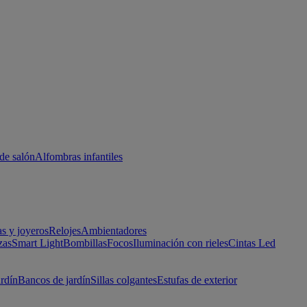
de salón
Alfombras infantiles
as y joyeros
Relojes
Ambientadores
zas
Smart Light
Bombillas
Focos
Iluminación con rieles
Cintas Led
ardín
Bancos de jardín
Sillas colgantes
Estufas de exterior