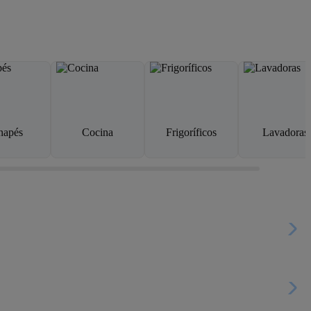
napés
Cocina
Frigoríficos
Lavadoras