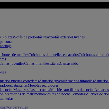
s 3 plazas
Sofás de piel
Sofás relax
Sofás exterior
Divanes
apersonas
macenaje
chones de muelles
Colchones de muelles ensacados
Colchones enrollad
eres
Camas juveniles
Camas infantiles
Literas
Camas nido
ones
marios puertas correderas
Armarios juvenil
Armarios infantiles
Armarios 
radores
Estanterias
Muebles recibidores
e cocina
Mesas y sillas de cocina
Muebles auxiliares de cocina
Armarios
onio
Armarios de matrimonio
Mesitas de noche
Comodas
Muebles de dor
tanterías
entos para sillas