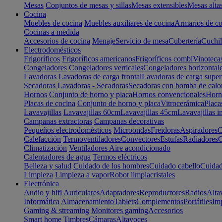
Mesas
Conjuntos de mesas y sillas
Mesas extensibles
Mesas alta
Cocina
Muebles de cocina
Muebles auxiliares de cocina
Armarios de co
Cocinas a medida
Accesorios de cocina
Menaje
Servicio de mesa
Cubertería
Cuchil
Electrodomésticos
Frigoríficos
Frigoríficos americanos
Frigoríficos combi
Vinoteca
Congeladores
Congeladores verticales
Congeladores horizontal
Lavadoras
Lavadoras de carga frontal
Lavadoras de carga super
Secadoras
Lavadoras - Secadoras
Secadoras con bomba de calo
Hornos
Conjunto de horno y placa
Hornos convencionales
Horno
Placas de cocina
Conjunto de horno y placa
Vitrocerámica
Placa
Lavavajillas
Lavavajillas 60cm
Lavavajillas 45cm
Lavavajillas i
Campanas extractoras
Campanas decorativas
Pequeños electrodomésticos
Microondas
Freidoras
Aspiradores
C
Calefacción
Termoventiladores
Convectores
Estufas
Radiadores
C
Climatización
Ventiladores
Aire acondicionado
Calentadores de agua
Termos eléctricos
Belleza y salud
Cuidado de los hombres
Cuidado cabello
Cuidad
Limpieza
Limpieza a vapor
Robot limpiacristales
Electrónica
Audio y hifi
Auriculares
Adaptadores
Reproductores
Radios
Alta
Informática
Almacenamiento
Tablets
Complementos
Portátiles
Im
Gaming & streaming
Monitores gaming
Accesorios
Smart home
Timbres
Cámaras
Altavoces