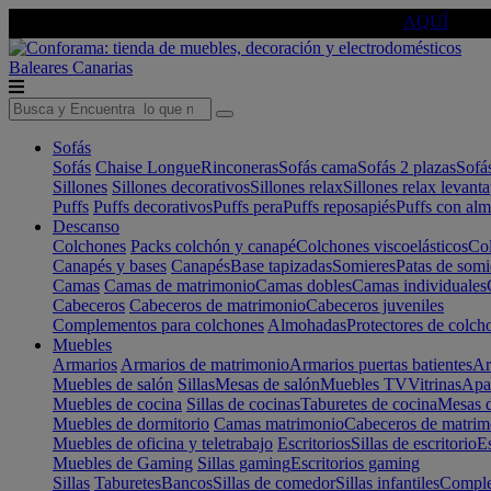
🔵Cambia tu electro con
-10% EXTRA
de descuento ☑️
AQUÍ
Baleares
Canarias
Sofás
Sofás
Chaise Longue
Rinconeras
Sofás cama
Sofás 2 plazas
Sofá
Sillones
Sillones decorativos
Sillones relax
Sillones relax levant
Puffs
Puffs decorativos
Puffs pera
Puffs reposapiés
Puffs con al
Descanso
Colchones
Packs colchón y canapé
Colchones viscoelásticos
Col
Canapés y bases
Canapés
Base tapizadas
Somieres
Patas de somi
Camas
Camas de matrimonio
Camas dobles
Camas individuales
Cabeceros
Cabeceros de matrimonio
Cabeceros juveniles
Complementos para colchones
Almohadas
Protectores de colch
Muebles
Armarios
Armarios de matrimonio
Armarios puertas batientes
Ar
Muebles de salón
Sillas
Mesas de salón
Muebles TV
Vitrinas
Apa
Muebles de cocina
Sillas de cocinas
Taburetes de cocina
Mesas d
Muebles de dormitorio
Camas matrimonio
Cabeceros de matrim
Muebles de oficina y teletrabajo
Escritorios
Sillas de escritorio
Es
Muebles de Gaming
Sillas gaming
Escritorios gaming
Sillas
Taburetes
Bancos
Sillas de comedor
Sillas infantiles
Complem