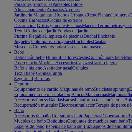
Parasoles
Sombrillas
Parasoles
Toldos
Almacenamiento
Armarios
Arcones
Jardinería
Maquinaria
Huertos Urbanos
Riego
Plantas
Jardineras
C
Cocina
Barbacoas
Cocina de exterior
Decoración
Grifos y fuentes
Estatuas
Macetas
Termómetros y est
Textil
Cojines de jardín
Fundas de jardín
Piscina
Plegable
Limpieza de piscinas
Ducha
Hinchable
Juguetes
Columpios
Toboganes
Hinchables
Casitas
Mascotas
Comederos
Jaulas
Casetas para mascotas
Bebé
Habitación bebé
Humidificadores
Cestas
Colchón para bebé
Mueb
Paseo
Coche
Mochilas
Accesorios
Capazos
Carrito ligero
Baño e higiene
Aspirador nasal
Orinales
Textil bebé
Cojines
Funda
Seguridad
Barreras
Deporte
Equipamiento de cardio
Máquinas de remo
Bicicletas spinning
E
Equipamiento de musculación
Bancos
Mancuernas
Máquinas
Pla
Accesorios fitness
Bandas
Barras
Plataforma de step
Cuerdas
Bola
Recuperación muscular
Electroestimulación
Terapia de percusi
Baño
Accesorios de baño
Colgadores baño
Papeleras
Dispensadores
To
Muebles de baño
Botiquines
Conjuntos de muebles para baño
To
Espejos de baño
Espejos de baño sin Luz
Espejos de baño ilum
Sanitarios
Bañeras
Lavabos
Mamparas