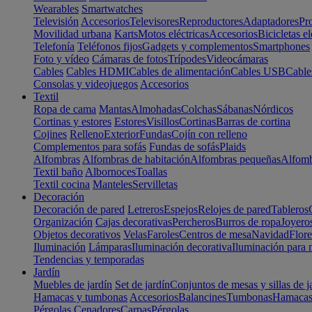
Wearables
Smartwatches
Televisión
Accesorios
Televisores
Reproductores
Adaptadores
Pr
Movilidad urbana
Karts
Motos eléctricas
Accesorios
Bicicletas el
Telefonía
Teléfonos fijos
Gadgets y complementos
Smartphones
Foto y vídeo
Cámaras de fotos
Trípodes
Videocámaras
Cables
Cables HDMI
Cables de alimentación
Cables USB
Cable
Consolas y videojuegos
Accesorios
Textil
Ropa de cama
Mantas
Almohadas
Colchas
Sábanas
Nórdicos
Cortinas y estores
Estores
Visillos
Cortinas
Barras de cortina
Cojines
Relleno
Exterior
Fundas
Cojín con relleno
Complementos para sofás
Fundas de sofás
Plaids
Alfombras
Alfombras de habitación
Alfombras pequeñas
Alfomb
Textil baño
Albornoces
Toallas
Textil cocina
Manteles
Servilletas
Decoración
Decoración de pared
Letreros
Espejos
Relojes de pared
Tableros
Organización
Cajas decorativas
Percheros
Burros de ropa
Joyero
Objetos decorativos
Velas
Faroles
Centros de mesa
Navidad
Flore
Iluminación
Lámparas
Iluminación decorativa
Iluminación para 
Tendencias y temporadas
Jardín
Muebles de jardín
Set de jardín
Conjuntos de mesas y sillas de j
Hamacas y tumbonas
Accesorios
Balancines
Tumbonas
Hamaca
Pérgolas
Cenadores
Carpas
Pérgolas