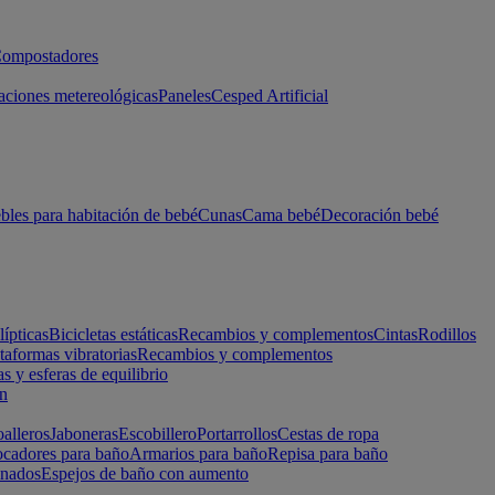
ompostadores
aciones metereológicas
Paneles
Cesped Artificial
les para habitación de bebé
Cunas
Cama bebé
Decoración bebé
lípticas
Bicicletas estáticas
Recambios y complementos
Cintas
Rodillos
taformas vibratorias
Recambios y complementos
s y esferas de equilibrio
ón
alleros
Jaboneras
Escobillero
Portarrollos
Cestas de ropa
cadores para baño
Armarios para baño
Repisa para baño
inados
Espejos de baño con aumento