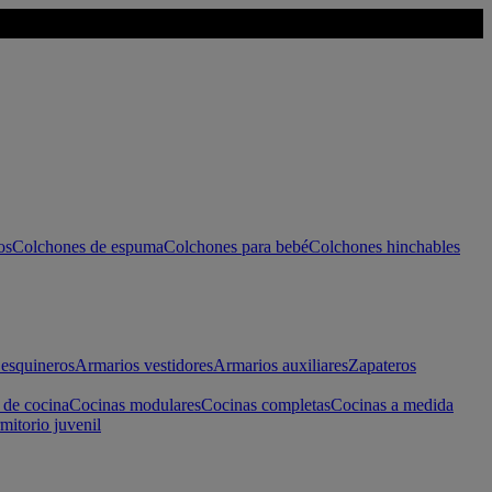
os
Colchones de espuma
Colchones para bebé
Colchones hinchables
esquineros
Armarios vestidores
Armarios auxiliares
Zapateros
 de cocina
Cocinas modulares
Cocinas completas
Cocinas a medida
mitorio juvenil