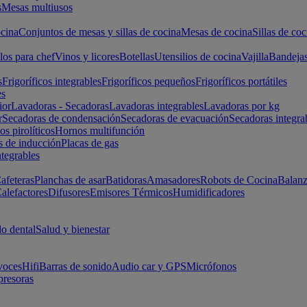
s
Mesas multiusos
cina
Conjuntos de mesas y sillas de cocina
Mesas de cocina
Sillas de coc
los para chef
Vinos y licores
Botellas
Utensilios de cocina
Vajilla
Bandeja
s
Frigoríficos integrables
Frigoríficos pequeños
Frigoríficos portátiles
es
ior
Lavadoras - Secadoras
Lavadoras integrables
Lavadoras por kg
r
Secadoras de condensación
Secadoras de evacuación
Secadoras integra
s pirolíticos
Hornos multifunción
s de inducción
Placas de gas
ntegrables
afeteras
Planchas de asar
Batidoras
Amasadores
Robots de Cocina
Balanz
alefactores
Difusores
Emisores Térmicos
Humidificadores
o dental
Salud y bienestar
voces
Hifi
Barras de sonido
Audio car y GPS
Micrófonos
presoras