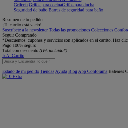
Grifería
Grifos para cocina
Grifos para ducha
Seguridad de baño
Barras de seguridad para baño
Resumen de tu pedido
¡Tu carrito está vacío!
Suscríbete a la newsletter
Todas las promociones
Colecciones Confo
Seguir Comprando
*Descuentos, cupones y servicios son aplicados en el carrito. Haz cli
Pago 100% seguro
Total con descuento
(IVA incluido*)
Ir Al Carrito
Estado de mi pedido
Tiendas
Ayuda
Blog
App Conforama
Baleares
C