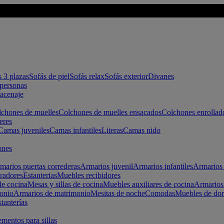
s 3 plazas
Sofás de piel
Sofás relax
Sofás exterior
Divanes
apersonas
macenaje
chones de muelles
Colchones de muelles ensacados
Colchones enrollad
eres
Camas juveniles
Camas infantiles
Literas
Camas nido
ones
marios puertas correderas
Armarios juvenil
Armarios infantiles
Armarios 
radores
Estanterias
Muebles recibidores
e cocina
Mesas y sillas de cocina
Muebles auxiliares de cocina
Armarios
onio
Armarios de matrimonio
Mesitas de noche
Comodas
Muebles de dor
tanterías
entos para sillas