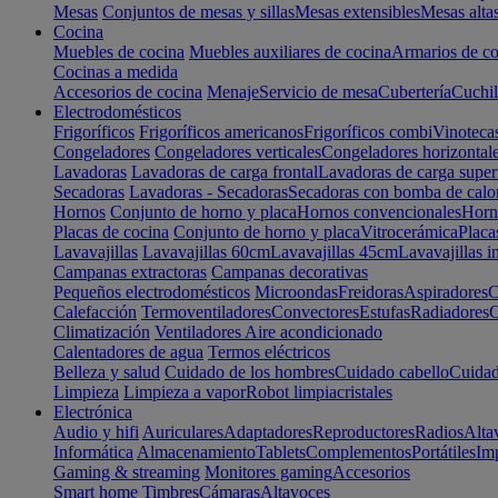
Mesas
Conjuntos de mesas y sillas
Mesas extensibles
Mesas alta
Cocina
Muebles de cocina
Muebles auxiliares de cocina
Armarios de co
Cocinas a medida
Accesorios de cocina
Menaje
Servicio de mesa
Cubertería
Cuchil
Electrodomésticos
Frigoríficos
Frigoríficos americanos
Frigoríficos combi
Vinoteca
Congeladores
Congeladores verticales
Congeladores horizontal
Lavadoras
Lavadoras de carga frontal
Lavadoras de carga super
Secadoras
Lavadoras - Secadoras
Secadoras con bomba de calo
Hornos
Conjunto de horno y placa
Hornos convencionales
Horno
Placas de cocina
Conjunto de horno y placa
Vitrocerámica
Placa
Lavavajillas
Lavavajillas 60cm
Lavavajillas 45cm
Lavavajillas i
Campanas extractoras
Campanas decorativas
Pequeños electrodomésticos
Microondas
Freidoras
Aspiradores
C
Calefacción
Termoventiladores
Convectores
Estufas
Radiadores
C
Climatización
Ventiladores
Aire acondicionado
Calentadores de agua
Termos eléctricos
Belleza y salud
Cuidado de los hombres
Cuidado cabello
Cuidad
Limpieza
Limpieza a vapor
Robot limpiacristales
Electrónica
Audio y hifi
Auriculares
Adaptadores
Reproductores
Radios
Alta
Informática
Almacenamiento
Tablets
Complementos
Portátiles
Im
Gaming & streaming
Monitores gaming
Accesorios
Smart home
Timbres
Cámaras
Altavoces