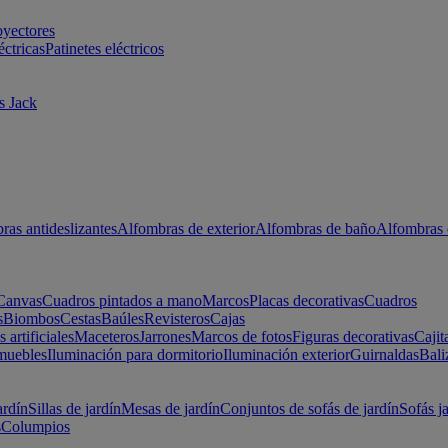
oyectores
éctricas
Patinetes eléctricos
s Jack
ras antideslizantes
Alfombras de exterior
Alfombras de baño
Alfombras 
Canvas
Cuadros pintados a mano
Marcos
Placas decorativas
Cuadros
s
Biombos
Cestas
Baúles
Revisteros
Cajas
s artificiales
Maceteros
Jarrones
Marcos de fotos
Figuras decorativas
Cajit
muebles
Iluminación para dormitorio
Iluminación exterior
Guirnaldas
Bali
ardín
Sillas de jardín
Mesas de jardín
Conjuntos de sofás de jardín
Sofás j
s
Columpios