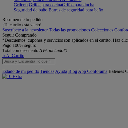
Grifería
Grifos para cocina
Grifos para ducha
Seguridad de baño
Barras de seguridad para baño
Resumen de tu pedido
¡Tu carrito está vacío!
Suscríbete a la newsletter
Todas las promociones
Colecciones Confo
Seguir Comprando
*Descuentos, cupones y servicios son aplicados en el carrito. Haz cli
Pago 100% seguro
Total con descuento
(IVA incluido*)
Ir Al Carrito
Estado de mi pedido
Tiendas
Ayuda
Blog
App Conforama
Baleares
C