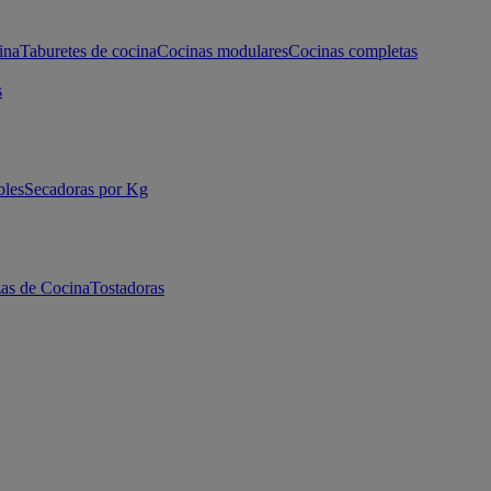
ina
Taburetes de cocina
Cocinas modulares
Cocinas completas
s
bles
Secadoras por Kg
as de Cocina
Tostadoras