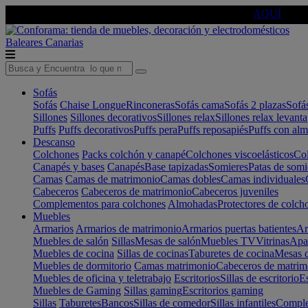
🔵Cambia tu electro con
-10% EXTRA
de descuento ☑️
AQUÍ
Baleares
Canarias
Sofás
Sofás
Chaise Longue
Rinconeras
Sofás cama
Sofás 2 plazas
Sofá
Sillones
Sillones decorativos
Sillones relax
Sillones relax levant
Puffs
Puffs decorativos
Puffs pera
Puffs reposapiés
Puffs con al
Descanso
Colchones
Packs colchón y canapé
Colchones viscoelásticos
Col
Canapés y bases
Canapés
Base tapizadas
Somieres
Patas de somi
Camas
Camas de matrimonio
Camas dobles
Camas individuales
Cabeceros
Cabeceros de matrimonio
Cabeceros juveniles
Complementos para colchones
Almohadas
Protectores de colch
Muebles
Armarios
Armarios de matrimonio
Armarios puertas batientes
Ar
Muebles de salón
Sillas
Mesas de salón
Muebles TV
Vitrinas
Apa
Muebles de cocina
Sillas de cocinas
Taburetes de cocina
Mesas d
Muebles de dormitorio
Camas matrimonio
Cabeceros de matrim
Muebles de oficina y teletrabajo
Escritorios
Sillas de escritorio
Es
Muebles de Gaming
Sillas gaming
Escritorios gaming
Sillas
Taburetes
Bancos
Sillas de comedor
Sillas infantiles
Complem