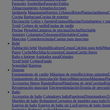
Parasoles
Sombrillas
Parasoles
Toldos
Almacenamiento
Armarios
Arcones
Jardinería
Maquinaria
Huertos Urbanos
Riego
Plantas
Jardineras
C
Cocina
Barbacoas
Cocina de exterior
Decoración
Grifos y fuentes
Estatuas
Macetas
Termómetros y est
Textil
Cojines de jardín
Fundas de jardín
Piscina
Plegable
Limpieza de piscinas
Ducha
Hinchable
Juguetes
Columpios
Toboganes
Hinchables
Casitas
Mascotas
Comederos
Jaulas
Casetas para mascotas
Bebé
Habitación bebé
Humidificadores
Cestas
Colchón para bebé
Mueb
Paseo
Coche
Mochilas
Accesorios
Capazos
Carrito ligero
Baño e higiene
Aspirador nasal
Orinales
Textil bebé
Cojines
Funda
Seguridad
Barreras
Deporte
Equipamiento de cardio
Máquinas de remo
Bicicletas spinning
E
Equipamiento de musculación
Bancos
Mancuernas
Máquinas
Pla
Accesorios fitness
Bandas
Barras
Plataforma de step
Cuerdas
Bola
Recuperación muscular
Electroestimulación
Terapia de percusi
Baño
Accesorios de baño
Colgadores baño
Papeleras
Dispensadores
To
Muebles de baño
Botiquines
Conjuntos de muebles para baño
To
Espejos de baño
Espejos de baño sin Luz
Espejos de baño ilum
Sanitarios
Bañeras
Lavabos
Mamparas