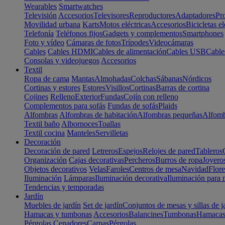
Wearables
Smartwatches
Televisión
Accesorios
Televisores
Reproductores
Adaptadores
Pr
Movilidad urbana
Karts
Motos eléctricas
Accesorios
Bicicletas el
Telefonía
Teléfonos fijos
Gadgets y complementos
Smartphones
Foto y vídeo
Cámaras de fotos
Trípodes
Videocámaras
Cables
Cables HDMI
Cables de alimentación
Cables USB
Cable
Consolas y videojuegos
Accesorios
Textil
Ropa de cama
Mantas
Almohadas
Colchas
Sábanas
Nórdicos
Cortinas y estores
Estores
Visillos
Cortinas
Barras de cortina
Cojines
Relleno
Exterior
Fundas
Cojín con relleno
Complementos para sofás
Fundas de sofás
Plaids
Alfombras
Alfombras de habitación
Alfombras pequeñas
Alfomb
Textil baño
Albornoces
Toallas
Textil cocina
Manteles
Servilletas
Decoración
Decoración de pared
Letreros
Espejos
Relojes de pared
Tableros
Organización
Cajas decorativas
Percheros
Burros de ropa
Joyero
Objetos decorativos
Velas
Faroles
Centros de mesa
Navidad
Flore
Iluminación
Lámparas
Iluminación decorativa
Iluminación para 
Tendencias y temporadas
Jardín
Muebles de jardín
Set de jardín
Conjuntos de mesas y sillas de j
Hamacas y tumbonas
Accesorios
Balancines
Tumbonas
Hamaca
Pérgolas
Cenadores
Carpas
Pérgolas