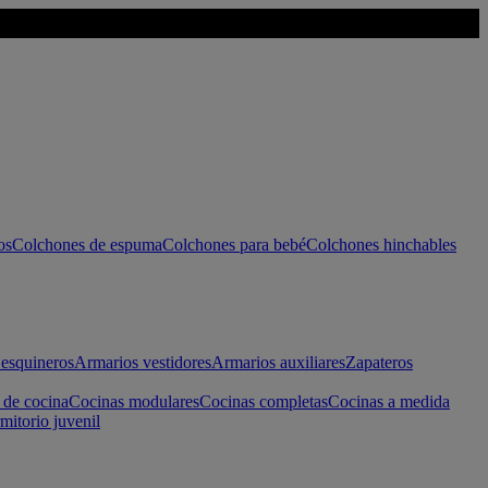
os
Colchones de espuma
Colchones para bebé
Colchones hinchables
esquineros
Armarios vestidores
Armarios auxiliares
Zapateros
 de cocina
Cocinas modulares
Cocinas completas
Cocinas a medida
mitorio juvenil