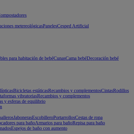
ompostadores
aciones metereológicas
Paneles
Cesped Artificial
les para habitación de bebé
Cunas
Cama bebé
Decoración bebé
lípticas
Bicicletas estáticas
Recambios y complementos
Cintas
Rodillos
taformas vibratorias
Recambios y complementos
s y esferas de equilibrio
ón
alleros
Jaboneras
Escobillero
Portarrollos
Cestas de ropa
cadores para baño
Armarios para baño
Repisa para baño
inados
Espejos de baño con aumento