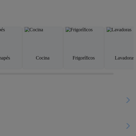
napés
Cocina
Frigoríficos
Lavadoras