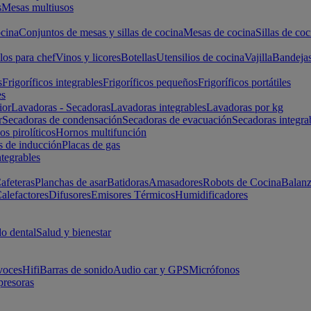
s
Mesas multiusos
cina
Conjuntos de mesas y sillas de cocina
Mesas de cocina
Sillas de coc
los para chef
Vinos y licores
Botellas
Utensilios de cocina
Vajilla
Bandeja
s
Frigoríficos integrables
Frigoríficos pequeños
Frigoríficos portátiles
es
ior
Lavadoras - Secadoras
Lavadoras integrables
Lavadoras por kg
r
Secadoras de condensación
Secadoras de evacuación
Secadoras integra
s pirolíticos
Hornos multifunción
s de inducción
Placas de gas
ntegrables
afeteras
Planchas de asar
Batidoras
Amasadores
Robots de Cocina
Balanz
alefactores
Difusores
Emisores Térmicos
Humidificadores
o dental
Salud y bienestar
voces
Hifi
Barras de sonido
Audio car y GPS
Micrófonos
presoras