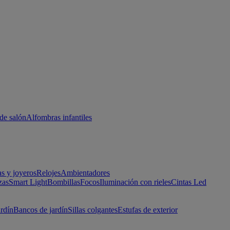
de salón
Alfombras infantiles
as y joyeros
Relojes
Ambientadores
zas
Smart Light
Bombillas
Focos
Iluminación con rieles
Cintas Led
ardín
Bancos de jardín
Sillas colgantes
Estufas de exterior