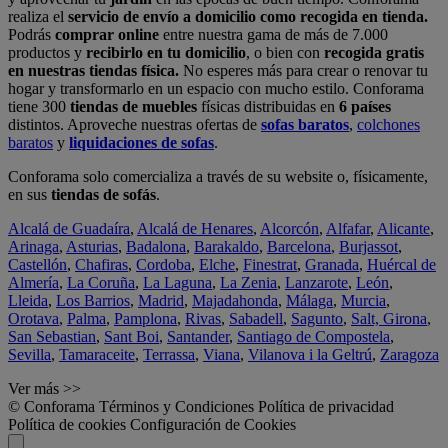
realiza el
servicio de envío a domicilio como recogida en tienda.
Podrás
comprar online
entre nuestra gama de más de 7.000
productos y
recibirlo en tu domicilio
, o bien con
recogida gratis
en nuestras tiendas física.
No esperes más para crear o renovar tu
hogar y transformarlo en un espacio con mucho estilo. Conforama
tiene 300
tiendas de muebles
físicas distribuidas en
6 países
distintos. Aproveche nuestras ofertas de
sofas baratos
,
colchones
baratos
y
liquidaciones de sofas
.
Conforama solo comercializa a través de su website o, físicamente,
en sus
tiendas de sofás
.
Alcalá de Guadaíra
,
Alcalá de Henares
,
Alcorcón
,
Alfafar
,
Alicante
,
Arinaga
,
Asturias
,
Badalona
,
Barakaldo
,
Barcelona
,
Burjassot
,
Castellón
,
Chafiras
,
Cordoba
,
Elche
,
Finestrat
,
Granada
,
Huércal de
Almería
,
La Coruña
,
La Laguna
,
La Zenia
,
Lanzarote
,
León
,
Lleida
,
Los Barrios
,
Madrid
,
Majadahonda
,
Málaga
,
Murcia
,
Orotava
,
Palma
,
Pamplona
,
Rivas
,
Sabadell
,
Sagunto
,
Salt, Girona
,
San Sebastian
,
Sant Boi
,
Santander
,
Santiago de Compostela
,
Sevilla
,
Tamaraceite
,
Terrassa
,
Viana
,
Vilanova i la Geltrú
,
Zaragoza
Ver más >>
© Conforama
Términos y Condiciones
Política de privacidad
Política de cookies
Configuración de Cookies