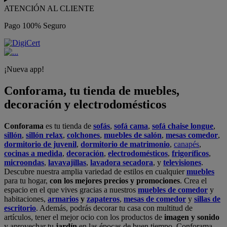
ATENCIÓN AL CLIENTE
Pago 100% Seguro
¡Nueva app!
Conforama, tu tienda de muebles,
decoración y electrodomésticos
Conforama
es tu tienda de
sofás
,
sofá cama
,
sofá chaise longue
,
sillón
,
sillón relax
,
colchones
,
muebles de salón
,
mesas comedor
,
dormitorio de juvenil
,
dormitorio de matrimonio
,
canapés
,
cocinas a medida
,
decoración
,
electrodomésticos
,
frigoríficos
,
microondas
,
lavavajillas
,
lavadora secadora
, y
televisiones
.
Descubre nuestra amplia variedad de estilos en cualquier
muebles
para tu hogar,
con los mejores precios y promociones
. Crea el
espacio en el que vives gracias a nuestros
muebles de comedor
y
habitaciones,
armarios
y
zapateros
,
mesas de comedor
y
sillas de
escritorio
. Además, podrás decorar tu casa con multitud de
artículos, tener el mejor ocio con los productos de
imagen y sonido
y aprovechar tu
jardín
en las épocas de buen tiempo. Conforama