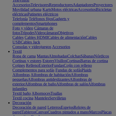
Televisión
Accesorios
Televisores
Reproductores
Adaptadores
Proyectores
Movilidad urbana
Karts
Motos eléctricas
Accesorios
Bicicletas
eléctricas
Patinetes eléctricos
Telefonía
Teléfonos fijos
Gadgets y
complementos
Smartphones
Foto y vídeo
Cámaras de
fotos
Trípodes
Videocámaras
Objetivos
Cables
Cables HDMI
Cables de alimentación
Cables
USB
Cables Jack
Consolas y videojuegos
Accesorios
Textil
Ropa de cama
Mantas
Almohadas
Colchas
Sábanas
Nórdicos
Cortinas y estores
Estores
Visillos
Cortinas
Barras de cortina
Cojines
Relleno
Exterior
Fundas
Cojín con relleno
Complementos para sofás
Fundas de sofás
Plaids
Alfombras
Alfombras de habitación
Alfombras
pequeñas
Alfombras antideslizantes
Alfombras de
exterior
Alfombras de baño
Alfombras de salón
Alfombras
infantiles
Textil baño
Albornoces
Toallas
Textil cocina
Manteles
Servilletas
Decoración
Decoración de pared
Letreros
Espejos
Relojes de
pared
Tableros
Canvas
Cuadros pintados a mano
Marcos
Placas