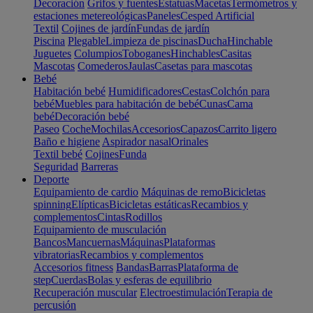
Decoración
Grifos y fuentes
Estatuas
Macetas
Termómetros y
estaciones metereológicas
Paneles
Cesped Artificial
Textil
Cojines de jardín
Fundas de jardín
Piscina
Plegable
Limpieza de piscinas
Ducha
Hinchable
Juguetes
Columpios
Toboganes
Hinchables
Casitas
Mascotas
Comederos
Jaulas
Casetas para mascotas
Bebé
Habitación bebé
Humidificadores
Cestas
Colchón para
bebé
Muebles para habitación de bebé
Cunas
Cama
bebé
Decoración bebé
Paseo
Coche
Mochilas
Accesorios
Capazos
Carrito ligero
Baño e higiene
Aspirador nasal
Orinales
Textil bebé
Cojines
Funda
Seguridad
Barreras
Deporte
Equipamiento de cardio
Máquinas de remo
Bicicletas
spinning
Elípticas
Bicicletas estáticas
Recambios y
complementos
Cintas
Rodillos
Equipamiento de musculación
Bancos
Mancuernas
Máquinas
Plataformas
vibratorias
Recambios y complementos
Accesorios fitness
Bandas
Barras
Plataforma de
step
Cuerdas
Bolas y esferas de equilibrio
Recuperación muscular
Electroestimulación
Terapia de
percusión