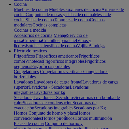
Cocina
Muebles de cocina
Muebles auxiliares de cocina
Armarios de
cocina
Conjuntos de mesas y sillas de cocina
Mesas de
cocina
Sillas de cocina
Taburetes de cocina
Cocinas
modulares
Cocinas completas
Cocinas a medida
Accesorios de cocina
Menaje
Servicio de
mesa
Cubertería
Cuchillos para chef
Vinos y
licores
Botellas
Utensilios de cocina
Vajilla
Bandejas
Electrodomésticos
Frigoríficos
Frigoríficos americanos
Frigoríficos
combi
Vinotecas
Frigoríficos integrables
Frigoríficos
pequeños
Frigoríficos portátiles
Congeladores
Congeladores verticales
Congeladores
horizontales
Lavadoras
Lavadoras de carga frontal
Lavadoras de carga
superior
Lavadoras - Secadoras
Lavadoras
integrables
Lavadoras por kg
Secadoras
Lavadoras - Secadoras
Secadoras con bomba de
calor
Secadoras de condensación
Secadoras de
evacuación
Secadoras integrables
Secadoras por Kg
Hornos
Conjunto de horno y placa
Hornos
convencionales
Hornos pirolíticos
Hornos multifunción
Placas de cocina
Conjunto de horno y
placa
Vitrocerámica
Placas de inducción
Placas de gas