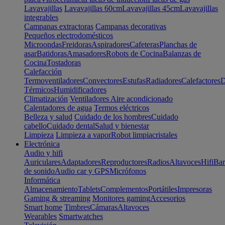
Lavavajillas
Lavavajillas 60cm
Lavavajillas 45cm
Lavavajillas
integrables
Campanas extractoras
Campanas decorativas
Pequeños electrodomésticos
Microondas
Freidoras
Aspiradores
Cafeteras
Planchas de
asar
Batidoras
Amasadores
Robots de Cocina
Balanzas de
Cocina
Tostadoras
Calefacción
Termoventiladores
Convectores
Estufas
Radiadores
Calefactores
D
Térmicos
Humidificadores
Climatización
Ventiladores
Aire acondicionado
Calentadores de agua
Termos eléctricos
Belleza y salud
Cuidado de los hombres
Cuidado
cabello
Cuidado dental
Salud y bienestar
Limpieza
Limpieza a vapor
Robot limpiacristales
Electrónica
Audio y hifi
Auriculares
Adaptadores
Reproductores
Radios
Altavoces
Hifi
Bar
de sonido
Audio car y GPS
Micrófonos
Informática
Almacenamiento
Tablets
Complementos
Portátiles
Impresoras
Gaming & streaming
Monitores gaming
Accesorios
Smart home
Timbres
Cámaras
Altavoces
Wearables
Smartwatches