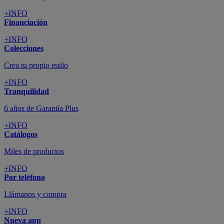
+INFO
Financiación
+INFO
Colecciones
Crea tu propio estilo
+INFO
Tranquilidad
6 años de Garantía Plus
+INFO
Catálogos
Miles de productos
+INFO
Por teléfono
Llámanos y compra
+INFO
Nueva app