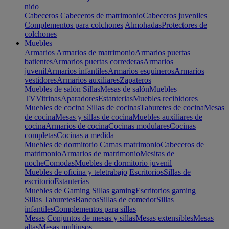
nido
Cabeceros
Cabeceros de matrimonio
Cabeceros juveniles
Complementos para colchones
Almohadas
Protectores de
colchones
Muebles
Armarios
Armarios de matrimonio
Armarios puertas
batientes
Armarios puertas correderas
Armarios
juvenil
Armarios infantiles
Armarios esquineros
Armarios
vestidores
Armarios auxiliares
Zapateros
Muebles de salón
Sillas
Mesas de salón
Muebles
TV
Vitrinas
Aparadores
Estanterias
Muebles recibidores
Muebles de cocina
Sillas de cocinas
Taburetes de cocina
Mesas
de cocina
Mesas y sillas de cocina
Muebles auxiliares de
cocina
Armarios de cocina
Cocinas modulares
Cocinas
completas
Cocinas a medida
Muebles de dormitorio
Camas matrimonio
Cabeceros de
matrimonio
Armarios de matrimonio
Mesitas de
noche
Comodas
Muebles de dormitorio juvenil
Muebles de oficina y teletrabajo
Escritorios
Sillas de
escritorio
Estanterías
Muebles de Gaming
Sillas gaming
Escritorios gaming
Sillas
Taburetes
Bancos
Sillas de comedor
Sillas
infantiles
Complementos para sillas
Mesas
Conjuntos de mesas y sillas
Mesas extensibles
Mesas
altas
Mesas multiusos