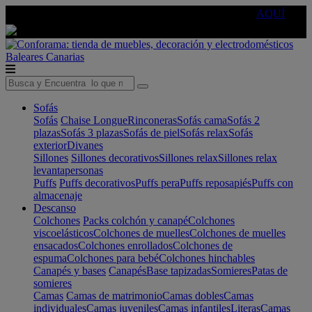
🔵Cambia tu electro con
-10% EXTRA
de descuento ☑️
AQUÍ
Baleares
Canarias
Sofás
Sofás
Chaise Longue
Rinconeras
Sofás cama
Sofás 2
plazas
Sofás 3 plazas
Sofás de piel
Sofás relax
Sofás
exterior
Divanes
Sillones
Sillones decorativos
Sillones relax
Sillones relax
levantapersonas
Puffs
Puffs decorativos
Puffs pera
Puffs reposapiés
Puffs con
almacenaje
Descanso
Colchones
Packs colchón y canapé
Colchones
viscoelásticos
Colchones de muelles
Colchones de muelles
ensacados
Colchones enrollados
Colchones de
espuma
Colchones para bebé
Colchones hinchables
Canapés y bases
Canapés
Base tapizadas
Somieres
Patas de
somieres
Camas
Camas de matrimonio
Camas dobles
Camas
individuales
Camas juveniles
Camas infantiles
Literas
Camas