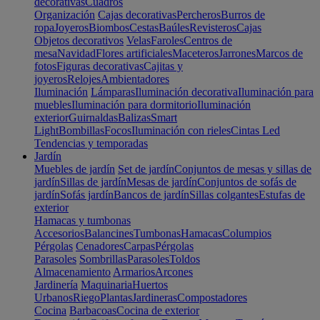
decorativas
Cuadros
Organización
Cajas decorativas
Percheros
Burros de
ropa
Joyeros
Biombos
Cestas
Baúles
Revisteros
Cajas
Objetos decorativos
Velas
Faroles
Centros de
mesa
Navidad
Flores artificiales
Maceteros
Jarrones
Marcos de
fotos
Figuras decorativas
Cajitas y
joyeros
Relojes
Ambientadores
Iluminación
Lámparas
Iluminación decorativa
Iluminación para
muebles
Iluminación para dormitorio
Iluminación
exterior
Guirnaldas
Balizas
Smart
Light
Bombillas
Focos
Iluminación con rieles
Cintas Led
Tendencias y temporadas
Jardín
Muebles de jardín
Set de jardín
Conjuntos de mesas y sillas de
jardín
Sillas de jardín
Mesas de jardín
Conjuntos de sofás de
jardín
Sofás jardín
Bancos de jardín
Sillas colgantes
Estufas de
exterior
Hamacas y tumbonas
Accesorios
Balancines
Tumbonas
Hamacas
Columpios
Pérgolas
Cenadores
Carpas
Pérgolas
Parasoles
Sombrillas
Parasoles
Toldos
Almacenamiento
Armarios
Arcones
Jardinería
Maquinaria
Huertos
Urbanos
Riego
Plantas
Jardineras
Compostadores
Cocina
Barbacoas
Cocina de exterior