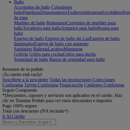
Baño
Accesorios de baño
Colgadores
baño
Papeleras
Dispensadores
Toalleros
Jaboneras
Escobillero
Port
de ropa
Muebles de baño
Botiquines
Conjuntos de muebles para
baño
Tocadores para baño
Armarios para baño
Repisa para
baño
Espejos de baño
Espejos de baño sin Luz
Espejos de baño
iluminados
Espejos de baño con aumento
Sanitarios
Bañeras
Lavabos
Mamparas
Grifería
Grifos para cocina
Grifos para ducha
Seguridad de baño
Barras de seguridad para baño
Resumen de tu pedido
¡Tu carrito está vacío!
Suscríbete a la newsletter
Todas las promociones
Colecciones
Conforama
Tarjeta Conforama
Financiación
Catálogos Conforama
Seguir Comprando
*Descuentos, cupones y servicios son aplicados en el carrito. Haz
clic en Tramitar Pedido para ver estos descuentos e importes
Pago 100% seguro
Total con descuento
(IVA incluido*)
Ir Al Carrito