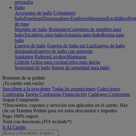
percusión
Baño
Accesorios de baño
Colgadores
baño
Papeleras
Dispensadores
Toalleros
Jaboneras
Escobillero
Port
de ropa
Muebles de baño
Botiquines
Conjuntos de muebles para
baño
Tocadores para baño
Armarios para baño
Repisa para
baño
Espejos de baño
Espejos de baño sin Luz
Espejos de baño
iluminados
Espejos de baño con aumento
Sanitarios
Bañeras
Lavabos
Mamparas
Grifería
Grifos para cocina
Grifos para ducha
Seguridad de baño
Barras de seguridad para baño
Resumen de tu pedido
¡Tu carrito está vacío!
Suscríbete a la newsletter
Todas las promociones
Colecciones
Conforama
Tarjeta Conforama
Financiación
Catálogos Conforama
Seguir Comprando
*Descuentos, cupones y servicios son aplicados en el carrito. Haz
clic en Tramitar Pedido para ver estos descuentos e importes
Pago 100% seguro
Total con descuento
(IVA incluido*)
Ir Al Carrito