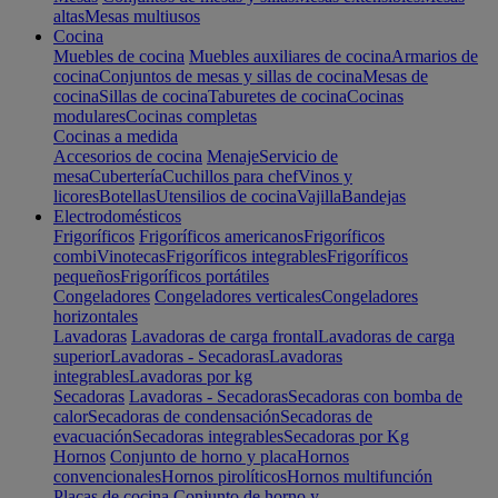
altas
Mesas multiusos
Cocina
Muebles de cocina
Muebles auxiliares de cocina
Armarios de
cocina
Conjuntos de mesas y sillas de cocina
Mesas de
cocina
Sillas de cocina
Taburetes de cocina
Cocinas
modulares
Cocinas completas
Cocinas a medida
Accesorios de cocina
Menaje
Servicio de
mesa
Cubertería
Cuchillos para chef
Vinos y
licores
Botellas
Utensilios de cocina
Vajilla
Bandejas
Electrodomésticos
Frigoríficos
Frigoríficos americanos
Frigoríficos
combi
Vinotecas
Frigoríficos integrables
Frigoríficos
pequeños
Frigoríficos portátiles
Congeladores
Congeladores verticales
Congeladores
horizontales
Lavadoras
Lavadoras de carga frontal
Lavadoras de carga
superior
Lavadoras - Secadoras
Lavadoras
integrables
Lavadoras por kg
Secadoras
Lavadoras - Secadoras
Secadoras con bomba de
calor
Secadoras de condensación
Secadoras de
evacuación
Secadoras integrables
Secadoras por Kg
Hornos
Conjunto de horno y placa
Hornos
convencionales
Hornos pirolíticos
Hornos multifunción
Placas de cocina
Conjunto de horno y