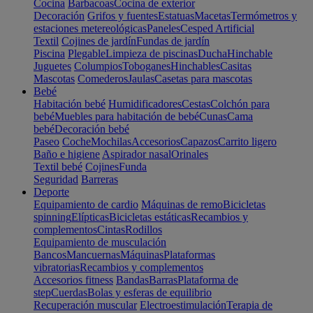
Cocina
Barbacoas
Cocina de exterior
Decoración
Grifos y fuentes
Estatuas
Macetas
Termómetros y
estaciones metereológicas
Paneles
Cesped Artificial
Textil
Cojines de jardín
Fundas de jardín
Piscina
Plegable
Limpieza de piscinas
Ducha
Hinchable
Juguetes
Columpios
Toboganes
Hinchables
Casitas
Mascotas
Comederos
Jaulas
Casetas para mascotas
Bebé
Habitación bebé
Humidificadores
Cestas
Colchón para
bebé
Muebles para habitación de bebé
Cunas
Cama
bebé
Decoración bebé
Paseo
Coche
Mochilas
Accesorios
Capazos
Carrito ligero
Baño e higiene
Aspirador nasal
Orinales
Textil bebé
Cojines
Funda
Seguridad
Barreras
Deporte
Equipamiento de cardio
Máquinas de remo
Bicicletas
spinning
Elípticas
Bicicletas estáticas
Recambios y
complementos
Cintas
Rodillos
Equipamiento de musculación
Bancos
Mancuernas
Máquinas
Plataformas
vibratorias
Recambios y complementos
Accesorios fitness
Bandas
Barras
Plataforma de
step
Cuerdas
Bolas y esferas de equilibrio
Recuperación muscular
Electroestimulación
Terapia de