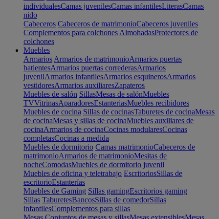
individuales
Camas juveniles
Camas infantiles
Literas
Camas
nido
Cabeceros
Cabeceros de matrimonio
Cabeceros juveniles
Complementos para colchones
Almohadas
Protectores de
colchones
Muebles
Armarios
Armarios de matrimonio
Armarios puertas
batientes
Armarios puertas correderas
Armarios
juvenil
Armarios infantiles
Armarios esquineros
Armarios
vestidores
Armarios auxiliares
Zapateros
Muebles de salón
Sillas
Mesas de salón
Muebles
TV
Vitrinas
Aparadores
Estanterias
Muebles recibidores
Muebles de cocina
Sillas de cocinas
Taburetes de cocina
Mesas
de cocina
Mesas y sillas de cocina
Muebles auxiliares de
cocina
Armarios de cocina
Cocinas modulares
Cocinas
completas
Cocinas a medida
Muebles de dormitorio
Camas matrimonio
Cabeceros de
matrimonio
Armarios de matrimonio
Mesitas de
noche
Comodas
Muebles de dormitorio juvenil
Muebles de oficina y teletrabajo
Escritorios
Sillas de
escritorio
Estanterías
Muebles de Gaming
Sillas gaming
Escritorios gaming
Sillas
Taburetes
Bancos
Sillas de comedor
Sillas
infantiles
Complementos para sillas
Mesas
Conjuntos de mesas y sillas
Mesas extensibles
Mesas