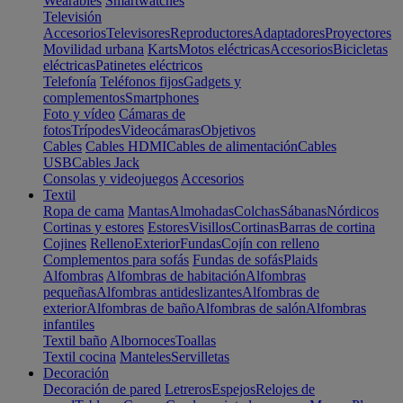
Wearables
Smartwatches
Televisión
Accesorios
Televisores
Reproductores
Adaptadores
Proyectores
Movilidad urbana
Karts
Motos eléctricas
Accesorios
Bicicletas
eléctricas
Patinetes eléctricos
Telefonía
Teléfonos fijos
Gadgets y
complementos
Smartphones
Foto y vídeo
Cámaras de
fotos
Trípodes
Videocámaras
Objetivos
Cables
Cables HDMI
Cables de alimentación
Cables
USB
Cables Jack
Consolas y videojuegos
Accesorios
Textil
Ropa de cama
Mantas
Almohadas
Colchas
Sábanas
Nórdicos
Cortinas y estores
Estores
Visillos
Cortinas
Barras de cortina
Cojines
Relleno
Exterior
Fundas
Cojín con relleno
Complementos para sofás
Fundas de sofás
Plaids
Alfombras
Alfombras de habitación
Alfombras
pequeñas
Alfombras antideslizantes
Alfombras de
exterior
Alfombras de baño
Alfombras de salón
Alfombras
infantiles
Textil baño
Albornoces
Toallas
Textil cocina
Manteles
Servilletas
Decoración
Decoración de pared
Letreros
Espejos
Relojes de