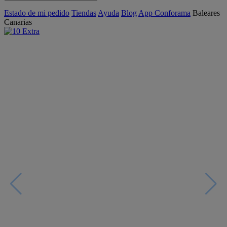
Estado de mi pedido
Tiendas
Ayuda
Blog
App Conforama
Baleares
Canarias