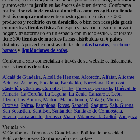
y aprovechar tu
jardín
en las épocas de buen tiempo. Conforama
realiza el
servicio de envío a domicilio como recogida en tienda.
Podrás
comprar online
entre nuestra gama de más de 7.000
productos y
recibirlo en tu domicilio
, o bien con
recogida gratis
en nuestras tiendas física.
No esperes más para crear o renovar tu
hogar y transformarlo en un espacio con mucho estilo. Conforama
tiene 300
tiendas de muebles
físicas distribuidas en
6 países
distintos. Aproveche nuestras ofertas de
sofas baratos
,
colchones
baratos
y
liquidaciones de sofas
.
Conforama solo comercializa a través de su website o, físicamente,
en sus
tiendas de sofás
.
Alcalá de Guadaíra
,
Alcalá de Henares
,
Alcorcón
,
Alfafar
,
Alicante
,
Arinaga
,
Asturias
,
Badalona
,
Barakaldo
,
Barcelona
,
Burjassot
,
Castellón
,
Chafiras
,
Cordoba
,
Elche
,
Finestrat
,
Granada
,
Huércal de
Almería
,
La Coruña
,
La Laguna
,
La Zenia
,
Lanzarote
,
León
,
Lleida
,
Los Barrios
,
Madrid
,
Majadahonda
,
Málaga
,
Murcia
,
Orotava
,
Palma
,
Pamplona
,
Rivas
,
Sabadell
,
Sagunto
,
Salt, Girona
,
San Sebastian
,
Sant Boi
,
Santander
,
Santiago de Compostela
,
Sevilla
,
Tamaraceite
,
Terrassa
,
Viana
,
Vilanova i la Geltrú
,
Zaragoza
Ver más >>
© Conforama
Términos y Condiciones
Política de privacidad
Política de cookies
Configuración de Cookies