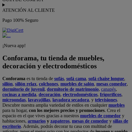
ATENCIÓN AL CLIENTE
Pago 100% Seguro
¡Nueva app!
Conforama, tu tienda de muebles,
decoración y electrodomésticos
Conforama
es tu tienda de
sofás
,
sofá cama
,
sofá chaise longue
,
sillón
,
sillón relax
,
colchones
,
muebles de salón
,
mesas comedor
,
dormitorio de juvenil
,
dormitorio de matrimonio
,
canapés
,
cocinas a medida
,
decoración
,
electrodomésticos
,
frigoríficos
,
microondas
,
lavavajillas
,
lavadora secadora
, y
televisiones
.
Descubre nuestra amplia variedad de estilos en cualquier
muebles
para tu hogar,
con los mejores precios y promociones
. Crea el
espacio en el que vives gracias a nuestros
muebles de comedor
y
habitaciones,
armarios
y
zapateros
,
mesas de comedor
y
sillas de
escritorio
. Además, podrás decorar tu casa con multitud de
artículos, tener el mejor ocio con los productos de
imagen y sonido