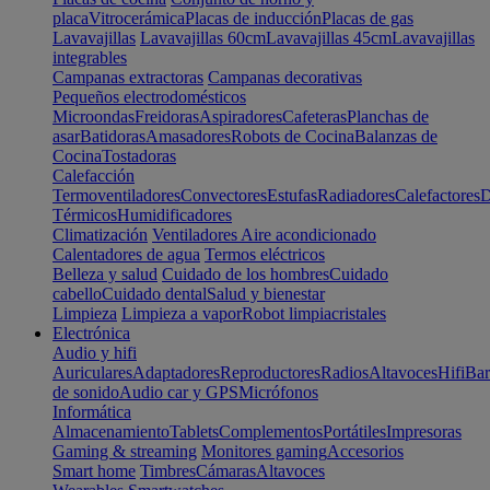
placa
Vitrocerámica
Placas de inducción
Placas de gas
Lavavajillas
Lavavajillas 60cm
Lavavajillas 45cm
Lavavajillas
integrables
Campanas extractoras
Campanas decorativas
Pequeños electrodomésticos
Microondas
Freidoras
Aspiradores
Cafeteras
Planchas de
asar
Batidoras
Amasadores
Robots de Cocina
Balanzas de
Cocina
Tostadoras
Calefacción
Termoventiladores
Convectores
Estufas
Radiadores
Calefactores
D
Térmicos
Humidificadores
Climatización
Ventiladores
Aire acondicionado
Calentadores de agua
Termos eléctricos
Belleza y salud
Cuidado de los hombres
Cuidado
cabello
Cuidado dental
Salud y bienestar
Limpieza
Limpieza a vapor
Robot limpiacristales
Electrónica
Audio y hifi
Auriculares
Adaptadores
Reproductores
Radios
Altavoces
Hifi
Bar
de sonido
Audio car y GPS
Micrófonos
Informática
Almacenamiento
Tablets
Complementos
Portátiles
Impresoras
Gaming & streaming
Monitores gaming
Accesorios
Smart home
Timbres
Cámaras
Altavoces