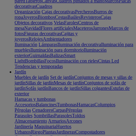
pared
Tableros
Canvas
Cuadros pintados a mano
Marcos
Placas
decorativas
Cuadros
Organización
Cajas decorativas
Percheros
Burros de
ropa
Joyeros
Biombos
Cestas
Baúles
Revisteros
Cajas
Objetos decorativos
Velas
Faroles
Centros de
mesa
Navidad
Flores artificiales
Maceteros
Jarrones
Marcos de
fotos
Figuras decorativas
Cajitas y
joyeros
Relojes
Ambientadores
Iluminación
Lámparas
Iluminación decorativa
Iluminación para
muebles
Iluminación para dormitorio
Iluminación
exterior
Guirnaldas
Balizas
Smart
Light
Bombillas
Focos
Iluminación con rieles
Cintas Led
Tendencias y temporadas
Jardín
Muebles de jardín
Set de jardín
Conjuntos de mesas y sillas de
jardín
Sillas de jardín
Mesas de jardín
Conjuntos de sofás de
jardín
Sofás jardín
Bancos de jardín
Sillas colgantes
Estufas de
exterior
Hamacas y tumbonas
Accesorios
Balancines
Tumbonas
Hamacas
Columpios
Pérgolas
Cenadores
Carpas
Pérgolas
Parasoles
Sombrillas
Parasoles
Toldos
Almacenamiento
Armarios
Arcones
Jardinería
Maquinaria
Huertos
Urbanos
Riego
Plantas
Jardineras
Compostadores