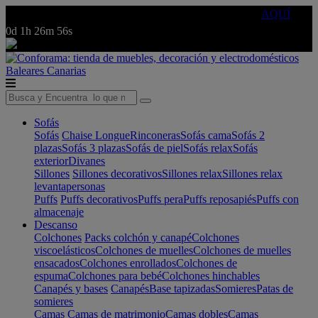
🔵Cambia tu electro con
-10% EXTRA
de descuento ☑️
AQUÍ
0d
1h
26m
56s
Baleares
Canarias
Sofás
Sofás
Chaise Longue
Rinconeras
Sofás cama
Sofás 2
plazas
Sofás 3 plazas
Sofás de piel
Sofás relax
Sofás
exterior
Divanes
Sillones
Sillones decorativos
Sillones relax
Sillones relax
levantapersonas
Puffs
Puffs decorativos
Puffs pera
Puffs reposapiés
Puffs con
almacenaje
Descanso
Colchones
Packs colchón y canapé
Colchones
viscoelásticos
Colchones de muelles
Colchones de muelles
ensacados
Colchones enrollados
Colchones de
espuma
Colchones para bebé
Colchones hinchables
Canapés y bases
Canapés
Base tapizadas
Somieres
Patas de
somieres
Camas
Camas de matrimonio
Camas dobles
Camas