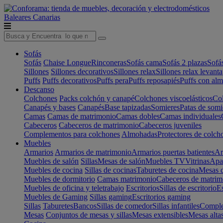
Baleares
Canarias
Sofás
Sofás
Chaise Longue
Rinconeras
Sofás cama
Sofás 2 plazas
Sofá
Sillones
Sillones decorativos
Sillones relax
Sillones relax levant
Puffs
Puffs decorativos
Puffs pera
Puffs reposapiés
Puffs con al
Descanso
Colchones
Packs colchón y canapé
Colchones viscoelásticos
Col
Canapés y bases
Canapés
Base tapizadas
Somieres
Patas de somi
Camas
Camas de matrimonio
Camas dobles
Camas individuales
Cabeceros
Cabeceros de matrimonio
Cabeceros juveniles
Complementos para colchones
Almohadas
Protectores de colch
Muebles
Armarios
Armarios de matrimonio
Armarios puertas batientes
Ar
Muebles de salón
Sillas
Mesas de salón
Muebles TV
Vitrinas
Apa
Muebles de cocina
Sillas de cocinas
Taburetes de cocina
Mesas d
Muebles de dormitorio
Camas matrimonio
Cabeceros de matrim
Muebles de oficina y teletrabajo
Escritorios
Sillas de escritorio
Es
Muebles de Gaming
Sillas gaming
Escritorios gaming
Sillas
Taburetes
Bancos
Sillas de comedor
Sillas infantiles
Complem
Mesas
Conjuntos de mesas y sillas
Mesas extensibles
Mesas alta