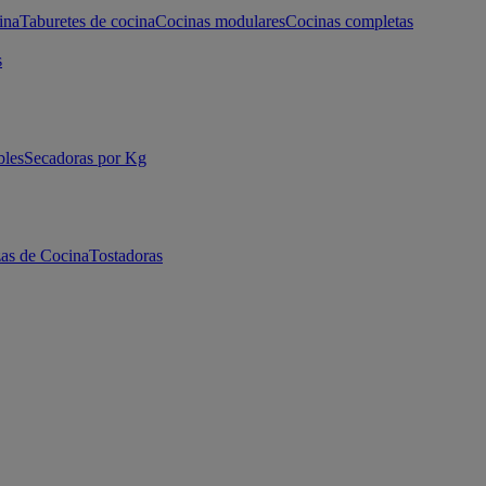
ina
Taburetes de cocina
Cocinas modulares
Cocinas completas
s
bles
Secadoras por Kg
as de Cocina
Tostadoras