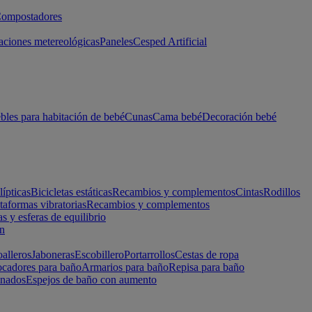
ompostadores
aciones metereológicas
Paneles
Cesped Artificial
les para habitación de bebé
Cunas
Cama bebé
Decoración bebé
lípticas
Bicicletas estáticas
Recambios y complementos
Cintas
Rodillos
taformas vibratorias
Recambios y complementos
s y esferas de equilibrio
ón
alleros
Jaboneras
Escobillero
Portarrollos
Cestas de ropa
cadores para baño
Armarios para baño
Repisa para baño
inados
Espejos de baño con aumento