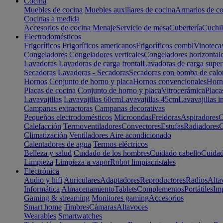
Cocina
Muebles de cocina
Muebles auxiliares de cocina
Armarios de co
Cocinas a medida
Accesorios de cocina
Menaje
Servicio de mesa
Cubertería
Cuchil
Electrodomésticos
Frigoríficos
Frigoríficos americanos
Frigoríficos combi
Vinoteca
Congeladores
Congeladores verticales
Congeladores horizontal
Lavadoras
Lavadoras de carga frontal
Lavadoras de carga super
Secadoras
Lavadoras - Secadoras
Secadoras con bomba de calo
Hornos
Conjunto de horno y placa
Hornos convencionales
Horno
Placas de cocina
Conjunto de horno y placa
Vitrocerámica
Placa
Lavavajillas
Lavavajillas 60cm
Lavavajillas 45cm
Lavavajillas i
Campanas extractoras
Campanas decorativas
Pequeños electrodomésticos
Microondas
Freidoras
Aspiradores
C
Calefacción
Termoventiladores
Convectores
Estufas
Radiadores
C
Climatización
Ventiladores
Aire acondicionado
Calentadores de agua
Termos eléctricos
Belleza y salud
Cuidado de los hombres
Cuidado cabello
Cuidad
Limpieza
Limpieza a vapor
Robot limpiacristales
Electrónica
Audio y hifi
Auriculares
Adaptadores
Reproductores
Radios
Alta
Informática
Almacenamiento
Tablets
Complementos
Portátiles
Im
Gaming & streaming
Monitores gaming
Accesorios
Smart home
Timbres
Cámaras
Altavoces
Wearables
Smartwatches