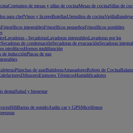
cina
Conjuntos de mesas y sillas de cocina
Mesas de cocina
Sillas de coc
los para chef
Vinos y licores
Botellas
Utensilios de cocina
Vajilla
Bandeja
s
Frigoríficos integrables
Frigoríficos pequeños
Frigoríficos portátiles
es
ior
Lavadoras - Secadoras
Lavadoras integrables
Lavadoras por kg
r
Secadoras de condensación
Secadoras de evacuación
Secadoras integra
s pirolíticos
Hornos multifunción
s de inducción
Placas de gas
ntegrables
afeteras
Planchas de asar
Batidoras
Amasadores
Robots de Cocina
Balanz
alefactores
Difusores
Emisores Térmicos
Humidificadores
o dental
Salud y bienestar
voces
Hifi
Barras de sonido
Audio car y GPS
Micrófonos
presoras