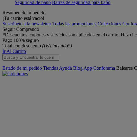
Seguridad de baño
Barras de seguridad para baño
Resumen de tu pedido
¡Tu carrito está vacío!
Suscríbete a la newsletter
Todas las promociones
Colecciones Confo
Seguir Comprando
*Descuentos, cupones y servicios son aplicados en el carrito. Haz cli
Pago 100% seguro
Total con descuento
(IVA incluido*)
Ir Al Carrito
Estado de mi pedido
Tiendas
Ayuda
Blog
App Conforama
Baleares
C