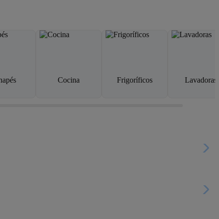
napés
Cocina
Frigoríficos
Lavadoras