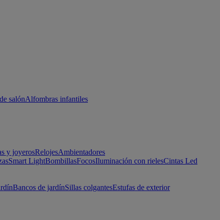
de salón
Alfombras infantiles
as y joyeros
Relojes
Ambientadores
zas
Smart Light
Bombillas
Focos
Iluminación con rieles
Cintas Led
ardín
Bancos de jardín
Sillas colgantes
Estufas de exterior