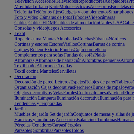
Televisión
Accesorios
Televisores
Reproductores
Adaptadores
Pr
Movilidad urbana
Karts
Motos eléctricas
Accesorios
Bicicletas el
Telefonía
Teléfonos fijos
Gadgets y complementos
Smartphones
Foto y vídeo
Cámaras de fotos
Trípodes
Videocámaras
Cables
Cables HDMI
Cables de alimentación
Cables USB
Cable
Consolas y videojuegos
Accesorios
Textil
Ropa de cama
Mantas
Almohadas
Colchas
Sábanas
Nórdicos
Cortinas y estores
Estores
Visillos
Cortinas
Barras de cortina
Cojines
Relleno
Exterior
Fundas
Cojín con relleno
Complementos para sofás
Fundas de sofás
Plaids
Alfombras
Alfombras de habitación
Alfombras pequeñas
Alfomb
Textil baño
Albornoces
Toallas
Textil cocina
Manteles
Servilletas
Decoración
Decoración de pared
Letreros
Espejos
Relojes de pared
Tableros
Organización
Cajas decorativas
Percheros
Burros de ropa
Joyero
Objetos decorativos
Velas
Faroles
Centros de mesa
Navidad
Flore
Iluminación
Lámparas
Iluminación decorativa
Iluminación para 
Tendencias y temporadas
Jardín
Muebles de jardín
Set de jardín
Conjuntos de mesas y sillas de j
Hamacas y tumbonas
Accesorios
Balancines
Tumbonas
Hamaca
Pérgolas
Cenadores
Carpas
Pérgolas
Parasoles
Sombrillas
Parasoles
Toldos