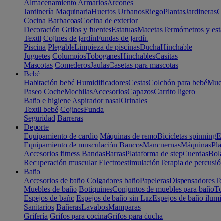
Almacenamiento
Armarios
Arcones
Jardinería
Maquinaria
Huertos Urbanos
Riego
Plantas
Jardineras
C
Cocina
Barbacoas
Cocina de exterior
Decoración
Grifos y fuentes
Estatuas
Macetas
Termómetros y est
Textil
Cojines de jardín
Fundas de jardín
Piscina
Plegable
Limpieza de piscinas
Ducha
Hinchable
Juguetes
Columpios
Toboganes
Hinchables
Casitas
Mascotas
Comederos
Jaulas
Casetas para mascotas
Bebé
Habitación bebé
Humidificadores
Cestas
Colchón para bebé
Mueb
Paseo
Coche
Mochilas
Accesorios
Capazos
Carrito ligero
Baño e higiene
Aspirador nasal
Orinales
Textil bebé
Cojines
Funda
Seguridad
Barreras
Deporte
Equipamiento de cardio
Máquinas de remo
Bicicletas spinning
E
Equipamiento de musculación
Bancos
Mancuernas
Máquinas
Pla
Accesorios fitness
Bandas
Barras
Plataforma de step
Cuerdas
Bola
Recuperación muscular
Electroestimulación
Terapia de percusi
Baño
Accesorios de baño
Colgadores baño
Papeleras
Dispensadores
To
Muebles de baño
Botiquines
Conjuntos de muebles para baño
To
Espejos de baño
Espejos de baño sin Luz
Espejos de baño ilum
Sanitarios
Bañeras
Lavabos
Mamparas
Grifería
Grifos para cocina
Grifos para ducha