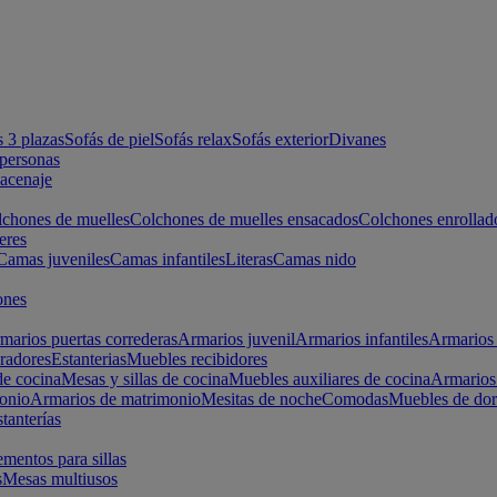
s 3 plazas
Sofás de piel
Sofás relax
Sofás exterior
Divanes
apersonas
macenaje
chones de muelles
Colchones de muelles ensacados
Colchones enrollad
eres
Camas juveniles
Camas infantiles
Literas
Camas nido
ones
marios puertas correderas
Armarios juvenil
Armarios infantiles
Armarios 
radores
Estanterias
Muebles recibidores
e cocina
Mesas y sillas de cocina
Muebles auxiliares de cocina
Armarios
onio
Armarios de matrimonio
Mesitas de noche
Comodas
Muebles de dor
tanterías
entos para sillas
s
Mesas multiusos