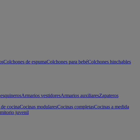
os
Colchones de espuma
Colchones para bebé
Colchones hinchables
esquineros
Armarios vestidores
Armarios auxiliares
Zapateros
 de cocina
Cocinas modulares
Cocinas completas
Cocinas a medida
mitorio juvenil