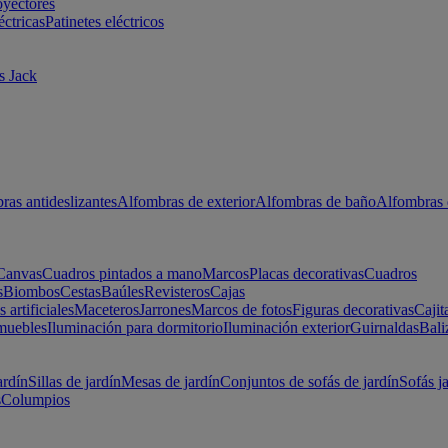
oyectores
éctricas
Patinetes eléctricos
s Jack
ras antideslizantes
Alfombras de exterior
Alfombras de baño
Alfombras 
Canvas
Cuadros pintados a mano
Marcos
Placas decorativas
Cuadros
s
Biombos
Cestas
Baúles
Revisteros
Cajas
s artificiales
Maceteros
Jarrones
Marcos de fotos
Figuras decorativas
Cajit
muebles
Iluminación para dormitorio
Iluminación exterior
Guirnaldas
Bali
ardín
Sillas de jardín
Mesas de jardín
Conjuntos de sofás de jardín
Sofás j
s
Columpios