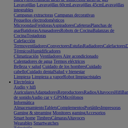
Lavavajillas
Lavavajillas 60cm
Lavavajillas 45cm
Lavavajillas
integrables
Campanas extractoras
Campanas decorativas
Pequeños electrodomésticos
Microondas
Freidoras
Aspiradores
Cafeteras
Planchas de
asar
Batidoras
Amasadores
Robots de Cocina
Balanzas de
Cocina
Tostadoras
Calefacción
Termoventiladores
Convectores
Estufas
Radiadores
Calefactores
D
Térmicos
Humidificadores
Climatización
Ventiladores
Aire acondicionado
Calentadores de agua
Termos eléctricos
Belleza y salud
Cuidado de los hombres
Cuidado
cabello
Cuidado dental
Salud y bienestar
Limpieza
Limpieza a vapor
Robot limpiacristales
Electrónica
Audio y hifi
Auriculares
Adaptadores
Reproductores
Radios
Altavoces
Hifi
Bar
de sonido
Audio car y GPS
Micrófonos
Informática
Almacenamiento
Tablets
Complementos
Portátiles
Impresoras
Gaming & streaming
Monitores gaming
Accesorios
Smart home
Timbres
Cámaras
Altavoces
Wearables
Smartwatches