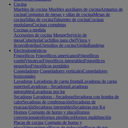
Cocina
Muebles de cocina
Muebles auxiliares de cocina
Armarios de
cocina
Conjuntos de mesas y sillas de cocina
Mesas de
cocina
Sillas de cocina
Taburetes de cocina
Cocinas
modulares
Cocinas completas
Cocinas a medida
Accesorios de cocina
Menaje
Servicio de
mesa
Cubertería
Cuchillos para chef
Vinos y
licores
Botellas
Utensilios de cocina
Vajilla
Bandejas
Electrodomésticos
Frigoríficos
Frigoríficos americanos
Frigoríficos
combi
Vinotecas
Frigoríficos integrables
Frigoríficos
pequeños
Frigoríficos portátiles
Congeladores
Congeladores verticales
Congeladores
horizontales
Lavadoras
Lavadoras de carga frontal
Lavadoras de carga
superior
Lavadoras - Secadoras
Lavadoras
integrables
Lavadoras por kg
Secadoras
Lavadoras - Secadoras
Secadoras con bomba de
calor
Secadoras de condensación
Secadoras de
evacuación
Secadoras integrables
Secadoras por Kg
Hornos
Conjunto de horno y placa
Hornos
convencionales
Hornos pirolíticos
Hornos multifunción
Placas de cocina
Conjunto de horno y
placa
Vitrocerámica
Placas de inducción
Placas de gas