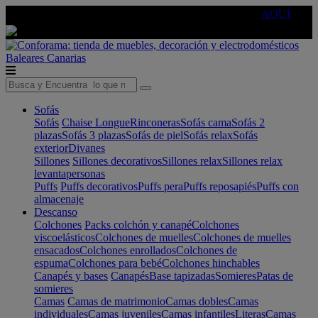
🔵Cambia tu electro con
-10% EXTRA
de descuento ☑️
AQUÍ
Baleares
Canarias
Sofás
Sofás
Chaise Longue
Rinconeras
Sofás cama
Sofás 2
plazas
Sofás 3 plazas
Sofás de piel
Sofás relax
Sofás
exterior
Divanes
Sillones
Sillones decorativos
Sillones relax
Sillones relax
levantapersonas
Puffs
Puffs decorativos
Puffs pera
Puffs reposapiés
Puffs con
almacenaje
Descanso
Colchones
Packs colchón y canapé
Colchones
viscoelásticos
Colchones de muelles
Colchones de muelles
ensacados
Colchones enrollados
Colchones de
espuma
Colchones para bebé
Colchones hinchables
Canapés y bases
Canapés
Base tapizadas
Somieres
Patas de
somieres
Camas
Camas de matrimonio
Camas dobles
Camas
individuales
Camas juveniles
Camas infantiles
Literas
Camas