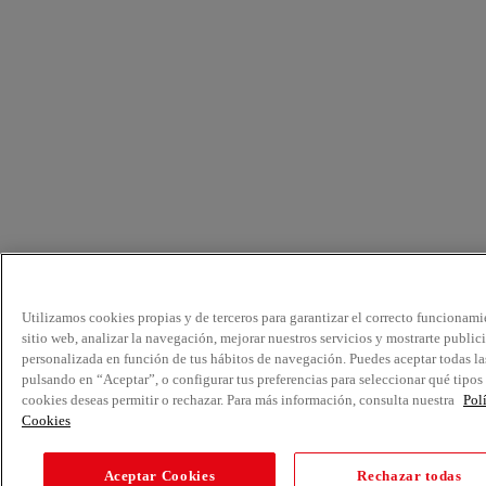
Utilizamos cookies propias y de terceros para garantizar el correcto funcionami
sitio web, analizar la navegación, mejorar nuestros servicios y mostrarte public
personalizada en función de tus hábitos de navegación. Puedes aceptar todas la
pulsando en “Aceptar”, o configurar tus preferencias para seleccionar qué tipos
cookies deseas permitir o rechazar. Para más información, consulta nuestra
Pol
Cookies
Aceptar Cookies
Rechazar todas