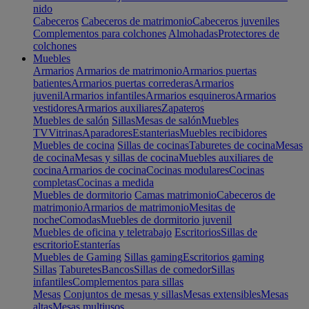
nido
Cabeceros
Cabeceros de matrimonio
Cabeceros juveniles
Complementos para colchones
Almohadas
Protectores de
colchones
Muebles
Armarios
Armarios de matrimonio
Armarios puertas
batientes
Armarios puertas correderas
Armarios
juvenil
Armarios infantiles
Armarios esquineros
Armarios
vestidores
Armarios auxiliares
Zapateros
Muebles de salón
Sillas
Mesas de salón
Muebles
TV
Vitrinas
Aparadores
Estanterias
Muebles recibidores
Muebles de cocina
Sillas de cocinas
Taburetes de cocina
Mesas
de cocina
Mesas y sillas de cocina
Muebles auxiliares de
cocina
Armarios de cocina
Cocinas modulares
Cocinas
completas
Cocinas a medida
Muebles de dormitorio
Camas matrimonio
Cabeceros de
matrimonio
Armarios de matrimonio
Mesitas de
noche
Comodas
Muebles de dormitorio juvenil
Muebles de oficina y teletrabajo
Escritorios
Sillas de
escritorio
Estanterías
Muebles de Gaming
Sillas gaming
Escritorios gaming
Sillas
Taburetes
Bancos
Sillas de comedor
Sillas
infantiles
Complementos para sillas
Mesas
Conjuntos de mesas y sillas
Mesas extensibles
Mesas
altas
Mesas multiusos