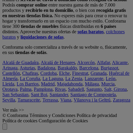
Podrás
comprar online
entre nuestra gama de más de 7.000
productos y
recibirlo en tu domicilio
, o bien con
recogida gratis
en nuestras tiendas física.
No esperes más para crear o renovar tu
hogar y transformarlo en un espacio con mucho estilo. Conforama
tiene 300
tiendas de muebles
físicas distribuidas en
6 países
distintos. Aproveche nuestras ofertas de
sofas baratos
,
colchones
baratos
y
liquidaciones de sofas
.
Conforama solo comercializa a través de su website o, físicamente,
en sus
tiendas de sofás
.
Alcalá de Guadaíra
,
Alcalá de Henares
,
Alcorcón
,
Alfafar
,
Alicante
,
Arinaga
,
Asturias
,
Badalona
,
Barakaldo
,
Barcelona
,
Burjassot
,
Castellón
,
Chafiras
,
Cordoba
,
Elche
,
Finestrat
,
Granada
,
Huércal de
Almería
,
La Coruña
,
La Laguna
,
La Zenia
,
Lanzarote
,
León
,
Lleida
,
Los Barrios
,
Madrid
,
Majadahonda
,
Málaga
,
Murcia
,
Orotava
,
Palma
,
Pamplona
,
Rivas
,
Sabadell
,
Sagunto
,
Salt, Girona
,
San Sebastian
,
Sant Boi
,
Santander
,
Santiago de Compostela
,
Sevilla
,
Tamaraceite
,
Terrassa
,
Viana
,
Vilanova i la Geltrú
,
Zaragoza
Ver más >>
© Conforama
Términos y Condiciones
Política de privacidad
Política de cookies
Configuración de Cookies