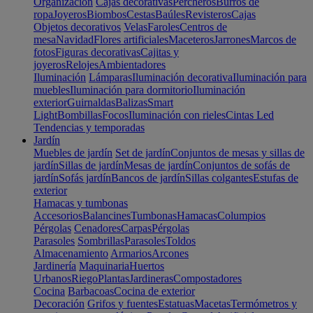
Organización
Cajas decorativas
Percheros
Burros de
ropa
Joyeros
Biombos
Cestas
Baúles
Revisteros
Cajas
Objetos decorativos
Velas
Faroles
Centros de
mesa
Navidad
Flores artificiales
Maceteros
Jarrones
Marcos de
fotos
Figuras decorativas
Cajitas y
joyeros
Relojes
Ambientadores
Iluminación
Lámparas
Iluminación decorativa
Iluminación para
muebles
Iluminación para dormitorio
Iluminación
exterior
Guirnaldas
Balizas
Smart
Light
Bombillas
Focos
Iluminación con rieles
Cintas Led
Tendencias y temporadas
Jardín
Muebles de jardín
Set de jardín
Conjuntos de mesas y sillas de
jardín
Sillas de jardín
Mesas de jardín
Conjuntos de sofás de
jardín
Sofás jardín
Bancos de jardín
Sillas colgantes
Estufas de
exterior
Hamacas y tumbonas
Accesorios
Balancines
Tumbonas
Hamacas
Columpios
Pérgolas
Cenadores
Carpas
Pérgolas
Parasoles
Sombrillas
Parasoles
Toldos
Almacenamiento
Armarios
Arcones
Jardinería
Maquinaria
Huertos
Urbanos
Riego
Plantas
Jardineras
Compostadores
Cocina
Barbacoas
Cocina de exterior
Decoración
Grifos y fuentes
Estatuas
Macetas
Termómetros y