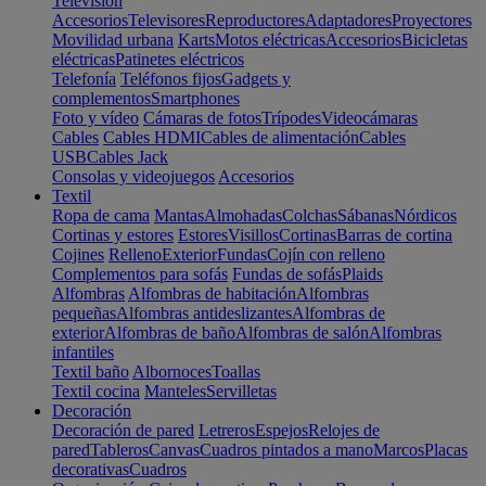
Televisión
Accesorios
Televisores
Reproductores
Adaptadores
Proyectores
Movilidad urbana
Karts
Motos eléctricas
Accesorios
Bicicletas
eléctricas
Patinetes eléctricos
Telefonía
Teléfonos fijos
Gadgets y
complementos
Smartphones
Foto y vídeo
Cámaras de fotos
Trípodes
Videocámaras
Cables
Cables HDMI
Cables de alimentación
Cables
USB
Cables Jack
Consolas y videojuegos
Accesorios
Textil
Ropa de cama
Mantas
Almohadas
Colchas
Sábanas
Nórdicos
Cortinas y estores
Estores
Visillos
Cortinas
Barras de cortina
Cojines
Relleno
Exterior
Fundas
Cojín con relleno
Complementos para sofás
Fundas de sofás
Plaids
Alfombras
Alfombras de habitación
Alfombras
pequeñas
Alfombras antideslizantes
Alfombras de
exterior
Alfombras de baño
Alfombras de salón
Alfombras
infantiles
Textil baño
Albornoces
Toallas
Textil cocina
Manteles
Servilletas
Decoración
Decoración de pared
Letreros
Espejos
Relojes de
pared
Tableros
Canvas
Cuadros pintados a mano
Marcos
Placas
decorativas
Cuadros