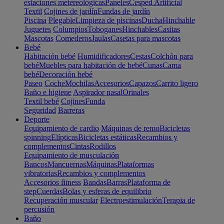
estaciones metereológicas
Paneles
Cesped Artificial
Textil
Cojines de jardín
Fundas de jardín
Piscina
Plegable
Limpieza de piscinas
Ducha
Hinchable
Juguetes
Columpios
Toboganes
Hinchables
Casitas
Mascotas
Comederos
Jaulas
Casetas para mascotas
Bebé
Habitación bebé
Humidificadores
Cestas
Colchón para
bebé
Muebles para habitación de bebé
Cunas
Cama
bebé
Decoración bebé
Paseo
Coche
Mochilas
Accesorios
Capazos
Carrito ligero
Baño e higiene
Aspirador nasal
Orinales
Textil bebé
Cojines
Funda
Seguridad
Barreras
Deporte
Equipamiento de cardio
Máquinas de remo
Bicicletas
spinning
Elípticas
Bicicletas estáticas
Recambios y
complementos
Cintas
Rodillos
Equipamiento de musculación
Bancos
Mancuernas
Máquinas
Plataformas
vibratorias
Recambios y complementos
Accesorios fitness
Bandas
Barras
Plataforma de
step
Cuerdas
Bolas y esferas de equilibrio
Recuperación muscular
Electroestimulación
Terapia de
percusión
Baño