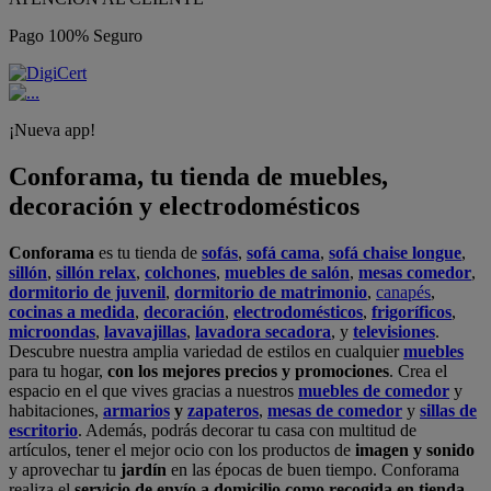
Pago 100% Seguro
¡Nueva app!
Conforama, tu tienda de muebles,
decoración y electrodomésticos
Conforama
es tu tienda de
sofás
,
sofá cama
,
sofá chaise longue
,
sillón
,
sillón relax
,
colchones
,
muebles de salón
,
mesas comedor
,
dormitorio de juvenil
,
dormitorio de matrimonio
,
canapés
,
cocinas a medida
,
decoración
,
electrodomésticos
,
frigoríficos
,
microondas
,
lavavajillas
,
lavadora secadora
, y
televisiones
.
Descubre nuestra amplia variedad de estilos en cualquier
muebles
para tu hogar,
con los mejores precios y promociones
. Crea el
espacio en el que vives gracias a nuestros
muebles de comedor
y
habitaciones,
armarios
y
zapateros
,
mesas de comedor
y
sillas de
escritorio
. Además, podrás decorar tu casa con multitud de
artículos, tener el mejor ocio con los productos de
imagen y sonido
y aprovechar tu
jardín
en las épocas de buen tiempo. Conforama
realiza el
servicio de envío a domicilio como recogida en tienda.