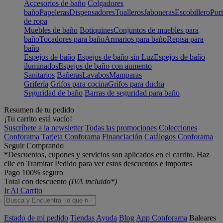
Accesorios de baño
Colgadores
baño
Papeleras
Dispensadores
Toalleros
Jaboneras
Escobillero
Port
de ropa
Muebles de baño
Botiquines
Conjuntos de muebles para
baño
Tocadores para baño
Armarios para baño
Repisa para
baño
Espejos de baño
Espejos de baño sin Luz
Espejos de baño
iluminados
Espejos de baño con aumento
Sanitarios
Bañeras
Lavabos
Mamparas
Grifería
Grifos para cocina
Grifos para ducha
Seguridad de baño
Barras de seguridad para baño
Resumen de tu pedido
¡Tu carrito está vacío!
Suscríbete a la newsletter
Todas las promociones
Colecciones
Conforama
Tarjeta Conforama
Financiación
Catálogos Conforama
Seguir Comprando
*Descuentos, cupones y servicios son aplicados en el carrito. Haz
clic en Tramitar Pedido para ver estos descuentos e importes
Pago 100% seguro
Total con descuento
(IVA incluido*)
Ir Al Carrito
Estado de mi pedido
Tiendas
Ayuda
Blog
App Conforama
Baleares