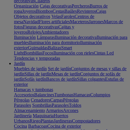
decorativas
Cuadros
Organización
Cajas decorativas
Percheros
Burros de
ropa
Joyeros
Biombos
Cestas
Baúles
Revisteros
Cajas
Objetos decorativos
Velas
Faroles
Centros de
mesa
Navidad
Flores artificiales
Maceteros
Jarrones
Marcos de
fotos
Figuras decorativas
Cajitas y
joyeros
Relojes
Ambientadores
Iluminación
Lámparas
Iluminación decorativa
Iluminación para
muebles
Iluminación para dormitorio
Iluminación
exterior
Guirnaldas
Balizas
Smart
Light
Bombillas
Focos
Iluminación con rieles
Cintas Led
Tendencias y temporadas
Jardín
Muebles de jardín
Set de jardín
Conjuntos de mesas y sillas de
jardín
Sillas de jardín
Mesas de jardín
Conjuntos de sofás de
jardín
Sofás jardín
Bancos de jardín
Sillas colgantes
Estufas de
exterior
Hamacas y tumbonas
Accesorios
Balancines
Tumbonas
Hamacas
Columpios
Pérgolas
Cenadores
Carpas
Pérgolas
Parasoles
Sombrillas
Parasoles
Toldos
Almacenamiento
Armarios
Arcones
Jardinería
Maquinaria
Huertos
Urbanos
Riego
Plantas
Jardineras
Compostadores
Cocina
Barbacoas
Cocina de exterior