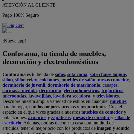
ATENCIÓN AL CLIENTE
Pago 100% Seguro
¡Nueva app!
Conforama, tu tienda de muebles,
decoración y electrodomésticos
Conforama
es tu tienda de
sofás
,
sofá cama
,
sofá chaise longue
,
sillón
,
sillón relax
,
colchones
,
muebles de salón
,
mesas comedor
,
dormitorio de juvenil
,
dormitorio de matrimonio
,
canapés
,
cocinas a medida
,
decoración
,
electrodomésticos
,
frigoríficos
,
microondas
,
lavavajillas
,
lavadora secadora
, y
televisiones
.
Descubre nuestra amplia variedad de estilos en cualquier
muebles
para tu hogar,
con los mejores precios y promociones
. Crea el
espacio en el que vives gracias a nuestros
muebles de comedor
y
habitaciones,
armarios
y
zapateros
,
mesas de comedor
y
sillas de
escritorio
. Además, podrás decorar tu casa con multitud de
artículos, tener el mejor ocio con los productos de
imagen y sonido
y aprovechar tu
jardín
en las épocas de buen tiempo. Conforama