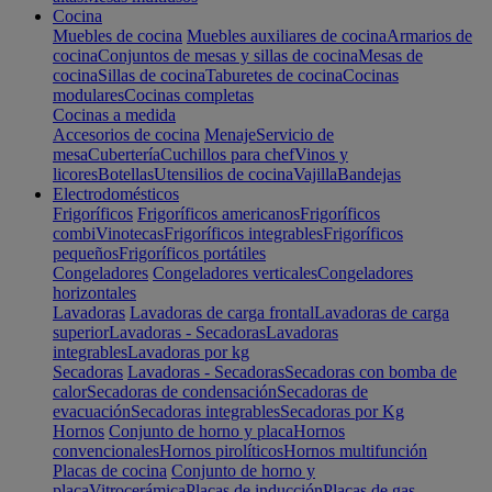
Cocina
Muebles de cocina
Muebles auxiliares de cocina
Armarios de
cocina
Conjuntos de mesas y sillas de cocina
Mesas de
cocina
Sillas de cocina
Taburetes de cocina
Cocinas
modulares
Cocinas completas
Cocinas a medida
Accesorios de cocina
Menaje
Servicio de
mesa
Cubertería
Cuchillos para chef
Vinos y
licores
Botellas
Utensilios de cocina
Vajilla
Bandejas
Electrodomésticos
Frigoríficos
Frigoríficos americanos
Frigoríficos
combi
Vinotecas
Frigoríficos integrables
Frigoríficos
pequeños
Frigoríficos portátiles
Congeladores
Congeladores verticales
Congeladores
horizontales
Lavadoras
Lavadoras de carga frontal
Lavadoras de carga
superior
Lavadoras - Secadoras
Lavadoras
integrables
Lavadoras por kg
Secadoras
Lavadoras - Secadoras
Secadoras con bomba de
calor
Secadoras de condensación
Secadoras de
evacuación
Secadoras integrables
Secadoras por Kg
Hornos
Conjunto de horno y placa
Hornos
convencionales
Hornos pirolíticos
Hornos multifunción
Placas de cocina
Conjunto de horno y
placa
Vitrocerámica
Placas de inducción
Placas de gas