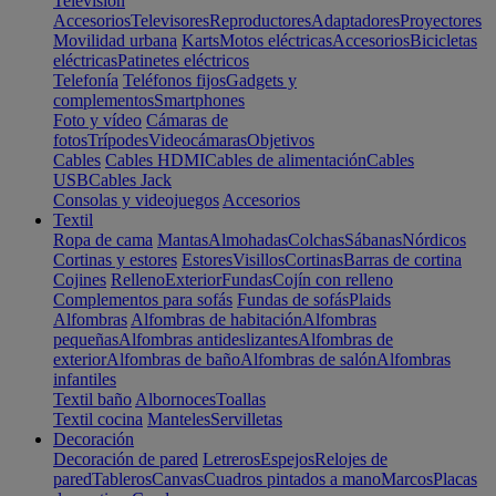
Televisión
Accesorios
Televisores
Reproductores
Adaptadores
Proyectores
Movilidad urbana
Karts
Motos eléctricas
Accesorios
Bicicletas
eléctricas
Patinetes eléctricos
Telefonía
Teléfonos fijos
Gadgets y
complementos
Smartphones
Foto y vídeo
Cámaras de
fotos
Trípodes
Videocámaras
Objetivos
Cables
Cables HDMI
Cables de alimentación
Cables
USB
Cables Jack
Consolas y videojuegos
Accesorios
Textil
Ropa de cama
Mantas
Almohadas
Colchas
Sábanas
Nórdicos
Cortinas y estores
Estores
Visillos
Cortinas
Barras de cortina
Cojines
Relleno
Exterior
Fundas
Cojín con relleno
Complementos para sofás
Fundas de sofás
Plaids
Alfombras
Alfombras de habitación
Alfombras
pequeñas
Alfombras antideslizantes
Alfombras de
exterior
Alfombras de baño
Alfombras de salón
Alfombras
infantiles
Textil baño
Albornoces
Toallas
Textil cocina
Manteles
Servilletas
Decoración
Decoración de pared
Letreros
Espejos
Relojes de
pared
Tableros
Canvas
Cuadros pintados a mano
Marcos
Placas