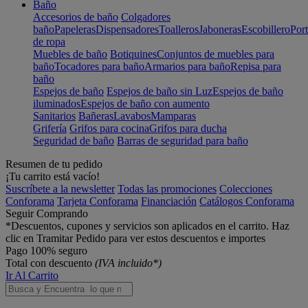
Baño
Accesorios de baño
Colgadores
baño
Papeleras
Dispensadores
Toalleros
Jaboneras
Escobillero
Port
de ropa
Muebles de baño
Botiquines
Conjuntos de muebles para
baño
Tocadores para baño
Armarios para baño
Repisa para
baño
Espejos de baño
Espejos de baño sin Luz
Espejos de baño
iluminados
Espejos de baño con aumento
Sanitarios
Bañeras
Lavabos
Mamparas
Grifería
Grifos para cocina
Grifos para ducha
Seguridad de baño
Barras de seguridad para baño
Resumen de tu pedido
¡Tu carrito está vacío!
Suscríbete a la newsletter
Todas las promociones
Colecciones
Conforama
Tarjeta Conforama
Financiación
Catálogos Conforama
Seguir Comprando
*Descuentos, cupones y servicios son aplicados en el carrito. Haz
clic en Tramitar Pedido para ver estos descuentos e importes
Pago 100% seguro
Total con descuento
(IVA incluido*)
Ir Al Carrito