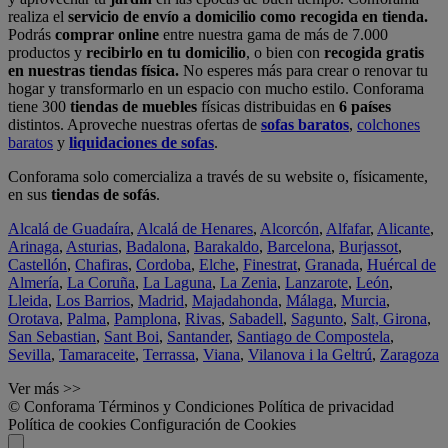
realiza el
servicio de envío a domicilio como recogida en tienda.
Podrás
comprar online
entre nuestra gama de más de 7.000
productos y
recibirlo en tu domicilio
, o bien con
recogida gratis
en nuestras tiendas física.
No esperes más para crear o renovar tu
hogar y transformarlo en un espacio con mucho estilo. Conforama
tiene 300
tiendas de muebles
físicas distribuidas en
6 países
distintos. Aproveche nuestras ofertas de
sofas baratos
,
colchones
baratos
y
liquidaciones de sofas
.
Conforama solo comercializa a través de su website o, físicamente,
en sus
tiendas de sofás
.
Alcalá de Guadaíra
,
Alcalá de Henares
,
Alcorcón
,
Alfafar
,
Alicante
,
Arinaga
,
Asturias
,
Badalona
,
Barakaldo
,
Barcelona
,
Burjassot
,
Castellón
,
Chafiras
,
Cordoba
,
Elche
,
Finestrat
,
Granada
,
Huércal de
Almería
,
La Coruña
,
La Laguna
,
La Zenia
,
Lanzarote
,
León
,
Lleida
,
Los Barrios
,
Madrid
,
Majadahonda
,
Málaga
,
Murcia
,
Orotava
,
Palma
,
Pamplona
,
Rivas
,
Sabadell
,
Sagunto
,
Salt, Girona
,
San Sebastian
,
Sant Boi
,
Santander
,
Santiago de Compostela
,
Sevilla
,
Tamaraceite
,
Terrassa
,
Viana
,
Vilanova i la Geltrú
,
Zaragoza
Ver más >>
© Conforama
Términos y Condiciones
Política de privacidad
Política de cookies
Configuración de Cookies