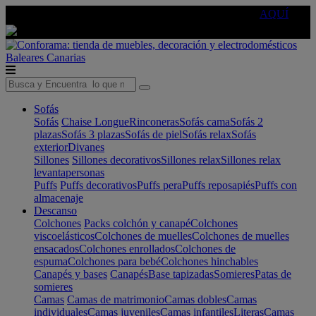
🔵Cambia tu electro con
-10% EXTRA
de descuento ☑️
AQUÍ
Baleares
Canarias
Sofás
Sofás
Chaise Longue
Rinconeras
Sofás cama
Sofás 2
plazas
Sofás 3 plazas
Sofás de piel
Sofás relax
Sofás
exterior
Divanes
Sillones
Sillones decorativos
Sillones relax
Sillones relax
levantapersonas
Puffs
Puffs decorativos
Puffs pera
Puffs reposapiés
Puffs con
almacenaje
Descanso
Colchones
Packs colchón y canapé
Colchones
viscoelásticos
Colchones de muelles
Colchones de muelles
ensacados
Colchones enrollados
Colchones de
espuma
Colchones para bebé
Colchones hinchables
Canapés y bases
Canapés
Base tapizadas
Somieres
Patas de
somieres
Camas
Camas de matrimonio
Camas dobles
Camas
individuales
Camas juveniles
Camas infantiles
Literas
Camas