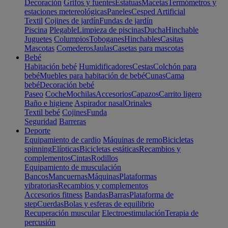
Decoración
Grifos y fuentes
Estatuas
Macetas
Termómetros y
estaciones metereológicas
Paneles
Cesped Artificial
Textil
Cojines de jardín
Fundas de jardín
Piscina
Plegable
Limpieza de piscinas
Ducha
Hinchable
Juguetes
Columpios
Toboganes
Hinchables
Casitas
Mascotas
Comederos
Jaulas
Casetas para mascotas
Bebé
Habitación bebé
Humidificadores
Cestas
Colchón para
bebé
Muebles para habitación de bebé
Cunas
Cama
bebé
Decoración bebé
Paseo
Coche
Mochilas
Accesorios
Capazos
Carrito ligero
Baño e higiene
Aspirador nasal
Orinales
Textil bebé
Cojines
Funda
Seguridad
Barreras
Deporte
Equipamiento de cardio
Máquinas de remo
Bicicletas
spinning
Elípticas
Bicicletas estáticas
Recambios y
complementos
Cintas
Rodillos
Equipamiento de musculación
Bancos
Mancuernas
Máquinas
Plataformas
vibratorias
Recambios y complementos
Accesorios fitness
Bandas
Barras
Plataforma de
step
Cuerdas
Bolas y esferas de equilibrio
Recuperación muscular
Electroestimulación
Terapia de
percusión