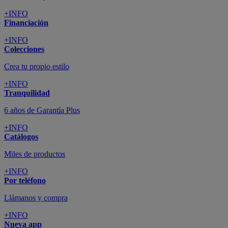
+INFO
Financiación
+INFO
Colecciones
Crea tu propio estilo
+INFO
Tranquilidad
6 años de Garantía Plus
+INFO
Catálogos
Miles de productos
+INFO
Por teléfono
Llámanos y compra
+INFO
Nueva app