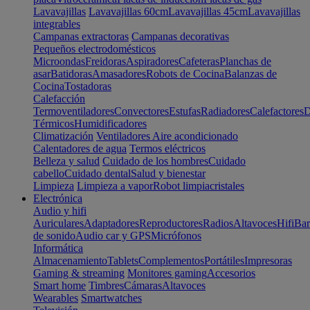
Lavavajillas
Lavavajillas 60cm
Lavavajillas 45cm
Lavavajillas
integrables
Campanas extractoras
Campanas decorativas
Pequeños electrodomésticos
Microondas
Freidoras
Aspiradores
Cafeteras
Planchas de
asar
Batidoras
Amasadores
Robots de Cocina
Balanzas de
Cocina
Tostadoras
Calefacción
Termoventiladores
Convectores
Estufas
Radiadores
Calefactores
D
Térmicos
Humidificadores
Climatización
Ventiladores
Aire acondicionado
Calentadores de agua
Termos eléctricos
Belleza y salud
Cuidado de los hombres
Cuidado
cabello
Cuidado dental
Salud y bienestar
Limpieza
Limpieza a vapor
Robot limpiacristales
Electrónica
Audio y hifi
Auriculares
Adaptadores
Reproductores
Radios
Altavoces
Hifi
Bar
de sonido
Audio car y GPS
Micrófonos
Informática
Almacenamiento
Tablets
Complementos
Portátiles
Impresoras
Gaming & streaming
Monitores gaming
Accesorios
Smart home
Timbres
Cámaras
Altavoces
Wearables
Smartwatches