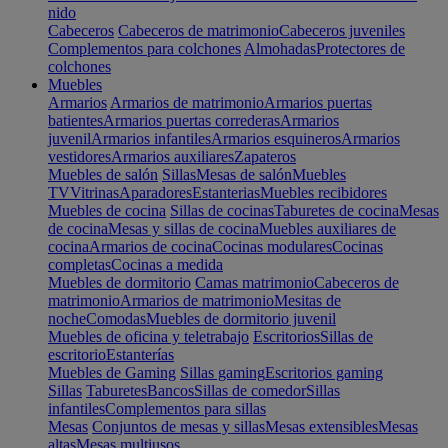
nido
Cabeceros
Cabeceros de matrimonio
Cabeceros juveniles
Complementos para colchones
Almohadas
Protectores de
colchones
Muebles
Armarios
Armarios de matrimonio
Armarios puertas
batientes
Armarios puertas correderas
Armarios
juvenil
Armarios infantiles
Armarios esquineros
Armarios
vestidores
Armarios auxiliares
Zapateros
Muebles de salón
Sillas
Mesas de salón
Muebles
TV
Vitrinas
Aparadores
Estanterias
Muebles recibidores
Muebles de cocina
Sillas de cocinas
Taburetes de cocina
Mesas
de cocina
Mesas y sillas de cocina
Muebles auxiliares de
cocina
Armarios de cocina
Cocinas modulares
Cocinas
completas
Cocinas a medida
Muebles de dormitorio
Camas matrimonio
Cabeceros de
matrimonio
Armarios de matrimonio
Mesitas de
noche
Comodas
Muebles de dormitorio juvenil
Muebles de oficina y teletrabajo
Escritorios
Sillas de
escritorio
Estanterías
Muebles de Gaming
Sillas gaming
Escritorios gaming
Sillas
Taburetes
Bancos
Sillas de comedor
Sillas
infantiles
Complementos para sillas
Mesas
Conjuntos de mesas y sillas
Mesas extensibles
Mesas
altas
Mesas multiusos