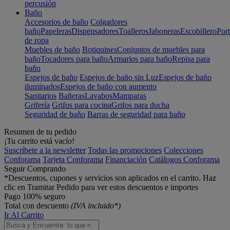
percusión
Baño
Accesorios de baño
Colgadores
baño
Papeleras
Dispensadores
Toalleros
Jaboneras
Escobillero
Port
de ropa
Muebles de baño
Botiquines
Conjuntos de muebles para
baño
Tocadores para baño
Armarios para baño
Repisa para
baño
Espejos de baño
Espejos de baño sin Luz
Espejos de baño
iluminados
Espejos de baño con aumento
Sanitarios
Bañeras
Lavabos
Mamparas
Grifería
Grifos para cocina
Grifos para ducha
Seguridad de baño
Barras de seguridad para baño
Resumen de tu pedido
¡Tu carrito está vacío!
Suscríbete a la newsletter
Todas las promociones
Colecciones
Conforama
Tarjeta Conforama
Financiación
Catálogos Conforama
Seguir Comprando
*Descuentos, cupones y servicios son aplicados en el carrito. Haz
clic en Tramitar Pedido para ver estos descuentos e importes
Pago 100% seguro
Total con descuento
(IVA incluido*)
Ir Al Carrito