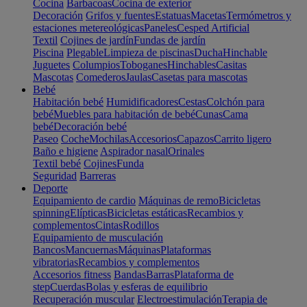
Cocina
Barbacoas
Cocina de exterior
Decoración
Grifos y fuentes
Estatuas
Macetas
Termómetros y
estaciones metereológicas
Paneles
Cesped Artificial
Textil
Cojines de jardín
Fundas de jardín
Piscina
Plegable
Limpieza de piscinas
Ducha
Hinchable
Juguetes
Columpios
Toboganes
Hinchables
Casitas
Mascotas
Comederos
Jaulas
Casetas para mascotas
Bebé
Habitación bebé
Humidificadores
Cestas
Colchón para
bebé
Muebles para habitación de bebé
Cunas
Cama
bebé
Decoración bebé
Paseo
Coche
Mochilas
Accesorios
Capazos
Carrito ligero
Baño e higiene
Aspirador nasal
Orinales
Textil bebé
Cojines
Funda
Seguridad
Barreras
Deporte
Equipamiento de cardio
Máquinas de remo
Bicicletas
spinning
Elípticas
Bicicletas estáticas
Recambios y
complementos
Cintas
Rodillos
Equipamiento de musculación
Bancos
Mancuernas
Máquinas
Plataformas
vibratorias
Recambios y complementos
Accesorios fitness
Bandas
Barras
Plataforma de
step
Cuerdas
Bolas y esferas de equilibrio
Recuperación muscular
Electroestimulación
Terapia de