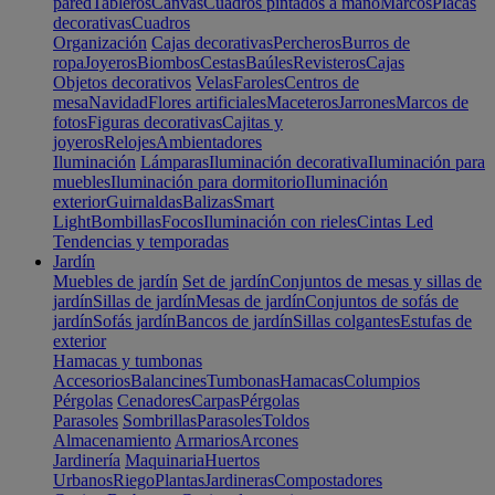
pared
Tableros
Canvas
Cuadros pintados a mano
Marcos
Placas
decorativas
Cuadros
Organización
Cajas decorativas
Percheros
Burros de
ropa
Joyeros
Biombos
Cestas
Baúles
Revisteros
Cajas
Objetos decorativos
Velas
Faroles
Centros de
mesa
Navidad
Flores artificiales
Maceteros
Jarrones
Marcos de
fotos
Figuras decorativas
Cajitas y
joyeros
Relojes
Ambientadores
Iluminación
Lámparas
Iluminación decorativa
Iluminación para
muebles
Iluminación para dormitorio
Iluminación
exterior
Guirnaldas
Balizas
Smart
Light
Bombillas
Focos
Iluminación con rieles
Cintas Led
Tendencias y temporadas
Jardín
Muebles de jardín
Set de jardín
Conjuntos de mesas y sillas de
jardín
Sillas de jardín
Mesas de jardín
Conjuntos de sofás de
jardín
Sofás jardín
Bancos de jardín
Sillas colgantes
Estufas de
exterior
Hamacas y tumbonas
Accesorios
Balancines
Tumbonas
Hamacas
Columpios
Pérgolas
Cenadores
Carpas
Pérgolas
Parasoles
Sombrillas
Parasoles
Toldos
Almacenamiento
Armarios
Arcones
Jardinería
Maquinaria
Huertos
Urbanos
Riego
Plantas
Jardineras
Compostadores