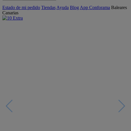
Estado de mi pedido
Tiendas
Ayuda
Blog
App Conforama
Baleares
Canarias