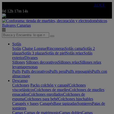
🔵Cambia tu electro con
-10% EXTRA
de descuento ☑️
AQUÍ
0d
12h
17m
14s
Baleares
Canarias
Sofás
Sofás
Chaise Longue
Rinconeras
Sofás cama
Sofás 2
plazas
Sofás 3 plazas
Sofás de piel
Sofás relax
Sofás
exterior
Divanes
Sillones
Sillones decorativos
Sillones relax
Sillones relax
levantapersonas
Puffs
Puffs decorativos
Puffs pera
Puffs reposapiés
Puffs con
almacenaje
Descanso
Colchones
Packs colchón y canapé
Colchones
viscoelásticos
Colchones de muelles
Colchones de muelles
ensacados
Colchones enrollados
Colchones de
espuma
Colchones para bebé
Colchones hinchables
Canapés y bases
Canapés
Base tapizadas
Somieres
Patas de
somieres
Camas
Camas de matrimonio
Camas dobles
Camas