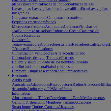
placa
Vitrocerámica
Placas de inducción
Placas de gas
Lavavajillas
Lavavajillas 60cm
Lavavajillas 45cm
Lavavajillas
integrables
Campanas extractoras
Campanas decorativas
Pequeños electrodomésticos
Microondas
Freidoras
Aspiradores
Cafeteras
Planchas de
asar
Batidoras
Amasadores
Robots de Cocina
Balanzas de
Cocina
Tostadoras
Calefacción
Termoventiladores
Convectores
Estufas
Radiadores
Calefactores
D
Térmicos
Humidificadores
Climatización
Ventiladores
Aire acondicionado
Calentadores de agua
Termos eléctricos
Belleza y salud
Cuidado de los hombres
Cuidado
cabello
Cuidado dental
Salud y bienestar
Limpieza
Limpieza a vapor
Robot limpiacristales
Electrónica
Audio y hifi
Auriculares
Adaptadores
Reproductores
Radios
Altavoces
Hifi
Bar
de sonido
Audio car y GPS
Micrófonos
Informática
Almacenamiento
Tablets
Complementos
Portátiles
Impresoras
Gaming & streaming
Monitores gaming
Accesorios
Smart home
Timbres
Cámaras
Altavoces