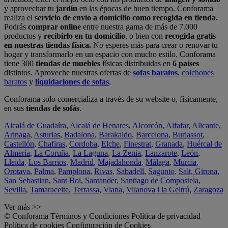
y aprovechar tu
jardín
en las épocas de buen tiempo. Conforama
realiza el
servicio de envío a domicilio como recogida en tienda.
Podrás
comprar online
entre nuestra gama de más de 7.000
productos y
recibirlo en tu domicilio
, o bien con
recogida gratis
en nuestras tiendas física.
No esperes más para crear o renovar tu
hogar y transformarlo en un espacio con mucho estilo. Conforama
tiene 300
tiendas de muebles
físicas distribuidas en
6 países
distintos. Aproveche nuestras ofertas de
sofas baratos
,
colchones
baratos
y
liquidaciones de sofas
.
Conforama solo comercializa a través de su website o, físicamente,
en sus
tiendas de sofás
.
Alcalá de Guadaíra
,
Alcalá de Henares
,
Alcorcón
,
Alfafar
,
Alicante
,
Arinaga
,
Asturias
,
Badalona
,
Barakaldo
,
Barcelona
,
Burjassot
,
Castellón
,
Chafiras
,
Cordoba
,
Elche
,
Finestrat
,
Granada
,
Huércal de
Almería
,
La Coruña
,
La Laguna
,
La Zenia
,
Lanzarote
,
León
,
Lleida
,
Los Barrios
,
Madrid
,
Majadahonda
,
Málaga
,
Murcia
,
Orotava
,
Palma
,
Pamplona
,
Rivas
,
Sabadell
,
Sagunto
,
Salt, Girona
,
San Sebastian
,
Sant Boi
,
Santander
,
Santiago de Compostela
,
Sevilla
,
Tamaraceite
,
Terrassa
,
Viana
,
Vilanova i la Geltrú
,
Zaragoza
Ver más >>
© Conforama
Términos y Condiciones
Política de privacidad
Política de cookies
Configuración de Cookies