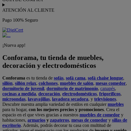
ATENCIÓN AL CLIENTE
Pago 100% Seguro
¡Nueva app!
Conforama, tu tienda de muebles,
decoración y electrodomésticos
Conforama
es tu tienda de
sofás
,
sofá cama
,
sofá chaise longue
,
sillón
,
sillón relax
,
colchones
,
muebles de salón
,
mesas comedor
,
dormitorio de juvenil
,
dormitorio de matrimonio
,
canapés
,
cocinas a medida
,
decoración
,
electrodomésticos
,
frigoríficos
,
microondas
,
lavavajillas
,
lavadora secadora
, y
televisiones
.
Descubre nuestra amplia variedad de estilos en cualquier
muebles
para tu hogar,
con los mejores precios y promociones
. Crea el
espacio en el que vives gracias a nuestros
muebles de comedor
y
habitaciones,
armarios
y
zapateros
,
mesas de comedor
y
sillas de
escritorio
. Además, podrás decorar tu casa con multitud de
artículos, tener el mejor ocio con los productos de
imagen y sonido