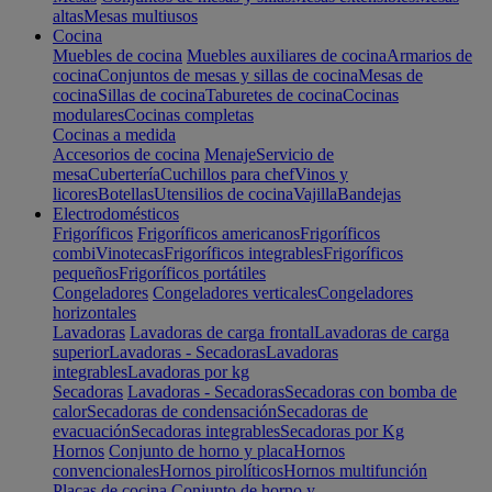
altas
Mesas multiusos
Cocina
Muebles de cocina
Muebles auxiliares de cocina
Armarios de
cocina
Conjuntos de mesas y sillas de cocina
Mesas de
cocina
Sillas de cocina
Taburetes de cocina
Cocinas
modulares
Cocinas completas
Cocinas a medida
Accesorios de cocina
Menaje
Servicio de
mesa
Cubertería
Cuchillos para chef
Vinos y
licores
Botellas
Utensilios de cocina
Vajilla
Bandejas
Electrodomésticos
Frigoríficos
Frigoríficos americanos
Frigoríficos
combi
Vinotecas
Frigoríficos integrables
Frigoríficos
pequeños
Frigoríficos portátiles
Congeladores
Congeladores verticales
Congeladores
horizontales
Lavadoras
Lavadoras de carga frontal
Lavadoras de carga
superior
Lavadoras - Secadoras
Lavadoras
integrables
Lavadoras por kg
Secadoras
Lavadoras - Secadoras
Secadoras con bomba de
calor
Secadoras de condensación
Secadoras de
evacuación
Secadoras integrables
Secadoras por Kg
Hornos
Conjunto de horno y placa
Hornos
convencionales
Hornos pirolíticos
Hornos multifunción
Placas de cocina
Conjunto de horno y