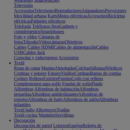
Wearables
Smartwatches
Televisión
Accesorios
Televisores
Reproductores
Adaptadores
Proyectores
Movilidad urbana
Karts
Motos eléctricas
Accesorios
Bicicletas
eléctricas
Patinetes eléctricos
Telefonía
Teléfonos fijos
Gadgets y
complementos
Smartphones
Foto y vídeo
Cámaras de
fotos
Trípodes
Videocámaras
Objetivos
Cables
Cables HDMI
Cables de alimentación
Cables
USB
Cables Jack
Consolas y videojuegos
Accesorios
Textil
Ropa de cama
Mantas
Almohadas
Colchas
Sábanas
Nórdicos
Cortinas y estores
Estores
Visillos
Cortinas
Barras de cortina
Cojines
Relleno
Exterior
Fundas
Cojín con relleno
Complementos para sofás
Fundas de sofás
Plaids
Alfombras
Alfombras de habitación
Alfombras
pequeñas
Alfombras antideslizantes
Alfombras de
exterior
Alfombras de baño
Alfombras de salón
Alfombras
infantiles
Textil baño
Albornoces
Toallas
Textil cocina
Manteles
Servilletas
Decoración
Decoración de pared
Letreros
Espejos
Relojes de