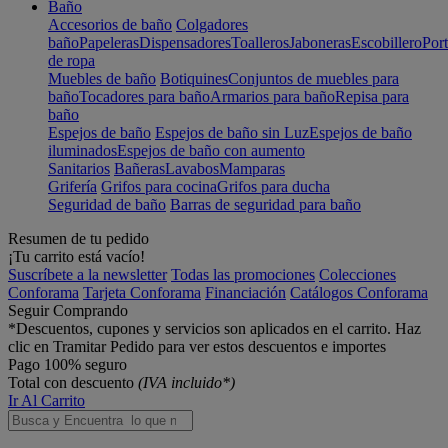
Baño
Accesorios de baño
Colgadores
baño
Papeleras
Dispensadores
Toalleros
Jaboneras
Escobillero
Port
de ropa
Muebles de baño
Botiquines
Conjuntos de muebles para
baño
Tocadores para baño
Armarios para baño
Repisa para
baño
Espejos de baño
Espejos de baño sin Luz
Espejos de baño
iluminados
Espejos de baño con aumento
Sanitarios
Bañeras
Lavabos
Mamparas
Grifería
Grifos para cocina
Grifos para ducha
Seguridad de baño
Barras de seguridad para baño
Resumen de tu pedido
¡Tu carrito está vacío!
Suscríbete a la newsletter
Todas las promociones
Colecciones
Conforama
Tarjeta Conforama
Financiación
Catálogos Conforama
Seguir Comprando
*Descuentos, cupones y servicios son aplicados en el carrito. Haz
clic en Tramitar Pedido para ver estos descuentos e importes
Pago 100% seguro
Total con descuento
(IVA incluido*)
Ir Al Carrito