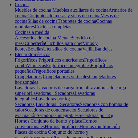
Cocina
Muebles de cocina
Muebles auxiliares de cocina
Armarios de
cocina
Conjuntos de mesas y sillas de cocina
Mesas de
cocina
Sillas de cocina
Taburetes de cocina
Cocinas
modulares
Cocinas completas
Cocinas a medida
Accesorios de cocina
Menaje
Servicio de
mesa
Cubertería
Cuchillos para chef
Vinos y
licores
Botellas
Utensilios de cocina
Vajilla
Bandejas
Electrodomésticos
Frigoríficos
Frigoríficos americanos
Frigoríficos
combi
Vinotecas
Frigoríficos integrables
Frigoríficos
pequeños
Frigoríficos portátiles
Congeladores
Congeladores verticales
Congeladores
horizontales
Lavadoras
Lavadoras de carga frontal
Lavadoras de carga
superior
Lavadoras - Secadoras
Lavadoras
integrables
Lavadoras por kg
Secadoras
Lavadoras - Secadoras
Secadoras con bomba de
calor
Secadoras de condensación
Secadoras de
evacuación
Secadoras integrables
Secadoras por Kg
Hornos
Conjunto de horno y placa
Hornos
convencionales
Hornos pirolíticos
Hornos multifunción
Placas de cocina
Conjunto de horno y
placa
Vitrocerámica
Placas de inducción
Placas de gas