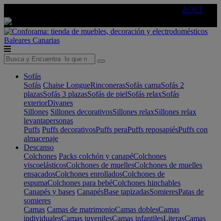
🔵Cambia tu electro con
-10% EXTRA
de descuento ☑️
AQUÍ
Baleares
Canarias
Sofás
Sofás
Chaise Longue
Rinconeras
Sofás cama
Sofás 2
plazas
Sofás 3 plazas
Sofás de piel
Sofás relax
Sofás
exterior
Divanes
Sillones
Sillones decorativos
Sillones relax
Sillones relax
levantapersonas
Puffs
Puffs decorativos
Puffs pera
Puffs reposapiés
Puffs con
almacenaje
Descanso
Colchones
Packs colchón y canapé
Colchones
viscoelásticos
Colchones de muelles
Colchones de muelles
ensacados
Colchones enrollados
Colchones de
espuma
Colchones para bebé
Colchones hinchables
Canapés y bases
Canapés
Base tapizadas
Somieres
Patas de
somieres
Camas
Camas de matrimonio
Camas dobles
Camas
individuales
Camas juveniles
Camas infantiles
Literas
Camas