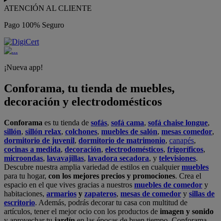
ATENCIÓN AL CLIENTE
Pago 100% Seguro
¡Nueva app!
Conforama, tu tienda de muebles,
decoración y electrodomésticos
Conforama
es tu tienda de
sofás
,
sofá cama
,
sofá chaise longue
,
sillón
,
sillón relax
,
colchones
,
muebles de salón
,
mesas comedor
,
dormitorio de juvenil
,
dormitorio de matrimonio
,
canapés
,
cocinas a medida
,
decoración
,
electrodomésticos
,
frigoríficos
,
microondas
,
lavavajillas
,
lavadora secadora
, y
televisiones
.
Descubre nuestra amplia variedad de estilos en cualquier
muebles
para tu hogar,
con los mejores precios y promociones
. Crea el
espacio en el que vives gracias a nuestros
muebles de comedor
y
habitaciones,
armarios
y
zapateros
,
mesas de comedor
y
sillas de
escritorio
. Además, podrás decorar tu casa con multitud de
artículos, tener el mejor ocio con los productos de
imagen y sonido
y aprovechar tu
jardín
en las épocas de buen tiempo. Conforama