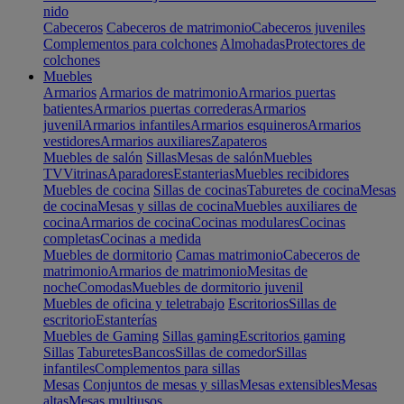
nido
Cabeceros
Cabeceros de matrimonio
Cabeceros juveniles
Complementos para colchones
Almohadas
Protectores de
colchones
Muebles
Armarios
Armarios de matrimonio
Armarios puertas
batientes
Armarios puertas correderas
Armarios
juvenil
Armarios infantiles
Armarios esquineros
Armarios
vestidores
Armarios auxiliares
Zapateros
Muebles de salón
Sillas
Mesas de salón
Muebles
TV
Vitrinas
Aparadores
Estanterias
Muebles recibidores
Muebles de cocina
Sillas de cocinas
Taburetes de cocina
Mesas
de cocina
Mesas y sillas de cocina
Muebles auxiliares de
cocina
Armarios de cocina
Cocinas modulares
Cocinas
completas
Cocinas a medida
Muebles de dormitorio
Camas matrimonio
Cabeceros de
matrimonio
Armarios de matrimonio
Mesitas de
noche
Comodas
Muebles de dormitorio juvenil
Muebles de oficina y teletrabajo
Escritorios
Sillas de
escritorio
Estanterías
Muebles de Gaming
Sillas gaming
Escritorios gaming
Sillas
Taburetes
Bancos
Sillas de comedor
Sillas
infantiles
Complementos para sillas
Mesas
Conjuntos de mesas y sillas
Mesas extensibles
Mesas
altas
Mesas multiusos