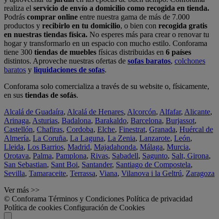
realiza el
servicio de envío a domicilio como recogida en tienda.
Podrás
comprar online
entre nuestra gama de más de 7.000
productos y
recibirlo en tu domicilio
, o bien con
recogida gratis
en nuestras tiendas física.
No esperes más para crear o renovar tu
hogar y transformarlo en un espacio con mucho estilo. Conforama
tiene 300
tiendas de muebles
físicas distribuidas en
6 países
distintos. Aproveche nuestras ofertas de
sofas baratos
,
colchones
baratos
y
liquidaciones de sofas
.
Conforama solo comercializa a través de su website o, físicamente,
en sus
tiendas de sofás
.
Alcalá de Guadaíra
,
Alcalá de Henares
,
Alcorcón
,
Alfafar
,
Alicante
,
Arinaga
,
Asturias
,
Badalona
,
Barakaldo
,
Barcelona
,
Burjassot
,
Castellón
,
Chafiras
,
Cordoba
,
Elche
,
Finestrat
,
Granada
,
Huércal de
Almería
,
La Coruña
,
La Laguna
,
La Zenia
,
Lanzarote
,
León
,
Lleida
,
Los Barrios
,
Madrid
,
Majadahonda
,
Málaga
,
Murcia
,
Orotava
,
Palma
,
Pamplona
,
Rivas
,
Sabadell
,
Sagunto
,
Salt, Girona
,
San Sebastian
,
Sant Boi
,
Santander
,
Santiago de Compostela
,
Sevilla
,
Tamaraceite
,
Terrassa
,
Viana
,
Vilanova i la Geltrú
,
Zaragoza
Ver más >>
© Conforama
Términos y Condiciones
Política de privacidad
Política de cookies
Configuración de Cookies