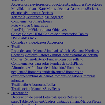
Televisión
Accesorios
Televisores
Reproductores
Adaptadores
Proyectores
Movilidad urbana
Karts
Motos eléctricas
Accesorios
Bicicletas
eléctricas
Patinetes eléctricos
Telefonía
Teléfonos fijos
Gadgets y
complementos
Smartphones
Foto y vídeo
Cámaras de
fotos
Trípodes
Videocámaras
Objetivos
Cables
Cables HDMI
Cables de alimentación
Cables
USB
Cables Jack
Consolas y videojuegos
Accesorios
Textil
Ropa de cama
Mantas
Almohadas
Colchas
Sábanas
Nórdicos
Cortinas y estores
Estores
Visillos
Cortinas
Barras de cortina
Cojines
Relleno
Exterior
Fundas
Cojín con relleno
Complementos para sofás
Fundas de sofás
Plaids
Alfombras
Alfombras de habitación
Alfombras
pequeñas
Alfombras antideslizantes
Alfombras de
exterior
Alfombras de baño
Alfombras de salón
Alfombras
infantiles
Textil baño
Albornoces
Toallas
Textil cocina
Manteles
Servilletas
Decoración
Decoración de pared
Letreros
Espejos
Relojes de
pared
Tableros
Canvas
Cuadros pintados a mano
Marcos
Placas