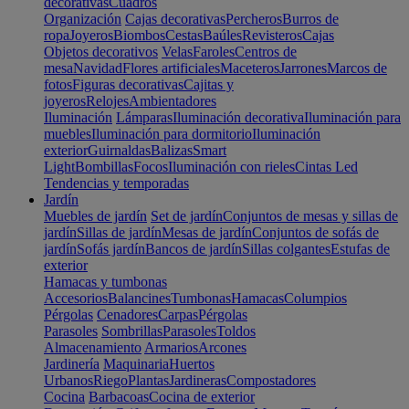
decorativas
Cuadros
Organización
Cajas decorativas
Percheros
Burros de
ropa
Joyeros
Biombos
Cestas
Baúles
Revisteros
Cajas
Objetos decorativos
Velas
Faroles
Centros de
mesa
Navidad
Flores artificiales
Maceteros
Jarrones
Marcos de
fotos
Figuras decorativas
Cajitas y
joyeros
Relojes
Ambientadores
Iluminación
Lámparas
Iluminación decorativa
Iluminación para
muebles
Iluminación para dormitorio
Iluminación
exterior
Guirnaldas
Balizas
Smart
Light
Bombillas
Focos
Iluminación con rieles
Cintas Led
Tendencias y temporadas
Jardín
Muebles de jardín
Set de jardín
Conjuntos de mesas y sillas de
jardín
Sillas de jardín
Mesas de jardín
Conjuntos de sofás de
jardín
Sofás jardín
Bancos de jardín
Sillas colgantes
Estufas de
exterior
Hamacas y tumbonas
Accesorios
Balancines
Tumbonas
Hamacas
Columpios
Pérgolas
Cenadores
Carpas
Pérgolas
Parasoles
Sombrillas
Parasoles
Toldos
Almacenamiento
Armarios
Arcones
Jardinería
Maquinaria
Huertos
Urbanos
Riego
Plantas
Jardineras
Compostadores
Cocina
Barbacoas
Cocina de exterior