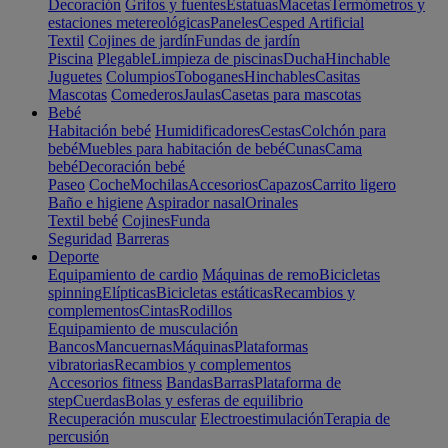
Decoración
Grifos y fuentes
Estatuas
Macetas
Termómetros y
estaciones metereológicas
Paneles
Cesped Artificial
Textil
Cojines de jardín
Fundas de jardín
Piscina
Plegable
Limpieza de piscinas
Ducha
Hinchable
Juguetes
Columpios
Toboganes
Hinchables
Casitas
Mascotas
Comederos
Jaulas
Casetas para mascotas
Bebé
Habitación bebé
Humidificadores
Cestas
Colchón para
bebé
Muebles para habitación de bebé
Cunas
Cama
bebé
Decoración bebé
Paseo
Coche
Mochilas
Accesorios
Capazos
Carrito ligero
Baño e higiene
Aspirador nasal
Orinales
Textil bebé
Cojines
Funda
Seguridad
Barreras
Deporte
Equipamiento de cardio
Máquinas de remo
Bicicletas
spinning
Elípticas
Bicicletas estáticas
Recambios y
complementos
Cintas
Rodillos
Equipamiento de musculación
Bancos
Mancuernas
Máquinas
Plataformas
vibratorias
Recambios y complementos
Accesorios fitness
Bandas
Barras
Plataforma de
step
Cuerdas
Bolas y esferas de equilibrio
Recuperación muscular
Electroestimulación
Terapia de
percusión