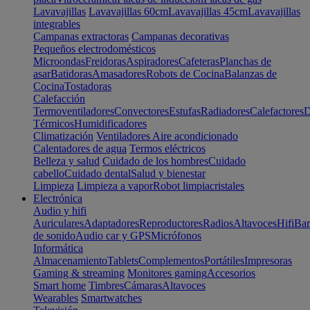
Lavavajillas
Lavavajillas 60cm
Lavavajillas 45cm
Lavavajillas
integrables
Campanas extractoras
Campanas decorativas
Pequeños electrodomésticos
Microondas
Freidoras
Aspiradores
Cafeteras
Planchas de
asar
Batidoras
Amasadores
Robots de Cocina
Balanzas de
Cocina
Tostadoras
Calefacción
Termoventiladores
Convectores
Estufas
Radiadores
Calefactores
D
Térmicos
Humidificadores
Climatización
Ventiladores
Aire acondicionado
Calentadores de agua
Termos eléctricos
Belleza y salud
Cuidado de los hombres
Cuidado
cabello
Cuidado dental
Salud y bienestar
Limpieza
Limpieza a vapor
Robot limpiacristales
Electrónica
Audio y hifi
Auriculares
Adaptadores
Reproductores
Radios
Altavoces
Hifi
Bar
de sonido
Audio car y GPS
Micrófonos
Informática
Almacenamiento
Tablets
Complementos
Portátiles
Impresoras
Gaming & streaming
Monitores gaming
Accesorios
Smart home
Timbres
Cámaras
Altavoces
Wearables
Smartwatches