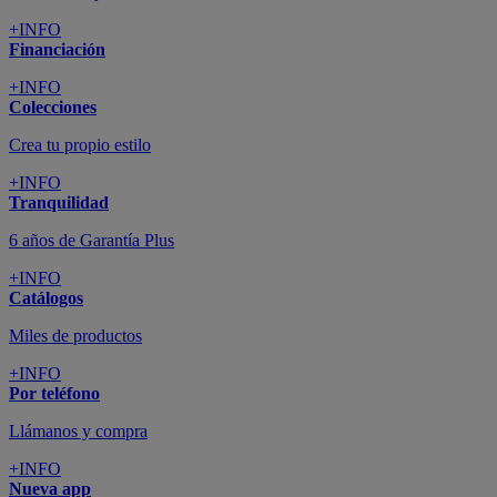
+INFO
Financiación
+INFO
Colecciones
Crea tu propio estilo
+INFO
Tranquilidad
6 años de Garantía Plus
+INFO
Catálogos
Miles de productos
+INFO
Por teléfono
Llámanos y compra
+INFO
Nueva app