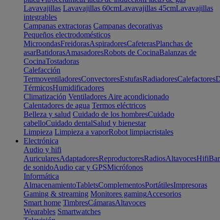
Lavavajillas
Lavavajillas 60cm
Lavavajillas 45cm
Lavavajillas
integrables
Campanas extractoras
Campanas decorativas
Pequeños electrodomésticos
Microondas
Freidoras
Aspiradores
Cafeteras
Planchas de
asar
Batidoras
Amasadores
Robots de Cocina
Balanzas de
Cocina
Tostadoras
Calefacción
Termoventiladores
Convectores
Estufas
Radiadores
Calefactores
D
Térmicos
Humidificadores
Climatización
Ventiladores
Aire acondicionado
Calentadores de agua
Termos eléctricos
Belleza y salud
Cuidado de los hombres
Cuidado
cabello
Cuidado dental
Salud y bienestar
Limpieza
Limpieza a vapor
Robot limpiacristales
Electrónica
Audio y hifi
Auriculares
Adaptadores
Reproductores
Radios
Altavoces
Hifi
Bar
de sonido
Audio car y GPS
Micrófonos
Informática
Almacenamiento
Tablets
Complementos
Portátiles
Impresoras
Gaming & streaming
Monitores gaming
Accesorios
Smart home
Timbres
Cámaras
Altavoces
Wearables
Smartwatches