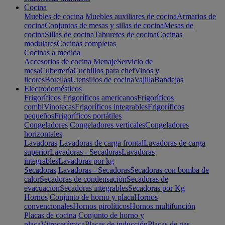
Cocina
Muebles de cocina
Muebles auxiliares de cocina
Armarios de
cocina
Conjuntos de mesas y sillas de cocina
Mesas de
cocina
Sillas de cocina
Taburetes de cocina
Cocinas
modulares
Cocinas completas
Cocinas a medida
Accesorios de cocina
Menaje
Servicio de
mesa
Cubertería
Cuchillos para chef
Vinos y
licores
Botellas
Utensilios de cocina
Vajilla
Bandejas
Electrodomésticos
Frigoríficos
Frigoríficos americanos
Frigoríficos
combi
Vinotecas
Frigoríficos integrables
Frigoríficos
pequeños
Frigoríficos portátiles
Congeladores
Congeladores verticales
Congeladores
horizontales
Lavadoras
Lavadoras de carga frontal
Lavadoras de carga
superior
Lavadoras - Secadoras
Lavadoras
integrables
Lavadoras por kg
Secadoras
Lavadoras - Secadoras
Secadoras con bomba de
calor
Secadoras de condensación
Secadoras de
evacuación
Secadoras integrables
Secadoras por Kg
Hornos
Conjunto de horno y placa
Hornos
convencionales
Hornos pirolíticos
Hornos multifunción
Placas de cocina
Conjunto de horno y
placa
Vitrocerámica
Placas de inducción
Placas de gas