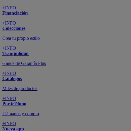
+INFO
Financiación
+INFO
Colecciones
Crea tu propio estilo
+INFO
Tranquilidad
6 años de Garantía Plus
+INFO
Catálogos
Miles de productos
+INFO
Por teléfono
Llámanos y compra
+INFO
Nueva app