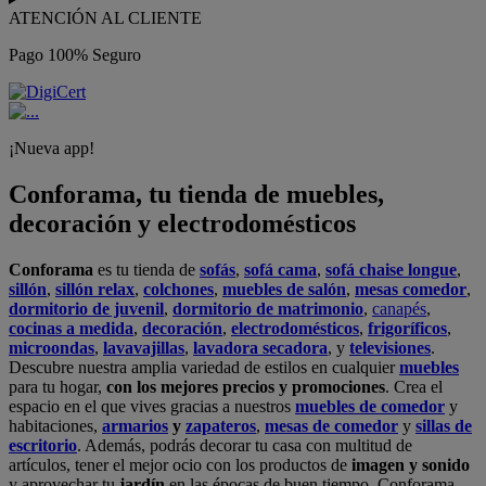
ATENCIÓN AL CLIENTE
Pago 100% Seguro
¡Nueva app!
Conforama, tu tienda de muebles,
decoración y electrodomésticos
Conforama
es tu tienda de
sofás
,
sofá cama
,
sofá chaise longue
,
sillón
,
sillón relax
,
colchones
,
muebles de salón
,
mesas comedor
,
dormitorio de juvenil
,
dormitorio de matrimonio
,
canapés
,
cocinas a medida
,
decoración
,
electrodomésticos
,
frigoríficos
,
microondas
,
lavavajillas
,
lavadora secadora
, y
televisiones
.
Descubre nuestra amplia variedad de estilos en cualquier
muebles
para tu hogar,
con los mejores precios y promociones
. Crea el
espacio en el que vives gracias a nuestros
muebles de comedor
y
habitaciones,
armarios
y
zapateros
,
mesas de comedor
y
sillas de
escritorio
. Además, podrás decorar tu casa con multitud de
artículos, tener el mejor ocio con los productos de
imagen y sonido
y aprovechar tu
jardín
en las épocas de buen tiempo. Conforama