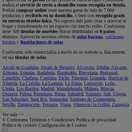
realiza el
servicio de envío a domicilio como recogida en tienda.
Podrás
comprar online
entre nuestra gama de más de 7.000
productos y
recibirlo en tu domicilio
, o bien con
recogida gratis
en nuestras tiendas física.
No esperes más para crear o renovar tu
hogar y transformarlo en un espacio con mucho estilo. Conforama
tiene 300
tiendas de muebles
físicas distribuidas en
6 países
distintos. Aproveche nuestras ofertas de
sofas baratos
,
colchones
baratos
y
liquidaciones de sofas
.
Conforama solo comercializa a través de su website o, físicamente,
en sus
tiendas de sofás
.
Alcalá de Guadaíra
,
Alcalá de Henares
,
Alcorcón
,
Alfafar
,
Alicante
,
Arinaga
,
Asturias
,
Badalona
,
Barakaldo
,
Barcelona
,
Burjassot
,
Castellón
,
Chafiras
,
Cordoba
,
Elche
,
Finestrat
,
Granada
,
Huércal de
Almería
,
La Coruña
,
La Laguna
,
La Zenia
,
Lanzarote
,
León
,
Lleida
,
Los Barrios
,
Madrid
,
Majadahonda
,
Málaga
,
Murcia
,
Orotava
,
Palma
,
Pamplona
,
Rivas
,
Sabadell
,
Sagunto
,
Salt, Girona
,
San Sebastian
,
Sant Boi
,
Santander
,
Santiago de Compostela
,
Sevilla
,
Tamaraceite
,
Terrassa
,
Viana
,
Vilanova i la Geltrú
,
Zaragoza
Ver más >>
© Conforama
Términos y Condiciones
Política de privacidad
Política de cookies
Configuración de Cookies