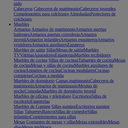
nido
Cabeceros
Cabeceros de matrimonio
Cabeceros juveniles
Complementos para colchones
Almohadas
Protectores de
colchones
Muebles
Armarios
Armarios de matrimonio
Armarios puertas
batientes
Armarios puertas correderas
Armarios
juvenil
Armarios infantiles
Armarios esquineros
Armarios
vestidores
Armarios auxiliares
Zapateros
Muebles de salón
Sillas
Mesas de salón
Muebles
TV
Vitrinas
Aparadores
Estanterias
Muebles recibidores
Muebles de cocina
Sillas de cocinas
Taburetes de cocina
Mesas
de cocina
Mesas y sillas de cocina
Muebles auxiliares de
cocina
Armarios de cocina
Cocinas modulares
Cocinas
completas
Cocinas a medida
Muebles de dormitorio
Camas matrimonio
Cabeceros de
matrimonio
Armarios de matrimonio
Mesitas de
noche
Comodas
Muebles de dormitorio juvenil
Muebles de oficina y teletrabajo
Escritorios
Sillas de
escritorio
Estanterías
Muebles de Gaming
Sillas gaming
Escritorios gaming
Sillas
Taburetes
Bancos
Sillas de comedor
Sillas
infantiles
Complementos para sillas
Mesas
Conjuntos de mesas y sillas
Mesas extensibles
Mesas
altas
Mesas multiusos