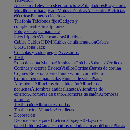
Televisión
Accesorios
Televisores
Reproductores
Adaptadores
Proyectores
Movilidad urbana
Karts
Motos eléctricas
Accesorios
Bicicletas
eléctricas
Patinetes eléctricos
Telefonía
Teléfonos fijos
Gadgets y
complementos
Smartphones
Foto y vídeo
Cámaras de
fotos
Trípodes
Videocámaras
Objetivos
Cables
Cables HDMI
Cables de alimentación
Cables
USB
Cables Jack
Consolas y videojuegos
Accesorios
Textil
Ropa de cama
Mantas
Almohadas
Colchas
Sábanas
Nórdicos
Cortinas y estores
Estores
Visillos
Cortinas
Barras de cortina
Cojines
Relleno
Exterior
Fundas
Cojín con relleno
Complementos para sofás
Fundas de sofás
Plaids
Alfombras
Alfombras de habitación
Alfombras
pequeñas
Alfombras antideslizantes
Alfombras de
exterior
Alfombras de baño
Alfombras de salón
Alfombras
infantiles
Textil baño
Albornoces
Toallas
Textil cocina
Manteles
Servilletas
Decoración
Decoración de pared
Letreros
Espejos
Relojes de
pared
Tableros
Canvas
Cuadros pintados a mano
Marcos
Placas