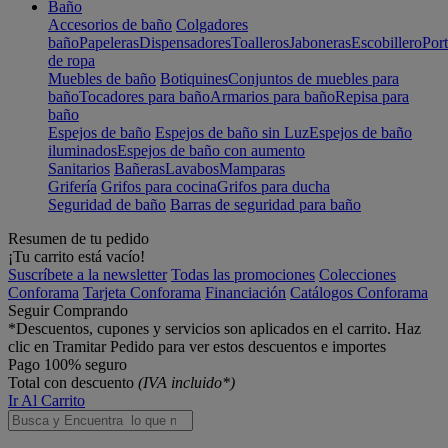
Baño
Accesorios de baño
Colgadores
baño
Papeleras
Dispensadores
Toalleros
Jaboneras
Escobillero
Port
de ropa
Muebles de baño
Botiquines
Conjuntos de muebles para
baño
Tocadores para baño
Armarios para baño
Repisa para
baño
Espejos de baño
Espejos de baño sin Luz
Espejos de baño
iluminados
Espejos de baño con aumento
Sanitarios
Bañeras
Lavabos
Mamparas
Grifería
Grifos para cocina
Grifos para ducha
Seguridad de baño
Barras de seguridad para baño
Resumen de tu pedido
¡Tu carrito está vacío!
Suscríbete a la newsletter
Todas las promociones
Colecciones
Conforama
Tarjeta Conforama
Financiación
Catálogos Conforama
Seguir Comprando
*Descuentos, cupones y servicios son aplicados en el carrito. Haz
clic en Tramitar Pedido para ver estos descuentos e importes
Pago 100% seguro
Total con descuento
(IVA incluido*)
Ir Al Carrito