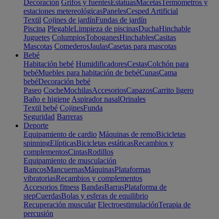
Decoración
Grifos y fuentes
Estatuas
Macetas
Termómetros y
estaciones metereológicas
Paneles
Cesped Artificial
Textil
Cojines de jardín
Fundas de jardín
Piscina
Plegable
Limpieza de piscinas
Ducha
Hinchable
Juguetes
Columpios
Toboganes
Hinchables
Casitas
Mascotas
Comederos
Jaulas
Casetas para mascotas
Bebé
Habitación bebé
Humidificadores
Cestas
Colchón para
bebé
Muebles para habitación de bebé
Cunas
Cama
bebé
Decoración bebé
Paseo
Coche
Mochilas
Accesorios
Capazos
Carrito ligero
Baño e higiene
Aspirador nasal
Orinales
Textil bebé
Cojines
Funda
Seguridad
Barreras
Deporte
Equipamiento de cardio
Máquinas de remo
Bicicletas
spinning
Elípticas
Bicicletas estáticas
Recambios y
complementos
Cintas
Rodillos
Equipamiento de musculación
Bancos
Mancuernas
Máquinas
Plataformas
vibratorias
Recambios y complementos
Accesorios fitness
Bandas
Barras
Plataforma de
step
Cuerdas
Bolas y esferas de equilibrio
Recuperación muscular
Electroestimulación
Terapia de
percusión