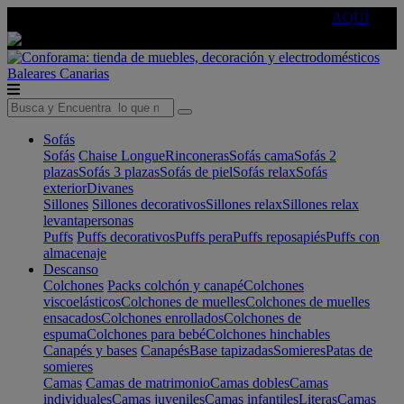
🔵Cambia tu electro con
-10% EXTRA
de descuento ☑️
AQUÍ
Baleares
Canarias
Sofás
Sofás
Chaise Longue
Rinconeras
Sofás cama
Sofás 2
plazas
Sofás 3 plazas
Sofás de piel
Sofás relax
Sofás
exterior
Divanes
Sillones
Sillones decorativos
Sillones relax
Sillones relax
levantapersonas
Puffs
Puffs decorativos
Puffs pera
Puffs reposapiés
Puffs con
almacenaje
Descanso
Colchones
Packs colchón y canapé
Colchones
viscoelásticos
Colchones de muelles
Colchones de muelles
ensacados
Colchones enrollados
Colchones de
espuma
Colchones para bebé
Colchones hinchables
Canapés y bases
Canapés
Base tapizadas
Somieres
Patas de
somieres
Camas
Camas de matrimonio
Camas dobles
Camas
individuales
Camas juveniles
Camas infantiles
Literas
Camas