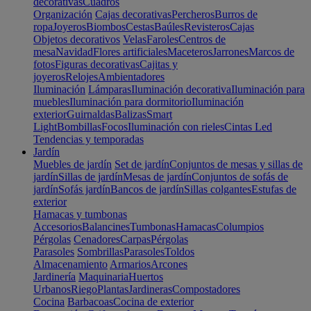
decorativas
Cuadros
Organización
Cajas decorativas
Percheros
Burros de
ropa
Joyeros
Biombos
Cestas
Baúles
Revisteros
Cajas
Objetos decorativos
Velas
Faroles
Centros de
mesa
Navidad
Flores artificiales
Maceteros
Jarrones
Marcos de
fotos
Figuras decorativas
Cajitas y
joyeros
Relojes
Ambientadores
Iluminación
Lámparas
Iluminación decorativa
Iluminación para
muebles
Iluminación para dormitorio
Iluminación
exterior
Guirnaldas
Balizas
Smart
Light
Bombillas
Focos
Iluminación con rieles
Cintas Led
Tendencias y temporadas
Jardín
Muebles de jardín
Set de jardín
Conjuntos de mesas y sillas de
jardín
Sillas de jardín
Mesas de jardín
Conjuntos de sofás de
jardín
Sofás jardín
Bancos de jardín
Sillas colgantes
Estufas de
exterior
Hamacas y tumbonas
Accesorios
Balancines
Tumbonas
Hamacas
Columpios
Pérgolas
Cenadores
Carpas
Pérgolas
Parasoles
Sombrillas
Parasoles
Toldos
Almacenamiento
Armarios
Arcones
Jardinería
Maquinaria
Huertos
Urbanos
Riego
Plantas
Jardineras
Compostadores
Cocina
Barbacoas
Cocina de exterior