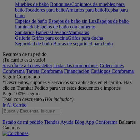
Muebles de baño
Botiquines
Conjuntos de muebles para
baño
Tocadores para baño
Armarios para baño
Repisa para
baño
Espejos de baño
Espejos de baño sin Luz
Espejos de baño
iluminados
Espejos de baño con aumento
Sanitarios
Bañeras
Lavabos
Mamparas
Grifería
Grifos para cocina
Grifos para ducha
Seguridad de baño
Barras de seguridad para baño
Resumen de tu pedido
¡Tu carrito está vacío!
Suscríbete a la newsletter
Todas las promociones
Colecciones
Conforama
Tarjeta Conforama
Financiación
Catálogos Conforama
Seguir Comprando
*Descuentos, cupones y servicios son aplicados en el carrito. Haz
clic en Tramitar Pedido para ver estos descuentos e importes
Pago 100% seguro
Total con descuento
(IVA incluido*)
Ir Al Carrito
Estado de mi pedido
Tiendas
Ayuda
Blog
App Conforama
Baleares
Canarias