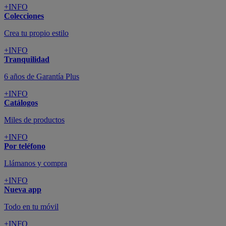
+INFO
Colecciones
Crea tu propio estilo
+INFO
Tranquilidad
6 años de Garantía Plus
+INFO
Catálogos
Miles de productos
+INFO
Por teléfono
Llámanos y compra
+INFO
Nueva app
Todo en tu móvil
+INFO