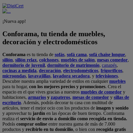
¡Nueva app!
Conforama, tu tienda de muebles,
decoración y electrodomésticos
Conforama
es tu tienda de
sofás
,
sofá cama
,
sofá chaise longue
,
sillón
,
sillón relax
,
colchones
,
muebles de salón
,
mesas comedor
,
dormitorio de juvenil
,
dormitorio de matrimonio
,
canapés
,
cocinas a medida
,
decoración
,
electrodomésticos
,
frigoríficos
,
microondas
,
lavavajillas
,
lavadora secadora
, y
televisiones
.
Descubre nuestra amplia variedad de estilos en cualquier
muebles
para tu hogar,
con los mejores precios y promociones
. Crea el
espacio en el que vives gracias a nuestros
muebles de comedor
y
habitaciones,
armarios
y
zapateros
,
mesas de comedor
y
sillas de
escritorio
. Además, podrás decorar tu casa con multitud de
artículos, tener el mejor ocio con los productos de
imagen y sonido
y aprovechar tu
jardín
en las épocas de buen tiempo. Conforama
realiza el
servicio de envío a domicilio como recogida en tienda.
Podrás
comprar online
entre nuestra gama de más de 7.000
productos y
recibirlo en tu domicilio
, o bien con
recogida gratis