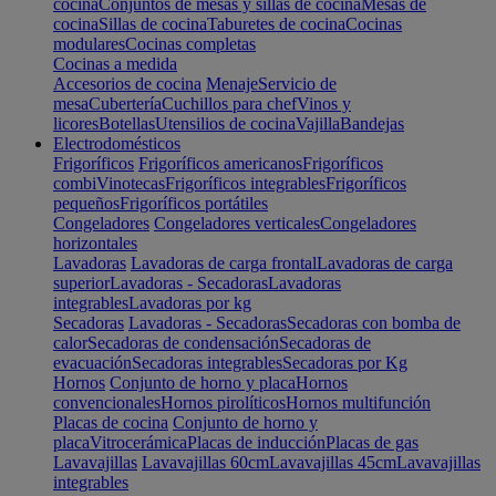
cocina
Conjuntos de mesas y sillas de cocina
Mesas de
cocina
Sillas de cocina
Taburetes de cocina
Cocinas
modulares
Cocinas completas
Cocinas a medida
Accesorios de cocina
Menaje
Servicio de
mesa
Cubertería
Cuchillos para chef
Vinos y
licores
Botellas
Utensilios de cocina
Vajilla
Bandejas
Electrodomésticos
Frigoríficos
Frigoríficos americanos
Frigoríficos
combi
Vinotecas
Frigoríficos integrables
Frigoríficos
pequeños
Frigoríficos portátiles
Congeladores
Congeladores verticales
Congeladores
horizontales
Lavadoras
Lavadoras de carga frontal
Lavadoras de carga
superior
Lavadoras - Secadoras
Lavadoras
integrables
Lavadoras por kg
Secadoras
Lavadoras - Secadoras
Secadoras con bomba de
calor
Secadoras de condensación
Secadoras de
evacuación
Secadoras integrables
Secadoras por Kg
Hornos
Conjunto de horno y placa
Hornos
convencionales
Hornos pirolíticos
Hornos multifunción
Placas de cocina
Conjunto de horno y
placa
Vitrocerámica
Placas de inducción
Placas de gas
Lavavajillas
Lavavajillas 60cm
Lavavajillas 45cm
Lavavajillas
integrables