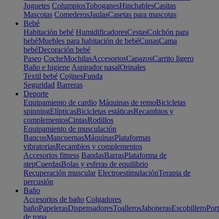
Juguetes
Columpios
Toboganes
Hinchables
Casitas
Mascotas
Comederos
Jaulas
Casetas para mascotas
Bebé
Habitación bebé
Humidificadores
Cestas
Colchón para
bebé
Muebles para habitación de bebé
Cunas
Cama
bebé
Decoración bebé
Paseo
Coche
Mochilas
Accesorios
Capazos
Carrito ligero
Baño e higiene
Aspirador nasal
Orinales
Textil bebé
Cojines
Funda
Seguridad
Barreras
Deporte
Equipamiento de cardio
Máquinas de remo
Bicicletas
spinning
Elípticas
Bicicletas estáticas
Recambios y
complementos
Cintas
Rodillos
Equipamiento de musculación
Bancos
Mancuernas
Máquinas
Plataformas
vibratorias
Recambios y complementos
Accesorios fitness
Bandas
Barras
Plataforma de
step
Cuerdas
Bolas y esferas de equilibrio
Recuperación muscular
Electroestimulación
Terapia de
percusión
Baño
Accesorios de baño
Colgadores
baño
Papeleras
Dispensadores
Toalleros
Jaboneras
Escobillero
Port
de ropa