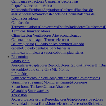
Campanas extractoras
Campanas decorativas
Pequeños electrodomésticos
Microondas
Freidoras
Aspiradores
Cafeteras
Planchas de
asar
Batidoras
Amasadores
Robots de Cocina
Balanzas de
Cocina
Tostadoras
Calefacción
Termoventiladores
Convectores
Estufas
Radiadores
Calefactores
D
Térmicos
Humidificadores
Climatización
Ventiladores
Aire acondicionado
Calentadores de agua
Termos eléctricos
Belleza y salud
Cuidado de los hombres
Cuidado
cabello
Cuidado dental
Salud y bienestar
Limpieza
Limpieza a vapor
Robot limpiacristales
Electrónica
Audio y hifi
Auriculares
Adaptadores
Reproductores
Radios
Altavoces
Hifi
Bar
de sonido
Audio car y GPS
Micrófonos
Informática
Almacenamiento
Tablets
Complementos
Portátiles
Impresoras
Gaming & streaming
Monitores gaming
Accesorios
Smart home
Timbres
Cámaras
Altavoces
Wearables
Smartwatches
Televisión
Accesorios
Televisores
Reproductores
Adaptadores
Proyectores
Movilidad urbana
Karts
Motos eléctricas
Accesorios
Bicicletas