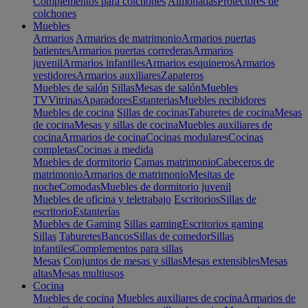
Complementos para colchones
Almohadas
Protectores de
colchones
Muebles
Armarios
Armarios de matrimonio
Armarios puertas
batientes
Armarios puertas correderas
Armarios
juvenil
Armarios infantiles
Armarios esquineros
Armarios
vestidores
Armarios auxiliares
Zapateros
Muebles de salón
Sillas
Mesas de salón
Muebles
TV
Vitrinas
Aparadores
Estanterias
Muebles recibidores
Muebles de cocina
Sillas de cocinas
Taburetes de cocina
Mesas
de cocina
Mesas y sillas de cocina
Muebles auxiliares de
cocina
Armarios de cocina
Cocinas modulares
Cocinas
completas
Cocinas a medida
Muebles de dormitorio
Camas matrimonio
Cabeceros de
matrimonio
Armarios de matrimonio
Mesitas de
noche
Comodas
Muebles de dormitorio juvenil
Muebles de oficina y teletrabajo
Escritorios
Sillas de
escritorio
Estanterías
Muebles de Gaming
Sillas gaming
Escritorios gaming
Sillas
Taburetes
Bancos
Sillas de comedor
Sillas
infantiles
Complementos para sillas
Mesas
Conjuntos de mesas y sillas
Mesas extensibles
Mesas
altas
Mesas multiusos
Cocina
Muebles de cocina
Muebles auxiliares de cocina
Armarios de