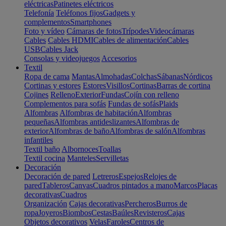
eléctricas
Patinetes eléctricos
Telefonía
Teléfonos fijos
Gadgets y
complementos
Smartphones
Foto y vídeo
Cámaras de fotos
Trípodes
Videocámaras
Cables
Cables HDMI
Cables de alimentación
Cables
USB
Cables Jack
Consolas y videojuegos
Accesorios
Textil
Ropa de cama
Mantas
Almohadas
Colchas
Sábanas
Nórdicos
Cortinas y estores
Estores
Visillos
Cortinas
Barras de cortina
Cojines
Relleno
Exterior
Fundas
Cojín con relleno
Complementos para sofás
Fundas de sofás
Plaids
Alfombras
Alfombras de habitación
Alfombras
pequeñas
Alfombras antideslizantes
Alfombras de
exterior
Alfombras de baño
Alfombras de salón
Alfombras
infantiles
Textil baño
Albornoces
Toallas
Textil cocina
Manteles
Servilletas
Decoración
Decoración de pared
Letreros
Espejos
Relojes de
pared
Tableros
Canvas
Cuadros pintados a mano
Marcos
Placas
decorativas
Cuadros
Organización
Cajas decorativas
Percheros
Burros de
ropa
Joyeros
Biombos
Cestas
Baúles
Revisteros
Cajas
Objetos decorativos
Velas
Faroles
Centros de