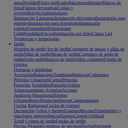
mesa
Navidad
Flores artificiales
Maceteros
Jarrones
Marcos de
fotos
Figuras decorativas
Cajitas y
joyeros
Relojes
Ambientadores
Iluminación
Lámparas
Iluminación decorativa
Iluminación para
muebles
Iluminación para dormitorio
Iluminación
exterior
Guirnaldas
Balizas
Smart
Light
Bombillas
Focos
Iluminación con rieles
Cintas Led
Tendencias y temporadas
Jardín
Muebles de jardín
Set de jardín
Conjuntos de mesas y sillas de
jardín
Sillas de jardín
Mesas de jardín
Conjuntos de sofás de
jardín
Sofás jardín
Bancos de jardín
Sillas colgantes
Estufas de
exterior
Hamacas y tumbonas
Accesorios
Balancines
Tumbonas
Hamacas
Columpios
Pérgolas
Cenadores
Carpas
Pérgolas
Parasoles
Sombrillas
Parasoles
Toldos
Almacenamiento
Armarios
Arcones
Jardinería
Maquinaria
Huertos
Urbanos
Riego
Plantas
Jardineras
Compostadores
Cocina
Barbacoas
Cocina de exterior
Decoración
Grifos y fuentes
Estatuas
Macetas
Termómetros y
estaciones metereológicas
Paneles
Cesped Artificial
Textil
Cojines de jardín
Fundas de jardín
Piscina
Plegable
Limpieza de piscinas
Ducha
Hinchable