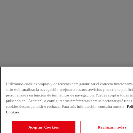
Utilizamos cookies propias y de terceros para garantizar el correcto funcionami
sitio web, analizar la navegación, mejorar nuestros servicios y mostrarte public
personalizada en función de tus hábitos de navegación. Puedes aceptar todas la
pulsando en “Aceptar”, o configurar tus preferencias para seleccionar qué tipos
cookies deseas permitir o rechazar. Para más información, consulta nuestra
Pol
Cookies
Aceptar Cookies
Rechazar todas