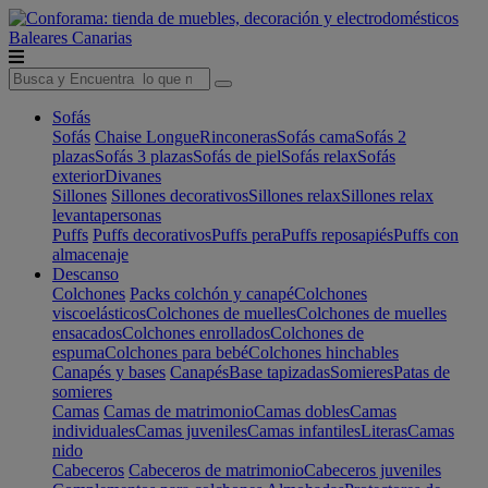
Baleares
Canarias
Sofás
Sofás
Chaise Longue
Rinconeras
Sofás cama
Sofás 2
plazas
Sofás 3 plazas
Sofás de piel
Sofás relax
Sofás
exterior
Divanes
Sillones
Sillones decorativos
Sillones relax
Sillones relax
levantapersonas
Puffs
Puffs decorativos
Puffs pera
Puffs reposapiés
Puffs con
almacenaje
Descanso
Colchones
Packs colchón y canapé
Colchones
viscoelásticos
Colchones de muelles
Colchones de muelles
ensacados
Colchones enrollados
Colchones de
espuma
Colchones para bebé
Colchones hinchables
Canapés y bases
Canapés
Base tapizadas
Somieres
Patas de
somieres
Camas
Camas de matrimonio
Camas dobles
Camas
individuales
Camas juveniles
Camas infantiles
Literas
Camas
nido
Cabeceros
Cabeceros de matrimonio
Cabeceros juveniles