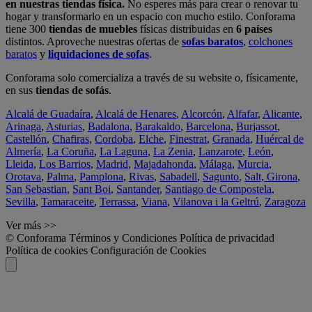
en nuestras tiendas física.
No esperes más para crear o renovar tu
hogar y transformarlo en un espacio con mucho estilo. Conforama
tiene 300
tiendas de muebles
físicas distribuidas en
6 países
distintos. Aproveche nuestras ofertas de
sofas baratos
,
colchones
baratos
y
liquidaciones de sofas
.
Conforama solo comercializa a través de su website o, físicamente,
en sus
tiendas de sofás
.
Alcalá de Guadaíra
,
Alcalá de Henares
,
Alcorcón
,
Alfafar
,
Alicante
,
Arinaga
,
Asturias
,
Badalona
,
Barakaldo
,
Barcelona
,
Burjassot
,
Castellón
,
Chafiras
,
Cordoba
,
Elche
,
Finestrat
,
Granada
,
Huércal de
Almería
,
La Coruña
,
La Laguna
,
La Zenia
,
Lanzarote
,
León
,
Lleida
,
Los Barrios
,
Madrid
,
Majadahonda
,
Málaga
,
Murcia
,
Orotava
,
Palma
,
Pamplona
,
Rivas
,
Sabadell
,
Sagunto
,
Salt, Girona
,
San Sebastian
,
Sant Boi
,
Santander
,
Santiago de Compostela
,
Sevilla
,
Tamaraceite
,
Terrassa
,
Viana
,
Vilanova i la Geltrú
,
Zaragoza
Ver más >>
© Conforama
Términos y Condiciones
Política de privacidad
Política de cookies
Configuración de Cookies