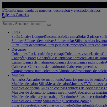
🔵Cambia tu electro con
-10% EXTRA
de descuento ☑️
AQUÍ
Baleares
Canarias
Sofás
Sofás
Chaise Longue
Rinconeras
Sofás cama
Sofás 2 plazas
Sofá
Sillones
Sillones decorativos
Sillones relax
Sillones relax levant
Puffs
Puffs decorativos
Puffs pera
Puffs reposapiés
Puffs con al
Descanso
Colchones
Packs colchón y canapé
Colchones viscoelásticos
Col
Canapés y bases
Canapés
Base tapizadas
Somieres
Patas de somi
Camas
Camas de matrimonio
Camas dobles
Camas individuales
Cabeceros
Cabeceros de matrimonio
Cabeceros juveniles
Complementos para colchones
Almohadas
Protectores de colch
Muebles
Armarios
Armarios de matrimonio
Armarios puertas batientes
Ar
Muebles de salón
Sillas
Mesas de salón
Muebles TV
Vitrinas
Apa
Muebles de cocina
Sillas de cocinas
Taburetes de cocina
Mesas d
Muebles de dormitorio
Camas matrimonio
Cabeceros de matrim
Muebles de oficina y teletrabajo
Escritorios
Sillas de escritorio
Es
Muebles de Gaming
Sillas gaming
Escritorios gaming
Sillas
Taburetes
Bancos
Sillas de comedor
Sillas infantiles
Complem