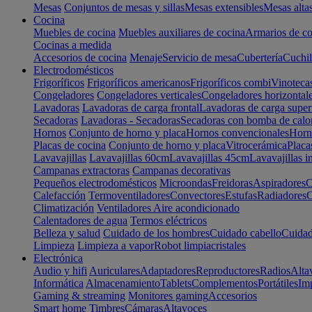
Mesas
Conjuntos de mesas y sillas
Mesas extensibles
Mesas alta
Cocina
Muebles de cocina
Muebles auxiliares de cocina
Armarios de co
Cocinas a medida
Accesorios de cocina
Menaje
Servicio de mesa
Cubertería
Cuchil
Electrodomésticos
Frigoríficos
Frigoríficos americanos
Frigoríficos combi
Vinoteca
Congeladores
Congeladores verticales
Congeladores horizontal
Lavadoras
Lavadoras de carga frontal
Lavadoras de carga super
Secadoras
Lavadoras - Secadoras
Secadoras con bomba de calo
Hornos
Conjunto de horno y placa
Hornos convencionales
Horno
Placas de cocina
Conjunto de horno y placa
Vitrocerámica
Placa
Lavavajillas
Lavavajillas 60cm
Lavavajillas 45cm
Lavavajillas i
Campanas extractoras
Campanas decorativas
Pequeños electrodomésticos
Microondas
Freidoras
Aspiradores
C
Calefacción
Termoventiladores
Convectores
Estufas
Radiadores
C
Climatización
Ventiladores
Aire acondicionado
Calentadores de agua
Termos eléctricos
Belleza y salud
Cuidado de los hombres
Cuidado cabello
Cuidad
Limpieza
Limpieza a vapor
Robot limpiacristales
Electrónica
Audio y hifi
Auriculares
Adaptadores
Reproductores
Radios
Alta
Informática
Almacenamiento
Tablets
Complementos
Portátiles
Im
Gaming & streaming
Monitores gaming
Accesorios
Smart home
Timbres
Cámaras
Altavoces