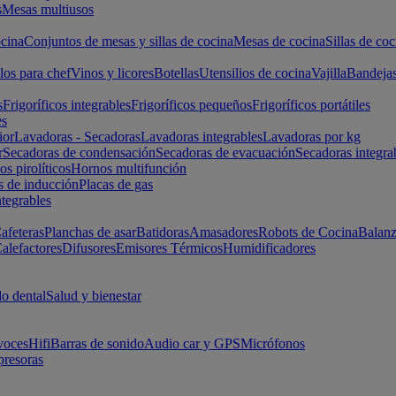
s
Mesas multiusos
cina
Conjuntos de mesas y sillas de cocina
Mesas de cocina
Sillas de coc
los para chef
Vinos y licores
Botellas
Utensilios de cocina
Vajilla
Bandeja
s
Frigoríficos integrables
Frigoríficos pequeños
Frigoríficos portátiles
es
ior
Lavadoras - Secadoras
Lavadoras integrables
Lavadoras por kg
r
Secadoras de condensación
Secadoras de evacuación
Secadoras integra
s pirolíticos
Hornos multifunción
s de inducción
Placas de gas
ntegrables
afeteras
Planchas de asar
Batidoras
Amasadores
Robots de Cocina
Balanz
alefactores
Difusores
Emisores Térmicos
Humidificadores
o dental
Salud y bienestar
voces
Hifi
Barras de sonido
Audio car y GPS
Micrófonos
presoras