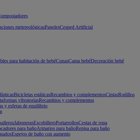
ompostadores
aciones metereológicas
Paneles
Cesped Artificial
les para habitación de bebé
Cunas
Cama bebé
Decoración bebé
lípticas
Bicicletas estáticas
Recambios y complementos
Cintas
Rodillos
taformas vibratorias
Recambios y complementos
s y esferas de equilibrio
ón
alleros
Jaboneras
Escobillero
Portarrollos
Cestas de ropa
cadores para baño
Armarios para baño
Repisa para baño
inados
Espejos de baño con aumento