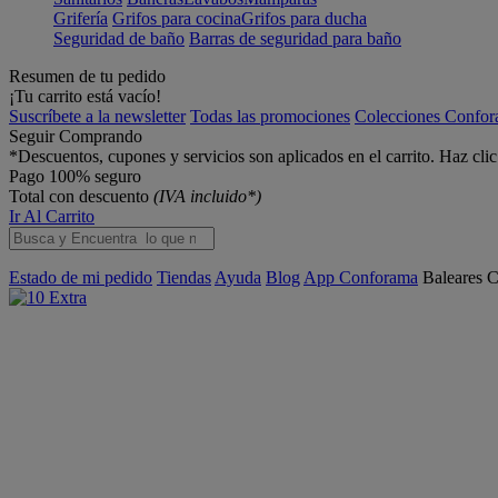
Grifería
Grifos para cocina
Grifos para ducha
Seguridad de baño
Barras de seguridad para baño
Resumen de tu pedido
¡Tu carrito está vacío!
Suscríbete a la newsletter
Todas las promociones
Colecciones Confo
Seguir Comprando
*Descuentos, cupones y servicios son aplicados en el carrito. Haz cli
Pago 100% seguro
Total con descuento
(IVA incluido*)
Ir Al Carrito
Estado de mi pedido
Tiendas
Ayuda
Blog
App Conforama
Baleares
C