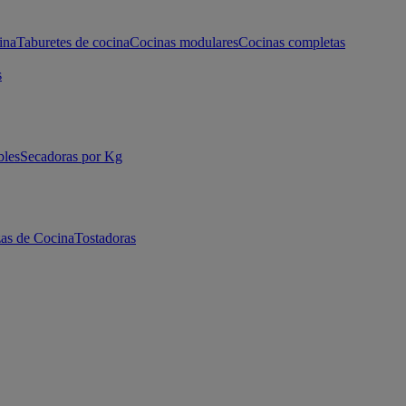
ina
Taburetes de cocina
Cocinas modulares
Cocinas completas
s
bles
Secadoras por Kg
as de Cocina
Tostadoras