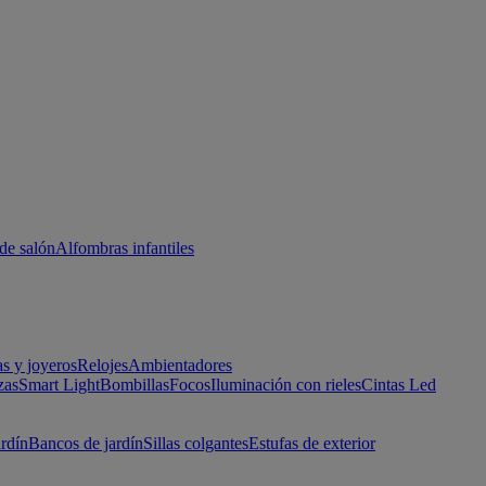
de salón
Alfombras infantiles
as y joyeros
Relojes
Ambientadores
zas
Smart Light
Bombillas
Focos
Iluminación con rieles
Cintas Led
ardín
Bancos de jardín
Sillas colgantes
Estufas de exterior