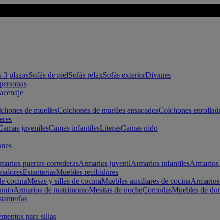
s 3 plazas
Sofás de piel
Sofás relax
Sofás exterior
Divanes
apersonas
macenaje
chones de muelles
Colchones de muelles ensacados
Colchones enrollad
eres
Camas juveniles
Camas infantiles
Literas
Camas nido
ones
marios puertas correderas
Armarios juvenil
Armarios infantiles
Armarios 
radores
Estanterias
Muebles recibidores
e cocina
Mesas y sillas de cocina
Muebles auxiliares de cocina
Armarios
onio
Armarios de matrimonio
Mesitas de noche
Comodas
Muebles de dor
tanterías
entos para sillas