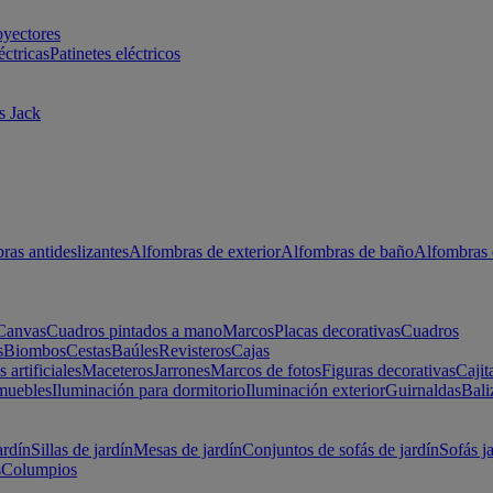
oyectores
éctricas
Patinetes eléctricos
s Jack
ras antideslizantes
Alfombras de exterior
Alfombras de baño
Alfombras 
Canvas
Cuadros pintados a mano
Marcos
Placas decorativas
Cuadros
s
Biombos
Cestas
Baúles
Revisteros
Cajas
s artificiales
Maceteros
Jarrones
Marcos de fotos
Figuras decorativas
Cajit
muebles
Iluminación para dormitorio
Iluminación exterior
Guirnaldas
Bali
ardín
Sillas de jardín
Mesas de jardín
Conjuntos de sofás de jardín
Sofás j
s
Columpios