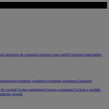
os
Colchones de espuma
Colchones para bebé
Colchones hinchables
esquineros
Armarios vestidores
Armarios auxiliares
Zapateros
 de cocina
Cocinas modulares
Cocinas completas
Cocinas a medida
mitorio juvenil