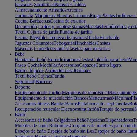
Parasoles
Sombrillas
Parasoles
Toldos
Almacenamiento
Armarios
Arcones
Jardinería
Maquinaria
Huertos Urbanos
Riego
Plantas
Jardineras
C
Cocina
Barbacoas
Cocina de exterior
Decoración
Grifos y fuentes
Estatuas
Macetas
Termómetros y est
Textil
Cojines de jardín
Fundas de jardín
Piscina
Plegable
Limpieza de piscinas
Ducha
Hinchable
Juguetes
Columpios
Toboganes
Hinchables
Casitas
Mascotas
Comederos
Jaulas
Casetas para mascotas
Bebé
Habitación bebé
Humidificadores
Cestas
Colchón para bebé
Mueb
Paseo
Coche
Mochilas
Accesorios
Capazos
Carrito ligero
Baño e higiene
Aspirador nasal
Orinales
Textil bebé
Cojines
Funda
Seguridad
Barreras
Deporte
Equipamiento de cardio
Máquinas de remo
Bicicletas spinning
E
Equipamiento de musculación
Bancos
Mancuernas
Máquinas
Pla
Accesorios fitness
Bandas
Barras
Plataforma de step
Cuerdas
Bola
Recuperación muscular
Electroestimulación
Terapia de percusi
Baño
Accesorios de baño
Colgadores baño
Papeleras
Dispensadores
To
Muebles de baño
Botiquines
Conjuntos de muebles para baño
To
Espejos de baño
Espejos de baño sin Luz
Espejos de baño ilum
Sanitarios
Bañeras
Lavabos
Mamparas