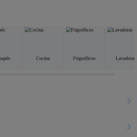
napés
Cocina
Frigoríficos
Lavadoras