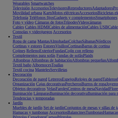
Wearables
Smartwatches
Televisión
Accesorios
Televisores
Reproductores
Adaptadores
Pr
Movilidad urbana
Karts
Motos eléctricas
Accesorios
Bicicletas el
Telefonía
Teléfonos fijos
Gadgets y complementos
Smartphones
Foto y vídeo
Cámaras de fotos
Trípodes
Videocámaras
Cables
Cables HDMI
Cables de alimentación
Cables USB
Cable
Consolas y videojuegos
Accesorios
Textil
Ropa de cama
Mantas
Almohadas
Colchas
Sábanas
Nórdicos
Cortinas y estores
Estores
Visillos
Cortinas
Barras de cortina
Cojines
Relleno
Exterior
Fundas
Cojín con relleno
Complementos para sofás
Fundas de sofás
Plaids
Alfombras
Alfombras de habitación
Alfombras pequeñas
Alfomb
Textil baño
Albornoces
Toallas
Textil cocina
Manteles
Servilletas
Decoración
Decoración de pared
Letreros
Espejos
Relojes de pared
Tableros
Organización
Cajas decorativas
Percheros
Burros de ropa
Joyero
Objetos decorativos
Velas
Faroles
Centros de mesa
Navidad
Flore
Iluminación
Lámparas
Iluminación decorativa
Iluminación para 
Tendencias y temporadas
Jardín
Muebles de jardín
Set de jardín
Conjuntos de mesas y sillas de j
Hamacas y tumbonas
Accesorios
Balancines
Tumbonas
Hamaca
Pérgolas
Cenadores
Carpas
Pérgolas