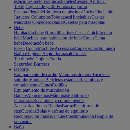
estaciones metereológicas
Paneles
Cesped Artificial
Textil
Cojines de jardín
Fundas de jardín
Piscina
Plegable
Limpieza de piscinas
Ducha
Hinchable
Juguetes
Columpios
Toboganes
Hinchables
Casitas
Mascotas
Comederos
Jaulas
Casetas para mascotas
Bebé
Habitación bebé
Humidificadores
Cestas
Colchón para
bebé
Muebles para habitación de bebé
Cunas
Cama
bebé
Decoración bebé
Paseo
Coche
Mochilas
Accesorios
Capazos
Carrito ligero
Baño e higiene
Aspirador nasal
Orinales
Textil bebé
Cojines
Funda
Seguridad
Barreras
Deporte
Equipamiento de cardio
Máquinas de remo
Bicicletas
spinning
Elípticas
Bicicletas estáticas
Recambios y
complementos
Cintas
Rodillos
Equipamiento de musculación
Bancos
Mancuernas
Máquinas
Plataformas
vibratorias
Recambios y complementos
Accesorios fitness
Bandas
Barras
Plataforma de
step
Cuerdas
Bolas y esferas de equilibrio
Recuperación muscular
Electroestimulación
Terapia de
percusión
Baño