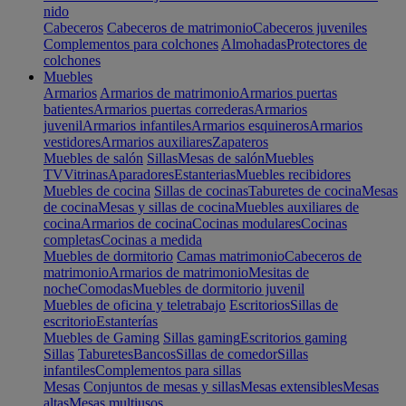
nido
Cabeceros
Cabeceros de matrimonio
Cabeceros juveniles
Complementos para colchones
Almohadas
Protectores de
colchones
Muebles
Armarios
Armarios de matrimonio
Armarios puertas
batientes
Armarios puertas correderas
Armarios
juvenil
Armarios infantiles
Armarios esquineros
Armarios
vestidores
Armarios auxiliares
Zapateros
Muebles de salón
Sillas
Mesas de salón
Muebles
TV
Vitrinas
Aparadores
Estanterias
Muebles recibidores
Muebles de cocina
Sillas de cocinas
Taburetes de cocina
Mesas
de cocina
Mesas y sillas de cocina
Muebles auxiliares de
cocina
Armarios de cocina
Cocinas modulares
Cocinas
completas
Cocinas a medida
Muebles de dormitorio
Camas matrimonio
Cabeceros de
matrimonio
Armarios de matrimonio
Mesitas de
noche
Comodas
Muebles de dormitorio juvenil
Muebles de oficina y teletrabajo
Escritorios
Sillas de
escritorio
Estanterías
Muebles de Gaming
Sillas gaming
Escritorios gaming
Sillas
Taburetes
Bancos
Sillas de comedor
Sillas
infantiles
Complementos para sillas
Mesas
Conjuntos de mesas y sillas
Mesas extensibles
Mesas
altas
Mesas multiusos