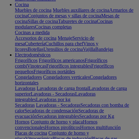
Cocina
Muebles de cocina
Muebles auxiliares de cocina
Armarios de
cocina
Conjuntos de mesas y sillas de cocina
Mesas de
cocina
Sillas de cocina
Taburetes de cocina
Cocinas
modulares
Cocinas completas
Cocinas a medida
Accesorios de cocina
Menaje
Servicio de
mesa
Cubertería
Cuchillos para chef
Vinos y
licores
Botellas
Utensilios de cocina
Vajilla
Bandejas
Electrodomésticos
Frigoríficos
Frigoríficos americanos
Frigoríficos
combi
Vinotecas
Frigoríficos integrables
Frigoríficos
pequeños
Frigoríficos portátiles
Congeladores
Congeladores verticales
Congeladores
horizontales
Lavadoras
Lavadoras de carga frontal
Lavadoras de carga
superior
Lavadoras - Secadoras
Lavadoras
integrables
Lavadoras por kg
Secadoras
Lavadoras - Secadoras
Secadoras con bomba de
calor
Secadoras de condensación
Secadoras de
evacuación
Secadoras integrables
Secadoras por Kg
Hornos
Conjunto de horno y placa
Hornos
convencionales
Hornos pirolíticos
Hornos multifunción
Placas de cocina
Conjunto de horno y
placa
Vitrocerámica
Placas de inducción
Placas de gas