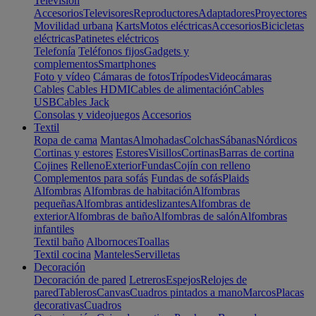
Televisión
Accesorios
Televisores
Reproductores
Adaptadores
Proyectores
Movilidad urbana
Karts
Motos eléctricas
Accesorios
Bicicletas
eléctricas
Patinetes eléctricos
Telefonía
Teléfonos fijos
Gadgets y
complementos
Smartphones
Foto y vídeo
Cámaras de fotos
Trípodes
Videocámaras
Cables
Cables HDMI
Cables de alimentación
Cables
USB
Cables Jack
Consolas y videojuegos
Accesorios
Textil
Ropa de cama
Mantas
Almohadas
Colchas
Sábanas
Nórdicos
Cortinas y estores
Estores
Visillos
Cortinas
Barras de cortina
Cojines
Relleno
Exterior
Fundas
Cojín con relleno
Complementos para sofás
Fundas de sofás
Plaids
Alfombras
Alfombras de habitación
Alfombras
pequeñas
Alfombras antideslizantes
Alfombras de
exterior
Alfombras de baño
Alfombras de salón
Alfombras
infantiles
Textil baño
Albornoces
Toallas
Textil cocina
Manteles
Servilletas
Decoración
Decoración de pared
Letreros
Espejos
Relojes de
pared
Tableros
Canvas
Cuadros pintados a mano
Marcos
Placas
decorativas
Cuadros