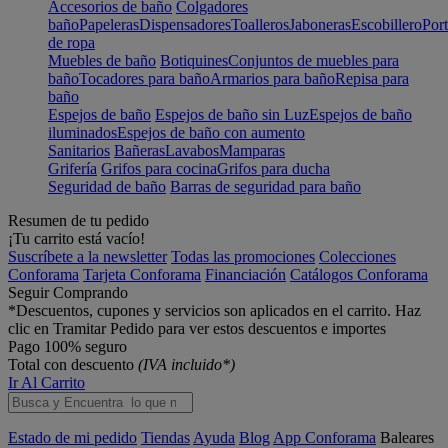
Accesorios de baño
Colgadores
baño
Papeleras
Dispensadores
Toalleros
Jaboneras
Escobillero
Port
de ropa
Muebles de baño
Botiquines
Conjuntos de muebles para
baño
Tocadores para baño
Armarios para baño
Repisa para
baño
Espejos de baño
Espejos de baño sin Luz
Espejos de baño
iluminados
Espejos de baño con aumento
Sanitarios
Bañeras
Lavabos
Mamparas
Grifería
Grifos para cocina
Grifos para ducha
Seguridad de baño
Barras de seguridad para baño
Resumen de tu pedido
¡Tu carrito está vacío!
Suscríbete a la newsletter
Todas las promociones
Colecciones
Conforama
Tarjeta Conforama
Financiación
Catálogos Conforama
Seguir Comprando
*Descuentos, cupones y servicios son aplicados en el carrito. Haz
clic en Tramitar Pedido para ver estos descuentos e importes
Pago 100% seguro
Total con descuento
(IVA incluido*)
Ir Al Carrito
Estado de mi pedido
Tiendas
Ayuda
Blog
App Conforama
Baleares