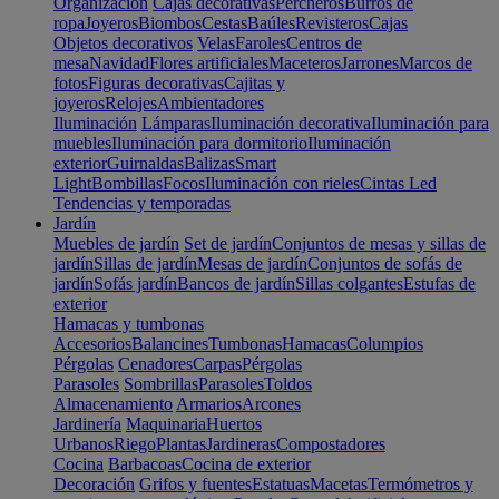
Organización
Cajas decorativas
Percheros
Burros de
ropa
Joyeros
Biombos
Cestas
Baúles
Revisteros
Cajas
Objetos decorativos
Velas
Faroles
Centros de
mesa
Navidad
Flores artificiales
Maceteros
Jarrones
Marcos de
fotos
Figuras decorativas
Cajitas y
joyeros
Relojes
Ambientadores
Iluminación
Lámparas
Iluminación decorativa
Iluminación para
muebles
Iluminación para dormitorio
Iluminación
exterior
Guirnaldas
Balizas
Smart
Light
Bombillas
Focos
Iluminación con rieles
Cintas Led
Tendencias y temporadas
Jardín
Muebles de jardín
Set de jardín
Conjuntos de mesas y sillas de
jardín
Sillas de jardín
Mesas de jardín
Conjuntos de sofás de
jardín
Sofás jardín
Bancos de jardín
Sillas colgantes
Estufas de
exterior
Hamacas y tumbonas
Accesorios
Balancines
Tumbonas
Hamacas
Columpios
Pérgolas
Cenadores
Carpas
Pérgolas
Parasoles
Sombrillas
Parasoles
Toldos
Almacenamiento
Armarios
Arcones
Jardinería
Maquinaria
Huertos
Urbanos
Riego
Plantas
Jardineras
Compostadores
Cocina
Barbacoas
Cocina de exterior
Decoración
Grifos y fuentes
Estatuas
Macetas
Termómetros y