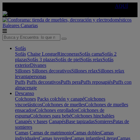
🔵Cambia tu electro con
-10% EXTRA
de descuento ☑️
AQUÍ
Baleares
Canarias
Sofás
Sofás
Chaise Longue
Rinconeras
Sofás cama
Sofás 2
plazas
Sofás 3 plazas
Sofás de piel
Sofás relax
Sofás
exterior
Divanes
Sillones
Sillones decorativos
Sillones relax
Sillones relax
levantapersonas
Puffs
Puffs decorativos
Puffs pera
Puffs reposapiés
Puffs con
almacenaje
Descanso
Colchones
Packs colchón y canapé
Colchones
viscoelásticos
Colchones de muelles
Colchones de muelles
ensacados
Colchones enrollados
Colchones de
espuma
Colchones para bebé
Colchones hinchables
Canapés y bases
Canapés
Base tapizadas
Somieres
Patas de
somieres
Camas
Camas de matrimonio
Camas dobles
Camas
individuales
Camas juveniles
Camas infantiles
Literas
Camas