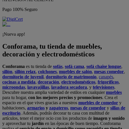
Pago 100% Seguro
¡Nueva app!
Conforama, tu tienda de muebles,
decoración y electrodomésticos
Conforama
es tu tienda de
sofás
,
sofá cama
,
sofá chaise longue
,
sillón
,
sillón relax
,
colchones
,
muebles de salón
,
mesas comedor
,
dormitorio de juvenil
,
dormitorio de matrimonio
,
canapés
,
cocinas a medida
,
decoración
,
electrodomésticos
,
frigoríficos
,
microondas
,
lavavajillas
,
lavadora secadora
, y
televisiones
.
Descubre nuestra amplia variedad de estilos en cualquier
muebles
para tu hogar,
con los mejores precios y promociones
. Crea el
espacio en el que vives gracias a nuestros
muebles de comedor
y
habitaciones,
armarios
y
zapateros
,
mesas de comedor
y
sillas de
escritorio
. Además, podrás decorar tu casa con multitud de
artículos, tener el mejor ocio con los productos de
imagen y sonido
y aprovechar tu
jardín
en las épocas de buen tiempo. Conforama
realiza el
servicio de envío a domicilio como recogida en tienda.