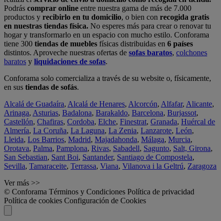
Podrás
comprar online
entre nuestra gama de más de 7.000
productos y
recibirlo en tu domicilio
, o bien con
recogida gratis
en nuestras tiendas física.
No esperes más para crear o renovar tu
hogar y transformarlo en un espacio con mucho estilo. Conforama
tiene 300
tiendas de muebles
físicas distribuidas en
6 países
distintos. Aproveche nuestras ofertas de
sofas baratos
,
colchones
baratos
y
liquidaciones de sofas
.
Conforama solo comercializa a través de su website o, físicamente,
en sus
tiendas de sofás
.
Alcalá de Guadaíra
,
Alcalá de Henares
,
Alcorcón
,
Alfafar
,
Alicante
,
Arinaga
,
Asturias
,
Badalona
,
Barakaldo
,
Barcelona
,
Burjassot
,
Castellón
,
Chafiras
,
Cordoba
,
Elche
,
Finestrat
,
Granada
,
Huércal de
Almería
,
La Coruña
,
La Laguna
,
La Zenia
,
Lanzarote
,
León
,
Lleida
,
Los Barrios
,
Madrid
,
Majadahonda
,
Málaga
,
Murcia
,
Orotava
,
Palma
,
Pamplona
,
Rivas
,
Sabadell
,
Sagunto
,
Salt, Girona
,
San Sebastian
,
Sant Boi
,
Santander
,
Santiago de Compostela
,
Sevilla
,
Tamaraceite
,
Terrassa
,
Viana
,
Vilanova i la Geltrú
,
Zaragoza
Ver más >>
© Conforama
Términos y Condiciones
Política de privacidad
Política de cookies
Configuración de Cookies