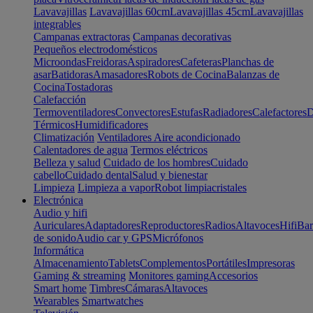
Lavavajillas
Lavavajillas 60cm
Lavavajillas 45cm
Lavavajillas
integrables
Campanas extractoras
Campanas decorativas
Pequeños electrodomésticos
Microondas
Freidoras
Aspiradores
Cafeteras
Planchas de
asar
Batidoras
Amasadores
Robots de Cocina
Balanzas de
Cocina
Tostadoras
Calefacción
Termoventiladores
Convectores
Estufas
Radiadores
Calefactores
D
Térmicos
Humidificadores
Climatización
Ventiladores
Aire acondicionado
Calentadores de agua
Termos eléctricos
Belleza y salud
Cuidado de los hombres
Cuidado
cabello
Cuidado dental
Salud y bienestar
Limpieza
Limpieza a vapor
Robot limpiacristales
Electrónica
Audio y hifi
Auriculares
Adaptadores
Reproductores
Radios
Altavoces
Hifi
Bar
de sonido
Audio car y GPS
Micrófonos
Informática
Almacenamiento
Tablets
Complementos
Portátiles
Impresoras
Gaming & streaming
Monitores gaming
Accesorios
Smart home
Timbres
Cámaras
Altavoces
Wearables
Smartwatches