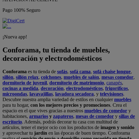
Pago 100% Seguro
¡Nueva app!
Conforama, tu tienda de muebles,
decoración y electrodomésticos
Conforama
es tu tienda de
sofás
,
sofá cama
,
sofá chaise longue
,
sillón
,
sillón relax
,
colchones
,
muebles de salón
,
mesas comedor
,
dormitorio de juvenil
,
dormitorio de matrimonio
,
canapés
,
cocinas a medida
,
decoración
,
electrodomésticos
,
frigoríficos
,
microondas
,
lavavajillas
,
lavadora secadora
, y
televisiones
.
Descubre nuestra amplia variedad de estilos en cualquier
muebles
para tu hogar,
con los mejores precios y promociones
. Crea el
espacio en el que vives gracias a nuestros
muebles de comedor
y
habitaciones,
armarios
y
zapateros
,
mesas de comedor
y
sillas de
escritorio
. Además, podrás decorar tu casa con multitud de
artículos, tener el mejor ocio con los productos de
imagen y sonido
y aprovechar tu
jardín
en las épocas de buen tiempo. Conforama
realiza el
servicio de envío a domicilio como recogida en tienda.