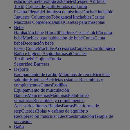
estaciones metereológicas
Paneles
Cesped Artificial
Textil
Cojines de jardín
Fundas de jardín
Piscina
Plegable
Limpieza de piscinas
Ducha
Hinchable
Juguetes
Columpios
Toboganes
Hinchables
Casitas
Mascotas
Comederos
Jaulas
Casetas para mascotas
Bebé
Habitación bebé
Humidificadores
Cestas
Colchón para
bebé
Muebles para habitación de bebé
Cunas
Cama
bebé
Decoración bebé
Paseo
Coche
Mochilas
Accesorios
Capazos
Carrito ligero
Baño e higiene
Aspirador nasal
Orinales
Textil bebé
Cojines
Funda
Seguridad
Barreras
Deporte
Equipamiento de cardio
Máquinas de remo
Bicicletas
spinning
Elípticas
Bicicletas estáticas
Recambios y
complementos
Cintas
Rodillos
Equipamiento de musculación
Bancos
Mancuernas
Máquinas
Plataformas
vibratorias
Recambios y complementos
Accesorios fitness
Bandas
Barras
Plataforma de
step
Cuerdas
Bolas y esferas de equilibrio
Recuperación muscular
Electroestimulación
Terapia de
percusión
Baño