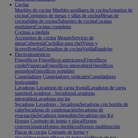
Cocina
Muebles de cocina
Muebles auxiliares de cocina
Armarios de
cocina
Conjuntos de mesas y sillas de cocina
Mesas de
cocina
Sillas de cocina
Taburetes de cocina
Cocinas
modulares
Cocinas completas
Cocinas a medida
Accesorios de cocina
Menaje
Servicio de
mesa
Cubertería
Cuchillos para chef
Vinos y
licores
Botellas
Utensilios de cocina
Vajilla
Bandejas
Electrodomésticos
Frigoríficos
Frigoríficos americanos
Frigoríficos
combi
Vinotecas
Frigoríficos integrables
Frigoríficos
pequeños
Frigoríficos portátiles
Congeladores
Congeladores verticales
Congeladores
horizontales
Lavadoras
Lavadoras de carga frontal
Lavadoras de carga
superior
Lavadoras - Secadoras
Lavadoras
integrables
Lavadoras por kg
Secadoras
Lavadoras - Secadoras
Secadoras con bomba de
calor
Secadoras de condensación
Secadoras de
evacuación
Secadoras integrables
Secadoras por Kg
Hornos
Conjunto de horno y placa
Hornos
convencionales
Hornos pirolíticos
Hornos multifunción
Placas de cocina
Conjunto de horno y
placa
Vitrocerámica
Placas de inducción
Placas de gas