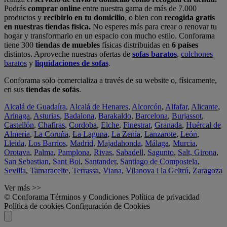
Podrás
comprar online
entre nuestra gama de más de 7.000
productos y
recibirlo en tu domicilio
, o bien con
recogida gratis
en nuestras tiendas física.
No esperes más para crear o renovar tu
hogar y transformarlo en un espacio con mucho estilo. Conforama
tiene 300
tiendas de muebles
físicas distribuidas en
6 países
distintos. Aproveche nuestras ofertas de
sofas baratos
,
colchones
baratos
y
liquidaciones de sofas
.
Conforama solo comercializa a través de su website o, físicamente,
en sus
tiendas de sofás
.
Alcalá de Guadaíra
,
Alcalá de Henares
,
Alcorcón
,
Alfafar
,
Alicante
,
Arinaga
,
Asturias
,
Badalona
,
Barakaldo
,
Barcelona
,
Burjassot
,
Castellón
,
Chafiras
,
Cordoba
,
Elche
,
Finestrat
,
Granada
,
Huércal de
Almería
,
La Coruña
,
La Laguna
,
La Zenia
,
Lanzarote
,
León
,
Lleida
,
Los Barrios
,
Madrid
,
Majadahonda
,
Málaga
,
Murcia
,
Orotava
,
Palma
,
Pamplona
,
Rivas
,
Sabadell
,
Sagunto
,
Salt, Girona
,
San Sebastian
,
Sant Boi
,
Santander
,
Santiago de Compostela
,
Sevilla
,
Tamaraceite
,
Terrassa
,
Viana
,
Vilanova i la Geltrú
,
Zaragoza
Ver más >>
© Conforama
Términos y Condiciones
Política de privacidad
Política de cookies
Configuración de Cookies