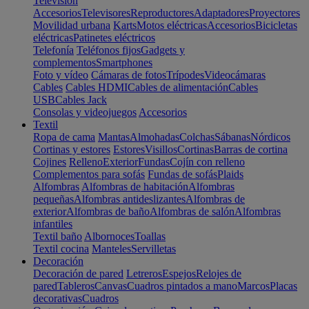
Televisión
Accesorios
Televisores
Reproductores
Adaptadores
Proyectores
Movilidad urbana
Karts
Motos eléctricas
Accesorios
Bicicletas
eléctricas
Patinetes eléctricos
Telefonía
Teléfonos fijos
Gadgets y
complementos
Smartphones
Foto y vídeo
Cámaras de fotos
Trípodes
Videocámaras
Cables
Cables HDMI
Cables de alimentación
Cables
USB
Cables Jack
Consolas y videojuegos
Accesorios
Textil
Ropa de cama
Mantas
Almohadas
Colchas
Sábanas
Nórdicos
Cortinas y estores
Estores
Visillos
Cortinas
Barras de cortina
Cojines
Relleno
Exterior
Fundas
Cojín con relleno
Complementos para sofás
Fundas de sofás
Plaids
Alfombras
Alfombras de habitación
Alfombras
pequeñas
Alfombras antideslizantes
Alfombras de
exterior
Alfombras de baño
Alfombras de salón
Alfombras
infantiles
Textil baño
Albornoces
Toallas
Textil cocina
Manteles
Servilletas
Decoración
Decoración de pared
Letreros
Espejos
Relojes de
pared
Tableros
Canvas
Cuadros pintados a mano
Marcos
Placas
decorativas
Cuadros