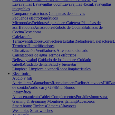
Lavavajillas
Lavavajillas 60cm
Lavavajillas 45cm
Lavavajillas
integrables
Campanas extractoras
Campanas decorativas
Pequeños electrodomésticos
Microondas
Freidoras
Aspiradores
Cafeteras
Planchas de
asar
Batidoras
Amasadores
Robots de Cocina
Balanzas de
Cocina
Tostadoras
Calefacción
Termoventiladores
Convectores
Estufas
Radiadores
Calefactores
D
Térmicos
Humidificadores
Climatización
Ventiladores
Aire acondicionado
Calentadores de agua
Termos eléctricos
Belleza y salud
Cuidado de los hombres
Cuidado
cabello
Cuidado dental
Salud y bienestar
Limpieza
Limpieza a vapor
Robot limpiacristales
Electrónica
Audio y hifi
Auriculares
Adaptadores
Reproductores
Radios
Altavoces
Hifi
Bar
de sonido
Audio car y GPS
Micrófonos
Informática
Almacenamiento
Tablets
Complementos
Portátiles
Impresoras
Gaming & streaming
Monitores gaming
Accesorios
Smart home
Timbres
Cámaras
Altavoces
Wearables
Smartwatches