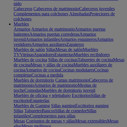
nido
Cabeceros
Cabeceros de matrimonio
Cabeceros juveniles
Complementos para colchones
Almohadas
Protectores de
colchones
Muebles
Armarios
Armarios de matrimonio
Armarios puertas
batientes
Armarios puertas correderas
Armarios
juvenil
Armarios infantiles
Armarios esquineros
Armarios
vestidores
Armarios auxiliares
Zapateros
Muebles de salón
Sillas
Mesas de salón
Muebles
TV
Vitrinas
Aparadores
Estanterias
Muebles recibidores
Muebles de cocina
Sillas de cocinas
Taburetes de cocina
Mesas
de cocina
Mesas y sillas de cocina
Muebles auxiliares de
cocina
Armarios de cocina
Cocinas modulares
Cocinas
completas
Cocinas a medida
Muebles de dormitorio
Camas matrimonio
Cabeceros de
matrimonio
Armarios de matrimonio
Mesitas de
noche
Comodas
Muebles de dormitorio juvenil
Muebles de oficina y teletrabajo
Escritorios
Sillas de
escritorio
Estanterías
Muebles de Gaming
Sillas gaming
Escritorios gaming
Sillas
Taburetes
Bancos
Sillas de comedor
Sillas
infantiles
Complementos para sillas
Mesas
Conjuntos de mesas y sillas
Mesas extensibles
Mesas
altas
Mesas multiusos