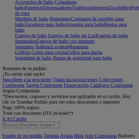
Accesorios de baño
Colgadores
baño
Papeleras
Dispensadores
Toalleros
Jaboneras
Escobillero
Port
de ropa
Muebles de baño
Botiquines
Conjuntos de muebles para
baño
Tocadores para baño
Armarios para baño
Repisa para
baño
Espejos de baño
Espejos de baño sin Luz
Espejos de baño
iluminados
Espejos de baño con aumento
Sanitarios
Bañeras
Lavabos
Mamparas
Grifería
Grifos para cocina
Grifos para ducha
Seguridad de baño
Barras de seguridad para baño
Resumen de tu pedido
¡Tu carrito está vacío!
Suscríbete a la newsletter
Todas las promociones
Colecciones
Conforama
Tarjeta Conforama
Financiación
Catálogos Conforama
Seguir Comprando
*Descuentos, cupones y servicios son aplicados en el carrito. Haz
clic en Tramitar Pedido para ver estos descuentos e importes
Pago 100% seguro
Total con descuento
(IVA incluido*)
Ir Al Carrito
Estado de mi pedido
Tiendas
Ayuda
Blog
App Conforama
Baleares