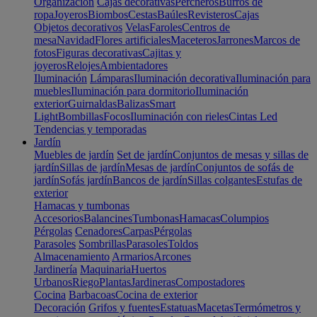
Organización
Cajas decorativas
Percheros
Burros de
ropa
Joyeros
Biombos
Cestas
Baúles
Revisteros
Cajas
Objetos decorativos
Velas
Faroles
Centros de
mesa
Navidad
Flores artificiales
Maceteros
Jarrones
Marcos de
fotos
Figuras decorativas
Cajitas y
joyeros
Relojes
Ambientadores
Iluminación
Lámparas
Iluminación decorativa
Iluminación para
muebles
Iluminación para dormitorio
Iluminación
exterior
Guirnaldas
Balizas
Smart
Light
Bombillas
Focos
Iluminación con rieles
Cintas Led
Tendencias y temporadas
Jardín
Muebles de jardín
Set de jardín
Conjuntos de mesas y sillas de
jardín
Sillas de jardín
Mesas de jardín
Conjuntos de sofás de
jardín
Sofás jardín
Bancos de jardín
Sillas colgantes
Estufas de
exterior
Hamacas y tumbonas
Accesorios
Balancines
Tumbonas
Hamacas
Columpios
Pérgolas
Cenadores
Carpas
Pérgolas
Parasoles
Sombrillas
Parasoles
Toldos
Almacenamiento
Armarios
Arcones
Jardinería
Maquinaria
Huertos
Urbanos
Riego
Plantas
Jardineras
Compostadores
Cocina
Barbacoas
Cocina de exterior
Decoración
Grifos y fuentes
Estatuas
Macetas
Termómetros y