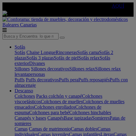
🔵Cambia tu electro con
-10% EXTRA
de descuento ☑️
AQUÍ
Baleares
Canarias
Sofás
Sofás
Chaise Longue
Rinconeras
Sofás cama
Sofás 2
plazas
Sofás 3 plazas
Sofás de piel
Sofás relax
Sofás
exterior
Divanes
Sillones
Sillones decorativos
Sillones relax
Sillones relax
levantapersonas
Puffs
Puffs decorativos
Puffs pera
Puffs reposapiés
Puffs con
almacenaje
Descanso
Colchones
Packs colchón y canapé
Colchones
viscoelásticos
Colchones de muelles
Colchones de muelles
ensacados
Colchones enrollados
Colchones de
espuma
Colchones para bebé
Colchones hinchables
Canapés y bases
Canapés
Base tapizadas
Somieres
Patas de
somieres
Camas
Camas de matrimonio
Camas dobles
Camas
individuales
Camas juveniles
Camas infantiles
Literas
Camas