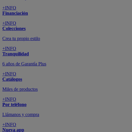
+INFO
Financiación
+INFO
Colecciones
Crea tu propio estilo
+INFO
Tranquilidad
6 años de Garantía Plus
+INFO
Catálogos
Miles de productos
+INFO
Por teléfono
Llámanos y compra
+INFO
Nueva app