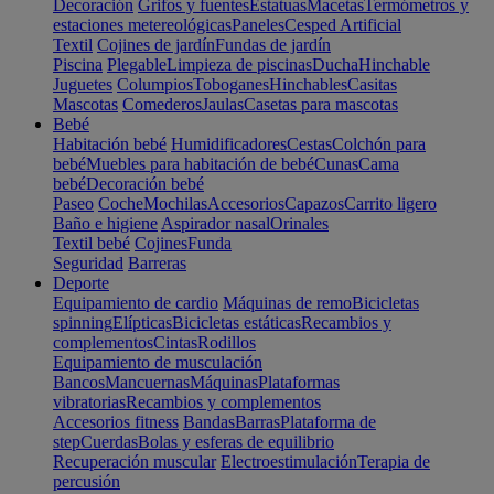
Decoración
Grifos y fuentes
Estatuas
Macetas
Termómetros y
estaciones metereológicas
Paneles
Cesped Artificial
Textil
Cojines de jardín
Fundas de jardín
Piscina
Plegable
Limpieza de piscinas
Ducha
Hinchable
Juguetes
Columpios
Toboganes
Hinchables
Casitas
Mascotas
Comederos
Jaulas
Casetas para mascotas
Bebé
Habitación bebé
Humidificadores
Cestas
Colchón para
bebé
Muebles para habitación de bebé
Cunas
Cama
bebé
Decoración bebé
Paseo
Coche
Mochilas
Accesorios
Capazos
Carrito ligero
Baño e higiene
Aspirador nasal
Orinales
Textil bebé
Cojines
Funda
Seguridad
Barreras
Deporte
Equipamiento de cardio
Máquinas de remo
Bicicletas
spinning
Elípticas
Bicicletas estáticas
Recambios y
complementos
Cintas
Rodillos
Equipamiento de musculación
Bancos
Mancuernas
Máquinas
Plataformas
vibratorias
Recambios y complementos
Accesorios fitness
Bandas
Barras
Plataforma de
step
Cuerdas
Bolas y esferas de equilibrio
Recuperación muscular
Electroestimulación
Terapia de
percusión