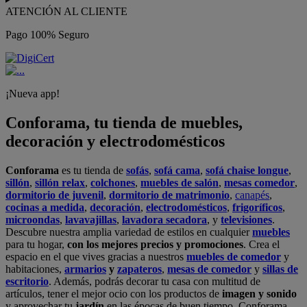
ATENCIÓN AL CLIENTE
Pago 100% Seguro
¡Nueva app!
Conforama, tu tienda de muebles,
decoración y electrodomésticos
Conforama
es tu tienda de
sofás
,
sofá cama
,
sofá chaise longue
,
sillón
,
sillón relax
,
colchones
,
muebles de salón
,
mesas comedor
,
dormitorio de juvenil
,
dormitorio de matrimonio
,
canapés
,
cocinas a medida
,
decoración
,
electrodomésticos
,
frigoríficos
,
microondas
,
lavavajillas
,
lavadora secadora
, y
televisiones
.
Descubre nuestra amplia variedad de estilos en cualquier
muebles
para tu hogar,
con los mejores precios y promociones
. Crea el
espacio en el que vives gracias a nuestros
muebles de comedor
y
habitaciones,
armarios
y
zapateros
,
mesas de comedor
y
sillas de
escritorio
. Además, podrás decorar tu casa con multitud de
artículos, tener el mejor ocio con los productos de
imagen y sonido
y aprovechar tu
jardín
en las épocas de buen tiempo. Conforama