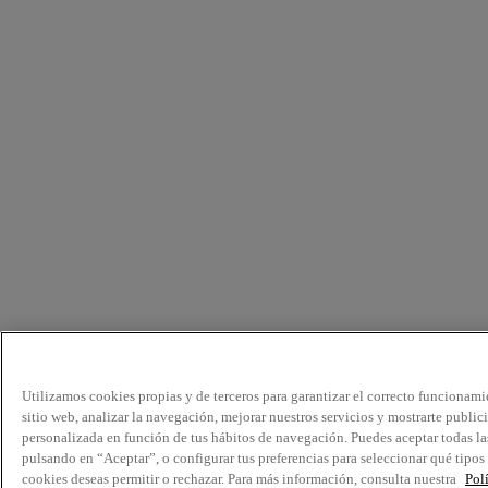
Utilizamos cookies propias y de terceros para garantizar el correcto funcionami
sitio web, analizar la navegación, mejorar nuestros servicios y mostrarte public
personalizada en función de tus hábitos de navegación. Puedes aceptar todas la
pulsando en “Aceptar”, o configurar tus preferencias para seleccionar qué tipos
cookies deseas permitir o rechazar. Para más información, consulta nuestra
Pol