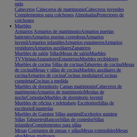
nido
Cabeceros
Cabeceros de matrimonio
Cabeceros juveniles
Complementos para colchones
Almohadas
Protectores de
colchones
Muebles
Armarios
Armarios de matrimonio
Armarios puertas
batientes
Armarios puertas correderas
Armarios
juvenil
Armarios infantiles
Armarios esquineros
Armarios
vestidores
Armarios auxiliares
Zapateros
Muebles de salón
Sillas
Mesas de salón
Muebles
TV
Vitrinas
Aparadores
Estanterias
Muebles recibidores
Muebles de cocina
Sillas de cocinas
Taburetes de cocina
Mesas
de cocina
Mesas y sillas de cocina
Muebles auxiliares de
cocina
Armarios de cocina
Cocinas modulares
Cocinas
completas
Cocinas a medida
Muebles de dormitorio
Camas matrimonio
Cabeceros de
matrimonio
Armarios de matrimonio
Mesitas de
noche
Comodas
Muebles de dormitorio juvenil
Muebles de oficina y teletrabajo
Escritorios
Sillas de
escritorio
Estanterías
Muebles de Gaming
Sillas gaming
Escritorios gaming
Sillas
Taburetes
Bancos
Sillas de comedor
Sillas
infantiles
Complementos para sillas
Mesas
Conjuntos de mesas y sillas
Mesas extensibles
Mesas
altas
Mesas multiusos