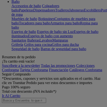
Baño
Accesorios de baño
Colgadores
baño
Papeleras
Dispensadores
Toalleros
Jaboneras
Escobillero
Port
de ropa
Muebles de baño
Botiquines
Conjuntos de muebles para
baño
Tocadores para baño
Armarios para baño
Repisa para
baño
Espejos de baño
Espejos de baño sin Luz
Espejos de baño
iluminados
Espejos de baño con aumento
Sanitarios
Bañeras
Lavabos
Mamparas
Grifería
Grifos para cocina
Grifos para ducha
Seguridad de baño
Barras de seguridad para baño
Resumen de tu pedido
¡Tu carrito está vacío!
Suscríbete a la newsletter
Todas las promociones
Colecciones
Conforama
Tarjeta Conforama
Financiación
Catálogos Conforama
Seguir Comprando
*Descuentos, cupones y servicios son aplicados en el carrito. Haz
clic en Tramitar Pedido para ver estos descuentos e importes
Pago 100% seguro
Total con descuento
(IVA incluido*)
Ir Al Carrito