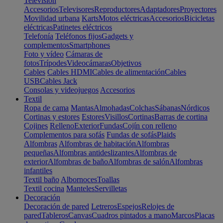
Televisión
Accesorios
Televisores
Reproductores
Adaptadores
Proyectores
Movilidad urbana
Karts
Motos eléctricas
Accesorios
Bicicletas
eléctricas
Patinetes eléctricos
Telefonía
Teléfonos fijos
Gadgets y
complementos
Smartphones
Foto y vídeo
Cámaras de
fotos
Trípodes
Videocámaras
Objetivos
Cables
Cables HDMI
Cables de alimentación
Cables
USB
Cables Jack
Consolas y videojuegos
Accesorios
Textil
Ropa de cama
Mantas
Almohadas
Colchas
Sábanas
Nórdicos
Cortinas y estores
Estores
Visillos
Cortinas
Barras de cortina
Cojines
Relleno
Exterior
Fundas
Cojín con relleno
Complementos para sofás
Fundas de sofás
Plaids
Alfombras
Alfombras de habitación
Alfombras
pequeñas
Alfombras antideslizantes
Alfombras de
exterior
Alfombras de baño
Alfombras de salón
Alfombras
infantiles
Textil baño
Albornoces
Toallas
Textil cocina
Manteles
Servilletas
Decoración
Decoración de pared
Letreros
Espejos
Relojes de
pared
Tableros
Canvas
Cuadros pintados a mano
Marcos
Placas