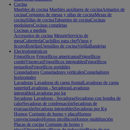
Cocina
Muebles de cocina
Muebles auxiliares de cocina
Armarios de
cocina
Conjuntos de mesas y sillas de cocina
Mesas de
cocina
Sillas de cocina
Taburetes de cocina
Cocinas
modulares
Cocinas completas
Cocinas a medida
Accesorios de cocina
Menaje
Servicio de
mesa
Cubertería
Cuchillos para chef
Vinos y
licores
Botellas
Utensilios de cocina
Vajilla
Bandejas
Electrodomésticos
Frigoríficos
Frigoríficos americanos
Frigoríficos
combi
Vinotecas
Frigoríficos integrables
Frigoríficos
pequeños
Frigoríficos portátiles
Congeladores
Congeladores verticales
Congeladores
horizontales
Lavadoras
Lavadoras de carga frontal
Lavadoras de carga
superior
Lavadoras - Secadoras
Lavadoras
integrables
Lavadoras por kg
Secadoras
Lavadoras - Secadoras
Secadoras con bomba de
calor
Secadoras de condensación
Secadoras de
evacuación
Secadoras integrables
Secadoras por Kg
Hornos
Conjunto de horno y placa
Hornos
convencionales
Hornos pirolíticos
Hornos multifunción
Placas de cocina
Conjunto de horno y
placa
Vitrocerámica
Placas de inducción
Placas de gas