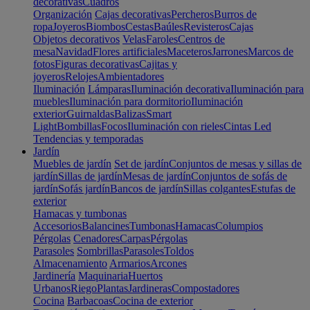
decorativas
Cuadros
Organización
Cajas decorativas
Percheros
Burros de
ropa
Joyeros
Biombos
Cestas
Baúles
Revisteros
Cajas
Objetos decorativos
Velas
Faroles
Centros de
mesa
Navidad
Flores artificiales
Maceteros
Jarrones
Marcos de
fotos
Figuras decorativas
Cajitas y
joyeros
Relojes
Ambientadores
Iluminación
Lámparas
Iluminación decorativa
Iluminación para
muebles
Iluminación para dormitorio
Iluminación
exterior
Guirnaldas
Balizas
Smart
Light
Bombillas
Focos
Iluminación con rieles
Cintas Led
Tendencias y temporadas
Jardín
Muebles de jardín
Set de jardín
Conjuntos de mesas y sillas de
jardín
Sillas de jardín
Mesas de jardín
Conjuntos de sofás de
jardín
Sofás jardín
Bancos de jardín
Sillas colgantes
Estufas de
exterior
Hamacas y tumbonas
Accesorios
Balancines
Tumbonas
Hamacas
Columpios
Pérgolas
Cenadores
Carpas
Pérgolas
Parasoles
Sombrillas
Parasoles
Toldos
Almacenamiento
Armarios
Arcones
Jardinería
Maquinaria
Huertos
Urbanos
Riego
Plantas
Jardineras
Compostadores
Cocina
Barbacoas
Cocina de exterior