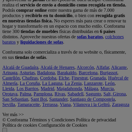
realiza el
servicio de envío a domicilio como recogida en tienda.
Podrás
comprar online
entre nuestra gama de más de 7.000
productos y
recibirlo en tu domicilio
, o bien con
recogida gratis
en nuestras tiendas física.
No esperes más para crear o renovar tu
hogar y transformarlo en un espacio con mucho estilo. Conforama
tiene 300
tiendas de muebles
físicas distribuidas en
6 países
distintos. Aproveche nuestras ofertas de
sofas baratos
,
colchones
baratos
y
liquidaciones de sofas
.
Conforama solo comercializa a través de su website o, físicamente,
en sus
tiendas de sofás
.
Alcalá de Guadaíra
,
Alcalá de Henares
,
Alcorcón
,
Alfafar
,
Alicante
,
Arinaga
,
Asturias
,
Badalona
,
Barakaldo
,
Barcelona
,
Burjassot
,
Castellón
,
Chafiras
,
Cordoba
,
Elche
,
Finestrat
,
Granada
,
Huércal de
Almería
,
La Coruña
,
La Laguna
,
La Zenia
,
Lanzarote
,
León
,
Lleida
,
Los Barrios
,
Madrid
,
Majadahonda
,
Málaga
,
Murcia
,
Orotava
,
Palma
,
Pamplona
,
Rivas
,
Sabadell
,
Sagunto
,
Salt, Girona
,
San Sebastian
,
Sant Boi
,
Santander
,
Santiago de Compostela
,
Sevilla
,
Tamaraceite
,
Terrassa
,
Viana
,
Vilanova i la Geltrú
,
Zaragoza
Ver más >>
© Conforama
Términos y Condiciones
Política de privacidad
Política de cookies
Configuración de Cookies