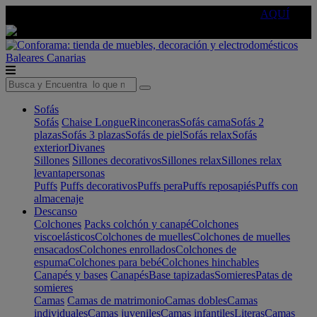
🔵Cambia tu electro con
-10% EXTRA
de descuento ☑️
AQUÍ
Baleares
Canarias
Sofás
Sofás
Chaise Longue
Rinconeras
Sofás cama
Sofás 2
plazas
Sofás 3 plazas
Sofás de piel
Sofás relax
Sofás
exterior
Divanes
Sillones
Sillones decorativos
Sillones relax
Sillones relax
levantapersonas
Puffs
Puffs decorativos
Puffs pera
Puffs reposapiés
Puffs con
almacenaje
Descanso
Colchones
Packs colchón y canapé
Colchones
viscoelásticos
Colchones de muelles
Colchones de muelles
ensacados
Colchones enrollados
Colchones de
espuma
Colchones para bebé
Colchones hinchables
Canapés y bases
Canapés
Base tapizadas
Somieres
Patas de
somieres
Camas
Camas de matrimonio
Camas dobles
Camas
individuales
Camas juveniles
Camas infantiles
Literas
Camas