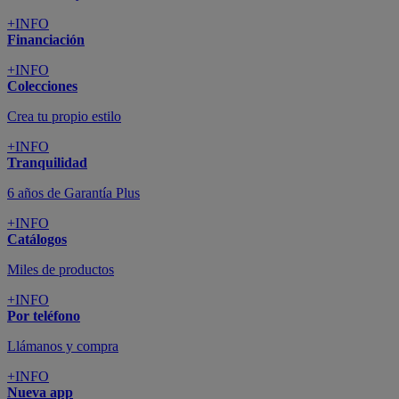
+INFO
Financiación
+INFO
Colecciones
Crea tu propio estilo
+INFO
Tranquilidad
6 años de Garantía Plus
+INFO
Catálogos
Miles de productos
+INFO
Por teléfono
Llámanos y compra
+INFO
Nueva app