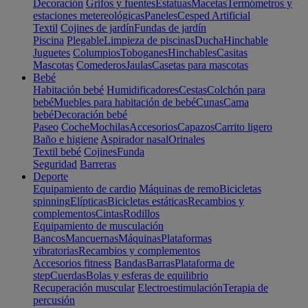
Decoración
Grifos y fuentes
Estatuas
Macetas
Termómetros y
estaciones metereológicas
Paneles
Cesped Artificial
Textil
Cojines de jardín
Fundas de jardín
Piscina
Plegable
Limpieza de piscinas
Ducha
Hinchable
Juguetes
Columpios
Toboganes
Hinchables
Casitas
Mascotas
Comederos
Jaulas
Casetas para mascotas
Bebé
Habitación bebé
Humidificadores
Cestas
Colchón para
bebé
Muebles para habitación de bebé
Cunas
Cama
bebé
Decoración bebé
Paseo
Coche
Mochilas
Accesorios
Capazos
Carrito ligero
Baño e higiene
Aspirador nasal
Orinales
Textil bebé
Cojines
Funda
Seguridad
Barreras
Deporte
Equipamiento de cardio
Máquinas de remo
Bicicletas
spinning
Elípticas
Bicicletas estáticas
Recambios y
complementos
Cintas
Rodillos
Equipamiento de musculación
Bancos
Mancuernas
Máquinas
Plataformas
vibratorias
Recambios y complementos
Accesorios fitness
Bandas
Barras
Plataforma de
step
Cuerdas
Bolas y esferas de equilibrio
Recuperación muscular
Electroestimulación
Terapia de
percusión