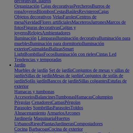
decorativas
Cuadros
Organización
Cajas decorativas
Percheros
Burros de
ropa
Joyeros
Biombos
Cestas
Baúles
Revisteros
Cajas
Objetos decorativos
Velas
Faroles
Centros de
mesa
Navidad
Flores artificiales
Maceteros
Jarrones
Marcos de
fotos
Figuras decorativas
Cajitas y
joyeros
Relojes
Ambientadores
Iluminación
Lámparas
Iluminación decorativa
Iluminación para
muebles
Iluminación para dormitorio
Iluminación
exterior
Guirnaldas
Balizas
Smart
Light
Bombillas
Focos
Iluminación con rieles
Cintas Led
Tendencias y temporadas
Jardín
Muebles de jardín
Set de jardín
Conjuntos de mesas y sillas de
jardín
Sillas de jardín
Mesas de jardín
Conjuntos de sofás de
jardín
Sofás jardín
Bancos de jardín
Sillas colgantes
Estufas de
exterior
Hamacas y tumbonas
Accesorios
Balancines
Tumbonas
Hamacas
Columpios
Pérgolas
Cenadores
Carpas
Pérgolas
Parasoles
Sombrillas
Parasoles
Toldos
Almacenamiento
Armarios
Arcones
Jardinería
Maquinaria
Huertos
Urbanos
Riego
Plantas
Jardineras
Compostadores
Cocina
Barbacoas
Cocina de exterior