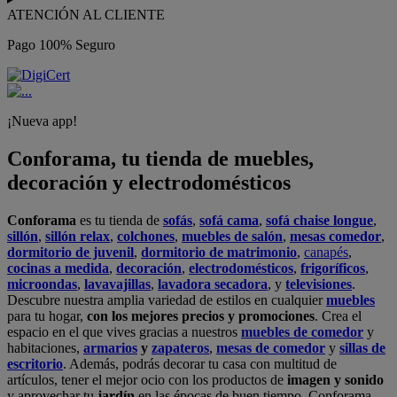
ATENCIÓN AL CLIENTE
Pago 100% Seguro
¡Nueva app!
Conforama, tu tienda de muebles,
decoración y electrodomésticos
Conforama
es tu tienda de
sofás
,
sofá cama
,
sofá chaise longue
,
sillón
,
sillón relax
,
colchones
,
muebles de salón
,
mesas comedor
,
dormitorio de juvenil
,
dormitorio de matrimonio
,
canapés
,
cocinas a medida
,
decoración
,
electrodomésticos
,
frigoríficos
,
microondas
,
lavavajillas
,
lavadora secadora
, y
televisiones
.
Descubre nuestra amplia variedad de estilos en cualquier
muebles
para tu hogar,
con los mejores precios y promociones
. Crea el
espacio en el que vives gracias a nuestros
muebles de comedor
y
habitaciones,
armarios
y
zapateros
,
mesas de comedor
y
sillas de
escritorio
. Además, podrás decorar tu casa con multitud de
artículos, tener el mejor ocio con los productos de
imagen y sonido
y aprovechar tu
jardín
en las épocas de buen tiempo. Conforama