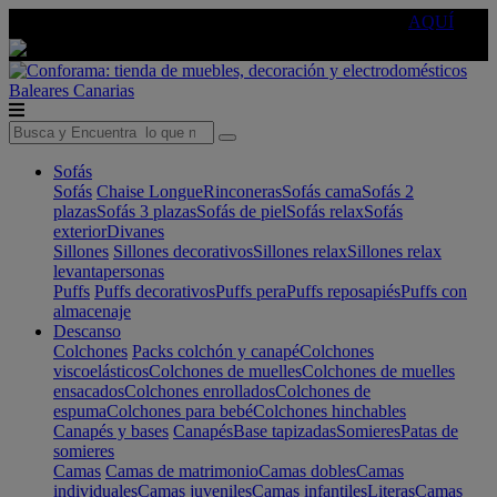
🔵Cambia tu electro con
-10% EXTRA
de descuento ☑️
AQUÍ
Baleares
Canarias
Sofás
Sofás
Chaise Longue
Rinconeras
Sofás cama
Sofás 2
plazas
Sofás 3 plazas
Sofás de piel
Sofás relax
Sofás
exterior
Divanes
Sillones
Sillones decorativos
Sillones relax
Sillones relax
levantapersonas
Puffs
Puffs decorativos
Puffs pera
Puffs reposapiés
Puffs con
almacenaje
Descanso
Colchones
Packs colchón y canapé
Colchones
viscoelásticos
Colchones de muelles
Colchones de muelles
ensacados
Colchones enrollados
Colchones de
espuma
Colchones para bebé
Colchones hinchables
Canapés y bases
Canapés
Base tapizadas
Somieres
Patas de
somieres
Camas
Camas de matrimonio
Camas dobles
Camas
individuales
Camas juveniles
Camas infantiles
Literas
Camas