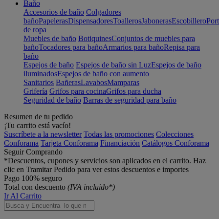
Baño
Accesorios de baño
Colgadores
baño
Papeleras
Dispensadores
Toalleros
Jaboneras
Escobillero
Port
de ropa
Muebles de baño
Botiquines
Conjuntos de muebles para
baño
Tocadores para baño
Armarios para baño
Repisa para
baño
Espejos de baño
Espejos de baño sin Luz
Espejos de baño
iluminados
Espejos de baño con aumento
Sanitarios
Bañeras
Lavabos
Mamparas
Grifería
Grifos para cocina
Grifos para ducha
Seguridad de baño
Barras de seguridad para baño
Resumen de tu pedido
¡Tu carrito está vacío!
Suscríbete a la newsletter
Todas las promociones
Colecciones
Conforama
Tarjeta Conforama
Financiación
Catálogos Conforama
Seguir Comprando
*Descuentos, cupones y servicios son aplicados en el carrito. Haz
clic en Tramitar Pedido para ver estos descuentos e importes
Pago 100% seguro
Total con descuento
(IVA incluido*)
Ir Al Carrito