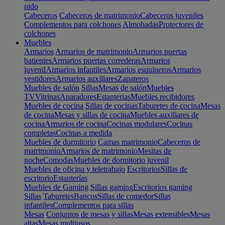
nido
Cabeceros
Cabeceros de matrimonio
Cabeceros juveniles
Complementos para colchones
Almohadas
Protectores de
colchones
Muebles
Armarios
Armarios de matrimonio
Armarios puertas
batientes
Armarios puertas correderas
Armarios
juvenil
Armarios infantiles
Armarios esquineros
Armarios
vestidores
Armarios auxiliares
Zapateros
Muebles de salón
Sillas
Mesas de salón
Muebles
TV
Vitrinas
Aparadores
Estanterias
Muebles recibidores
Muebles de cocina
Sillas de cocinas
Taburetes de cocina
Mesas
de cocina
Mesas y sillas de cocina
Muebles auxiliares de
cocina
Armarios de cocina
Cocinas modulares
Cocinas
completas
Cocinas a medida
Muebles de dormitorio
Camas matrimonio
Cabeceros de
matrimonio
Armarios de matrimonio
Mesitas de
noche
Comodas
Muebles de dormitorio juvenil
Muebles de oficina y teletrabajo
Escritorios
Sillas de
escritorio
Estanterías
Muebles de Gaming
Sillas gaming
Escritorios gaming
Sillas
Taburetes
Bancos
Sillas de comedor
Sillas
infantiles
Complementos para sillas
Mesas
Conjuntos de mesas y sillas
Mesas extensibles
Mesas
altas
Mesas multiusos