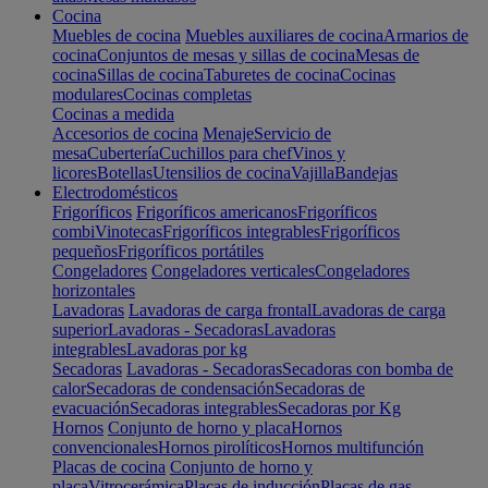
Cocina
Muebles de cocina
Muebles auxiliares de cocina
Armarios de
cocina
Conjuntos de mesas y sillas de cocina
Mesas de
cocina
Sillas de cocina
Taburetes de cocina
Cocinas
modulares
Cocinas completas
Cocinas a medida
Accesorios de cocina
Menaje
Servicio de
mesa
Cubertería
Cuchillos para chef
Vinos y
licores
Botellas
Utensilios de cocina
Vajilla
Bandejas
Electrodomésticos
Frigoríficos
Frigoríficos americanos
Frigoríficos
combi
Vinotecas
Frigoríficos integrables
Frigoríficos
pequeños
Frigoríficos portátiles
Congeladores
Congeladores verticales
Congeladores
horizontales
Lavadoras
Lavadoras de carga frontal
Lavadoras de carga
superior
Lavadoras - Secadoras
Lavadoras
integrables
Lavadoras por kg
Secadoras
Lavadoras - Secadoras
Secadoras con bomba de
calor
Secadoras de condensación
Secadoras de
evacuación
Secadoras integrables
Secadoras por Kg
Hornos
Conjunto de horno y placa
Hornos
convencionales
Hornos pirolíticos
Hornos multifunción
Placas de cocina
Conjunto de horno y
placa
Vitrocerámica
Placas de inducción
Placas de gas