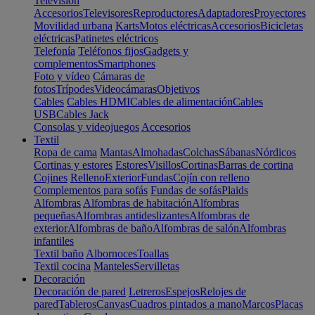
Televisión
Accesorios
Televisores
Reproductores
Adaptadores
Proyectores
Movilidad urbana
Karts
Motos eléctricas
Accesorios
Bicicletas
eléctricas
Patinetes eléctricos
Telefonía
Teléfonos fijos
Gadgets y
complementos
Smartphones
Foto y vídeo
Cámaras de
fotos
Trípodes
Videocámaras
Objetivos
Cables
Cables HDMI
Cables de alimentación
Cables
USB
Cables Jack
Consolas y videojuegos
Accesorios
Textil
Ropa de cama
Mantas
Almohadas
Colchas
Sábanas
Nórdicos
Cortinas y estores
Estores
Visillos
Cortinas
Barras de cortina
Cojines
Relleno
Exterior
Fundas
Cojín con relleno
Complementos para sofás
Fundas de sofás
Plaids
Alfombras
Alfombras de habitación
Alfombras
pequeñas
Alfombras antideslizantes
Alfombras de
exterior
Alfombras de baño
Alfombras de salón
Alfombras
infantiles
Textil baño
Albornoces
Toallas
Textil cocina
Manteles
Servilletas
Decoración
Decoración de pared
Letreros
Espejos
Relojes de
pared
Tableros
Canvas
Cuadros pintados a mano
Marcos
Placas