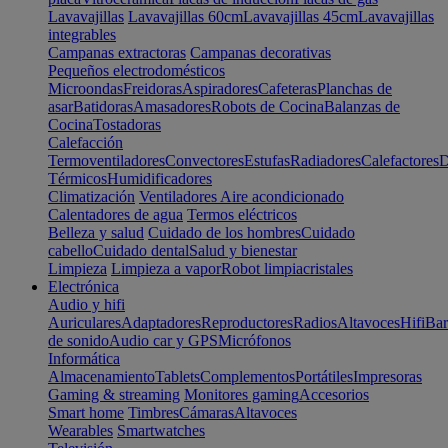
Lavavajillas
Lavavajillas 60cm
Lavavajillas 45cm
Lavavajillas
integrables
Campanas extractoras
Campanas decorativas
Pequeños electrodomésticos
Microondas
Freidoras
Aspiradores
Cafeteras
Planchas de
asar
Batidoras
Amasadores
Robots de Cocina
Balanzas de
Cocina
Tostadoras
Calefacción
Termoventiladores
Convectores
Estufas
Radiadores
Calefactores
D
Térmicos
Humidificadores
Climatización
Ventiladores
Aire acondicionado
Calentadores de agua
Termos eléctricos
Belleza y salud
Cuidado de los hombres
Cuidado
cabello
Cuidado dental
Salud y bienestar
Limpieza
Limpieza a vapor
Robot limpiacristales
Electrónica
Audio y hifi
Auriculares
Adaptadores
Reproductores
Radios
Altavoces
Hifi
Bar
de sonido
Audio car y GPS
Micrófonos
Informática
Almacenamiento
Tablets
Complementos
Portátiles
Impresoras
Gaming & streaming
Monitores gaming
Accesorios
Smart home
Timbres
Cámaras
Altavoces
Wearables
Smartwatches