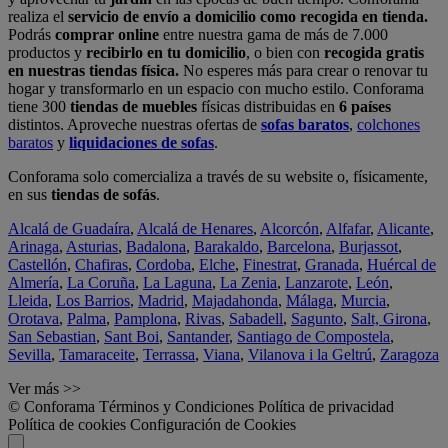
realiza el
servicio de envío a domicilio como recogida en tienda.
Podrás
comprar online
entre nuestra gama de más de 7.000
productos y
recibirlo en tu domicilio
, o bien con
recogida gratis
en nuestras tiendas física.
No esperes más para crear o renovar tu
hogar y transformarlo en un espacio con mucho estilo. Conforama
tiene 300
tiendas de muebles
físicas distribuidas en
6 países
distintos. Aproveche nuestras ofertas de
sofas baratos
,
colchones
baratos
y
liquidaciones de sofas
.
Conforama solo comercializa a través de su website o, físicamente,
en sus
tiendas de sofás
.
Alcalá de Guadaíra
,
Alcalá de Henares
,
Alcorcón
,
Alfafar
,
Alicante
,
Arinaga
,
Asturias
,
Badalona
,
Barakaldo
,
Barcelona
,
Burjassot
,
Castellón
,
Chafiras
,
Cordoba
,
Elche
,
Finestrat
,
Granada
,
Huércal de
Almería
,
La Coruña
,
La Laguna
,
La Zenia
,
Lanzarote
,
León
,
Lleida
,
Los Barrios
,
Madrid
,
Majadahonda
,
Málaga
,
Murcia
,
Orotava
,
Palma
,
Pamplona
,
Rivas
,
Sabadell
,
Sagunto
,
Salt, Girona
,
San Sebastian
,
Sant Boi
,
Santander
,
Santiago de Compostela
,
Sevilla
,
Tamaraceite
,
Terrassa
,
Viana
,
Vilanova i la Geltrú
,
Zaragoza
Ver más >>
© Conforama
Términos y Condiciones
Política de privacidad
Política de cookies
Configuración de Cookies